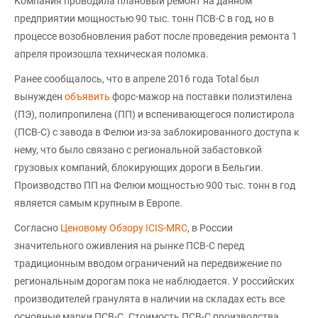
Компания проводила плановый ремонт на данном
предприятии мощностью 90 тыс. тонн ПСВ-С в год, но в
процессе возобновления работ после проведения ремонта 1
апреля произошла техническая поломка.
Ранее сообщалось, что в апреле 2016 года Total был
вынужден
объявить
форс-мажор на поставки полиэтилена
(ПЭ), полипропилена (ПП) и вспенивающегося полистирола
(ПСВ-С) с завода в Фелюи из-за заблокированного доступа к
нему, что было связано с региональной забастовкой
грузовых компаний, блокирующих дороги в Бельгии.
Производство ПП на Фелюи мощностью 900 тыс. тонн в год
является самым крупным в Европе.
Согласно
Ценовому Обзору ICIS-MRC
, в России
значительного оживления на рынке ПСВ-С перед
традиционным вводом ограничений на передвижение по
региональным дорогам пока не наблюдается. У российских
производителей гранулята в наличии на складах есть все
основные марки ПСВ-С. Стоимость ПСВ-С производства