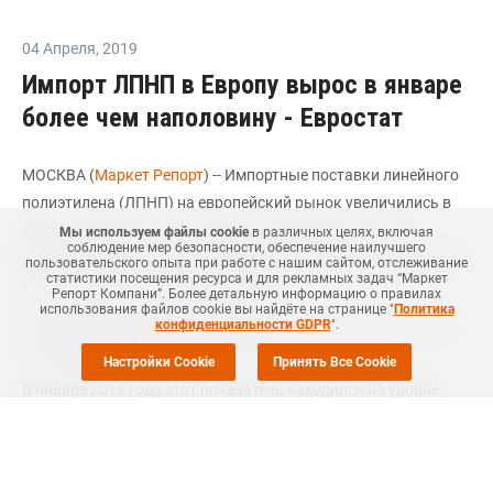
04 Апреля
,
2019
Импорт ЛПНП в Европу вырос в январе
более чем наполовину - Евростат
МОСКВА (
Маркет Репорт
) -- Импортные поставки линейного
полиэтилена (ЛПНП) на европейский рынок увеличились в
январе текущего года на 56,6% по сравнению с тем же
Мы используем файлы cookie
в различных целях, включая
соблюдение мер безопасности, обеспечение наилучшего
месяцем прошлого года, сообщил
ICIS
со ссылкой на данные
пользовательского опыта при работе с нашим сайтом, отслеживание
статистики посещения ресурса и для рекламных задач “Маркет
статистического агентства Евростат.
Репорт Компани”. Более детальную информацию о правилах
использования файлов cookie вы найдёте на странице "
Политика
Таким образом, импорт материала в страны ЕС составил за
конфиденциальности GDPR
".
отчетный период 117,24 тыс. тонн.
Настройки Cookie
Принять Все Cookie
В январе 2018 года этот показатель находился на уровне
74,88 тыс. тонн.
По отношению же к декабрю 2018 года (114,99 тыс. тонн)
январский импорт ЛПНП в данный регион показал прирост