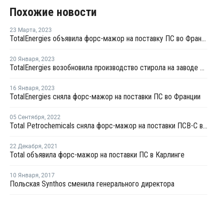
Похожие новости
23 Марта
,
2023
TotalEnergies объявила форс-мажор на поставку ПС во Франции
20 Января
,
2023
TotalEnergies возобновила производство стирола на заводе в Гонфревиле
16 Января
,
2023
TotalEnergies сняла форс-мажор на поставки ПС во Франции
05 Сентября
,
2022
Total Petrochemicals сняла форс-мажор на поставки ПСВ-С в Бельгии
22 Декабря
,
2021
Total объявила форс-мажор на поставки ПС в Карлинге
10 Января
,
2017
Польская Synthos сменила генерального директора