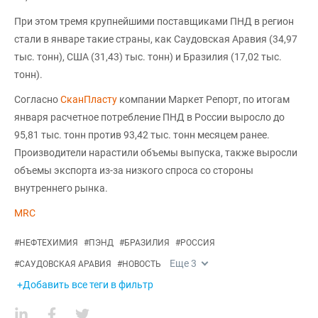
При этом тремя крупнейшими поставщиками ПНД в регион
стали в январе такие страны, как Саудовская Аравия (34,97
тыс. тонн), США (31,43) тыс. тонн) и Бразилия (17,02 тыс.
тонн).
Согласно
СканПласту
компании Маркет Репорт, по итогам
января расчетное потребление ПНД в России выросло до
95,81 тыс. тонн против 93,42 тыс. тонн месяцем ранее.
Производители нарастили объемы выпуска, также выросли
объемы экспорта из-за низкого спроса со стороны
внутреннего рынка.
MRC
#
НЕФТЕХИМИЯ
#
ПЭНД
#
БРАЗИЛИЯ
#
РОССИЯ
Еще
3
#
САУДОВСКАЯ АРАВИЯ
#
НОВОСТЬ
+Добавить все теги в фильтр