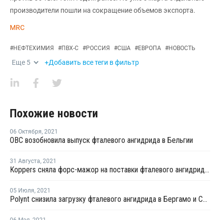
производители пошли на сокращение объемов экспорта.
MRC
#
НЕФТЕХИМИЯ
#
ПВХ-С
#
РОССИЯ
#
США
#
ЕВРОПА
#
НОВОСТЬ
Еще
5
+Добавить все теги в фильтр
Похожие новости
06 Октября
,
2021
OBC возобновила выпуск фталевого ангидрида в Бельгии
31 Августа
,
2021
Koppers сняла форс-мажор на поставки фталевого ангидрида в Иллинойсе
05 Июля
,
2021
Polynt снизила загрузку фталевого ангидрида в Бергамо и Сан-Джованни-Вальдарно