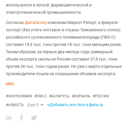
используется в легкой, фармацевтической и
электротехнической промышленности.
Согласно
ДатаСкопу
компании Маркет Репорт, в феврале
экспорт (без учета поставок в страны Таможенного союза)
российского суспензионного поливинилхлорида (ПВХ-С)
составил 19,9 тыс. тонн против 18 тыс. тонн месяцем ранее.
Таким образом, за первые два месяца года суммарный
объем экспорта смолы из России составил 37,9 тыс. тонн
против 36 тыс. тонн годом ранее. Но уже с марта отдельные
производители пошли на сокращение объемов экспорта.
MRC
#
НЕФТЕХИМИЯ
#
ПВХ-С
#
БЕЛАРУСЬ
#
ИЗРАИЛЬ
#
РОССИЯ
Еще
5
+Добавить все теги в фильтр
#
НОВОСТЬ