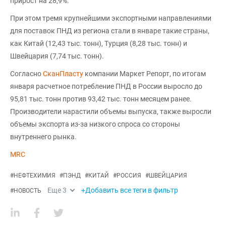
прирост на 28,9%.
При этом тремя крупнейшими экспортными направлениями
для поставок ПНД из региона стали в январе такие страны,
как Китай (12,43 тыс. тонн), Турция (8,28 тыс. тонн) и
Швейцария (7,74 тыс. тонн).
Согласно
СканПласту
компании Маркет Репорт, по итогам
января расчетное потребление ПНД в России выросло до
95,81 тыс. тонн против 93,42 тыс. тонн месяцем ранее.
Производители нарастили объемы выпуска, также выросли
объемы экспорта из-за низкого спроса со стороны
внутреннего рынка.
MRC
#
НЕФТЕХИМИЯ
#
ПЭНД
#
КИТАЙ
#
РОССИЯ
#
ШВЕЙЦАРИЯ
Еще
3
+Добавить все теги в фильтр
#
НОВОСТЬ