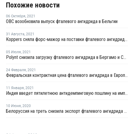
Похожие новости
06 Октября
,
2021
OBC возобновила выпуск фталевого ангидрида в Бельгии
31 Августа
,
2021
Koppers сняла форс-мажор на поставки фталевого ангидрида в Иллинойсе
05 Июля
,
2021
Polynt снизила загрузку фталевого ангидрида в Бергамо и Сан-Джованни-Вальдарно
24 Февраля
,
2021
Февральская контрактная цена фталевого ангидрида в Европе выросла на EUR65 за тонну
11 Января
,
2021
Индия введет пятилетнюю антидемпинговую пошлину на импорт фталевого ангидрида из России
10 Июня
,
2020
Белоруссия на треть снизила экспорт фталевого ангидрида в первом квартале