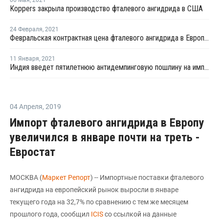
06 Мая
,
2021
Koppers закрыла производство фталевого ангидрида в США
24 Февраля
,
2021
Февральская контрактная цена фталевого ангидрида в Европе выросла на EUR65 за тонну
11 Января
,
2021
Индия введет пятилетнюю антидемпинговую пошлину на импорт фталевого ангидрида из России
04 Апреля
,
2019
Импорт фталевого ангидрида в Европу
увеличился в январе почти на треть -
Евростат
МОСКВА (
Маркет Репорт
) -- Импортные поставки фталевого
ангидрида на европейский рынок выросли в январе
текущего года на 32,7% по сравнению с тем же месяцем
прошлого года, сообщил
ICIS
со ссылкой на данные