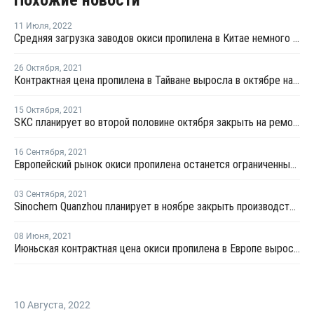
Похожие новости
11 Июля
,
2022
Средняя загрузка заводов окиси пропилена в Китае немного выросла
26 Октября
,
2021
Контрактная цена пропилена в Тайване выросла в октябре на USD49 за тонну
15 Октября
,
2021
SKC планирует во второй половине октября закрыть на ремонт производство окиси пропилена в Ульсане
16 Сентября
,
2021
Европейский рынок окиси пропилена останется ограниченным в четвертом квартале
03 Сентября
,
2021
Sinochem Quanzhou планирует в ноябре закрыть производство окиси пропилена в Китае
08 Июня
,
2021
Июньская контрактная цена окиси пропилена в Европе выросла на EUR32 за тонну
10 Августа
,
2022