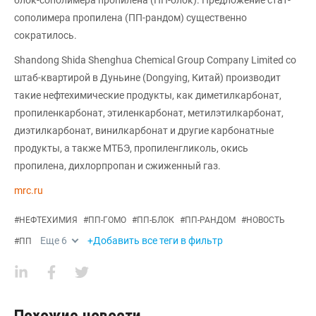
блок-сополимера пропилена (ПП-блок). Предложение стат-
сополимера пропилена (ПП-рандом) существенно
сократилось.
Shandong Shida Shenghua Chemical Group Company Limited со
штаб-квартирой в Дуньине (Dongying, Китай) производит
такие нефтехимические продукты, как диметилкарбонат,
пропиленкарбонат, этиленкарбонат, метилэтилкарбонат,
диэтилкарбонат, винилкарбонат и другие карбонатные
продукты, а также МТБЭ, пропиленгликоль, окись
пропилена, дихлорпропан и сжиженный газ.
mrc.ru
#
НЕФТЕХИМИЯ
#
ПП-ГОМО
#
ПП-БЛОК
#
ПП-РАНДОМ
#
НОВОСТЬ
Еще
6
+Добавить все теги в фильтр
#
ПП