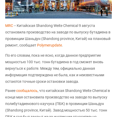
MRC
-- Китайская Shandong Weite Chemical 9 августа
остановила производство на заводе по выпуску бутадиена в
провинции Шаньдун (Shandong province, Китай) на плановый
ремонт, сообщает
Polymerupdate
.
По его словам, пока не ясно, когда данное предприятие
мощностью 100 тыс. тонн бутадиена в год сможет вновь
вернуться к работе. Между тем, официально данная
информация подтверждена не была, как и неизвестными
остаются точные сроки остановки завода.
Ранее
сообщалось
, что китайская Shandong Weite Chemical в
конце мая остановила производство на заводе по выпуску
полибутадиенового каучука (ПБК) в провинции Шаньдун
(Shandong province, Китай). Завод мощностью 50 тыс. тонн
ПБК в год был закрыт из-за инспекции относительно