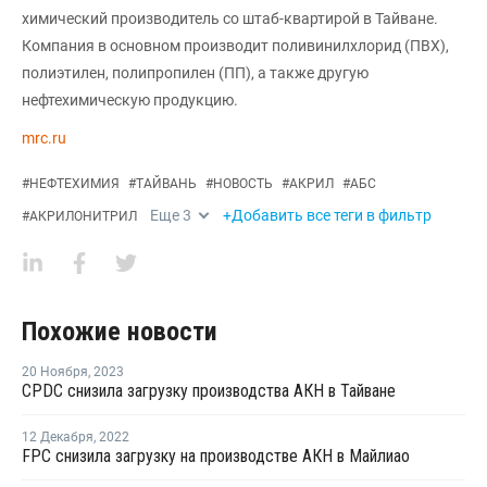
химический производитель со штаб-квартирой в Тайване.
Компания в основном производит поливинилхлорид (ПВХ),
полиэтилен, полипропилен (ПП), а также другую
нефтехимическую продукцию.
mrc.ru
#
НЕФТЕХИМИЯ
#
ТАЙВАНЬ
#
НОВОСТЬ
#
АКРИЛ
#
АБС
Еще
3
+Добавить все теги в фильтр
#
АКРИЛОНИТРИЛ
Похожие новости
20 Ноября
,
2023
CPDC снизила загрузку производства АКН в Тайване
12 Декабря
,
2022
FPC снизила загрузку на производстве АКН в Майлиао