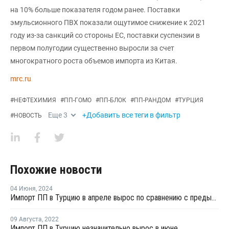
на 10% больше показателя годом ранее. Поставки
эмульсионного ПВХ показали ощутимое снижение к 2021
году из-за санкций со стороны ЕС, поставки суспензии в
первом полугодии существенно выросли за счет
многократного роста объемов импорта из Китая.
mrc.ru
#
НЕФТЕХИМИЯ
#
ПП-ГОМО
#
ПП-БЛОК
#
ПП-РАНДОМ
#
ТУРЦИЯ
Еще
3
+Добавить все теги в фильтр
#
НОВОСТЬ
Похожие новости
04 Июня
,
2024
Импорт ПП в Турцию в апреле вырос по сравнению с предыдущим месяцем
09 Августа
,
2022
Импорт ПП в Турцию незначительно вырос в июне