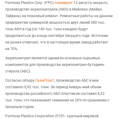
Formosa Plastics Corp. (FPC)
планирует
12 августа закрыть
производство акрилонитрила (АКН) в Майлиао (Mailiao,
Тайвань) на плановый ремонт. Ремонтные работы на данном
предприятии суммарной мощностью двух линий 280 тыс.
тонн АКН в год (по 140 тыс. тонн каждая) будут
продолжаться до конца сентября текущего года. Источник
на рынке отмечает, что в настоящее время завод работает
на 70%.
Акрилонитрил является одним из основных сырьевых
компонентов для производства акрилонитрил-бутадиен-
стирола (АБС).
Согласно обзору
СканПласт
, производство АБС в мае
составило 0,92 тыс. тонн. За период январь-май объем
производства российского АБС-пластиков составил 8,32
тыс. тонн, что показывает снижение на 26% по сравнению с
прошлым годом.
Formosa Plastics Corporation (FCP) - крупный мировой