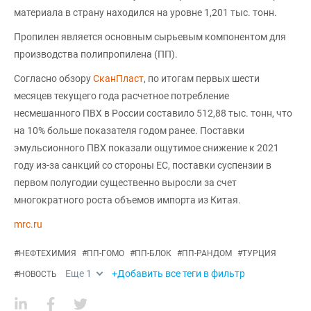
материала в страну находился на уровне 1,201 тыс. тонн.
Пропилен является основным сырьевым компонентом для
производства полипропилена (ПП).
Согласно обзору
СканПласт
, по итогам первых шести
месяцев текущего года расчетное потребление
несмешанного ПВХ в России составило 512,88 тыс. тонн, что
на 10% больше показателя годом ранее. Поставки
эмульсионного ПВХ показали ощутимое снижение к 2021
году из-за санкций со стороны ЕС, поставки суспензии в
первом полугодии существенно выросли за счет
многократного роста объемов импорта из Китая.
mrc.ru
#
НЕФТЕХИМИЯ
#
ПП-ГОМО
#
ПП-БЛОК
#
ПП-РАНДОМ
#
ТУРЦИЯ
Еще
1
+Добавить все теги в фильтр
#
НОВОСТЬ