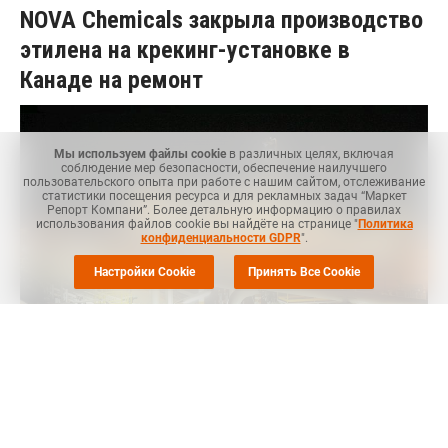
NOVA Chemicals закрыла производство
этилена на крекинг-установке в
Канаде на ремонт
Мы используем файлы cookie
в различных целях, включая
соблюдение мер безопасности, обеспечение наилучшего
пользовательского опыта при работе с нашим сайтом, отслеживание
статистики посещения ресурса и для рекламных задач “Маркет
Репорт Компани”. Более детальную информацию о правилах
использования файлов cookie вы найдёте на странице "
Политика
конфиденциальности GDPR
".
Настройки Cookie
Принять Все Cookie
MRC
-- Компания NOVA Chemicals, один из крупнейших
мировых производителей полиолефинов, 1 августа закрыла
производство этилена на крекинг-установке в Джоффр