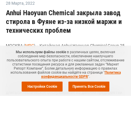
28 Марта
,
2022
Anhui Haoyuan Chemical закрыла завод
стирола в Фуяне из-за низкой маржи и
технических проблем
МОСКВА (
MRC
) -- Китайская Anhui Haoyuan Chemical Group 25
Мы используем файлы cookie
в различных целях, включая
марта остановила производство на новом заводе по выпуску
соблюдение мер безопасности, обеспечение наилучшего
стирола мономера в городе Фуяне (Fuyang, провинция
пользовательского опыта при работе с нашим сайтом, отслеживание
статистики посещения ресурса и для рекламных задач “Маркет
Аньхой, Китай) из-за низкой маржи и обнаружения
Репорт Компани”. Более детальную информацию о правилах
использования файлов cookie вы найдёте на странице "
Политика
технической неполадки, сообщил
Polymerupdate
.
конфиденциальности GDPR
".
В настоящее время пока неизвестно, как долго будет
Настройки Cookie
Принять Все Cookie
длиться техническое обслуживание на данном предприятии
мощностью 260 тыс. тонн стирола в год.
Ранее отмечалось, что 2 декабря 2020 года компания
закрывала
этот завод из-за технических проблем. Сроки
перезапуска тогда не сообщались.