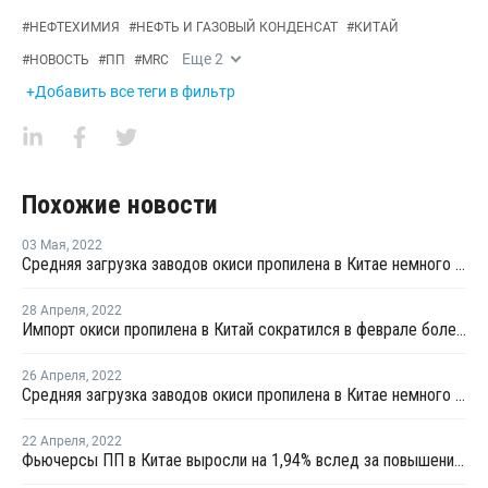
#
НЕФТЕХИМИЯ
#
НЕФТЬ И ГАЗОВЫЙ КОНДЕНСАТ
#
КИТАЙ
Еще
2
#
НОВОСТЬ
#
ПП
#
MRC
+Добавить все теги в фильтр
Похожие новости
03 Мая
,
2022
Средняя загрузка заводов окиси пропилена в Китае немного снизилась на первой неделе апреля
28 Апреля
,
2022
Импорт окиси пропилена в Китай сократился в феврале более чем наполовину
26 Апреля
,
2022
Средняя загрузка заводов окиси пропилена в Китае немного выросла в начале апреля
22 Апреля
,
2022
Фьючерсы ПП в Китае выросли на 1,94% вслед за повышением фьючерсов сырой нефти