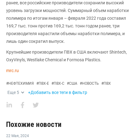
ранее, все российские производители сохранили высокий
уровень загрузки мощностей. Суммарный объем наработки
полимера по итогам января – февраля 2022 года составил
169,7 тыс. тонн против 169,2 тыс. тонн годом ранее, три
производителя нарастили объемы наработки полимера, и
лишь один сократил выпуск.
Крупнейшие производители ПВХ в США включают Shintech,
OxyVinyls, Westlake Chemical и Formosa Plastics.
mrc.ru
#
НЕФТЕХИМИЯ
#
ПВХ-Е
#
ПВХ-С
#
США
#
НОВОСТЬ
#
ПВХ
Еще
5
+Добавить все теги в фильтр
Похожие новости
22 Мая
,
2024