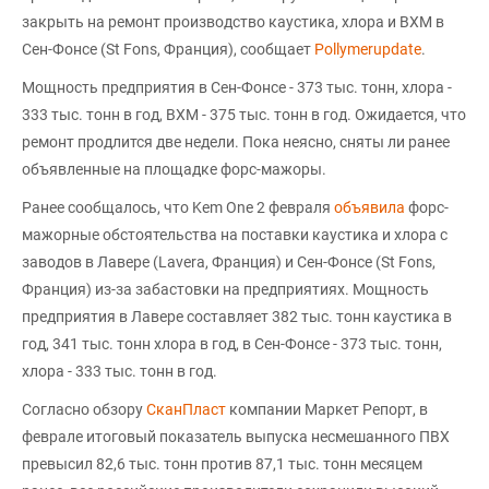
закрыть на ремонт производство каустика, хлора и ВХМ в
Сен-Фонсе (St Fons, Франция), сообщает
Pollymerupdate
.
Мощность предприятия в Сен-Фонсе - 373 тыс. тонн, хлора -
333 тыс. тонн в год, ВХМ - 375 тыс. тонн в год. Ожидается, что
ремонт продлится две недели. Пока неясно, сняты ли ранее
объявленные на площадке форс-мажоры.
Ранее сообщалось, что Kem One 2 февраля
объявила
форс-
мажорные обстоятельства на поставки каустика и хлора с
заводов в Лавере (Lavera, Франция) и Сен-Фонсе (St Fons,
Франция) из-за забастовки на предприятиях. Мощность
предприятия в Лавере составляет 382 тыс. тонн каустика в
год, 341 тыс. тонн хлора в год, в Сен-Фонсе - 373 тыс. тонн,
хлора - 333 тыс. тонн в год.
Согласно обзору
СканПласт
компании Маркет Репорт, в
феврале итоговый показатель выпуска несмешанного ПВХ
превысил 82,6 тыс. тонн против 87,1 тыс. тонн месяцем