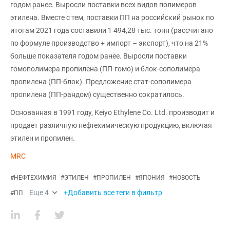
годом ранее. Выросли поставки всех видов полимеров
этилена. Вместе с тем, поставки ПП на российский рынок по
итогам 2021 года составили 1 494,28 тыс. тонн (рассчитано
по формуле производство + импорт – экспорт), что на 21%
больше показателя годом ранее. Выросли поставки
гомополимера пропилена (ПП-гомо) и блок-сополимера
пропилена (ПП-блок). Предложение стат-сополимера
пропилена (ПП-рандом) существенно сократилось.
Основанная в 1991 году, Keiyo Ethylene Co. Ltd. производит и
продает различную нефтехимическую продукцию, включая
этилен и пропилен.
MRC
#
НЕФТЕХИМИЯ
#
ЭТИЛЕН
#
ПРОПИЛЕН
#
ЯПОНИЯ
#
НОВОСТЬ
Еще
4
+Добавить все теги в фильтр
#
ПП