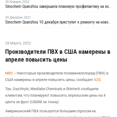
28 Января
,
2022
Sinochem Quanzhou завершила плановую профилактику на новом заводе ПНД в провинции Фуцзянь
09 Декабря
,
2021
Sinochem Quanzhou 10 декабря приступит к ремонту на новом заводе ЭВА/ПВД в Китае
28 Марта
,
2022
Производители ПВХ в США намерены в
апреле повысить цены
MRC
-- Некоторые производители поливинилхлорид (ПВХ) в
США намерены в апреле повысить цены, сообщает
ICIS
.
Так, OxyVinyls, Westlake Chemicals и Shintech сообщили
клиентам, что планируют повысить апрельские цены на 4
цента за фунт (USD88 за тонну).
Американский ПВХ пользуется большим спросом на