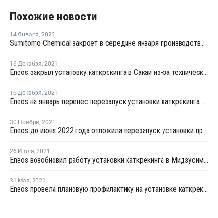
Похожие новости
14 Января
,
2022
Sumitomo Chemical закроет в середине января производство окиси пропилена в Тибе
16 Декабря
,
2021
Eneos закрыл установку каткрекинга в Сакаи из-за технических проблем
16 Декабря
,
2021
Eneos на январь перенес перезапуск установки каткрекинга в Касиме
30 Ноября
,
2021
Eneos до июня 2022 года отложила перезапуск установки пропилена в Кавасаки
26 Июля
,
2021
Eneos возобновил работу установки каткрекинга в Мидзусиме после внепланового ремонта
31 Мая
,
2021
Eneos провела плановую профилактику на установке каткрекинга в Мидзусиме