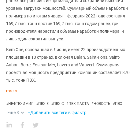
ранее, все российские производители сохранили высокий
уровень загрузки мощностей. Суммарный объем наработки
полимера по итогам января – февраля 2022 года составил
169,7 тыс. тонн против 169,2 тыс. тонн годом ранее, три
производителя нарастили объемы наработки полимера, и
лишь один сократил выпуск.
Kem One, основанная в Лионе, имеет 22 производственных
площадки в 10 странах, включая Balan, Saint-Fons, Saint-
Auban, Berre, Fos-sur-Mer, Lavera and Vauvert. Суммарная
проектная мощность предприятий компании составляет 870
тыс. тонн ПВХ.
mrc.ru
#
НЕФТЕХИМИЯ
#
ПВХ-Е
#
ПВХ-С
#
ПВХ-ПАСТА
#
НОВОСТЬ
#
ПВХ
Еще
3
+Добавить все теги в фильтр