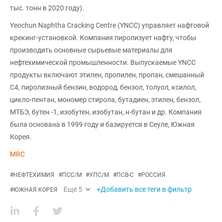
тыс. тонн в 2020 году).
Yeochun Naphtha Cracking Centre (YNCC) управляет нафтовой
крекинг-установкой. Компания пиролизует нафту, чтобы
производить основные сырьевые материалы для
нефтехимической промышленности. Выпускаемые YNCC
продукты включают этилен, пропилен, пропан, смешанный
С4, пиролизный бензин, водород, бензол, толуол, ксилол,
цикло-пентан, мономер стирола, бутадиен, этилен, бензол,
МТБЭ, бутен -1, изобутен, изобутан, н-бутан и др. Компания
была основана в 1999 году и базируется в Сеуле, Южная
Корея.
MRC
#
НЕФТЕХИМИЯ
#
ПСС/М
#
УПС/М
#
ПСВ-С
#
РОССИЯ
Еще
5
+Добавить все теги в фильтр
#
ЮЖНАЯ КОРЕЯ