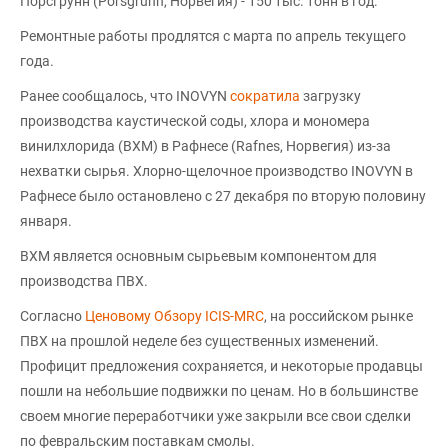
Порсгрунн (Porsgrunn, Норвегия) - 150 тыс. тонн в год.
Ремонтные работы продлятся с марта по апрель текущего
года.
Ранее сообщалось, что INOVYN
сократила
загрузку
производства каустической соды, хлора и мономера
винилхлорида (ВХМ) в Рафнесе (Rafnes, Норвегия) из-за
нехватки сырья. Хлорно-щелочное производство INOVYN в
Рафнесе было остановлено с 27 декабря по вторую половину
января.
ВХМ является основным сырьевым компонентом для
производства ПВХ.
Согласно
Ценовому Обзору ICIS-MRC
, на российском рынке
ПВХ на прошлой неделе без существенных изменений.
Профицит предложения сохраняется, и некоторые продавцы
пошли на небольшие подвижки по ценам. Но в большинстве
своем многие переработчики уже закрыли все свои сделки
по февральским поставкам смолы.