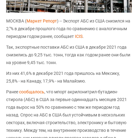
МОСКВА (
Маркет Репорт
) -- Экспорт АБС из США снизился на
2,"% в декабре прошлого года по сравнению с аналогичным
периодом годом ранее, сообщает
ICIS
.
Так, экспортные поставки АБС из США в декабре 2021 года
снизились до 9,25 тыс. тонн, тогда как годом ранее они были
на уровне 9,45 тыс. тонн.
Из них 41,6% в декабре 2021 года пришлось на Мексику,
25,8% - на Канаду, 17,9% - на Малайзию.
Ранее
сообщалось
, что мпорт акрилонитрил-бутадиен-
стирола (АБС) в США за первые одиннадцать месяцев 2021
года вырос на 50% по сравнению с тем же периодом год
назад. Спрос на АБС в США был устойчивым в нескольких
секторах, включая строительство, электронику и бытовую
технику. Между тем, на внутреннее производство в течение
нескольких месяцев влияли простои заводов и сбои в