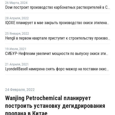
26 Марта
,
2024
Dow построит производство карбонатных растворителей в США
28 Апреля
,
2022
IQOXE планирует в мае закрыть производство окиси этилена в Испании на профилактику
25 Января
,
2022
Hengli в первом квартале приступит к строительству производства в Китае
19 Июля
,
2021
СИБУР-Нефтехим увеличит мощности по выпуску окиси этилена на 18,6%
21 Апреля
,
2021
LyondellBasell намерена снять форс-мажор на поставки окиси этилена и этиленгликоля в США
24 Февраля
,
2022
Wanjing Petrochemical планирует
построить установку дегидрирования
пропана в Китае