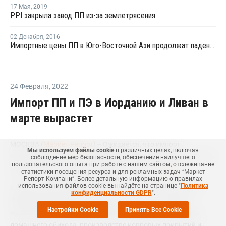
17 Мая
,
2019
PPI закрыла завод ПП из-за землетрясения
02 Декабря
,
2016
Импортные цены ПП в Юго-Восточной Ази продолжат падение на фоне вялого спроса
24 Февраля
,
2022
Импорт ПП и ПЭ в Иорданию и Ливан в
марте вырастет
МОСКВА (
Маркет Репорт
) -- Ожидается, что импорт
Мы используем файлы cookie
в различных целях, включая
полипропилена (ПП) и полиэтилена (ПЭ) в Иорданию и Ливан
соблюдение мер безопасности, обеспечение наилучшего
пользовательского опыта при работе с нашим сайтом, отслеживание
в марте будет выше, чем в феврале, сообщает
ICIS
.
статистики посещения ресурса и для рекламных задач “Маркет
Репорт Компани”. Более детальную информацию о правилах
использования файлов cookie вы найдёте на странице "
Политика
В связи с окончанием зимнего низкого сезона в регионе и
конфиденциальности GDPR
".
приближением Рамадана спрос на пластик, который
Настройки Cookie
Принять Все Cookie
используется в упаковке пищевых продуктов, предметах
домашнего обихода, производстве ковровых покрытий и