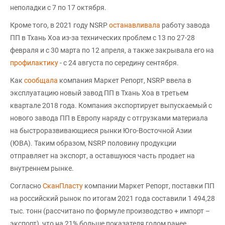
неполадки с 7 по 17 октября.
Кроме того, в 2021 году NSRP
останавливала
работу завода
ПП в Тхань Хоа из-за технических проблем с 13 по 27-28
февраля и с 30 марта по 12 апреля, а также закрывала его на
профилактику
- с 24 августа по середину сентября.
Как
сообщала
компания Маркет Репорт, NSRP ввела в
эксплуатацию новый завод ПП в Тхань Хоа в третьем
квартале 2018 года. Компания экспортирует выпускаемый с
нового завода ПП в Европу наряду с отгрузками материала
на быстроразвивающиеся рынки Юго-Восточной Азии
(ЮВА). Таким образом, NSRP половину продукции
отправляет на экспорт, а оставшуюся часть продает на
внутреннем рынке.
Согласно
СканПласту
компании Маркет Репорт, поставки ПП
на российский рынок по итогам 2021 года составили 1 494,28
тыс. тонн (рассчитано по формуле производство + импорт –
экспорт), что на 21% больше показателя годом ранее.