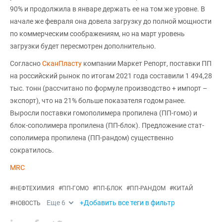
90% и продолжила в январе держать ее на том же уровне. В
начале же февраля она довела загрузку до полной мощности
по коммерческим соображениям, но на март уровень
загрузки будет пересмотрен дополнительно.
Согласно
СканПласту
компании Маркет Репорт, поставки ПП
на российский рынок по итогам 2021 года составили 1 494,28
тыс. тонн (рассчитано по формуле производство + импорт –
экспорт), что на 21% больше показателя годом ранее.
Выросли поставки гомополимера пропилена (ПП-гомо) и
блок-сополимера пропилена (ПП-блок). Предложение стат-
сополимера пропилена (ПП-рандом) существенно
сократилось.
MRC
#
НЕФТЕХИМИЯ
#
ПП-ГОМО
#
ПП-БЛОК
#
ПП-РАНДОМ
#
КИТАЙ
Еще
6
+Добавить все теги в фильтр
#
НОВОСТЬ