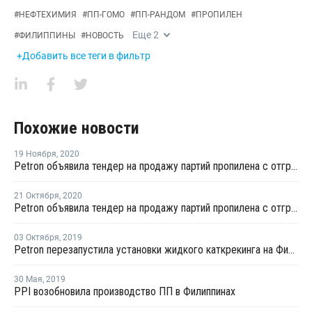
#
НЕФТЕХИМИЯ
#
ПП-ГОМО
#
ПП-РАНДОМ
#
ПРОПИЛЕН
Еще
2
#
ФИЛИППИНЫ
#
НОВОСТЬ
+Добавить все теги в фильтр
Похожие новости
19 Ноября
,
2020
Petron объявила тендер на продажу партий пропилена с отгрузкой во второй половине декабря
21 Октября
,
2020
Petron объявила тендер на продажу партий пропилена с отгрузкой во второй половине ноября
03 Октября
,
2019
Petron перезапустила установки жидкого каткрекинга на Филиппинах после ремонта
30 Мая
,
2019
PPI возобновила производство ПП в Филиппинах