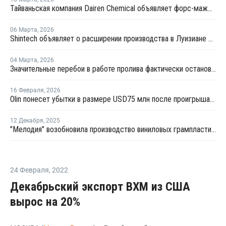
Тайваньская компания Dairen Chemical объявляет форс-мажор в связи с перебоями в поставках сырья
06 Марта
,
2026
Shintech объявляет о расширении производства в Луизиане на USD3,4 млрд
04 Марта
,
2026
Значительные перебои в работе пролива фактически остановят производство МЭГ в Персидском заливе
16 Февраля
,
2026
Olin понесет убытки в размере USD75 млн после проигрыша в судебном процессе против Shintech
12 Декабря
,
2025
"Мелодия" возобновила производство виниловых грампластинок
24 Февраля
,
2022
Декабрьский экспорт ВХМ из США
вырос на 20%