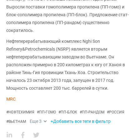
Выросли поставки гомополимера пропилена (ПП-гомо) и
блок-сополимера пропилена (ПП-блок). Предложение стат-
сополимера пропилена (ПП-рандом) существенно
сократилось.
Нефтеперерабатывающий комплекс Nghi Son
Refinery&Petrochemicals (NSRP) является вторым
нефтеперерабатывающим заводом во Вьетнаме. Он
расположен примерно в 200 километрах к югу от Ханоя в
районе Тинь-Гия провинции Тхань-Хоа. Строительство
началось 23 октября 2013 года, запущен в 2017 год.
Мощность составляет 200 тыс. баррелей в сутки.
MRC
#
НЕФТЕХИМИЯ
#
ПП-ГОМО
#
ПП-БЛОК
#
ПП-РАНДОМ
#
РОССИЯ
Еще
3
+Добавить все теги в фильтр
#
ВЬЕТНАМ