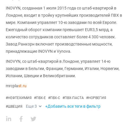
INOVYN, созданная 1 июля 2015 года со штаб-квартирой в
Лондоне, входит в тройку крупнейших производителей ПВХ в
мире. Компания управляет 10-ю заводами по всей Европе.
Ежегодный оборот компании превышает EUR3,5 млрд, а
количество сотрудников составляет более 4 300 человек.
Завод Ранкорн включает производственные мощности,
принадлежащие INOVYN и Vynova.
INOVYN, со штаб-квартирой в Лондоне, управляет 14-ю
заводами в Бельгии, Франции, Германии, Италии, Норвегии,
Испании, Швеции и Великобритании.
mrcpla
st.ru
#
НЕФТЕХИМИЯ
#
ПВХ-Е
#
ПВХ-С
#
ПВХ-ПАСТА
#
НОРВЕГИЯ
Еще
3
+Добавить все теги в фильтр
#
ШВЕЦИЯ