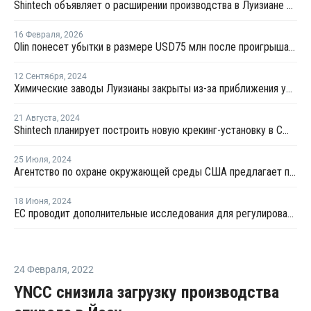
Shintech объявляет о расширении производства в Луизиане на USD3,4 млрд
16 Февраля
,
2026
Olin понесет убытки в размере USD75 млн после проигрыша в судебном процессе против Shintech
12 Сентября
,
2024
Химические заводы Луизианы закрыты из-за приближения урагана "Франсин"
21 Августа
,
2024
Shintech планирует построить новую крекинг-установку в США
25 Июля
,
2024
Агентство по охране окружающей среды США предлагает пять химических веществ для оценки риска
18 Июня
,
2024
ЕС проводит дополнительные исследования для регулирования применения опасных химвеществ
24 Февраля
,
2022
YNCC снизила загрузку производства