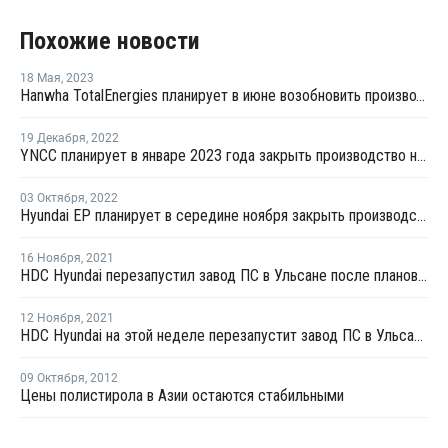
Похожие новости
18 Мая
,
2023
Hanwha TotalEnergies планирует в июне возобновить производство стирола на линии №1 в Даэсане
19 Декабря
,
2022
YNCC планирует в январе 2023 года закрыть производство на заводе №2 по выпуску ароматики в Йосу на ремонт
03 Октября
,
2022
Hyundai EP планирует в середине ноября закрыть производство ПС в Ульсане
16 Ноября
,
2021
HDC Hyundai перезапустил завод ПС в Ульсане после плановой профилактики
12 Ноября
,
2021
HDC Hyundai на этой неделе перезапустит завод ПС в Ульсане после плановой профилактики
09 Октября
,
2012
Цены полистирола в Азии остаются стабильными