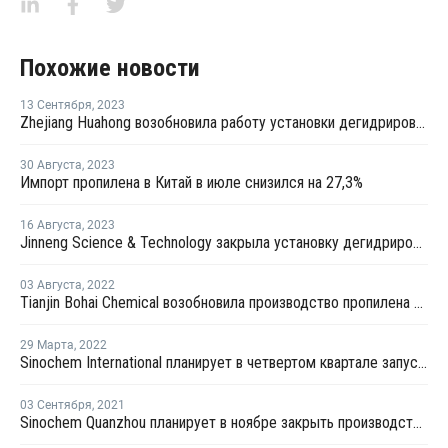
Похожие новости
13 Сентября
,
2023
Zhejiang Huahong возобновила работу установки дегидрирования пропана в Китае
30 Августа
,
2023
Импорт пропилена в Китай в июле снизился на 27,3%
16 Августа
,
2023
Jinneng Science & Technology закрыла установку дегидрирования пропана в Китае на ремонт
03 Августа
,
2022
Tianjin Bohai Chemical возобновила производство пропилена на установке дегидрирования пропана в Таньзине
29 Марта
,
2022
Sinochem International планирует в четвертом квартале запустить установка по дегидрированию пропана в Китае
03 Сентября
,
2021
Sinochem Quanzhou планирует в ноябре закрыть производство окиси пропилена в Китае