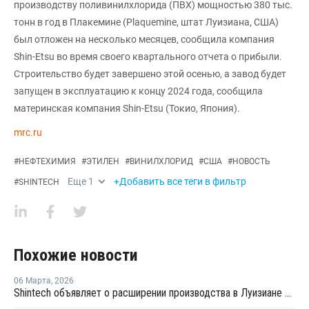
производству поливинилхлорида (ПВХ) мощностью 380 тыс.
тонн в год в Плакемине (Plaquemine, штат Луизиана, США)
был отложен на несколько месяцев, сообщила компания
Shin-Etsu во время своего квартального отчета о прибыли.
Строительство будет завершено этой осенью, а завод будет
запущен в эксплуатацию к концу 2024 года, сообщила
материнская компания Shin-Etsu (Токио, Япония).
mrc.ru
#
НЕФТЕХИМИЯ
#
ЭТИЛЕН
#
ВИНИЛХЛОРИД
#
США
#
НОВОСТЬ
Еще
1
+Добавить все теги в фильтр
#
SHINTECH
Похожие новости
06 Марта
,
2026
Shintech объявляет о расширении производства в Луизиане на USD3,4 млрд