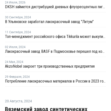
24 Июля
,
2026
DKSH займется дистрибуцией дневных флуоресцентных пигментов Brilliant Group в Европе
30 Сентября
,
2024
В Ульяновске заработал лакокрасочный завод "Литум"
11 Сентября
,
2024
Топ-менеджмент российского офиса Tikkurila может выкупить бизнес компании
02 Июля
,
2024
Лакокрасочный завод BASF в Подмосковье перешел под контроль "Лакра Синтез"
24 Мая
,
2024
AkzoNobel закроет три производственных предприятия
29 Февраля
,
2024
Потребление лакокрасочных материалов в России в 2023 году выросло на 7,1%
20 Августа
,
2024
Вяземский завод синтетических