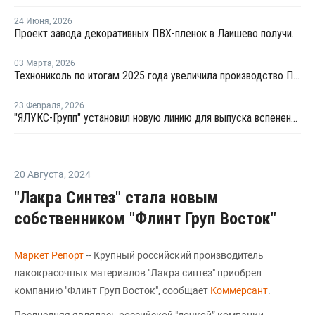
24 Июня
,
2026
Проект завода декоративных ПВХ-пленок в Лаишево получил заключение госэкспертизы
03 Марта
,
2026
Технониколь по итогам 2025 года увеличила производство ПВХ-мембран
23 Февраля
,
2026
"ЯЛУКС-Групп" установил новую линию для выпуска вспененных ПВХ-листов
20 Августа
,
2024
"Лакра Синтез" стала новым
собственником "Флинт Груп Восток"
Маркет Репорт
-- Крупный российский производитель
лакокрасочных материалов "Лакра синтез" приобрел
компанию "Флинт Груп Восток", сообщает
Коммерсант
.
Послнедняя являлась российской "дочкой” компании