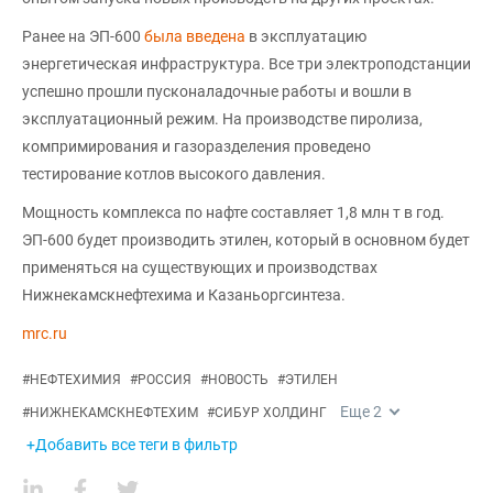
Ранее на ЭП-600
была введена
в эксплуатацию
энергетическая инфраструктура. Все три электроподстанции
успешно прошли пусконаладочные работы и вошли в
эксплуатационный режим. На производстве пиролиза,
компримирования и газоразделения проведено
тестирование котлов высокого давления.
Мощность комплекса по нафте составляет 1,8 млн т в год.
ЭП-600 будет производить этилен, который в основном будет
применяться на существующих и производствах
Нижнекамскнефтехима и Казаньоргсинтеза.
mrc.ru
#
НЕФТЕХИМИЯ
#
РОССИЯ
#
НОВОСТЬ
#
ЭТИЛЕН
Еще
2
#
НИЖНЕКАМСКНЕФТЕХИМ
#
СИБУР ХОЛДИНГ
+Добавить все теги в фильтр