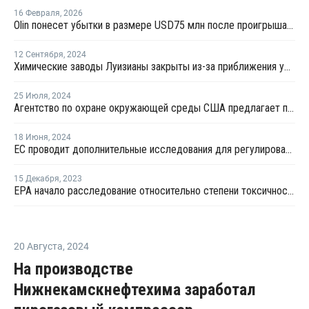
16 Февраля
,
2026
Olin понесет убытки в размере USD75 млн после проигрыша в судебном процессе против Shintech
12 Сентября
,
2024
Химические заводы Луизианы закрыты из-за приближения урагана "Франсин"
25 Июля
,
2024
Агентство по охране окружающей среды США предлагает пять химических веществ для оценки риска
18 Июня
,
2024
ЕС проводит дополнительные исследования для регулирования применения опасных химвеществ
15 Декабря
,
2023
EPA начало расследование относительно степени токсичности ВХМ и АКН
20 Августа
,
2024
На производстве
Нижнекамскнефтехима заработал