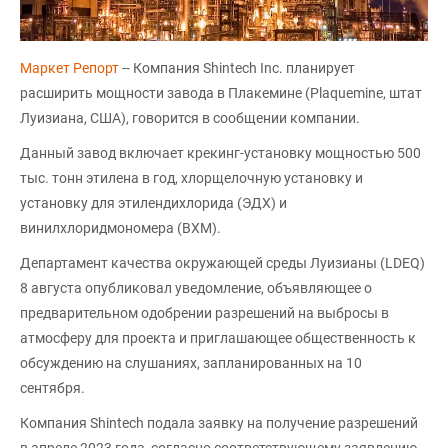
Маркет Репорт
-- Компания Shintech Inc. планирует
расширить мощности завода в Плакемине (Plaquemine, штат
Луизиана, США), говорится в сообщении компании.
Данный завод включает крекинг-установку мощностью 500
тыс. тонн этилена в год, хлорщелочную установку и
установку для этилендихлорида (ЭДХ) и
винилхлоридмономера (ВХМ).
Департамент качества окружающей среды Луизианы (LDEQ)
8 августа опубликовал уведомление, объявляющее о
предварительном одобрении разрешений на выбросы в
атмосферу для проекта и приглашающее общественность к
обсуждению на слушаниях, запланированных на 10
сентября.
Компания Shintech подала заявку на получение разрешений
в апреле 2023 года, согласно соответствующему заявлению,