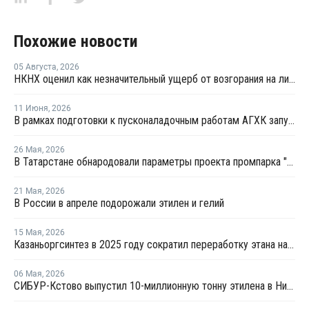
Похожие новости
05 Августа
,
2026
НКНХ оценил как незначительный ущерб от возгорания на линии полистирола
11 Июня
,
2026
В рамках подготовки к пусконаладочным работам АГХК запустил факел установки пиролиза
26 Мая
,
2026
В Татарстане обнародовали параметры проекта промпарка "Этилен-600"
21 Мая
,
2026
В России в апреле подорожали этилен и гелий
15 Мая
,
2026
Казаньоргсинтез в 2025 году сократил переработку этана на 5%, сжиженного газа – на 24%
06 Мая
,
2026
СИБУР-Кстово выпустил 10-миллионную тонну этилена в Нижегородской области