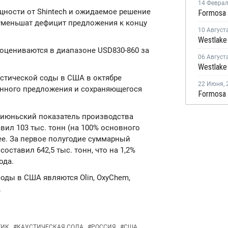
14 Февра
ности от Shintech и ожидаемое решение
меньшат дефицит предложения к концу
10 Август
оцениваются в диапазоне USD830-860 за
06 Август
устической соды в США в октябре
22 Июня
,
енного предложения и сохраняющегося
и июньский показатель производства
вил 103 тыс. тонн (на 100% основного
ее. За первое полугодие суммарный
оставил 642,5 тыс. тонн, что на 1,2%
ода.
ды в США являются Olin, OxyChem,
.
ТИК
#
КАУСТИЧЕСКАЯ СОДА
#
РОССИЯ
#
США