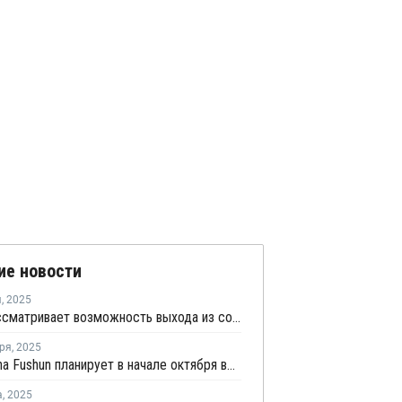
ие новости
я
,
2025
Ineos рассматривает возможность выхода из совместного предприятия Sinopec Petchems
ря
,
2025
PetroChina Fushun планирует в начале октября возобновить производство ПНД в Фушуне
а
,
2025