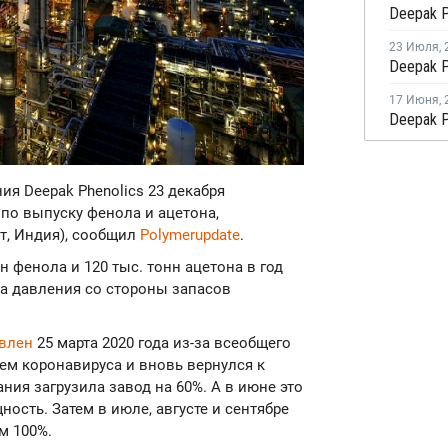
23 Июля
,
17 Июня
,
ния Deepak Phenolics 23 декабря
по выпуску фенола и ацетона,
ат, Индия), сообщил
Polymerupdate
.
 фенола и 120 тыс. тонн ацетона в год
за давления со стороны запасов
овлен
25 марта 2020 года из-за всеобщего
ием коронавируса и вновь вернулся к
ания загрузила завод на 60%. А в июне это
ость. Затем в июле, августе и сентябре
м 100%.