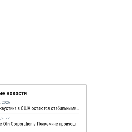
ие новости
я
,
2026
Цены на каустика в США остаются стабильными, а в Китае снижаются
,
2022
На заводе Olin Corporation в Плакемине произошел пожар и утечка хлора