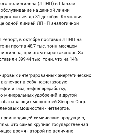
ного полиэтилена (ЛПНП) в Шанхае
ое обслуживание на данной линии
продолжаться до 31 декабря. Компания
еще одной линией ЛПНП аналогичной
 Репорт, в октябре поставки ЛПНП на
тонн против 48,7 тыс. тонн месяцем
иэтилена, при этом вырос экспорт. За
тавили 399,44 тыс. тонн, что на 14%
 мировых интегрированных энергетических
. включает в себя нефтегазовую
ефти и газа, нефтепереработку,
о минеральных удобрений и другой
рабатывающих мощностей Sinopec Corp.
иленовых мощностей - четвертое.
, производящей химические продукцию,
лы. Это самая крупная государственная
оящее время - второй по величине