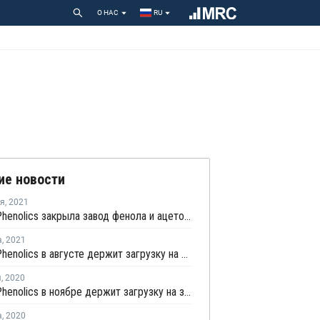
О НАС
RU
ие новости
ря
,
2021
Deepak Phenolics закрыла завод фенола и ацетона в Дахеи
а
,
2021
Deepak Phenolics в августе держит загрузку на заводе фенола и ацетона в Дахеи на уровне более чем 100%
я
,
2020
Deepak Phenolics в ноябре держит загрузку на заводе фенола и ацетона в Дахеи на уровне более чем 100%
а
,
2020