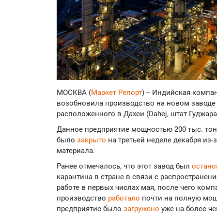
МОСКВА (
Маркет Репорт
) -- Индийская компа
возобновила производство на новом заводе 
расположенного в Дахеи (Dahej, штат Гуджар
Данное предприятие мощностью 200 тыс. тонн
было
закрыто
на третьей неделе декабря из-
материала.
Ранее отмечалось, что этот завод был
остан
карантина в стране в связи с распространен
работе в первых числах мая, после чего комп
производство
работало
почти на полную мощн
предприятие было
загружено
уже на более че