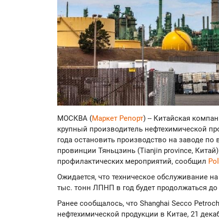
МОСКВА (
Маркет Репорт
) -- Китайская компан
крупный производитель нефтехимической прод
года остановить производство на заводе по
провинции Тяньцзинь (Tianjin province, Кита
профилактических мероприятий, сообщил
Po
Ожидается, что техническое обслуживание н
тыс. тонн ЛПНП в год будет продолжаться до
Ранее сообщалось, что Shanghai Secco Petroc
нефтехимической продукции в Китае, 21 дека