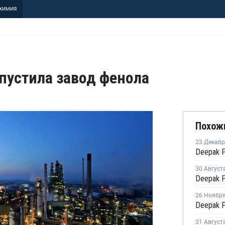
ХИМИЯ
апустила завод фенола
Похож
23 Декаб
30 Август
26 Ноябр
31 Август