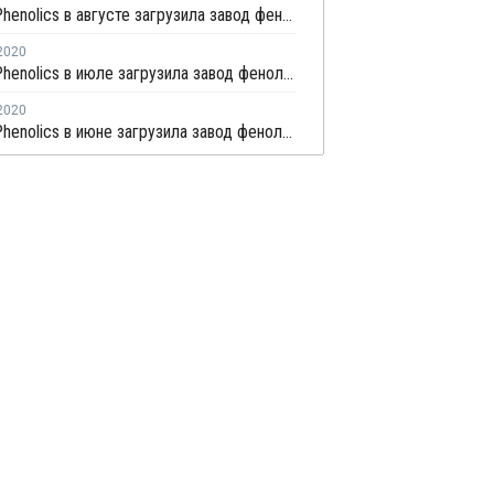
Deepak Phenolics в августе загрузила завод фенола и ацетона в Дахеи более чем на 100%
2020
Deepak Phenolics в июле загрузила завод фенола и ацетона в Дахеи более чем на 100%
2020
Deepak Phenolics в июне загрузила завод фенола и ацетона в Дахеи почти на полную мощность