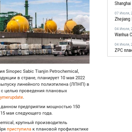
07 Июля
,
04 Июля
,
04 Июля
,
ия Sinopec Sabic Tianjin Petrochemical,
укции в стране, планирует 10 мая 2022
 выпуску линейного полиэтилена (ЛПНП) в
й) с целью проведения плановых
lymerupdate
.
а данном предприятии мощностью 150
 15 мая следующего года.
hemical, крупный производитель
бря
приступила
к плановой профилактике