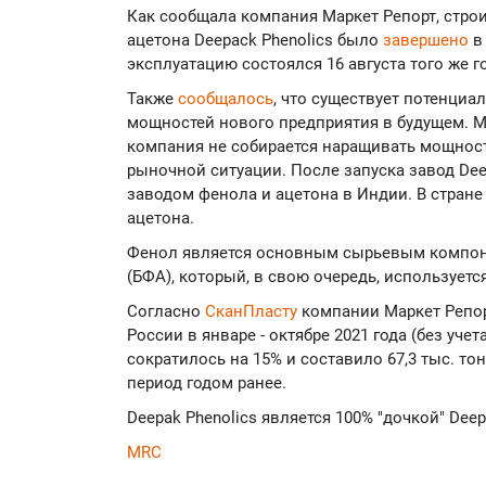
Как сообщала компания Маркет Репорт, стро
ацетона Deepack Phenolics было
завершено
в
эксплуатацию состоялся 16 августа того же г
Также
сообщалось
, что существует потенци
мощностей нового предприятия в будущем. М
компания не собирается наращивать мощност
рыночной ситуации. После запуска завод De
заводом фенола и ацетона в Индии. В стране
ацетона.
Фенол является основным сырьевым компон
(БФА), который, в свою очередь, используетс
Согласно
СканПласту
компании Маркет Репор
России в январе - октябре 2021 года (без учет
сократилось на 15% и составило 67,3 тыс. то
период годом ранее.
Deepak Phenolics является 100% "дочкой" Deepa
MRC