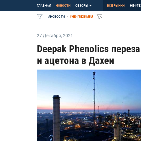
ГЛАВНАЯ
НОВОСТИ
ОБЗОРЫ
ВСЕ РЫНКИ
НЕФТЕ
#
НОВОСТИ
#
НЕФТЕХИМИЯ
27 Декабря
,
2021
Deepak Phenolics перез
и ацетона в Дахеи