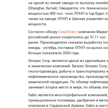
на одной из линий завода по выпуску линей
(Shanghai, Китай). Ожидается, что техническ
мощностью 400 тыс. тонн ЛПНП в год будет 
также на заводе ЛПНП в Шанхае управляет 
мощности.
Согласно обзору
СканПласт
компании Маркет
российский рынок сократились до 31,11 тыс. 
ранее. Производители снизили выработку пол
январь - октябрь поставки ЛПНП на рынок сос
больше показателя 2020 года.
Sinopec Corp. является одной из крупнейших
и химических компаний. Бизнес Sinopec Corp
геологоразведку, добычу и транспортировку н
нефтехимическое производство, производств
химической продукции. По объему нефтепере
занимает второе место в мире, по объему эт
Sabic является многопрофильной компанией
промышленные полимеры, удобрения и метал
компания в Саудовской Аравии. Sabic в наст