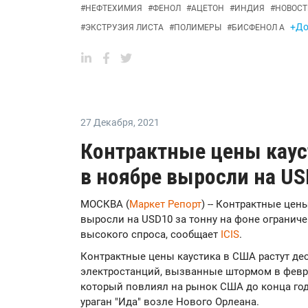
#
НЕФТЕХИМИЯ
#
ФЕНОЛ
#
АЦЕТОН
#
ИНДИЯ
#
НОВОСТ
+До
#
ЭКСТРУЗИЯ ЛИСТА
#
ПОЛИМЕРЫ
#
БИСФЕНОЛ А
27 Декабря
,
2021
Контрактные цены каус
в ноябре выросли на US
МОСКВА (
Маркет Репорт
) -- Контрактные цен
выросли на USD10 за тонну на фоне огранич
высокого спроса, сообщает
ICIS
.
Контрактные цены каустика в США растут дес
электростанций, вызванные штормом в февра
который повлиял на рынок США до конца год
ураган "Ида" возле Нового Орлеана.