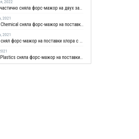
ля
,
2022
Formosa частично сняла форс-мажор на двух заводах ПВХ в Луизиане и Техасе
а
,
2021
Westlake Chemical сняла форс-мажор на поставки каустика и хлора в США
а
,
2021
Westlake снял форс-мажор на поставки хлора с завода по выпуску хлорщелочной продукции в Западной Вирджинии
2021
Formosa Plastics сняла форс-мажор на поставки каустика и хлора с завода в Техасе