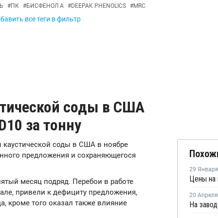
Ь
#
ПК
#
БИСФЕНОЛ А
#
DEEPAK PHENOLICS
#
MRC
бавить все теги в фильтр
тической соды в США
D10 за тонну
ы каустической соды в США в ноябре
Похож
енного предложения и сохраняющегося
29 Январ
ятый месяц подряд. Перебои в работе
ле, привели к дефициту предложения,
20 Апреля
а, кроме того оказал также влияние