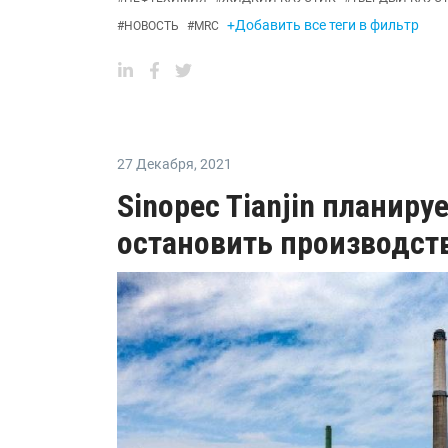
+Добавить все теги в фильтр
#
НОВОСТЬ
#
MRC
27 Декабря
,
2021
Sinopec Tianjin планиру
остановить производст