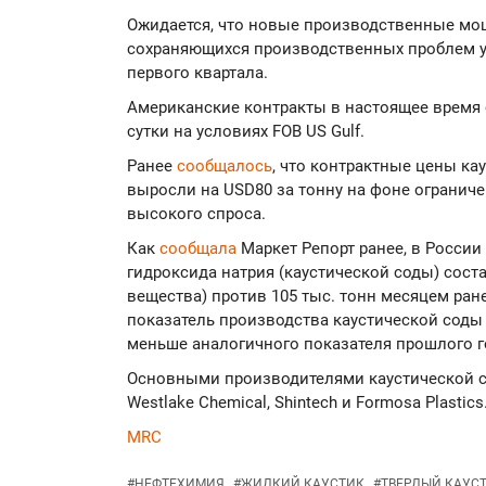
Ожидается, что новые производственные мощ
сохраняющихся производственных проблем у
первого квартала.
Американские контракты в настоящее время 
сутки на условиях FOB US Gulf.
Ранее
сообщалось
, что контрактные цены ка
выросли на USD80 за тонну на фоне огранич
высокого спроса.
Как
сообщала
Маркет Репорт ранее, в Росси
гидроксида натрия (каустической соды) соста
вещества) против 105 тыс. тонн месяцем ран
показатель производства каустической соды с
меньше аналогичного показателя прошлого г
Основными производителями каустической со
Westlake Chemical, Shintech и Formosa Plastics
MRC
#
НЕФТЕХИМИЯ
#
ЖИДКИЙ КАУСТИК
#
ТВЕРДЫЙ КАУС