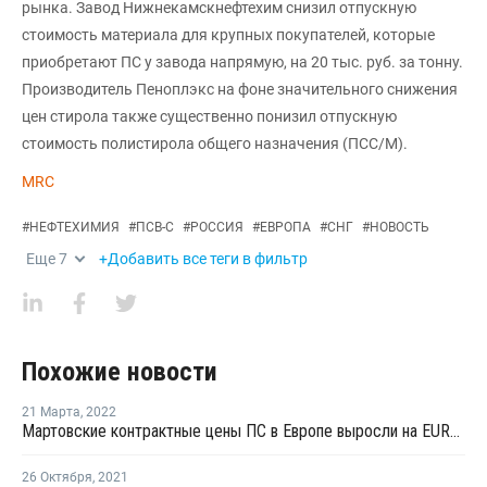
рынка. Завод Нижнекамскнефтехим снизил отпускную
стоимость материала для крупных покупателей, которые
приобретают ПС у завода напрямую, на 20 тыс. руб. за тонну.
Производитель Пеноплэкс на фоне значительного снижения
цен стирола также существенно понизил отпускную
стоимость полистирола общего назначения (ПСС/М).
MRC
#
НЕФТЕХИМИЯ
#
ПСВ-С
#
РОССИЯ
#
ЕВРОПА
#
СНГ
#
НОВОСТЬ
Еще
7
+Добавить все теги в фильтр
Похожие новости
21 Марта
,
2022
Мартовские контрактные цены ПС в Европе выросли на EUR85-120 за тонну
26 Октября
,
2021