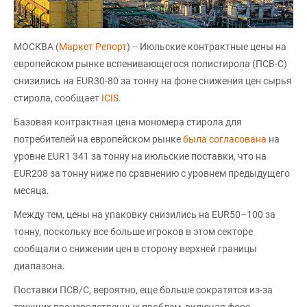
МОСКВА (
Маркет Репорт
) -- Июльские контрактные цены на
европейском рынке вспенивающегося полистирола (ПСВ-С)
снизились на EUR30-80 за тонну на фоне снижения цен сырья
стирола, сообщает
ICIS
.
Базовая контрактная цена мономера стирола для
потребителей на европейском рынке
была согласована
на
уровне EUR1 341 за тонну на июльские поставки, что на
EUR208 за тонну ниже по сравнению с уровнем предыдущего
месяца.
Между тем, цены на упаковку снизились на EUR50–100 за
тонну, поскольку все больше игроков в этом секторе
сообщали о снижении цен в сторону верхней границы
диапазона.
Поставки ПСВ/С, вероятно, еще больше сократятся из-за
текущих производственных проблем, включая форс-