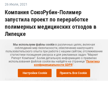
26 Июля
,
2021
Компания СоюзРубин-Полимер
запустила проект по переработке
полимерных медицинских отходов в
Липецке
Мы используем файлы cookie
в различных целях, включая
МОСКВА (
Маркет Репорт
) -- Компания СоюзРубин-Полимер
соблюдение мер безопасности, обеспечение наилучшего
пользовательского опыта при работе с нашим сайтом, отслеживание
(резидент Липецкого Технопарка) запустила пилотный
статистики посещения ресурса и для рекламных задач “Маркет
Репорт Компани”. Более детальную информацию о правилах
проект по переработке медицинских отходов в Липецке, где
использования файлов cookie вы найдёте на странице "
Политика
использованные шприцы перерабатываются в упаковку и
конфиденциальности GDPR
".
пакеты, сообщается на инвестиционном портале области.
Настройки Cookie
Принять Все Cookie
Компания с 2017 года осуществляет реализацию проекта
"Технико-внедренческая деятельность по производству
упаковочных биокомпозитных изделий для медицинской,
коммунальной и сельскохозяйственной промышленности".
В ходе реализации проекта компанией проводились поиски