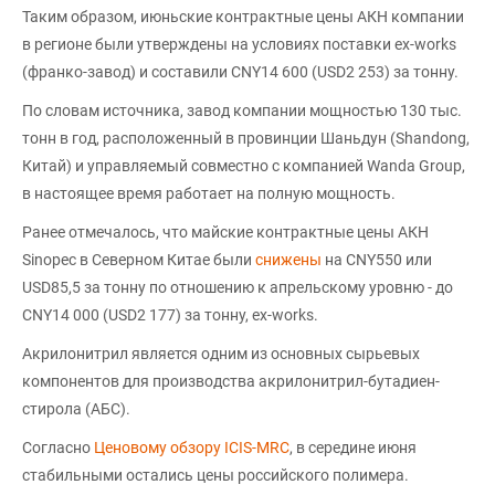
Таким образом, июньские контрактные цены АКН компании
в регионе были утверждены на условиях поставки ex-works
(франко-завод) и составили CNY14 600 (USD2 253) за тонну.
По словам источника, завод компании мощностью 130 тыс.
тонн в год, расположенный в провинции Шаньдун (Shandong,
Китай) и управляемый совместно с компанией Wanda Group,
в настоящее время работает на полную мощность.
Ранее отмечалось, что майские контрактные цены АКН
Sinopec в Северном Китае были
снижены
на CNY550 или
USD85,5 за тонну по отношению к апрельскому уровню - до
CNY14 000 (USD2 177) за тонну, ex-works.
Акрилонитрил является одним из основных сырьевых
компонентов для производства акрилонитрил-бутадиен-
стирола (АБС).
Согласно
Ценовому обзору ICIS-MRC
, в середине июня
стабильными остались цены российского полимера.