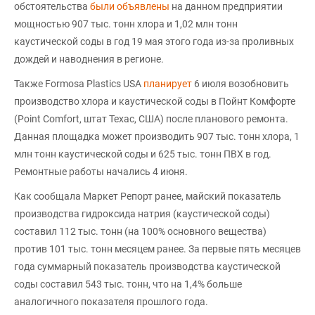
обстоятельства
были объявлены
на данном предприятии
мощностью 907 тыс. тонн хлора и 1,02 млн тонн
каустической соды в год 19 мая этого года из-за проливных
дождей и наводнения в регионе.
Также Formosa Plastics USA
планирует
6 июля возобновить
производство хлора и каустической соды в Пойнт Комфорте
(Point Comfort, штат Техас, США) после планового ремонта.
Данная площадка может производить 907 тыс. тонн хлора, 1
млн тонн каустической соды и 625 тыс. тонн ПВХ в год.
Ремонтные работы начались 4 июня.
Как сообщала Маркет Репорт ранее, майский показатель
производства гидроксида натрия (каустической соды)
составил 112 тыс. тонн (на 100% основного вещества)
против 101 тыс. тонн месяцем ранее. За первые пять месяцев
года суммарный показатель производства каустической
соды составил 543 тыс. тонн, что на 1,4% больше
аналогичного показателя прошлого года.