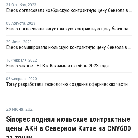
31 Октября
,
2023
Eneos согласовала ноябрьскую контрактную цену бензола в Азии
03 Августа
,
2023
Eneos согласовала августовскую контрактную цену бензола в Азии
29 Июня
,
2023
Eneos номинировала июльскую контрактную цену бензола в Азии
16 Февраля
,
2022
Eneos закроет НПЗ в Вакаяме в октябре 2023 года
06 Февраля
,
2020
Toray разработала технологию создания сферических частиц полиамидов
28 Июня
,
2021
Sinopec поднял июньские контрактные
цены АКН в Северном Китае на CNY600
за тонну