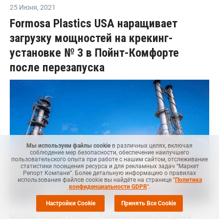
25 Июня
,
2021
Formosa Plastics USA наращивает
загрузку мощностей на крекинг-
установке № 3 в Пойнт-Комфорте
после перезапуска
Мы используем файлы cookie
в различных целях, включая
соблюдение мер безопасности, обеспечение наилучшего
пользовательского опыта при работе с нашим сайтом, отслеживание
статистики посещения ресурса и для рекламных задач “Маркет
Репорт Компани”. Более детальную информацию о правилах
использования файлов cookie вы найдёте на странице "
Политика
конфиденциальности GDPR
".
Настройки Cookie
Принять Все Cookie
МОСКВА (
Маркет Репорт
) -- Formosa Plastics USA, "дочка"