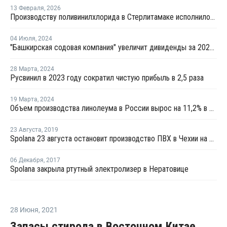
13 Февраля
,
2026
Производству поливинилхлорида в Стерлитамаке исполнилось 60 лет
04 Июля
,
2024
"Башкирская содовая компания" увеличит дивиденды за 2023 год в 1,6 раза
28 Марта
,
2024
Русвинил в 2023 году сократил чистую прибыль в 2,5 раза
19 Марта
,
2024
Объем производства линолеума в России вырос на 11,2% в 2023 году
23 Августа
,
2019
Spolana 23 августа остановит производство ПВХ в Чехии на ремонт
06 Декабря
,
2017
Spolana закрыла ртутный электролизер в Нератовице
28 Июня
,
2021
Запасы стирола в Восточном Китае