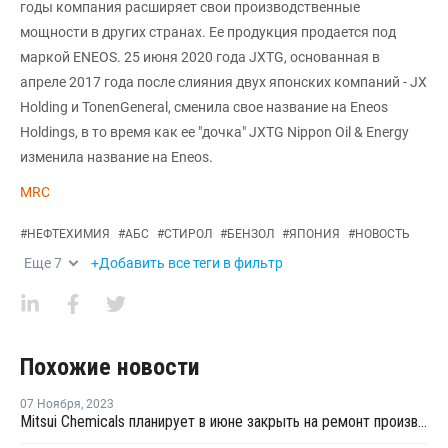
годы компания расширяет свои производственные
мощности в других странах. Ее продукция продается под
маркой ENEOS. 25 июня 2020 года JXTG, основанная в
апреле 2017 года после слияния двух японских компаний - JX
Holding и TonenGeneral, сменила свое название на Eneos
Holdings, в то время как ее "дочка" JXTG Nippon Oil & Energy
изменила название на Eneos.
MRC
#
НЕФТЕХИМИЯ
#
АБС
#
СТИРОЛ
#
БЕНЗОЛ
#
ЯПОНИЯ
#
НОВОСТЬ
Еще
7
+Добавить все теги в фильтр
Похожие новости
07 Ноября
,
2023
Mitsui Chemicals планирует в июне закрыть на ремонт производство бензола в Тибе