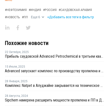
#
НЕФТЕХИМИЯ
#
ИНДИЯ
#
РОССИЯ
#
САУДОВСКАЯ АРАВИЯ
Еще
6
+Добавить все теги в фильтр
#
НОВОСТЬ
#
ПП
Похожие новости
22 Октября
,
2025
Прибыль саудовской Advanced Petrochemical в третьем квартале выросла на 56,5%
15 Июля
,
2025
Advanced запускает комплекс по производству пропилена и полипропилена в Саудовской Аравии
28 Января
,
2025
Комплекс Natpet в Алуджайне закрывается на техническое обслуживание
28 Августа
,
2024
Sipchem намерена расширить мощности пропилена и ПП в Джубайле