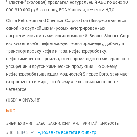
"Пластик" (Узловая) предлагал натуральный АБС по цене 301
000-310 000 руб. за тонну, FCA Узловая, с учетом НДС.
China Petroleum and Chemical Corporation (Sinopec) является
одной из крупнейших мировых интегрированных
энергетических и химических компаний. Бизнес Sinopec Corp.
включает в себя нефтегазовую геологоразведку, добычу и
транспортировку нефти и газа, нефтепереработку,
нефтехимическое производство, производство минеральных
удобрений и другой химической продукции. По объему
нефтеперерабатывающих мощностей Sinopec Corp. занимает
второе место в мире, по объему этиленовых мощностей -
четвертое.
(USD1 = CNY6.48)
MRC
#
НЕФТЕХИМИЯ
#
АБС
#
АКРИЛОНИТРИЛ
#
КИТАЙ
#
НОВОСТЬ
Еще
3
+Добавить все теги в фильтр
#
ПС