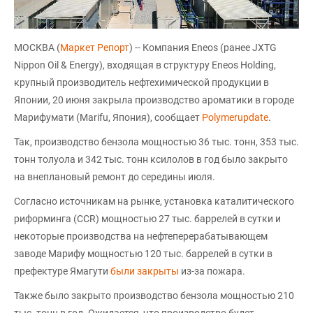
МОСКВА (
Маркет Репорт
) -- Компания Eneos (ранее JXTG
Nippon Oil & Energy), входящая в структуру Eneos Holding,
крупный производитель нефтехимической продукции в
Японии, 20 июня закрыла производство ароматики в городе
Марифумати (Marifu, Япония), сообщает
Polymerupdate
.
Так, производство бензола мощностью 36 тыс. тонн, 353 тыс.
тонн толуола и 342 тыс. тонн ксилолов в год было закрыто
на внеплановый ремонт до середины июля.
Согласно источникам на рынке, установка каталитического
риформинга (CCR) мощностью 27 тыс. баррелей в сутки и
некоторые производства на нефтеперерабатывающем
заводе Марифу мощностью 120 тыс. баррелей в сутки в
префектуре Ямагути
были закрыты
из-за пожара.
Также было закрыто производство бензола мощностью 210
тыс. тонн в год. Ожидается, что производство будет