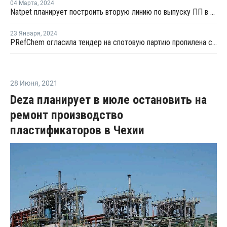
04 Марта
,
2024
Natpet планирует построить вторую линию по выпуску ПП в Янбу с помощью технологии LyondellBasell
23 Января
,
2024
PRefChem огласила тендер на спотовую партию пропилена с отгрузкой в конце января
28 Июня
,
2021
Deza планирует в июле остановить на
ремонт производство
пластификаторов в Чехии