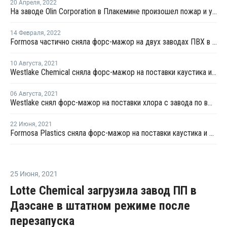
20 Апреля
,
2022
На заводе Olin Corporation в Плакемине произошел пожар и утечка хлора
14 Февраля
,
2022
Formosa частично сняла форс-мажор на двух заводах ПВХ в Луизиане и Техасе
10 Августа
,
2021
Westlake Chemical сняла форс-мажор на поставки каустика и хлора в США
06 Августа
,
2021
Westlake снял форс-мажор на поставки хлора с завода по выпуску хлорщелочной продукции в Западной Вирджинии
22 Июня
,
2021
Formosa Plastics сняла форс-мажор на поставки каустика и хлора с завода в Техасе
25 Июня
,
2021
Lotte Chemical загрузила завод ПП в
Даэсане в штатном режиме после
перезапуска