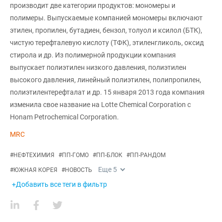
производит две категории продуктов: мономеры и
полимеры. Выпускаемые компанией мономеры включают
этилен, пропилен, бутадиен, бензол, толуол и ксилол (БТК),
чистую терефталевую кислоту (ТФК), этиленгликоль, оксид
стирола и др. Из полимерной продукции компания
выпускает полиэтилен низкого давления, полиэтилен
высокого давления, линейный полиэтилен, полипропилен,
полиэтилентерефталат и др. 15 января 2013 года компания
изменила свое название на Lotte Chemical Corporation с
Honam Petrochemical Corporation.
MRC
#
НЕФТЕХИМИЯ
#
ПП-ГОМО
#
ПП-БЛОК
#
ПП-РАНДОМ
Еще
5
#
ЮЖНАЯ КОРЕЯ
#
НОВОСТЬ
+Добавить все теги в фильтр