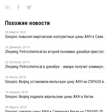
Похожие новости
26 Марта
,
2021
Sinopec повысил мартовские контрактные цены АКН в Северном Китае на CNY3 600 за тонну
16 Декабря
,
2019
Zhejiang Petrochemical во второй половине декабря приступит к тестовому производству на новом заводе стирола в Китае
22 Октября
,
2019
Zhejiang Petrochemical в декабре - январе получит коммерческую продукцию на новом заводе бензола в Китае
24 Июля
,
2018
Sinopec Anqing установила июльскую цену АКН на CNY650 выше уровня цен в июне
19 Апреля
,
2018
Sinopec Anqing подняла апрельские цены АКН в Китае
26 Марта
,
2018
Sinopec снизила цены АКН в Северном Китае на CNY400-700 за тонну