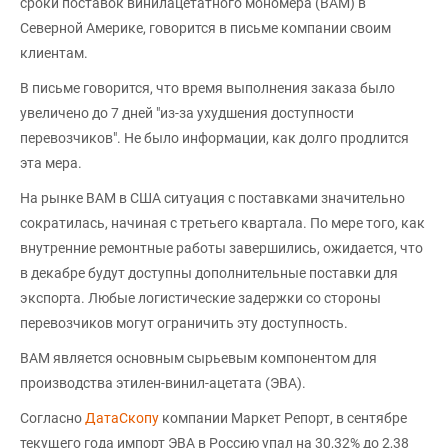
сроки поставок винилацетатного мономера (ВAM) в
Северной Америке, говорится в письме компании своим
клиентам.
В письме говорится, что время выполнения заказа было
увеличено до 7 дней "из-за ухудшения доступности
перевозчиков". Не было информации, как долго продлится
эта мера.
На рынке ВAM в США ситуация с поставками значительно
сократилась, начиная с третьего квартала. По мере того, как
внутренние ремонтные работы завершились, ожидается, что
в декабре будут доступны дополнительные поставки для
экспорта. Любые логистические задержки со стороны
перевозчиков могут ограничить эту доступность.
ВАМ является основным сырьевым компонентом для
производства этилен-винил-ацетата (ЭВА).
Согласно
ДатаСкопу
компании Маркет Репорт, в сентябре
текущего года импорт ЭВА в Россию упал на 30,32% до 2,38