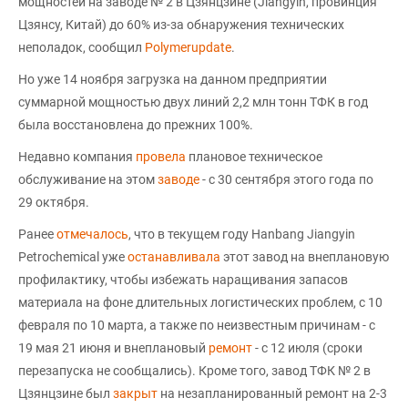
мощностей на заводе № 2 в Цзянцзине (Jiangyin, провинция
Цзянсу, Китай) до 60% из-за обнаружения технических
неполадок, сообщил
Polymerupdate
.
Но уже 14 ноября загрузка на данном предприятии
суммарной мощностью двух линий 2,2 млн тонн ТФК в год
была восстановлена до прежних 100%.
Недавно компания
провела
плановое техническое
обслуживание на этом
заводе
- с 30 сентября этого года по
29 октября.
Ранее
отмечалось
, что в текущем году Hanbang Jiangyin
Petrochemical уже
останавливала
этот завод на внеплановую
профилактику, чтобы избежать наращивания запасов
материала на фоне длительных логистических проблем, с 10
февраля по 10 марта, а также по неизвестным причинам - с
19 мая 21 июня и внеплановый
ремонт
- с 12 июля (сроки
перезапуска не сообщались). Кроме того, завод ТФК № 2 в
Цзянцзине был
закрыт
на незапланированный ремонт на 2-3