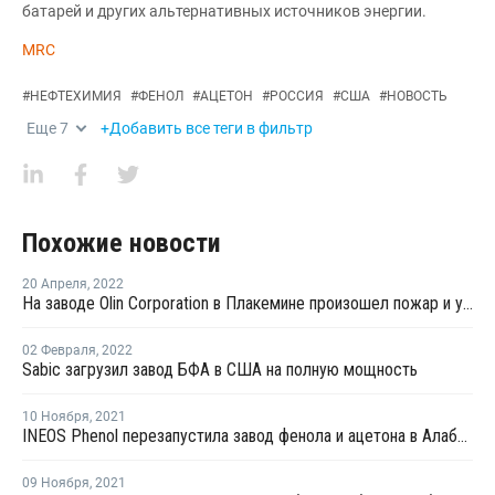
батарей и других альтернативных источников энергии.
MRC
#
НЕФТЕХИМИЯ
#
ФЕНОЛ
#
АЦЕТОН
#
РОССИЯ
#
США
#
НОВОСТЬ
Еще
7
+Добавить все теги в фильтр
Похожие новости
20 Апреля
,
2022
На заводе Olin Corporation в Плакемине произошел пожар и утечка хлора
02 Февраля
,
2022
Sabic загрузил завод БФА в США на полную мощность
10 Ноября
,
2021
INEOS Phenol перезапустила завод фенола и ацетона в Алабаме после планового ремонта
09 Ноября
,
2021