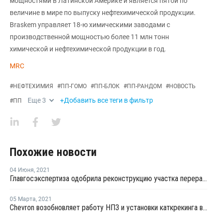
мощностями в Латинской Америке и является пятой по
величине в мире по выпуску нефтехимической продукции.
Braskem управляет 18-ю химическими заводами с
производственной мощностью более 11 млн тонн
химической и нефтехимической продукции в год.
MRC
#
НЕФТЕХИМИЯ
#
ПП-ГОМО
#
ПП-БЛОК
#
ПП-РАНДОМ
#
НОВОСТЬ
Еще
3
+Добавить все теги в фильтр
#
ПП
Похожие новости
04 Июня
,
2021
Главгосэкспертиза одобрила реконструкцию участка переработки углеводородного сырья для полимеров на ЗапСибНефтехиме
05 Марта
,
2021
Chevron возобновляет работу НПЗ и установки каткрекинга в Пасадене