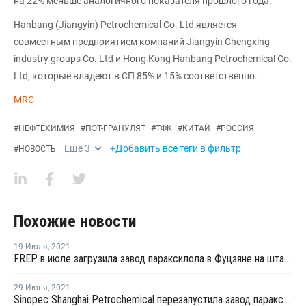
на 22% меньше аналогичного показателя прошлого года.
Hanbang (Jiangyin) Petrochemical Co. Ltd является
совместным предприятием компаний Jiangyin Chengxing
industry groups Co. Ltd и Hong Kong Hanbang Petrochemical Co.
Ltd, которые владеют в СП 85% и 15% соответственно.
MRC
#
НЕФТЕХИМИЯ
#
ПЭТ-ГРАНУЛЯТ
#
ТФК
#
КИТАЙ
#
РОССИЯ
Еще
3
+Добавить все теги в фильтр
#
НОВОСТЬ
Похожие новости
19 Июля
,
2021
FREP в июле загрузила завод параксилола в Фуцзяне на штатном уровне
29 Июня
,
2021
Sinopec Shanghai Petrochemical перезапустила завод параксилола № 1 после планового ремонта