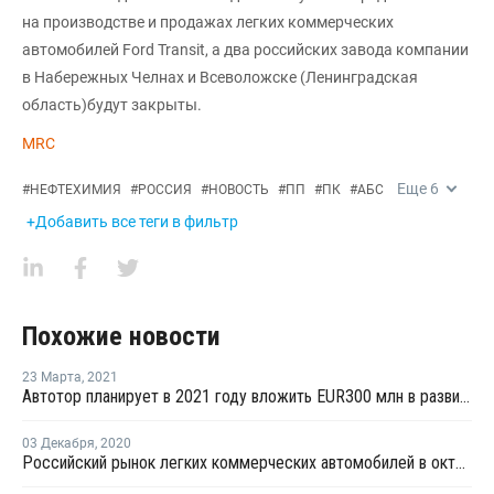
на производстве и продажах легких коммерческих
автомобилей Ford Transit, а два российских завода компании
в Набережных Челнах и Всеволожске (Ленинградская
область)будут закрыты.
MRC
Еще
6
#
НЕФТЕХИМИЯ
#
РОССИЯ
#
НОВОСТЬ
#
ПП
#
ПК
#
АБС
+Добавить все теги в фильтр
Похожие новости
23 Марта
,
2021
Автотор планирует в 2021 году вложить EUR300 млн в развитие производства
03 Декабря
,
2020
Российский рынок легких коммерческих автомобилей в октябре занял шестое место в Европе