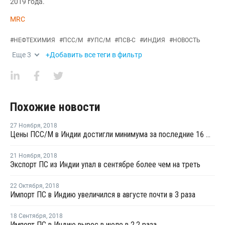
2019 года.
MRC
#
НЕФТЕХИМИЯ
#
ПСС/М
#
УПС/М
#
ПСВ-С
#
ИНДИЯ
#
НОВОСТЬ
Еще
3
+Добавить все теги в фильтр
Похожие новости
27 Ноября
,
2018
Цены ПСС/М в Индии достигли минимума за последние 16 месяцев на фоне снижающихся котировок стирола
21 Ноября
,
2018
Экспорт ПС из Индии упал в сентябре более чем на треть
22 Октября
,
2018
Импорт ПС в Индию увеличился в августе почти в 3 раза
18 Сентября
,
2018
Импорт ПС в Индию вырос в июле в 2,2 раза