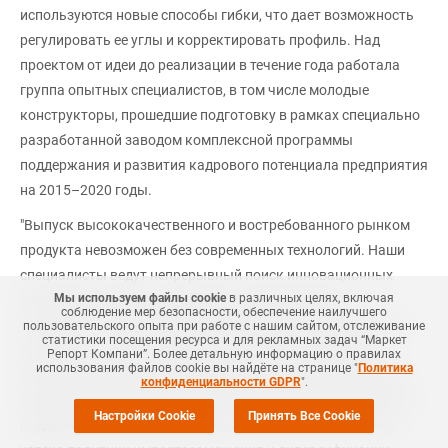
используются новые способы гибки, что дает возможность
регулировать ее углы и корректировать профиль. Над
проектом от идеи до реализации в течение года работала
группа опытных специалистов, в том числе молодые
конструкторы, прошедшие подготовку в рамках специально
разработанной заводом комплексной программы
поддержания и развития кадрового потенциала предприятия
на 2015–2020 годы.
"Выпуск высококачественного и востребованного рынком
продукта невозможен без современных технологий. Наши
специалисты ведут непрерывный поиск инновационных
Мы используем файлы cookie
в различных целях, включая
решений, реализуя программу последовательного
соблюдение мер безопасности, обеспечение наилучшего
технического перевооружения производства предприятия.
пользовательского опыта при работе с нашим сайтом, отслеживание
статистики посещения ресурса и для рекламных задач “Маркет
Разработка собственных автоматизированных линий —
Репорт Компани”. Более детальную информацию о правилах
использования файлов cookie вы найдёте на странице "
Политика
прямое подтверждение амбициозной стратегии компании,
конфиденциальности GDPR
".
направленной на выпуск высококонкурентной продукции и
Настройки Cookie
Принять Все Cookie
поддержку молодых инженерных кадров. В этом — залог