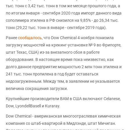
тыс. тонн с 3,42 тыс. тонн в том же месяце прошлого года, а
по итогам января - сентября 2020 года импорт данного вида
сополимера этилена в РФ снизился на 9,85% - до 26,34 тыс.
тонн (29,22 тыс. тонн в январе - сентябре 2019 года).
Ранее
сообщалось
, что Dow Chemical 4 ноября понизила
загрузку мощностей на крекинг-установке № 9 во Фрипорте,
штат Техас, США) из-за внезапного сбоя в работе
оборудования. В настоящее время пока неизвестно, как
долго данное предприятие мощностью 2 млн тонн этилена и
241 тыс. тонн пропилена в год будет оставаться
недозагруженным. Между тем, в заявлении не указывается
величина сокращения загрузки.
Крупнейшие производители ВAM в США включают Celanese,
Dow, LyondellBasell и Kuraray.
Dow Chemical - американская многоотраслевая химическая
компания со штаб-квартирой в Мидлэнде, штат Мичиган.