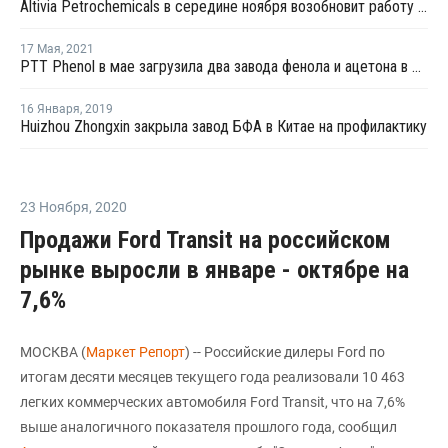
Altivia Petrochemicals в середине ноября возобновит работу линии фенола и ацетона в Огайо после планового ремонта
17 Мая
,
2021
PTT Phenol в мае загрузила два завода фенола и ацетона в Таиланде на полную мощность
16 Января
,
2019
Huizhou Zhongxin закрыла завод БФА в Китае на профилактику
23 Ноября
,
2020
Продажи Ford Transit на российском
рынке выросли в январе - октябре на
7,6%
МОСКВА (
Маркет Репорт
) -- Российские дилеры Ford по
итогам десяти месяцев текущего года реализовали 10 463
легких коммерческих автомобиля Ford Transit, что на 7,6%
выше аналогичного показателя прошлого года, сообщил