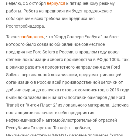
неделю, с 5 октября
вернулся
к пятидневному режиму
работы. Работа на предприятии будет продолжена с
соблюдением всех требований предписания
Роспотребнадзора.
Также
сообщалось
, что "Форд Соллерс Елабуга", на базе
которого было создано обновленное совместное
предприятие Ford Sollers в России, в прошлом году довел
степень локализации своего производства в РФ до 100%. Так,
в рамках развития приоритетного направления для Ford
Sollers - вертикальной локализации, предусматривающей
организацию в России всей производственной цепочки от
добычи сырья до выпуска готовых компонентов, в 2019 году
были локализованы и начаты поставки бамперов для Ford
Transit от "Хитон-Пласт 2" из локального материала. Цепочка
поставщиков включает в себя предприятия
нефтехимической и автомобилестроительной отраслей
Республики Татарстан: Татнефть - добыча,
Нижнекамскнефтехим (НКНХ) - базовые полимеры, "Хитон