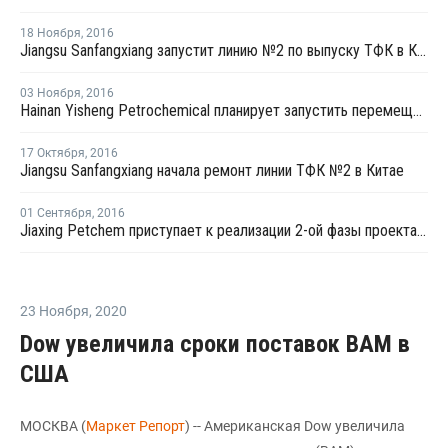
18 Ноября
,
2016
Jiangsu Sanfangxiang запустит линию №2 по выпуску ТФК в Китае на этой неделе
03 Ноября
,
2016
Hainan Yisheng Petrochemical планирует запустить перемещенный завод ПЭТ в марте 2017 года
17 Октября
,
2016
Jiangsu Sanfangxiang начала ремонт линии ТФК №2 в Китае
01 Сентября
,
2016
Jiaxing Petchem приступает к реализации 2-ой фазы проекта по наращиванию мощностей ТФК в Китае
23 Ноября
,
2020
Dow увеличила сроки поставок ВАМ в
США
МОСКВА (
Маркет Репорт
) -- Американская Dow увеличила