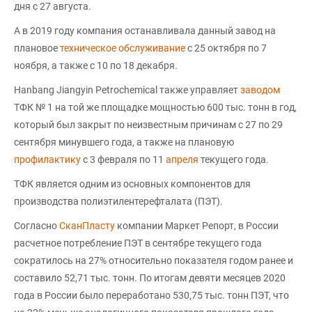
дня с 27 августа.
А в 2019 году компания останавливала данный завод на
плановое
техническое обслуживание
с 25 октября по 7
ноября, а также с 10 по 18 декабря.
Hanbang Jiangyin Petrochemical также управляет
заводом
ТФК № 1 на той же площадке мощностью 600 тыс. тонн в год,
который был закрыт по неизвестным причинам с 27 по 29
сентября минувшего года, а также на плановую
профилактику
с 3 февраля по 11
апреля
текущего года.
ТФК является одним из основных компонентов для
производства полиэтилентерефталата (ПЭТ).
Согласно
СканПласту
компании Маркет Репорт, в России
расчетное потребление ПЭТ в сентябре текущего года
сократилось на 27% относительно показателя годом ранее и
составило 52,71 тыс. тонн. По итогам девяти месяцев 2020
года в России было переработано 530,75 тыс. тонн ПЭТ, что