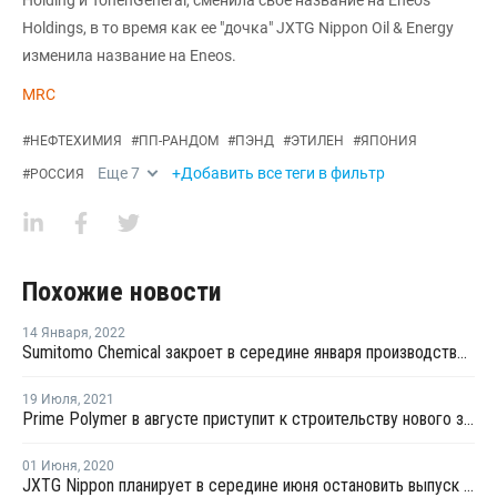
Holding и TonenGeneral, сменила свое название на Eneos
Holdings, в то время как ее "дочка" JXTG Nippon Oil & Energy
изменила название на Eneos.
MRC
#
НЕФТЕХИМИЯ
#
ПП-РАНДОМ
#
ПЭНД
#
ЭТИЛЕН
#
ЯПОНИЯ
Еще
7
+Добавить все теги в фильтр
#
РОССИЯ
Похожие новости
14 Января
,
2022
Sumitomo Chemical закроет в середине января производство окиси пропилена в Тибе
19 Июля
,
2021
Prime Polymer в августе приступит к строительству нового завода ПП в Тибе
01 Июня
,
2020
JXTG Nippon планирует в середине июня остановить выпуск пропилена в Сендай