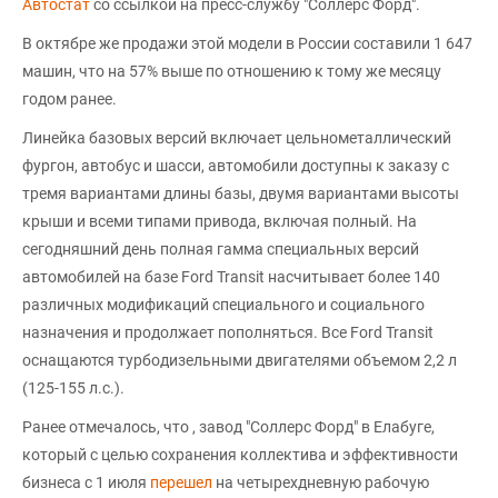
Автостат
со ссылкой на пресс-службу "Соллерс Форд".
В октябре же продажи этой модели в России составили 1 647
машин, что на 57% выше по отношению к тому же месяцу
годом ранее.
Линейка базовых версий включает цельнометаллический
фургон, автобус и шасси, автомобили доступны к заказу с
тремя вариантами длины базы, двумя вариантами высоты
крыши и всеми типами привода, включая полный. На
сегодняшний день полная гамма специальных версий
автомобилей на базе Ford Transit насчитывает более 140
различных модификаций специального и социального
назначения и продолжает пополняться. Все Ford Transit
оснащаются турбодизельными двигателями объемом 2,2 л
(125-155 л.с.).
Ранее отмечалось, что , завод "Соллерс Форд" в Елабуге,
который с целью сохранения коллектива и эффективности
бизнеса с 1 июля
перешел
на четырехдневную рабочую