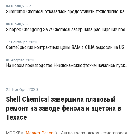
04 Июля
,
2022
Sumitomo Chemical отказались предоставить технологию Казаньоргсинтезу для производства сэвилена
08 Июня
,
2021
Sinopec Chongqing SVW Chemical завершила расширение производства сополимеров этилена винилацетата в Китае
17 Сентября
,
2020
Сентябрьские контрактные цены ВAM в США выросли на USD44 за тонну
05 Августа
,
2020
На новом производстве Нижнекамскнефтехим начались пуско-наладочные работы
23 Ноября
,
2020
Shell Chemical завершила плановый
ремонт на заводе фенола и ацетона в
Техасе
МОСКВА (
Маркет Репорт
) -- Англо-голландская нефтегазовая