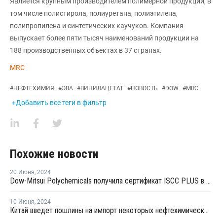
Является крупным производителем полимерной продукции, в
том числе полистирола, полиуретана, полиэтилена,
полипропилена и синтетических каучуков. Компания
выпускает более пяти тысяч наименований продукции на
188 производственных объектах в 37 странах.
MRC
#
НЕФТЕХИМИЯ
#
ЭВА
#
ВИНИЛАЦЕТАТ
#
НОВОСТЬ
#
DOW
#
MRC
+Добавить все теги в фильтр
Похожие новости
20 Июня
,
2024
Dow-Mitsui Polychemicals получила сертификат ISCC PLUS в Японии
10 Июня
,
2024
Китай введет пошлины на импорт некоторых нефтехимических продуктов из Тайваня