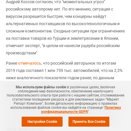
Андрей Коссов согласен, что "моментальных угроз"
российскому автопрому нет. По его мнению, ситуация с
вирусом разрешится быстрее, чем концерны найдут
альтернативных поставщиков по высокотехнологичным и
сложным компонентам. Сходные ситуации при ограничениях
на поставки товаров из Турции и землетрясении в Японии,
отмечает эксперт, "в целом не нанесли ущерба российским
производствам".
Ранее
отмечалось
, что российский авторынок по итогам
2019 года составил 1 млн 759 тыс. автомобилей, что на 2,3%
ниже аналогичного показателя годом ранее, по данным
Ассоциации европейского бизнеса (АЕБ). Продажи же
Мы используем файлы cookie
в различных целях, включая
соблюдение мер безопасности, обеспечение наилучшего
легковых автомобилей и легкого коммерческого транспорта
пользовательского опыта при работе с нашим сайтом, отслеживание
в России в декабре увеличились на 2,3% до 179 тыс. машин.
статистики посещения ресурса и для рекламных задач “Маркет
Репорт Компани”. Более детальную информацию о правилах
Как прогнозируют в АЕБ, в 2020 году продажи пассажирских
использования файлов cookie вы найдёте на странице "
Политика
конфиденциальности GDPR
".
и легких коммерческих автомобилей в России продолжат
падение, составив 1,72 млн единиц, то есть на 2,1% меньше,
Настройки Cookie
Принять Все Cookie
чем в прошлом году.