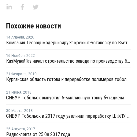
Похожие новости
14 Апреля
,
2026
Компания Technip модернизирует крекинг-установку во Вьетнаме
16 Ноября
,
2022
КазМунайГаз начал строительство завода по производству бутадиена и синтетического каучука
21 Февраля
,
2019
Курганская область готова к переработке полимеров тобольской площадки СИБУРа
21 Июня
,
2018
СИБУР Тобольск выпустил 5-миллионную тонну бутадиена
30 Марта
,
2018
СИБУР Тобольск в 2017 году увеличил переработку ШФЛУ на 9,8,%
25 Августа
,
2017
Радио-лента от 25.08.2017 года