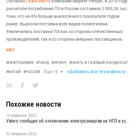
Согласно
СканПласту
компании Маркет Репорт, в 2019 году
расчетное потребление ПЭ в России составило 2 093,26 тыс.
тонн, что на 6% больше аналогичного показателя годом
ранее. Выросли поставки всех видов полиэтилена.
Увеличились поставки ПЭ как со стороны отечественных
производителей, так и со стороны внешних поставщиков.
MRC
#
НЕФТЕХИМИЯ
#
ПЭНД
#
ЛПЭНП
#
НЕФТЬ И ГАЗОВЫЙ КОНДЕНСАТ
Еще
10
+Добавить все теги в фильтр
#
КИТАЙ
#
РОССИЯ
Похожие новости
10 Февраля
,
2022
Valero сообщил об отключении электроэнергии на НПЗ и установках пропилена в Хьюстоне
02 Февраля
,
2022