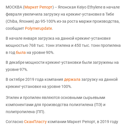
МОСКВА (
Маркет Репорт
) -- Японская Keiyo Ethylene в начале
февраля увеличила загрузку на крекинг-установке в Тибе
(Chiba, Япония) до 95-100% из-за роста маржи производства,
сообщает
Polymerupdate
.
В начале января загрузка на данной крекинг-установке
мощностью 768 тыс. тонн этилена и 450 тыс. тонн пропилена
в год
была
на уровне 90%.
В декабре мощности крекинг-установки были загружены на
уровне 97%.
В октябре 2019 года компания
держала
загрузку на данной
крекинг-установке на уровне 100%.
Этилен и пропилен являются основными сырьевыми
компонентами для производства полиэтилена (ПЭ) и
полипропилена (ПП).
Согласно
СканПласту
компании Маркет Репорт, в 2019 году