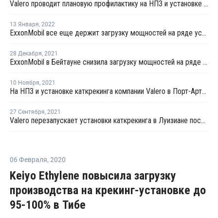
Valero проводит плановую профилактику на НПЗ и установке каткрекинга в Техасе
13 Января
,
2022
ExxonMobil все еще держит загрузку мощностей на ряде установок в Бейтауне на низком уровне после пожара
28 Декабря
,
2021
ExxonMobil в Бейтауне снизила загрузку мощностей на ряде установок в Бейтауне после пожара
10 Ноября
,
2021
На НПЗ и установке каткрекинга компании Valero в Порт-Артуре произошел технологический сбой
27 Сентября
,
2021
Valero перезапускает установки каткрекинга в Луизиане после урагана "Ида"
06 Февраля
,
2020
Keiyo Ethylene повысила загрузку
производства на крекинг-установке до
95-100% в Тибе