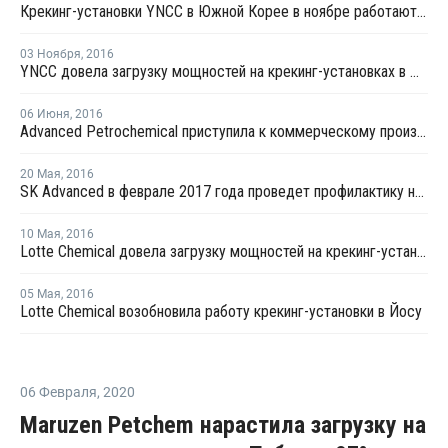
Крекинг-установки YNCC в Южной Корее в ноябре работают на полную мощность
03 Ноября
,
2016
YNCC довела загрузку мощностей на крекинг-установках в Южной Корее до 100%
06 Июня
,
2016
Advanced Petrochemical приступила к коммерческому производству на установке по дегидрированию пропана в Ю.Корее
20 Мая
,
2016
SK Advanced в феврале 2017 года проведет профилактику на установке по дегидрированию пропана в Южной Корее
10 Мая
,
2016
Lotte Chemical довела загрузку мощностей на крекинг-установке в Йосу до 100%
05 Мая
,
2016
Lotte Chemical возобновила работу крекинг-установки в Йосу
06 Февраля
,
2020
Maruzen Petchem нарастила загрузку на