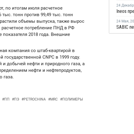
24 Декаб
т, по итогам июля расчетное
тыс. тонн против 99,49 тыс. тонн
растили объемы выпуска, также вырос
24 Мая
,
2
да расчетное потребление ПНД в РФ
ше показателя 2018 года. Внешние
яная компания со штаб-квартирой в
й государственной CNPC в 1999 году.
 и добычей нефти и природного газа, а
пределением нефти и нефтепродуктов,
 газа.
#
ПП
#
ПЭ
#
PETROCHINA
#
MRC
#
ПОЛИМЕРЫ