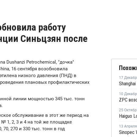
обновила работу
нции Синьцзян после
ina Dushanzi Petrochemical, "дочка"
Похож
China, 16 сентября возобновила
этилена низкого давления (ПНД) в
17 Декаб
е проведения плановых профилактических
10 Декаб
анной линии мощностью 345 тыс. тонн
а.
25 Октябр
ское обслуживание в этот же период на
 1, 2, 3 и 4 на той же площадке
13 Апреля
70, 270 и 330 тыс. тонн в год