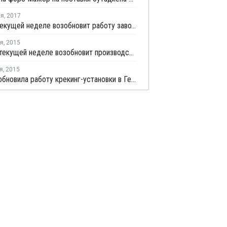
ля
,
2017
OMV на текущей неделе возобновит работу завода бутадиена в Германии
ря
,
2015
Sabic на текущей неделе возобновит производство бутадиена в Великобритании
я
,
2015
Dow возобновила работу крекинг-установки в Германии после профилактики