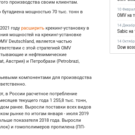
того производства своим клиентам.
10 Февра
 бутадиена мощностью 70 тыс. тонн в
14 Декаб
 2021 году
расширить
крекинг-установку в
ания мощностей на крекинг-установке
MV Deutschland, является частью
14 Октябр
ответствии с этой стратегией OMV
батывающие и нефтехимические
, Австрия) и Петробрази (Petrobrazi,
рьевыми компонентами для производства
тветственно.
т, в России расчетное потребление
есяцев текущего года 1 255,8 тыс. тонн,
одом ранее. Выросли поставки всех видов
ком рынке по итогам января - июля 2019
больше показателя 2018 года. Выросли
лок) и гомополимеров пропилена (ПП-