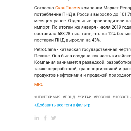
Согласно
СканПласту
компании Маркет Репор
потребление ПНД в России выросло до 101,76 
месяцем ранее. Отдельные производители на
импорт. По итогам же января - июля 2019 го
составило 683,28 тыс. тонн, что на 12% боль
поставки ПНД выросли на 43%.
PetroChina - китайская государственная нефт
Пекине. Она была создана как часть китайско
Компания занимается разведкой, разработкой
также переработкой, транспортировкой и рас
продуктов нефтехимии и продажей природного
MRC
#
НЕФТЕХИМИЯ
#
ПЭНД
#
КИТАЙ
#
РОССИЯ
#
НОВОСТЬ
+Добавить все теги в фильтр