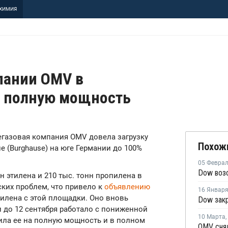
ХИМИЯ
пании OMV в
на полную мощность
тегазовая компания OMV довела загрузку
Похож
е (Burghause) на юге Германии до 100%
05 Февра
 этилена и 210 тыс. тонн пропилена в
еских проблем, что привело к
объявлению
16 Январ
илена с этой площадки. Оно вновь
 и до 12 сентября работало с пониженной
10 Марта
,
зила ее на полную мощность и в полном