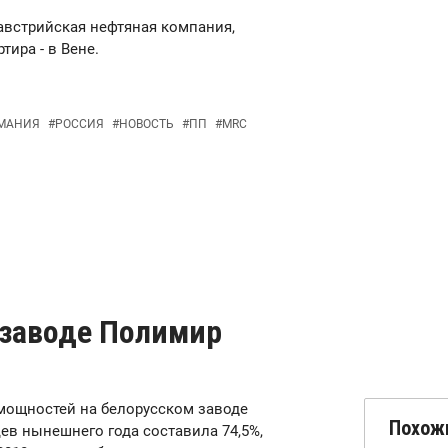
- австрийская нефтяная компания,
ира - в Вене.
МАНИЯ
#
РОССИЯ
#
НОВОСТЬ
#
ПП
#
MRC
 заводе Полимир
а мощностей на белорусском заводе
Похож
ев нынешнего года составила 74,5%,