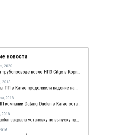
ие новости
ля
,
2020
Пожар на трубопроводе возле НПЗ Citgo в Корпус-Кристи потушен
я
,
2018
Фьючерсы ПП в Китае продолжили падение на фоне вялой покупательской активности
ря
,
2018
Заводы ПП компании Datang Duolun в Китае остаются закрытыми
,
2018
Datang Duolun закрыла установку по выпуску пропилена в Китае на плановый ремонт
2016