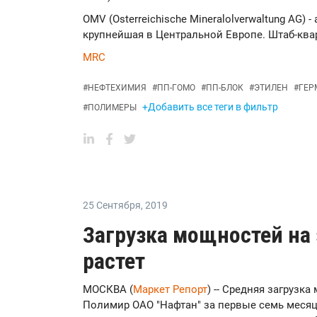
OMV (Osterreichische Mineralolverwaltung AG) 
крупнейшая в Центральной Европе. Штаб-кварт
MRC
#
НЕФТЕХИМИЯ
#
ПП-ГОМО
#
ПП-БЛОК
#
ЭТИЛЕН
#
ГЕР
+Добавить все теги в фильтр
#
ПОЛИМЕРЫ
25 Сентября
,
2019
Загрузка мощностей на
растет
МОСКВА (
Маркет Репорт
) -- Средняя загрузк
Полимир ОАО "Нафтан" за первые семь месяц