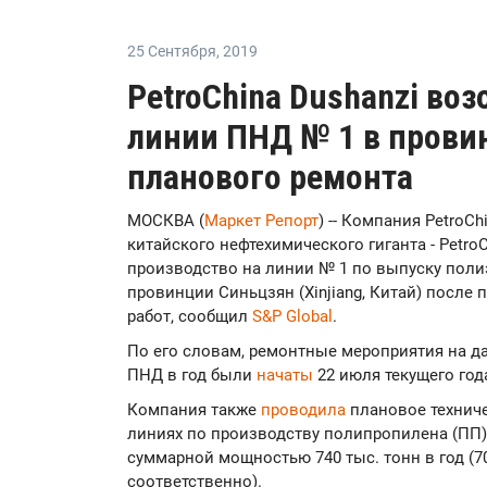
25 Сентября
,
2019
PetroChina Dushanzi воз
линии ПНД № 1 в прови
планового ремонта
МОСКВА (
Маркет Репорт
) -- Компания PetroCh
китайского нефтехимического гиганта - Petro
производство на линии № 1 по выпуску поли
провинции Синьцзян (Xinjiang, Китай) посл
работ, сообщил
S&P Global
.
По его словам, ремонтные мероприятия на д
ПНД в год были
начаты
22 июля текущего год
Компания также
проводила
плановое техниче
линиях по производству полипропилена (ПП) №
суммарной мощностью 740 тыс. тонн в год (70, 
соответственно).