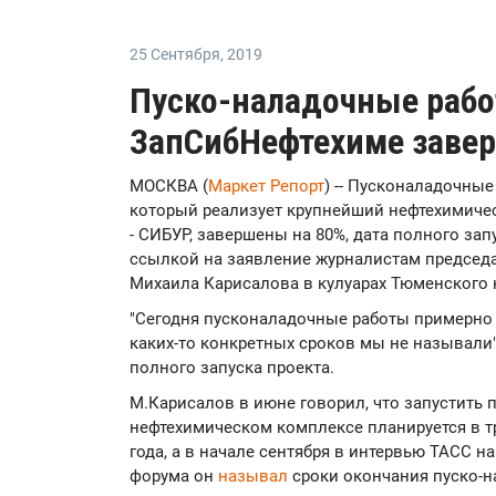
25 Сентября
,
2019
Пуско-наладочные рабо
ЗапСибНефтехиме заве
МОСКВА (
Маркет Репорт
) -- Пусконаладочны
который реализует крупнейший нефтехимиче
- СИБУР, завершены на 80%, дата полного за
ссылкой на заявление журналистам председа
Михаила Карисалова в кулуарах Тюменского 
"Сегодня пусконаладочные работы примерно н
каких-то конкретных сроков мы не называли", 
полного запуска проекта.
М.Карисалов в июне говорил, что запустить 
нефтехимическом комплексе планируется в тр
года, а в начале сентября в интервью ТАСС 
форума он
называл
сроки окончания пуско-на