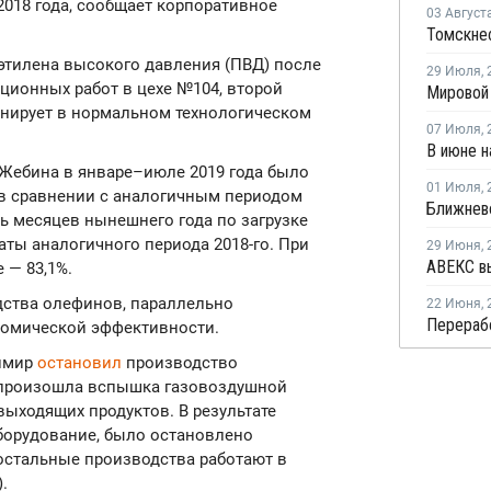
2018 года, сообщает корпоративное
03 Август
иэтилена высокого давления (ПВД) после
29 Июля
,
ционных работ в цехе №104, второй
онирует в нормальном технологическом
07 Июля
,
Жебина в январе–июле 2019 года было
01 Июля
,
 в сравнении с аналогичным периодом
мь месяцев нынешнего года по загрузке
аты аналогичного периода 2018-го. При
29 Июня
,
 — 83,1%.
дства олефинов, параллельно
22 Июня
,
омической эффективности.
лимир
остановил
производство
4 произошла вспышка газовоздушной
ыходящих продуктов. В результате
борудование, было остановлено
остальные производства работают в
.