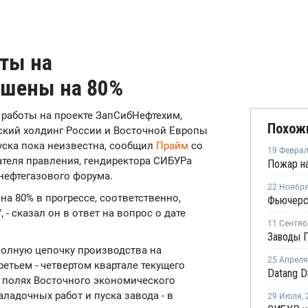
ты на
ршены на 80%
е работы на проекте ЗапСибНефтехим,
Похож
ский холдинг России и Восточной Европы
пуска пока неизвестна, сообщил
Прайм
со
19 Февра
теля правления, гендиректора СИБУРа
нефтегазового форума.
22 Ноябр
а 80% в прогрессе, соответственно,
- сказал он в ответ на вопрос о дате
11 Сентяб
полную цепочку производства на
25 Апреля
етьем - четвертом квартале текущего
на полях Восточного экономического
ладочных работ и пуска завода - в
29 Июля
,