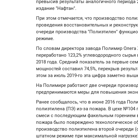
превысив результаты аналогичного периода 
издание "Нафтан".
При этом отмечается, что производство пол
проведения восстановительных и реконструк
очереди производства "Полиэтилен" функци
режиме.
По словам директора завода Полимир Олега 
переработано 123,2% углеводородного сырья
2018 года. Средний показатель за первые се
мощностей составил 74,5%, перекрыв результ
этом за июль 2019-го эта цифра заметно выше
На Полимире работают две очереди произво
предпринимаются меры для повышения экон
Ранее сообщалось, что в июне 2016 года По
полиэтилена (ПЭ) из-за пожара. В цехе №10
смеси с последующим факельным горением в
пожара было повреждено технологическое о
производство полиэтилена второй очереди (
штатном режиме при максимальной нагрузке)