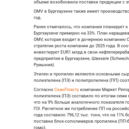
объеме возобновила поставки продукции с э
OMV в Бургхаузене также имеет производство
год.
Ранее отмечалось, что компания планирует к
Бургхаузене примерно на 33%. План наращив
OMV, которая входит в дочернюю компанию O
стратегии роста компании до 2025 года. В со
инвестирует EUR1 млрд в свои нефтеперера
предприятия в Бургхаузене, Швехате (Schwechat
Румыния).
Этилен и пропилен являются основными сы
полиэтилена (ПЭ) и полипропилена (ПП) соо
Согласно
СканПласту
компании Маркет Репор
полиэтилена (ПЭ) составило по итогам семи м
что на 9% больше аналогичного показателя г
ПЭ. Расчетное же потребление ПП на российс
года составило 796,12 тыс. тонн, что на 11% 
поставки блок-сополимеров пропилена (ПП-б
гомо).