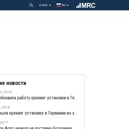
О НАС
RU
ие новости
ля
,
2018
Dow возобновила работу крекинг-установки в Германии после незапланированной остановки
я
,
2018
Dow закрыла крекинг-установку в Германии из-за технологического сбоя
2017
OMV сняла форс-мажор на поставки бутадиена с завода в Германии