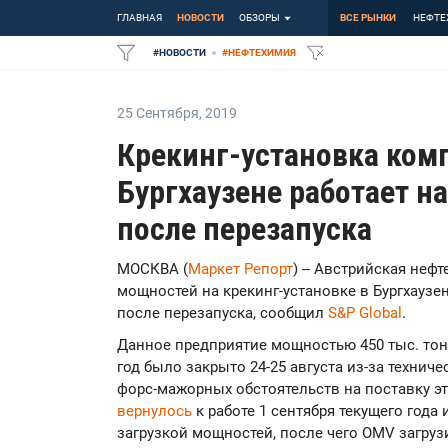
ГЛАВНАЯ
НОВОСТИ
ОБЗОРЫ
ВСЕ РЫНКИ
НЕФТЕ
#
НОВОСТИ
#
НЕФТЕХИМИЯ
25 Сентября
,
2019
Крекинг-установка ком
Бургхаузене работает 
после перезапуска
МОСКВА (
Маркет Репорт
) -- Австрийская неф
мощностей на крекинг-установке в Бургхаузен
после перезапуска, сообщил
S&P Global
.
Данное предприятие мощностью 450 тыс. тонн
год было закрыто 24-25 августа из-за технич
форс-мажорных обстоятельств на поставку эт
вернулось
к работе 1 сентября текущего года
загрузкой мощностей, после чего OMV загру