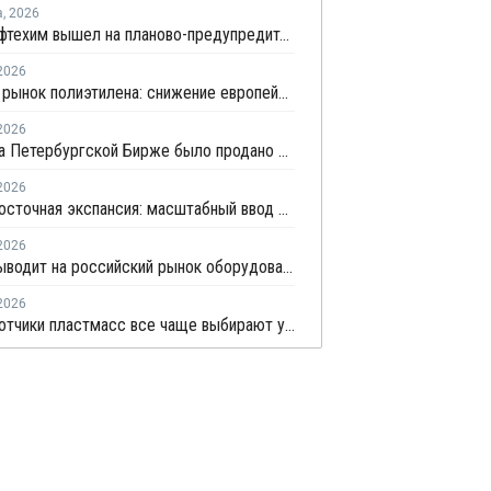
а
,
2026
Томскнефтехим вышел на планово-предупредительный ремонт
2026
Мировой рынок полиэтилена: снижение европейских котировок и перестройка ценового диапазона в Китае
2026
В июне на Петербургской Бирже было продано 1620 тонн ПВД и 1106 тонн ПП
2026
Ближневосточная экспансия: масштабный ввод мощностей полиолефинов усилит профицит на мировом рынке
2026
АВЕКС выводит на российский рынок оборудование для рециклинга Avian Machinery
2026
Переработчики пластмасс все чаще выбирают управляемую вторичную гранулу