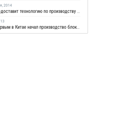
ря
,
2014
Ineos предоставит технологию по производству ПП для нового проекта в Китае
013
SABIC первым в Китае начал производство блок-сополимера полипропилена для потребительских товаров