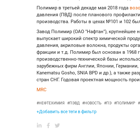
Полимир в третьей декаде мая 2018 года
воз
давления (ПВД) после планового профилакти
производства. Работы в цехах №101 и 102 был
Завод Полимир (ОАО "Нафтан"), крупнейшее 
выпускает широкий спектр химической проду
давления, акриловые волокна, продукты орга
фракции и т.д. Полимир был основан в 1968 г
производственно-технической базы использ
зарубежных фирм Англии, Японии, Германии, Ит
Kanematsu Gosho, SNIA BPD и др.), а также р
стран СНГ. Годовая проектная мощность прои
MRC
#
НЕФТЕХИМИЯ
#
ПЭВД
#
НОВОСТЬ
#
ПЭ
#
ПОЛИМИР
#
+Добавить все теги в фильтр