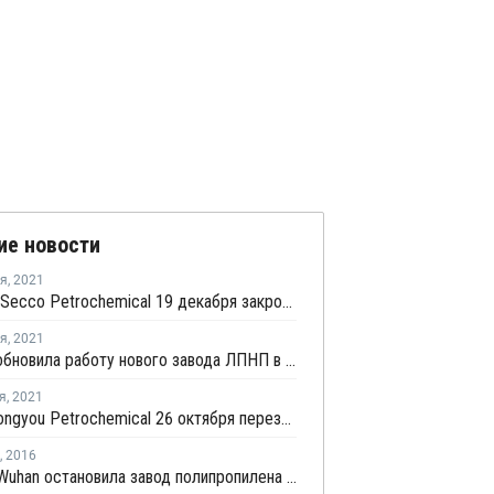
ие новости
ря
,
2021
Shanghai Secco Petrochemical 19 декабря закроет линию ЛПНП в Шанхае на плановый ремонт
ря
,
2021
ZPC возобновила работу нового завода ЛПНП в Китае после профилактики
я
,
2021
Haiguo Longyou Petrochemical 26 октября перезапустит завод ЛПНП в Китае после внепланового ремонта
,
2016
Sinopec Wuhan остановила завод полипропилена в Китае на профилактику