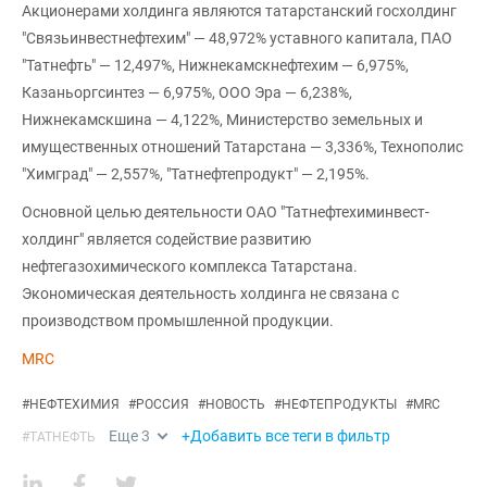
Акционерами холдинга являются татарстанский госхолдинг
"Связьинвестнефтехим" — 48,972% уставного капитала, ПАО
"Татнефть" — 12,497%, Нижнекамскнефтехим — 6,975%,
Казаньоргсинтез — 6,975%, ООО Эра — 6,238%,
Нижнекамскшина — 4,122%, Министерство земельных и
имущественных отношений Татарстана — 3,336%, Технополис
"Химград" — 2,557%, "Татнефтепродукт" — 2,195%.
Основной целью деятельности ОАО "Татнефтехиминвест-
холдинг" является содействие развитию
нефтегазохимического комплекса Татарстана.
Экономическая деятельность холдинга не связана с
производством промышленной продукции.
MRC
#
НЕФТЕХИМИЯ
#
РОССИЯ
#
НОВОСТЬ
#
НЕФТЕПРОДУКТЫ
#
MRC
Еще
3
+Добавить все теги в фильтр
#
ТАТНЕФТЬ