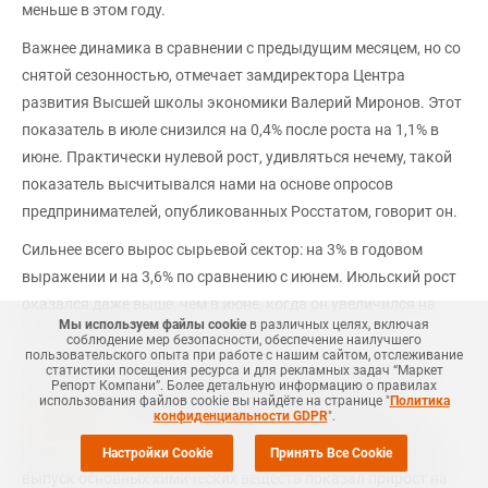
меньше в этом году.
Важнее динамика в сравнении с предыдущим месяцем, но со
снятой сезонностью, отмечает замдиректора Центра
развития Высшей школы экономики Валерий Миронов. Этот
показатель в июле снизился на 0,4% после роста на 1,1% в
июне. Практически нулевой рост, удивляться нечему, такой
показатель высчитывался нами на основе опросов
предпринимателей, опубликованных Росстатом, говорит он.
Сильнее всего вырос сырьевой сектор: на 3% в годовом
выражении и на 3,6% по сравнению с июнем. Июльский рост
оказался даже выше, чем в июне, когда он увеличился на
Мы используем файлы cookie
в различных целях, включая
2,3% (за январь - июль рост на 3,9%).
соблюдение мер безопасности, обеспечение наилучшего
пользовательского опыта при работе с нашим сайтом, отслеживание
Как сообщала компания Маркет Репорт, в июле текущего
статистики посещения ресурса и для рекламных задач “Маркет
Репорт Компани”. Более детальную информацию о правилах
года индекс производства химических веществ в РФ
использования файлов cookie вы найдёте на странице "
Политика
конфиденциальности GDPR
".
сократился
на 2,5% в сравнении с показателем месяцем
ранее. Тем не менее, за семь месяцев нарастающим итогом
Настройки Cookie
Принять Все Cookie
выпуск основных химических веществ показал прирост на