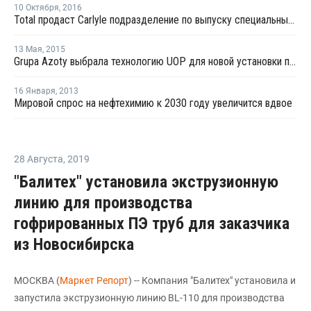
10 Октября
,
2016
Total продаcт Carlyle подразделение по выпуску специальных химических веществ Atotech
13 Мая
,
2015
Grupa Azoty выбрала технологию UOP для новой установки по выпуску пропилена в Польше
16 Января
,
2013
Мировой спрос на нефтехимию к 2030 году увеличится вдвое
28 Августа
,
2019
"Балитех" установила экструзионную
линию для производства
гофрированных ПЭ труб для заказчика
из Новосибирска
МОСКВА (
Маркет Репорт
) -- Компания "Балитех" установила и
запустила экструзионную линию BL-110 для производства