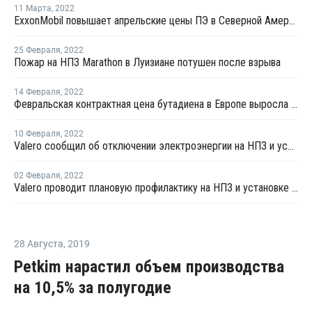
11 Марта
,
2022
ExxonMobil повышает апрельские цены ПЭ в Северной Америке
25 Февраля
,
2022
Пожар на НПЗ Marathon в Луизиане потушен после взрыва
14 Февраля
,
2022
Февральская контрактная цена бутадиена в Европе выросла на EUR50 за тонну
10 Февраля
,
2022
Valero сообщил об отключении электроэнергии на НПЗ и установках пропилена в Хьюстоне
02 Февраля
,
2022
Valero проводит плановую профилактику на НПЗ и установке каткрекинга в Техасе
28 Августа
,
2019
Petkim нарастил объем производства
на 10,5% за полугодие