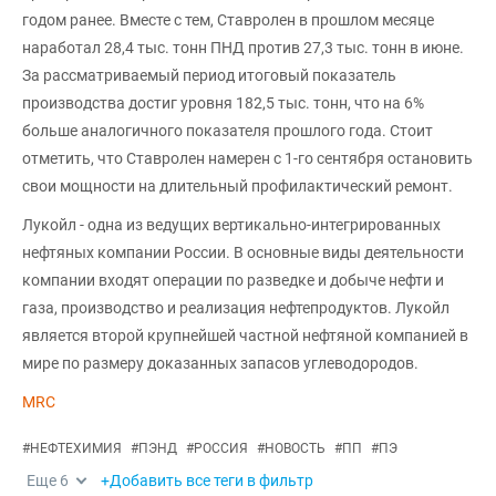
годом ранее. Вместе с тем, Ставролен в прошлом месяце
наработал 28,4 тыс. тонн ПНД против 27,3 тыс. тонн в июне.
За рассматриваемый период итоговый показатель
производства достиг уровня 182,5 тыс. тонн, что на 6%
больше аналогичного показателя прошлого года. Стоит
отметить, что Ставролен намерен с 1-го сентября остановить
свои мощности на длительный профилактический ремонт.
Лукойл - одна из ведущих вертикально-интегрированных
нефтяных компании России. В основные виды деятельности
компании входят операции по разведке и добыче нефти и
газа, производство и реализация нефтепродуктов. Лукойл
является второй крупнейшей частной нефтяной компанией в
мире по размеру доказанных запасов углеводородов.
MRC
#
НЕФТЕХИМИЯ
#
ПЭНД
#
РОССИЯ
#
НОВОСТЬ
#
ПП
#
ПЭ
Еще
6
+Добавить все теги в фильтр