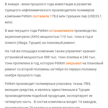
В январе - июне прошлого года инвестиции в развитие
турецкого нефтехимического производителя полимеров
компании Petkim
составили
178,6 млн турецких лир (USD33,1
млн).
В мае текущего года Petkim
останавливала
производство
акрилонитрила (АКН) мощностью 110 тыс. тонн в год в
Алиаге (Aliaga, Турция) на плановый ремонт.
На той же площадке компания также управляет крекинг-
установкой мощностью 588 тыс. тонн этилена и 240 тыс.
тонн пропилена в год, которую Petkim
закрывал
на плановый
ремонт со второй половины октября по первую половину
ноября прошлого года.
Petkim производит полимерные упаковки, ткани, ПВХ,
моющие средства, и являясь единственным в Турции
производителем подобной продукции, экспортирует ее
четвертую часть . В состав комплекса входят 14 заводов,
производящих 20 различных видов продукции.