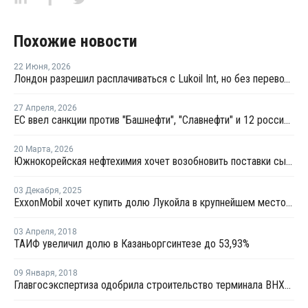
Похожие новости
22 Июня
,
2026
Лондон разрешил расплачиваться с Lukoil Int, но без перевода средств Лукойлу
27 Апреля
,
2026
ЕС ввел санкции против "Башнефти", "Славнефти" и 12 российских НПЗ
20 Марта
,
2026
Южнокорейская нефтехимия хочет возобновить поставки сырья из России
03 Декабря
,
2025
ExxonMobil хочет купить долю Лукойла в крупнейшем месторождении Ирака
03 Апреля
,
2018
ТАИФ увеличил долю в Казаньоргсинтезе до 53,93%
09 Января
,
2018
Главгосэкспертиза одобрила строительство терминала ВНХК в Приморском крае