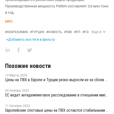
Производственная мощность Petkim составляет 3,6 млн тонн
в год.
MRC
Еще
4
#
НЕФТЕХИМИЯ
#
ТУРЦИЯ
#
НОВОСТЬ
#
ПВХ
#
ПП
#
ПЭ
+Добавить все теги в фильтр
Похожие новости
13 Марта
,
2026
Цены на ПВХ в Европе и Турции резко выросли из-за сбоев в цепочке поставок и увеличения производственных затрат
30 Ноября
,
2023
ЕС ведет антидемпинговое расследование в отношении импорта ПВХ из США и Египта
11 Октября
,
2023
Европейские спотовые цены на ПВХ остаются стабильными на фоне слабого спроса в Турции