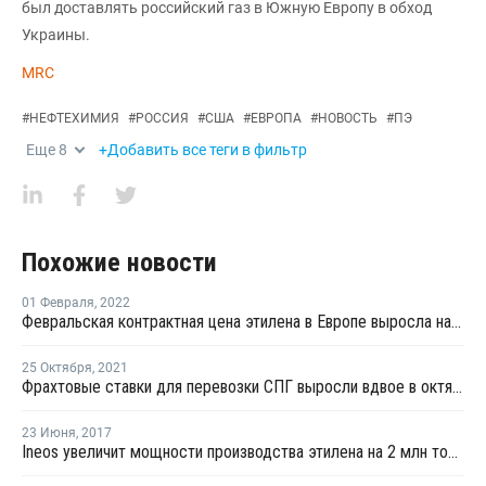
был доставлять российский газ в Южную Европу в обход
Украины.
MRC
#
НЕФТЕХИМИЯ
#
РОССИЯ
#
США
#
ЕВРОПА
#
НОВОСТЬ
#
ПЭ
Еще
8
+Добавить все теги в фильтр
Похожие новости
01 Февраля
,
2022
Февральская контрактная цена этилена в Европе выросла на EUR67,5 за тонну
25 Октября
,
2021
Фрахтовые ставки для перевозки СПГ выросли вдвое в октябре
23 Июня
,
2017
Ineos увеличит мощности производства этилена на 2 млн тонн в год