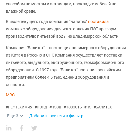
способом по мостам и эстакадам, прокладке кабелей во
влажной среде.
В июле текущего года компания "Балитех"
поставила
комплекс оборудования для изготовления ПЭТ-преформ
производителю питьевой воды из Владимирской области.
Компания "Балитех" – поставщик полимерного оборудования
из Китая в Россию и СНГ. Компания осуществляет поставки
литьевого, выдувного, экструзионного, термоформовочного
оборудования. С 1997 года "Балитех" поставил российским
предприятиям более 4,5 тыс. единиц оборудования и
оснастки.
MRC
#
НЕФТЕХИМИЯ
#
ПЭНД
#
ПЭВД
#
НОВОСТЬ
#
ПЭ
#
БАЛИТЕХ
Еще
3
+Добавить все теги в фильтр