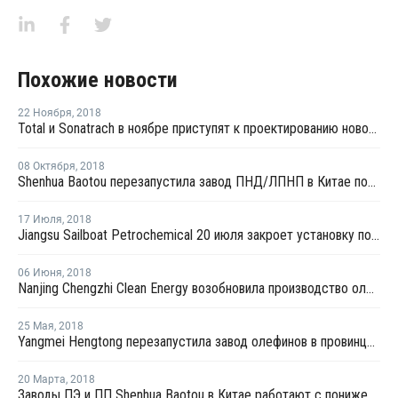
Похожие новости
22 Ноября
,
2018
Total и Sonatrach в ноябре приступят к проектированию новой установки дегидрирования пропана в Алжире
08 Октября
,
2018
Shenhua Baotou перезапустила завод ПНД/ЛПНП в Китае после планового ремонта
17 Июля
,
2018
Jiangsu Sailboat Petrochemical 20 июля закроет установку по выпуску олефинов в Цзянсу на плановый ремонт
06 Июня
,
2018
Nanjing Chengzhi Clean Energy возобновила производство олефинов в Нанкине после планового ремонта
25 Мая
,
2018
Yangmei Hengtong перезапустила завод олефинов в провинции Шаньдун
20 Марта
,
2018
Заводы ПЭ и ПП Shenhua Baotou в Китае работают с пониженной загрузкой из-за нехватки сырья