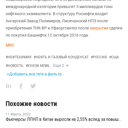
международной категории превысят 5 миллиардов тонн
нефтяного эквивалента. В структуру Роснефти входит
Ангарский Завод Полимеров, Лисичанский НПЗ после
приобретения ТНК-ВР и Уфаоргсинтез после
закрытия
сделки
по покупке Башнефти 12 октября 2016 года.
MRC
#
НЕФТЕХИМИЯ
#
НЕФТЬ И ГАЗОВЫЙ КОНДЕНСАТ
#
РОССИЯ
#
США
Еще
2
#
НОВОСТЬ
#
EXXON MOBIL
+Добавить все теги в фильтр
Похожие новости
11 Марта
,
2022
Фьючерсы ЛПНП в Китае выросли на 2,55% вслед за повышением котировок сырой нефти