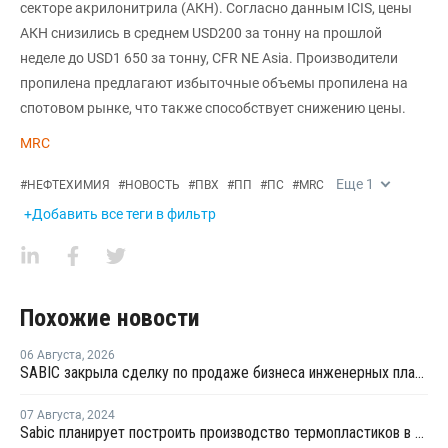
секторе акрилонитрила (АКН). Согласно данным ICIS, цены
АКН снизились в среднем USD200 за тонну на прошлой
неделе до USD1 650 за тонну, CFR NE Asia. Производители
пропилена предлагают избыточные объемы пропилена на
спотовом рынке, что также способствует снижению цены.
MRC
Еще
1
#
НЕФТЕХИМИЯ
#
НОВОСТЬ
#
ПВХ
#
ПП
#
ПС
#
MRC
+Добавить все теги в фильтр
Похожие новости
06 Августа
,
2026
SABIC закрыла сделку по продаже бизнеса инженерных пластиков компании Mutares за USD450 млн
07 Августа
,
2024
Sabic планирует построить производство термопластиков в Китае