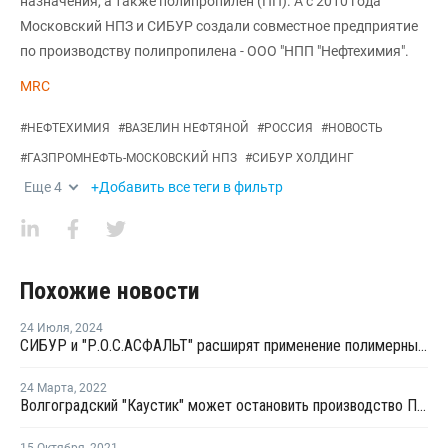
назначения, а также полипропилен (ПП). А с 2010 года
Московский НПЗ и СИБУР создали совместное предприятие
по производству полипропилена - ООО "НПП "Нефтехимия".
MRC
#
НЕФТЕХИМИЯ
#
ВАЗЕЛИН НЕФТЯНОЙ
#
РОССИЯ
#
НОВОСТЬ
#
ГАЗПРОМНЕФТЬ-МОСКОВСКИЙ НПЗ
#
СИБУР ХОЛДИНГ
Еще
4
+Добавить все теги в фильтр
Похожие новости
24 Июля
,
2024
СИБУР и "Р.О.С.АСФАЛЬТ" расширят применение полимерных материалов в дорожном строительстве
24 Марта
,
2022
Волгоградский "Каустик" может остановить производство ПВХ из-за нехватки добавок