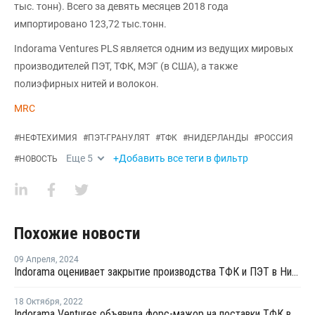
тыс. тонн). Всего за девять месяцев 2018 года
импортировано 123,72 тыс.тонн.
Indorama Ventures PLS является одним из ведущих мировых
производителей ПЭТ, ТФК, МЭГ (в США), а также
полиэфирных нитей и волокон.
MRC
#
НЕФТЕХИМИЯ
#
ПЭТ-ГРАНУЛЯТ
#
ТФК
#
НИДЕРЛАНДЫ
#
РОССИЯ
Еще
5
+Добавить все теги в фильтр
#
НОВОСТЬ
Похожие новости
09 Апреля
,
2024
Indorama оценивает закрытие производства ТФК и ПЭТ в Нидерландах
18 Октября
,
2022
Indorama Ventures объявила форс-мажор на поставки ТФК в Роттердаме