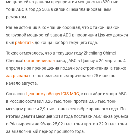
мощностей на данном предприятии мощностью 820 тыс.
тонн АБС в год до 50% в связи с незапланированным
ремонтом.
Ранее источник в компании сообщал, что с такой низкой
загрузкой мощностей завод АБС в провинции Цзянсу должен
был
работать
до конца ноября текущего года.
Также отмечалось, что в текущем году Zheniiang Chimei
Chemical
останавливала
завод АБС в Цзянсу с 26 марта по 4
апреля из-за прекращения подачи электропитания, а также
закрывала
его по неизвестным причинам с 25 июля по
начало августа.
Согласно
Ценовому обзору ICIS-MRC
, в сентябре импорт АБС
в Россию составил 3,26 тыс. тонн против 2,65 тыс. тонн
месяцем ранее и 2,9 тыс. тонн в сентябре прошлого года. По
итогам девяти месяцев 2018 года поставки АБС из-за рубежа
в РФ выросли на 9% до 25,02 тыс. тонн против 22,9 тыс. тонн
за аналогичный период прошлого года.