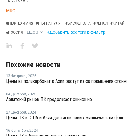
тыс. тонн).
MRC
#
НЕФТЕХИМИЯ
#
ПК-ГРАНУЛЯТ
#
БИСФЕНОЛ А
#
ФЕНОЛ
#
КИТАЙ
Еще
3
+Добавить все теги в фильтр
#
РОССИЯ
Похожие новости
13 Февраля
,
2026
Цены на поликарбонат в Азии растут из-за повышения стоимости сырья и временного дефицита предложения
04 Декабря
,
2025
Азиатский рынок ПК продолжает снижение
27 Декабря
,
2024
Цены ПК в США и Азии достигли новых минимумов на фоне слабого спроса и высоких запасов
16 Сентября
,
2024
Цены ПК в Азии продолжают снижаться