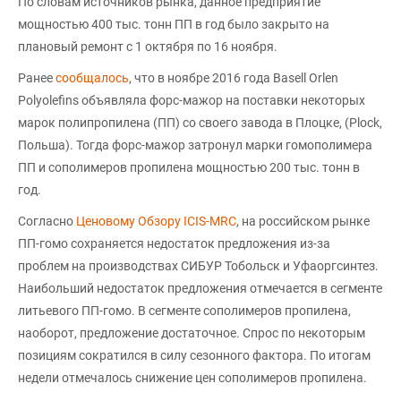
По словам источников рынка, данное предприятие
мощностью 400 тыс. тонн ПП в год было закрыто на
плановый ремонт с 1 октября по 16 ноября.
Ранее
сообщалось
, что в ноябре 2016 года Basell Orlen
Polyolefins объявляла форс-мажор на поставки некоторых
марок полипропилена (ПП) со своего завода в Плоцке, (Plock,
Польша). Тогда форс-мажор затронул марки гомополимера
ПП и сополимеров пропилена мощностью 200 тыс. тонн в
год.
Согласно
Ценовому Обзору ICIS-MRC
, на российском рынке
ПП-гомо сохраняется недостаток предложения из-за
проблем на производствах СИБУР Тобольск и Уфаоргсинтез.
Наибольший недостаток предложения отмечается в сегменте
литьевого ПП-гомо. В сегменте сополимеров пропилена,
наоборот, предложение достаточное. Спрос по некоторым
позициям сократился в силу сезонного фактора. По итогам
недели отмечалось снижение цен сополимеров пропилена.