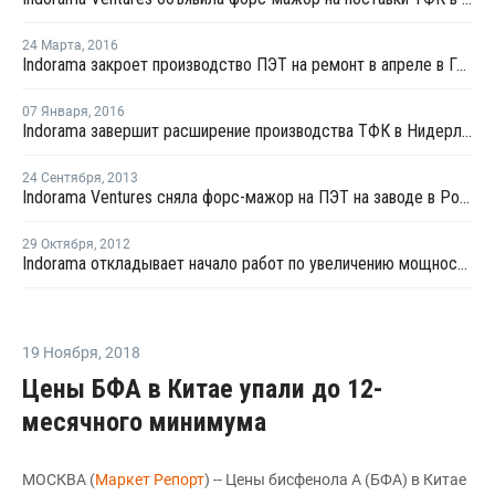
24 Марта
,
2016
Indorama закроет производство ПЭТ на ремонт в апреле в Голландии
07 Января
,
2016
Indorama завершит расширение производства ТФК в Нидерландах во втором квартале 2016 года
24 Сентября
,
2013
Indorama Ventures сняла форс-мажор на ПЭТ на заводе в Роттердаме
29 Октября
,
2012
Indorama откладывает начало работ по увеличению мощностей завода по производству ПЭТ в Роттердаме
19 Ноября
,
2018
Цены БФА в Китае упали до 12-
месячного минимума
МОСКВА (
Маркет Репорт
) -- Цены бисфенола A (БФА) в Китае