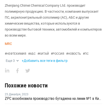
Zhenjiang Chimei Chemical Company Ltd. производит
полимерную продукцию. В частности, компания выпускает
ПС, акрилонитрильный сополимер (АС), АБС и другие
химические вещества, которые используются в
производстве бытовой техники, автомобилей и компьютеров
во всем мире.
MRC
#
НЕФТЕХИМИЯ
#
АБС
#
КИТАЙ
#
РОССИЯ
#
НОВОСТЬ
#
ПС
Еще
3
+Добавить все теги в фильтр
Похожие новости
25 Декабря
,
2023
ZPC возобновила производство бутадиена на линии №1 в Китае