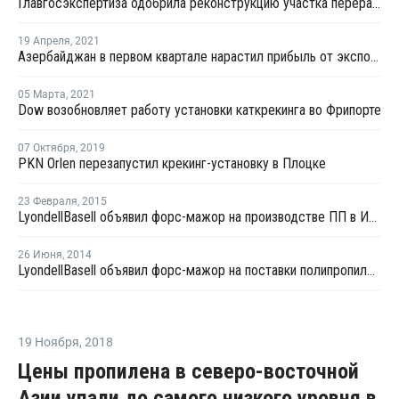
Главгосэкспертиза одобрила реконструкцию участка переработки углеводородного сырья для полимеров на ЗапСибНефтехиме
19 Апреля
,
2021
Азербайджан в первом квартале нарастил прибыль от экспорта ПП более чем на четверть
05 Марта
,
2021
Dow возобновляет работу установки каткрекинга во Фрипорте
07 Октября
,
2019
PKN Orlen перезапустил крекинг-установку в Плоцке
23 Февраля
,
2015
LyondellBasell объявил форс-мажор на производстве ПП в Италии
26 Июня
,
2014
LyondellBasell объявил форс-мажор на поставки полипропилена из Польши
19 Ноября
,
2018
Цены пропилена в северо-восточной
Азии упали до самого низкого уровня в