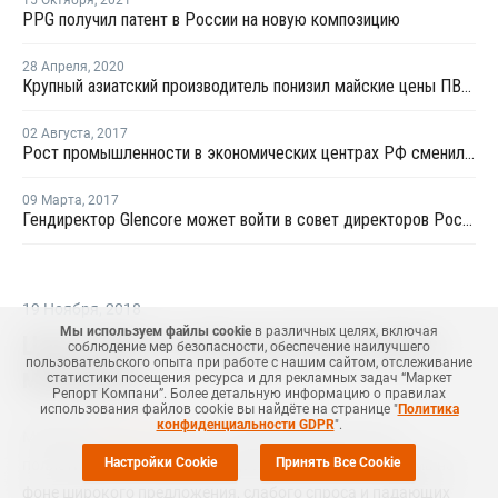
15 Октября
,
2021
PPG получил патент в России на новую композицию
28 Апреля
,
2020
Крупный азиатский производитель понизил майские цены ПВХ для Китая на USD160 за тонну
02 Августа
,
2017
Рост промышленности в экономических центрах РФ сменился спадом из-за остановки МНПЗ
09 Марта
,
2017
Гендиректор Glencore может войти в совет директоров Роснефти
19 Ноября
,
2018
Мы используем файлы cookie
в различных целях, включая
Цены ПСВ-С в Азии достигли нового
соблюдение мер безопасности, обеспечение наилучшего
пользовательского опыта при работе с нашим сайтом, отслеживание
минимума
статистики посещения ресурса и для рекламных задач “Маркет
Репорт Компани”. Более детальную информацию о правилах
использования файлов cookie вы найдёте на странице "
Политика
конфиденциальности GDPR
".
МОСКВА (
Маркет Репорт
) -- Цены вспенивающегося
Настройки Cookie
Принять Все Cookie
полистирола (ПСВ-С) в Азии достигли нового минимума на
фоне широкого предложения, слабого спроса и падающих