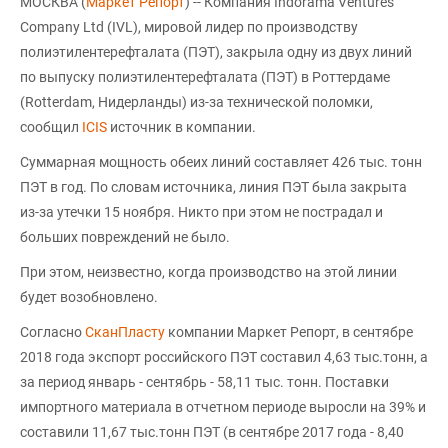
МОСКВА (
Маркет Репорт
) -- Компания Indorama Ventures
Company Ltd (IVL), мировой лидер по производству
полиэтилентерефталата (ПЭТ), закрыла одну из двух линий
по выпуску полиэтилентерефталата (ПЭТ) в Роттердаме
(Rotterdam, Нидерланды) из-за технической поломки,
сообщил
ICIS
источник в компании.
Суммарная мощность обеих линий составляет 426 тыс. тонн
ПЭТ в год. По словам источника, линия ПЭТ была закрыта
из-за утечки 15 ноября. Никто при этом не пострадал и
больших повреждений не было.
При этом, неизвестно, когда производство на этой линии
будет возобновлено.
Согласно
СканПласту
компании Маркет Репорт, в сентябре
2018 года экспорт российского ПЭТ составил 4,63 тыс.тонн, а
за период январь - сентябрь - 58,11 тыс. тонн. Поставки
импортного материала в отчетном периоде выросли на 39% и
составили 11,67 тыс.тонн ПЭТ (в сентябре 2017 года - 8,40