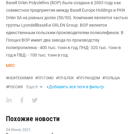
Basell Orlen Polyolefins (BOP) была создана в 2003 году как
совместное предприятие между Basell Europe Holdings и PKN
Orlen SA на равных долях (50/50). Компания является частью
группы LyondellBasell и ORLEN Group. BOP является
единственным польским производителем полиолефинов. В
Плоцке ВОР имеет два завода по производству
полипропилена - 400 тыс. тонн в год, ПНД- 320 тыс. тонн в
год и ПВД- - 100 тыс. тонн в год.
MRC
#
НЕФТЕХИМИЯ
#
ПП-ГОМО
#
ПП-БЛОК
#
ПП-РАНДОМ
#
ПОЛЬША
Еще
6
+Добавить все теги в фильтр
#
РОССИЯ
Похожие новости
04 Июня
,
2021