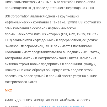
Нижнекамскнефтехим лишь с 16-го сентября возобновил
производство ПНД после длительного перехода на ЛПНП.
USI Corporration является одной из крупнейших
нефтехимических компаний в Тайване. Группа USI состоит из
семи компаний в основной нефтехимической
промышленности, пять из которых (USI, APC, TVCM, CGPC и
TTC) занимаются нефтедобычей и переработкой, ее "дочка"
Swanson - переработкой, CGTD занимается поставками.
Компания имеет представительства в Соединенных Штатах,
Австралии, Англии и материковой части Китая. Компания
активно строит новые предприятия в провинции Гуандун,
Цзянсу и Пекине, образуя обширную сеть продаж, чтобы
обеспечить более прямой и полный спектр услуг на рынке
материкового Китая.
MRC
#
МИН. УДОБРЕНИЯ
#
ПЭНД
#
ЛПЭНП
#
ТАЙВАНЬ
#
РОССИЯ