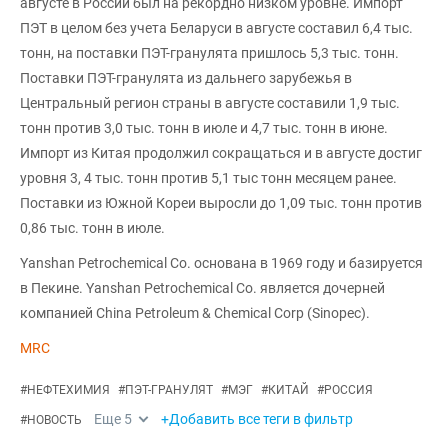
августе в России был на рекордно низком уровне. Импорт
ПЭТ в целом без учета Беларуси в августе составил 6,4 тыс.
тонн, на поставки ПЭТ-гранулята пришлось 5,3 тыс. тонн.
Поставки ПЭТ-гранулята из дальнего зарубежья в
Центральный регион страны в августе составили 1,9 тыс.
тонн против 3,0 тыс. тонн в июле и 4,7 тыс. тонн в июне.
Импорт из Китая продолжил сокращаться и в августе достиг
уровня 3, 4 тыс. тонн против 5,1 тыс тонн месяцем ранее.
Поставки из Южной Кореи выросли до 1,09 тыс. тонн против
0,86 тыс. тонн в июле.
Yanshan Petrochemical Co. основана в 1969 году и базируется
в Пекине. Yanshan Petrochemical Co. является дочерней
компанией China Petroleum & Chemical Corp (Sinopec).
MRC
#
НЕФТЕХИМИЯ
#
ПЭТ-ГРАНУЛЯТ
#
МЭГ
#
КИТАЙ
#
РОССИЯ
Еще
5
+Добавить все теги в фильтр
#
НОВОСТЬ