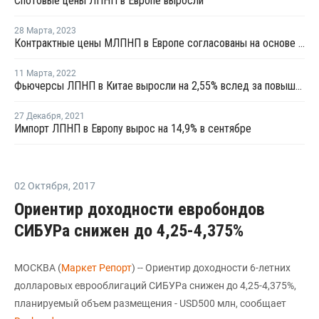
Спотовые цены ЛПНП в Европе выросли
28 Марта
,
2023
Контрактные цены МЛПНП в Европе согласованы на основе сочетания пролонгаций и повышений
11 Марта
,
2022
Фьючерсы ЛПНП в Китае выросли на 2,55% вслед за повышением котировок сырой нефти
27 Декабря
,
2021
Импорт ЛПНП в Европу вырос на 14,9% в сентябре
02 Октября
,
2017
Ориентир доходности евробондов
СИБУРа снижен до 4,25-4,375%
МОСКВА (
Маркет Репорт
) -- Ориентир доходности 6-летних
долларовых еврооблигаций СИБУРа снижен до 4,25-4,375%,
планируемый объем размещения - USD500 млн, сообщает