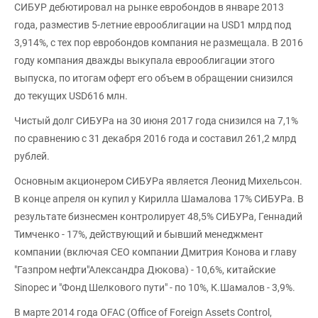
СИБУР дебютировал на рынке евробондов в январе 2013
года, разместив 5-летние еврооблигации на USD1 млрд под
3,914%, с тех пор евробондов компания не размещала. В 2016
году компания дважды выкупала еврооблигации этого
выпуска, по итогам оферт его объем в обращении снизился
до текущих USD616 млн.
Чистый долг СИБУРа на 30 июня 2017 года снизился на 7,1%
по сравнению с 31 декабря 2016 года и составил 261,2 млрд
рублей.
Основным акционером СИБУРа является Леонид Михельсон.
В конце апреля он купил у Кирилла Шамалова 17% СИБУРа. В
результате бизнесмен контролирует 48,5% СИБУРа, Геннадий
Тимченко - 17%, действующий и бывший менеджмент
компании (включая СЕО компании Дмитрия Конова и главу
"Газпром нефти"Александра Дюкова) - 10,6%, китайские
Sinopec и "Фонд Шелкового пути" - по 10%, К.Шамалов - 3,9%.
В марте 2014 года OFAC (Office of Foreign Assets Control,