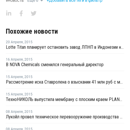
Еще
6
+Добавить все теги в фильтр
#
НОВОСТЬ
Похожие новости
20 Апреля
,
2015
Lotte Titan планирует остановить завод ЛПНП в Индонезии на профилактику
16 Апреля
,
2015
В NOVA Chemicals сменился генеральный директор
15 Апреля
,
2015
Рассмотрение иска Ставролена о взыскании 41 млн руб с московского "Тавком-Снаба" отложено на 14 мая
15 Апреля
,
2015
ТехноНИКОЛЬ выпустила мембрану с плоским краем PLANTER
08 Апреля
,
2015
Лукойл провел техническое перевооружение производства этилена на Ставролене
08 Апреля
,
2015