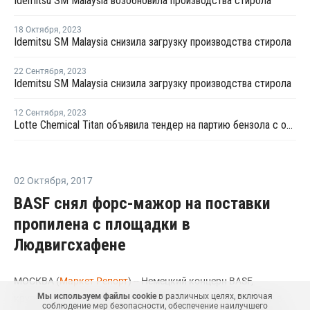
Idemitsu SM Malaysia возобновила производства стирола
18 Октября
,
2023
Idemitsu SM Malaysia снизила загрузку производства стирола
22 Сентября
,
2023
Idemitsu SM Malaysia снизила загрузку производства стирола
12 Сентября
,
2023
Lotte Chemical Titan объявила тендер на партию бензола с отгрузкой в октябре
02 Октября
,
2017
BASF снял форс-мажор на поставки
пропилена с площадки в
Людвигсхафене
МОСКВА (
Маркет Репорт
) -- Немецкий концерн BASF,
Мы используем файлы cookie
в различных целях, включая
крупнейший производитель нефтехимической продукции в
соблюдение мер безопасности, обеспечение наилучшего