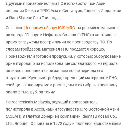
Другими производителями ПС в юго-восточной Азии
являются Denka и TPSC Asia в Сингапуре, Trinseo в Индонезии
и Siam Styrene Co в Таиланде.
Согласно
Ценовому обзору ICIS-MRC
, на российском рынке
на заводе "Газпром Нефтехим Салават" (ГНС) в настоящее
время загружены все три линии по производству ПС. По
словам трейдеров, материал ГНС продается хорошо.
Производители готовой продукции, у которых оборудование
ориентировано на использование салаватского материала,
активно пополняют свои запасы после периода его
отсутствия. Крупный трейдер, торгующий материалом ГНС,
сообщил о планируемом росте цены в октябре на величину
около 2 тыс. руб. за тонну.
Petrochemicals Malaysia, ведущий производитель
полистирола в Ассоциации государств Юго-Восточной Азии
(АСЕАН), является дочерней компанией Idemitsu Kosan Co.,
Ltd., Япония. Основана в 1972 году и является единственным