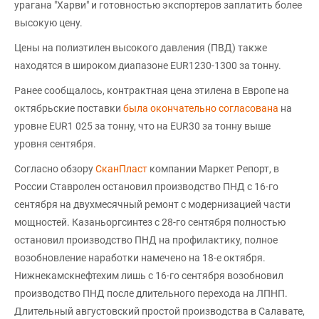
урагана "Харви" и готовностью экспортеров заплатить более
высокую цену.
Цены на полиэтилен высокого давления (ПВД) также
находятся в широком диапазоне EUR1230-1300 за тонну.
Ранее сообщалось, контрактная цена этилена в Европе на
октябрьские поставки
была окончательно согласована
на
уровне EUR1 025 за тонну, что на EUR30 за тонну выше
уровня сентября.
Согласно обзору
СканПласт
компании Маркет Репорт, в
России Ставролен остановил производство ПНД с 16-го
сентября на двухмесячный ремонт с модернизацией части
мощностей. Казаньоргсинтез с 28-го сентября полностью
остановил производство ПНД на профилактику, полное
возобновление наработки намечено на 18-е октября.
Нижнекамскнефтехим лишь с 16-го сентября возобновил
производство ПНД после длительного перехода на ЛПНП.
Длительный августовский простой производства в Салавате,