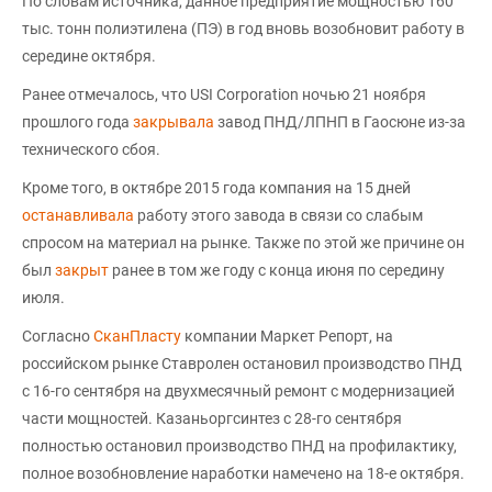
По словам источника, данное предприятие мощностью 160
тыс. тонн полиэтилена (ПЭ) в год вновь возобновит работу в
середине октября.
Ранее отмечалось, что USI Corporation ночью 21 ноября
прошлого года
закрывала
завод ПНД/ЛПНП в Гаосюне из-за
технического сбоя.
Кроме того, в октябре 2015 года компания на 15 дней
останавливала
работу этого завода в связи со слабым
спросом на материал на рынке. Также по этой же причине он
был
закрыт
ранее в том же году с конца июня по середину
июля.
Согласно
СканПласту
компании Маркет Репорт, на
российском рынке Ставролен остановил производство ПНД
с 16-го сентября на двухмесячный ремонт с модернизацией
части мощностей. Казаньоргсинтез с 28-го сентября
полностью остановил производство ПНД на профилактику,
полное возобновление наработки намечено на 18-е октября.