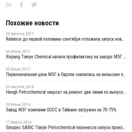
Похожие новости
29 Августа
,
2017
Reliance до первой половины сентября отложила запуск нового завода МЭГ в Джамнагаре
06 Июня
,
2017
Xinjiang Tianye Chemical начала профилактику на заводе МЭГ в Китае
02 Июня
,
2017
Первоначальная цена МЭГ в Европе снизилась на июньские поставки на EUR10 за тонну
23 Августа
,
2016
Hengli Petrochemical закроет на ремонт две линии по выпуску ТФК в сентябре-октябре
29 Июня
,
2016
Завод МЭГ компании OUCC в Тайване загружен на 70-75%
17 Марта
,
2016
Sinopec SABIC Tianjin Petrochemical перенесла запуск производства МЭГ на 20 марта