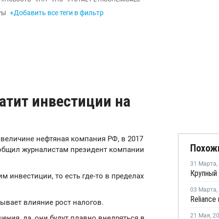
+Добавить все теги в фильтр
РЫ
ратит инвестиции на
по величине нефтяная компания РФ, в 2017
Похож
сообщил журналистам президент компании
31 Марта
,
м инвестиции, то есть где-то в пределах
03 Марта
,
Reliance
ывает влияние рост налогов.
21 Мая
,
2
шения, да, они будут плавно внедряться в