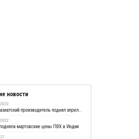
ие новости
2022
Крупный азиатский производитель поднял апрельские цены ПВХ для Китая на USD80 за тонну
2022
 подняла мартовские цены ПВХ в Индии
021