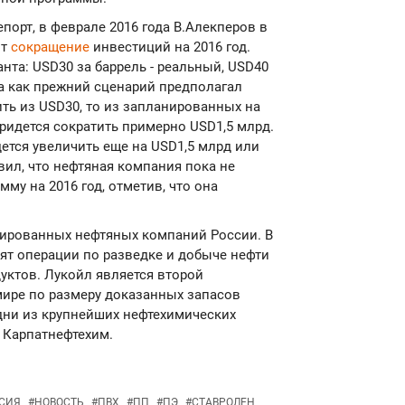
порт, в феврале 2016 года В.Алекперов в
ит
сокращение
инвестиций на 2016 год.
анта: USD30 за баррель - реальный, USD40
да как прежний сценарий предполагал
ить из USD30, то из запланированных на
придется сократить примерно USD1,5 млрд.
дется увеличить еще на USD1,5 млрд или
вил, что нефтяная компания пока не
му на 2016 год, отметив, что она
грированных нефтяных компаний России. В
т операции по разведке и добыче нефти
дуктов. Лукойл является второй
ире по размеру доказанных запасов
одни из крупнейших нефтехимических
 Карпатнефтехим.
СИЯ
#
НОВОСТЬ
#
ПВХ
#
ПП
#
ПЭ
#
СТАВРОЛЕН