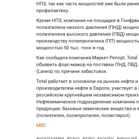
НПЗ, так как часть мощностей уже были ран
профилактику.
Кроме НПЗ, компания на площадке в Гонфрв
полиэтилена низкого давления (ПНД) мощнос
полиэтилена высокого давления (ПВД) мощно
производству полипропилена (ПП) мощностью
мощностью 50 тыс. тонн в год.
Как сообщала компания Маркет Репорт, Total
объявить форс-мажор на поставки ПНД, ПВД 
(Lavera) по причине забастовок.
Total работает в основном на рынках нефти и
производителем нефти в Европе, участвует в 
российском крупнейшем независимом произ
Нефтехимическое подразделение компании п
продукции: базовые химические вещества и
(полиэтилен, полипропилен, полистирол).
MRC
#
НЕФТЕХИМИЯ
#
ПЭНД
#
ПЭВД
#
ЭТИЛЕН
#
ФРАНЦИЯ