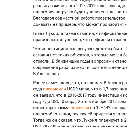
реальную жизнь, это 2017-2019 годы, еще иде
налоговая нагрузка будет увеличена, да, не 
Благодаря совместной работе правительства
доказать на примере, что может произойти", -
Глава Лукойла также отметил, что фискальная
правительство уверено, что нефтяная отрасль
"Но инвестиционные ресурсы должны быть. Пр
сегодня нет таких объектов, которые могли 
отрасли. В ближайшие годы вопросами стано
сокращение рабочих мест и, соответственно, 
В.Алекперов.
Ранее отмечалось, что, по словам В.Алекпер
года
превысили
USD9 млрд, что в 1,7 раза ни
он заявил, что в 2016-2017 году инвестиции 
году - до USD10 млрд. Хотя в ноябре 2015 года
инвестпрограмма
снизится
на 12–14% по сра
налогообложения, так как ей придется заплат
Тогда же он сказал, что Лукойл планирует в 2
USD600-800 млн для реализации инвестицио