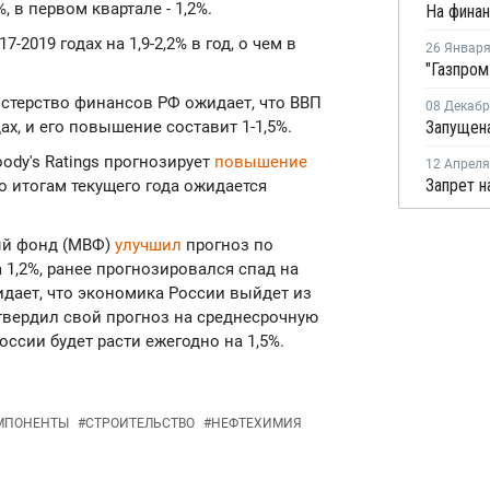
%, в первом квартале - 1,2%.
-2019 годах на 1,9-2,2% в год, о чем в
26 Январ
стерство финансов РФ ожидает, что ВВП
08 Декаб
дах, и его повышение составит 1-1,5%.
Запущена
dy's Ratings прогнозирует
повышение
12 Апреля
по итогам текущего года ожидается
ый фонд (МВФ)
улучшил
прогноз по
 1,2%, ранее прогнозировался спад на
жидает, что экономика России выйдет из
твердил свой прогноз на среднесрочную
ссии будет расти ежегодно на 1,5%.
МПОНЕНТЫ
#
СТРОИТЕЛЬСТВО
#
НЕФТЕХИМИЯ