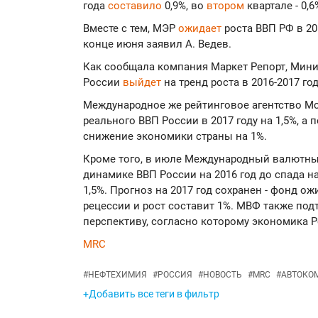
года
составило
0,9%, во
втором
квартале - 0,6
Вместе с тем, МЭР
ожидает
роста ВВП РФ в 2017
конце июня заявил А. Ведев.
Как сообщала компания Маркет Репорт, Мини
России
выйдет
на тренд роста в 2016-2017 го
Международное же рейтинговое агентство Moo
реального ВВП России в 2017 году на 1,5%, а 
снижение экономики страны на 1%.
Кроме того, в июле Международный валютн
динамике ВВП России на 2016 год до спада на
1,5%. Прогноз на 2017 год сохранен - фонд о
рецессии и рост составит 1%. МВФ также под
перспективу, согласно которому экономика Ро
MRC
#
НЕФТЕХИМИЯ
#
РОССИЯ
#
НОВОСТЬ
#
MRC
#
АВТОКО
+Добавить все теги в фильтр