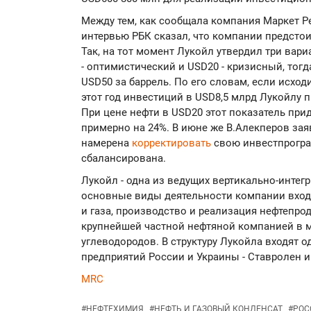
Между тем, как сообщала компания Маркет Ре
интервью РБК сказал, что компании предсто
Так, на тот момент Лукойл утвердил три вари
- оптимистический и USD20 - кризисный, тог
USD50 за баррель. По его словам, если исход
этот год инвестиций в USD8,5 млрд Лукойлу 
При цене нефти в USD20 этот показатель при
примерно на 24%. В июне же В.Алекперов зая
намерена
корректировать
свою инвестпрограм
сбалансирована.
Лукойл - одна из ведущих вертикально-инте
основные виды деятельности компании входя
и газа, производство и реализация нефтепро
крупнейшей частной нефтяной компанией в м
углеводородов. В структуру Лукойла входят 
предприятий России и Украины - Ставролен и
MRC
#
НЕФТЕХИМИЯ
#
НЕФТЬ И ГАЗОВЫЙ КОНДЕНСАТ
#
РОС