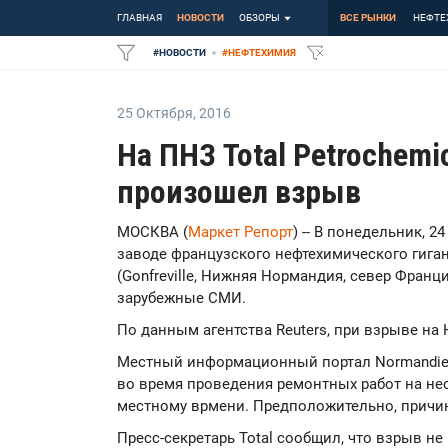
ГЛАВНАЯ
НОВОСТИ
ОБЗОРЫ
ВСЕ РЫНКИ
НЕФТЕ
#
НОВОСТИ
#
НЕФТЕХИМИЯ
25 Октября
,
2016
На ПНЗ Total Petrochemi
произошел взрыв
МОСКВА (
Маркет Репорт
) -- В понедельник, 
заводе французского нефтехимического гигант
(Gonfreville, Нижняя Нормандия, север Фран
зарубежные СМИ.
По данным агентства Reuters, при взрыве на 
Местный информационный портал Normandie 
во время проведения ремонтных работ на не
местному врмени. Предположительно, причино
Пресс-секретарь Total сообщил, что взрыв не