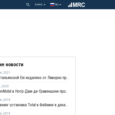
О НАС
RU
ие новости
ря
,
2021
На НПЗ итальянской Eni недалеко от Ливорно произошел пожар
я
,
2020
НПЗ ExxonMobil в Нотр-Дам-де-Гравеншоне продолжает работать в штатном режиме, несмотря на забастовку
ря
,
2019
НПЗ и крекинг-установка Total в Фейзине в декабре работает в штатном режиме
ря
,
2019