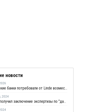
ие новости
2026
Европейские банки потребовали от Linde возместить 1 миллиард евро из-за тяжбы с Русхимальянсом
я
,
2024
Газпром получил заключение экспертизы по "дальневосточному" маршруту до КНР
2024