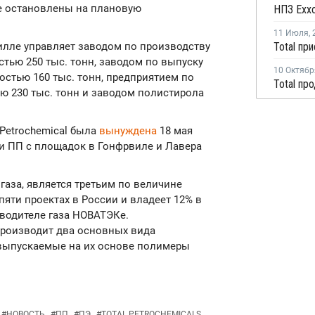
ее остановлены на плановую
11 Июля
,
илле управляет заводом по производству
тью 250 тыс. тонн, заводом по выпуску
10 Октябр
стью 160 тыс. тонн, предприятием по
 230 тыс. тонн и заводом полистирола
 Petrochemical была
вынуждена
18 мая
и ПП с площадок в Гонфрвиле и Лавера
 газа, является третьим по величине
пяти проектах в России и владеет 12% в
водителе газа НОВАТЭКе.
роизводит два основных вида
 выпускаемые на их основе полимеры
#
НОВОСТЬ
#
ПП
#
ПЭ
#
TOTAL PETROCHEMICALS