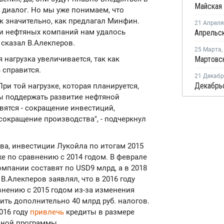
т диалог. Но мы уже понимаем, что
так значительно, как предлагал Минфин.
21 Апреля
 и нефтяных компаний нам удалось
 сказал В.Алекперов.
25 Марта
,
 нагрузка увеличивается, так как
 справится.
21 Декаб
и той нагрузке, которая планируется,
бы поддержать развитие нефтяной
вятся - сокращение инвестиций,
сокращение производства", - подчеркнул
ова, инвестиции Лукойла по итогам 2015
же по сравнению с 2014 годом. В феврале
компании составят по USD9 млрд, а в 2018
 В.Алекперов заявлял, что в 2016 году
внению с 2015 годом из-за изменения
ить дополнительно 40 млрд руб. налогов.
016 году
привлечь
кредиты в размере
нной программы.