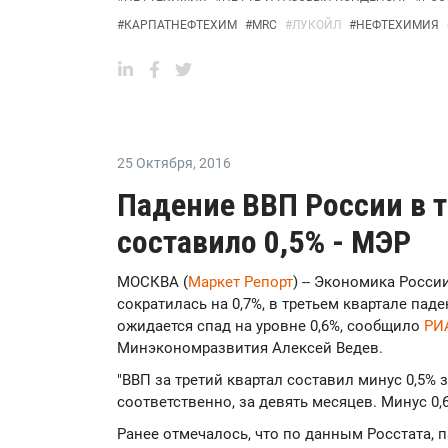
#
КАРПАТНЕФТЕХИМ
#
MRC
#
ЛУКОЙЛ
#
НЕФТЕХИМИЯ
25 Октября
,
2016
Падение ВВП России в т
составило 0,5% - МЭР
МОСКВА (
Маркет Репорт
) -- Экономика Росси
сократилась на 0,7%, в третьем квартале паде
ожидается спад на уровне 0,6%, сообщило
РИ
Минэкономразвития Алексей Ведев.
"ВВП за третий квартал составил минус 0,5% з
соответственно, за девять месяцев. Минус 0,6%
Ранее отмечалось, что по данным Росстата, 