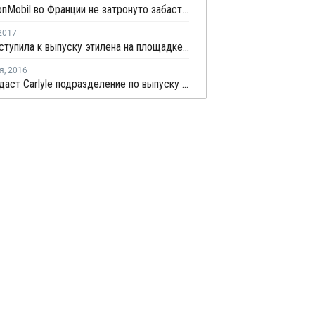
НПЗ ExxonMobil во Франции не затронуто забастовкой и работает в штатном режиме
2017
Total приступила к выпуску этилена на площадке в Антверпене
я
,
2016
Total продаcт Carlyle подразделение по выпуску специальных химических веществ Atotech