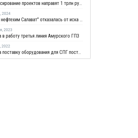
На финансирование проектов направят 1 трлн руб. из ФНБ в этом году
я
,
2024
"Газпром нефтехим Салават" отказалась от иска к крупнейшему нефтетрейдеру мира
ря
,
2023
 в работу третья линия Амурского ГПЗ
,
2022
Запрет на поставку оборудования для СПГ поставил под вопрос реализацию ряда проектов Газпрома и НОВАТЭКа