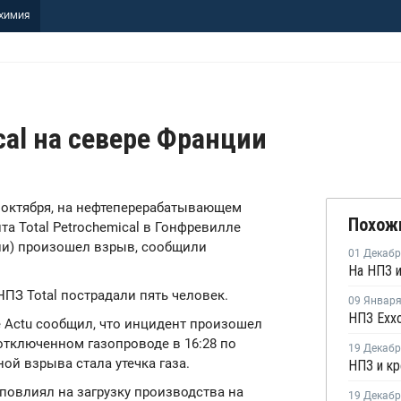
ХИМИЯ
cal на севере Франции
24 октября, на нефтеперерабатывающем
Похож
а Total Petrochemical в Гонфревилле
ции) произошел взрыв, сообщили
01 Декаб
НПЗ Total пострадали пять человек.
09 Январ
Actu сообщил, что инцидент произошел
отключенном газопроводе в 16:28 по
19 Декаб
й взрыва стала утечка газа.
 повлиял на загрузку производства на
19 Декаб