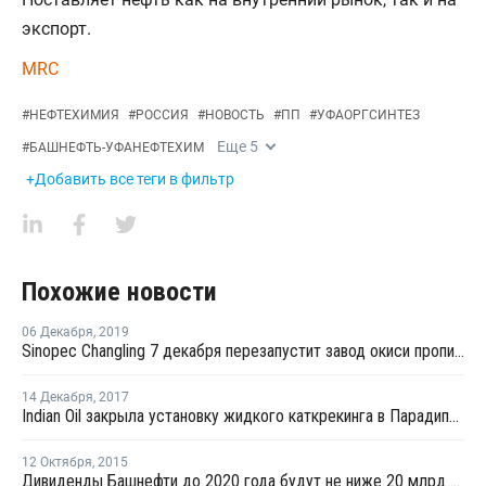
экспорт.
MRC
#
НЕФТЕХИМИЯ
#
РОССИЯ
#
НОВОСТЬ
#
ПП
#
УФАОРГСИНТЕЗ
Еще
5
#
БАШНЕФТЬ-УФАНЕФТЕХИМ
+Добавить все теги в фильтр
Похожие новости
06 Декабря
,
2019
Sinopec Changling 7 декабря перезапустит завод окиси пропилена в провинции Хунань после планового ремонта
14 Декабря
,
2017
Indian Oil закрыла установку жидкого каткрекинга в Парадипе из-за пожара на НПЗ
12 Октября
,
2015
Дивиденды Башнефти до 2020 года будут не ниже 20 млрд рублей и 25% прибыли