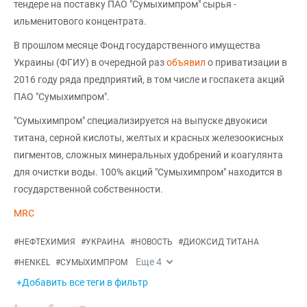
тендере на поставку ПАО "Сумыхимпром" сырья -
ильменитового концентрата.
В прошлом месяце Фонд государственного имущества
Украины (ФГИУ) в очередной раз
объявил
о приватизации в
2016 году ряда предприятий, в том числе и госпакета акций
ПАО "Сумыхимпром".
"Сумыхимпром" специализируется на выпуске двуокиси
титана, серной кислоты, желтых и красных железоокисных
пигментов, сложных минеральных удобрений и коагулянта
для очистки воды. 100% акций "Сумыхимпром" находится в
государственной собственности.
MRC
#
НЕФТЕХИМИЯ
#
УКРАИНА
#
НОВОСТЬ
#
ДИОКСИД ТИТАНА
Еще
4
#
HENKEL
#
СУМЫХИМПРОМ
+Добавить все теги в фильтр