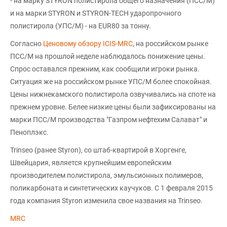
- на марку STYRON полистирола общего назначения (ПСС/М)
и на марки STYRON и STYRON-TECH ударопрочного
полистирола (УПС/М) - на EUR80 за тонну.
Согласно
Ценовому обзору ICIS-MRC
, на российском рынке
ПСС/М на прошлой неделе наблюдалось понижение цены.
Спрос оставался прежним, как сообщили игроки рынка.
Ситуация же на российском рынке УПС/М более спокойная.
Цены нижнекамского полистирола озвучивались на споте на
прежнем уровне. Белее низкие цены были зафиксированы на
марки ПСС/М производства "Газпром нефтехим Салават" и
Пеноплэкс.
Trinseo (ранее Styron), со штаб-квартирой в Хоргенге,
Швейцария, является крупнейшим европейским
производителем полистирола, эмульсионных полимеров,
поликарбоната и синтетических каучуков. С 1 февраля 2015
года компания Styron изменила свое названия на Trinseo.
MRC