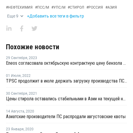
#
НЕФТЕХИМИЯ
#
ПСС/М
#
УПС/М
#
СТИРОЛ
#
РОССИЯ
#
АЗИЯ
Еще
9
+Добавить все теги в фильтр
Похожие новости
29 Сентября
,
2023
Eneos согласовала октябрьскую контрактную цену бензола в Азии
01 Июля
,
2022
TPSC продолжит в июле держать загрузку производства ПС на уровне 80%
30 Сентября
,
2021
Цены стирола оставались стабильными в Азии на текущей неделе
14 Августа
,
2020
Азиатские производители ПС распродали августовские квоты
23 Января
,
2020