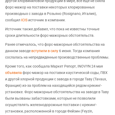
другой хлорвиниловой продукции в мире, все еще не сняла
форс-мажор на поставки некоторых хлорированных
производных с завода в Розьяно (Rosignano, Италия),
сообщил
ICIS
источник в компании.
Источник также добавил, что пока не известны точные
сроки длительности форс-мажорных обстоятельств.
Ранее отмечалось, что форс-мажорные обстоятельства на
данном заводе
вступили в силу
6 июня. Тогда компания
сослалась на непредвиденные производственные проблемы.
Кроме того, как сообщала Маркет Репорт, INOVYN 24 мая
объявила
форс-мажор на поставки каустической соды, ПВХ
и другой хлорной продукции с завода в городе Таву (Tavaux,
Франция) из-за проблем на находящейся рядом крекинг-
установке. Форс-мажорные обстоятельства на заводе в Таву
были вызваны забастовками, которые не позволили
осуществлять железнодорожные поставки с крекинг-
установки, расположенной в городе Фейзин (Feyzin,