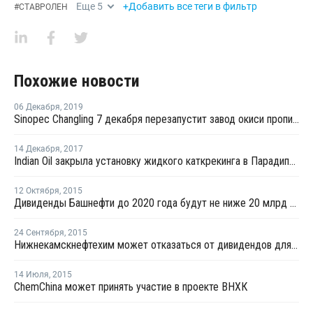
Еще
5
+Добавить все теги в фильтр
#
СТАВРОЛЕН
Похожие новости
06 Декабря
,
2019
Sinopec Changling 7 декабря перезапустит завод окиси пропилена в провинции Хунань после планового ремонта
14 Декабря
,
2017
Indian Oil закрыла установку жидкого каткрекинга в Парадипе из-за пожара на НПЗ
12 Октября
,
2015
Дивиденды Башнефти до 2020 года будут не ниже 20 млрд рублей и 25% прибыли
24 Сентября
,
2015
Нижнекамскнефтехим может отказаться от дивидендов для создания олефинового комплекса
14 Июля
,
2015
ChemChina может принять участие в проекте ВНХК