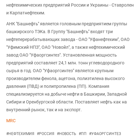
нефтехимических предприятий России и Украины - Ставролен
и Карпатнефтехим.
АНК "Башнефть" является головным предприятием группы
башкирского ТЭКа. В Группу "Башнефть" входят три
нефтеперерабатывающих завода - ОАО "Уфанефтехим", ОАО
"Уфимский НПЗ", ОАО "Новойл", а также нефтехимический
завод ОАО "Уфаоргсинтез". Установленная мощность
предприятий составляет 24,1 млн. тонн углеводородного
сырья в год. ОАО "Уфаоргсинтез" является крупным
производителем фенола, ацетона, полиэтилена высокого
давления (ПВД) и полипропилена (ПП). Компания
специализируется на добыче нефти в Башкирии, Западной
Сибири и Оренбургской области. Поставляет нефть как на
внутренний рынок, так и на экспорт.
MRC
#
НЕФТЕХИМИЯ
#
РОССИЯ
#
НОВОСТЬ
#
ПП
#
УФАОРГСИНТЕЗ