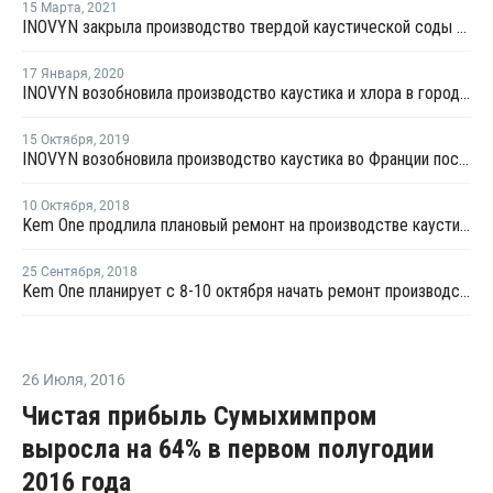
15 Марта
,
2021
INOVYN закрыла производство твердой каустической соды на заводе в Таво на ремонт
17 Января
,
2020
INOVYN возобновила производство каустика и хлора в городе Таво
15 Октября
,
2019
INOVYN возобновила производство каустика во Франции после ремонта
10 Октября
,
2018
Kem One продлила плановый ремонт на производстве каустика в Фос-сюр-Мер
25 Сентября
,
2018
Kem One планирует с 8-10 октября начать ремонт производства каустика в Фос-сюр-Мер
26 Июля
,
2016
Чистая прибыль Сумыхимпром
выросла на 64% в первом полугодии
2016 года