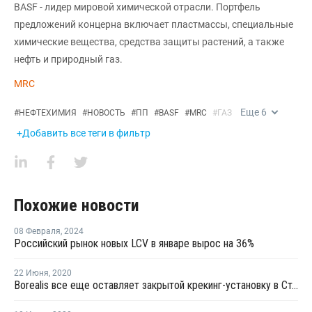
BASF - лидер мировой химической отрасли. Портфель
предложений концерна включает пластмассы, специальные
химические вещества, средства защиты растений, а также
нефть и природный газ.
MRC
Еще
6
#
НЕФТЕХИМИЯ
#
НОВОСТЬ
#
ПП
#
BASF
#
MRC
#
ГАЗ
+Добавить все теги в фильтр
Похожие новости
08 Февраля
,
2024
Российский рынок новых LCV в январе вырос на 36%
22 Июня
,
2020
Borealis все еще оставляет закрытой крекинг-установку в Стенунгсунде