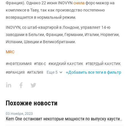
Франция). Однако 22 июня INOVYN
сняла
форс-мажор на
комплексе в Таву, так как производство постепенно
возвращается в нормальный режим.
INOVYN, со штаб-квартирой в Лондоне, управляет 14-ю
заводами в Бельгии, Франции, Германии, Италии, Норвегии,
Испании, Швеции и Великобритании.
MRC
#
НЕФТЕХИМИЯ
#
ПВХ-С
#
ЖИДКИЙ КАУСТИК
#
ТВЕРДЫЙ КАУСТИК
Еще
5
+Добавить все теги в фильтр
#
ФРАНЦИЯ
#
ИТАЛИЯ
Похожие новости
03 Ноября
,
2023
Kem One остановит некоторые мощности по выпуску каустика и хлора во Франции из-за низкой рентабельности