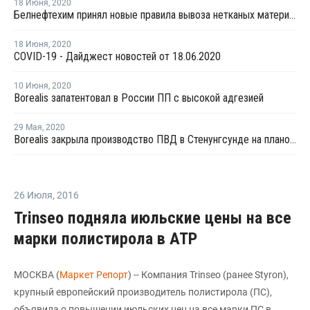
18 Июня
,
2020
Белнефтехим принял новые правила вывоза нетканых материалов
18 Июня
,
2020
COVID-19 - Дайджест новостей от 18.06.2020
10 Июня
,
2020
Borealis запатентовал в России ПП с высокой адгезией
29 Мая
,
2020
Borealis закрыла производство ПВД в Стенунгсунде на плановый ремонт
26 Июля
,
2016
Trinseo подняла июльские цены на все
марки полистирола в АТР
МОСКВА (
Маркет Репорт
) -- Компания Trinseo (ранее Styron),
крупный европейский производитель полистирола (ПС),
объявила о повышении июльских цен на все марки ПС в