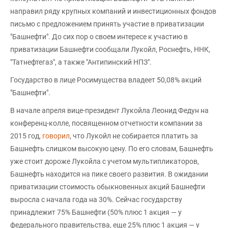
направил ряду крупных компаний и инвестиционных фондов
письмо с предложением принять участие в приватизации
"Башнефти". До сих пор о своем интересе к участию в
приватизации Башнефти сообщали Лукойл, Роснефть, ННК,
"Татнефтегаз", а также "Антипинский НПЗ".
Государство в лице Росимущества владеет 50,08% акций
"Башнефти".
В начале апреля вице-президент Лукойла Леонид Федун на
конференц-колле, посвященном отчетности компании за
2015 год,
говорил
, что Лукойл не собирается платить за
Башнефть слишком высокую цену. По его словам, Башнефть
уже стоит дороже Лукойла с учетом мультипликаторов,
Башнефть находится на пике своего развития. В ожидании
приватизации стоимость обыкновенных акций Башнефти
выросла с начала года на 30%. Сейчас государству
принадлежит 75% Башнефти (50% плюс 1 акция — у
федерального правительства, еще 25% плюс 1 акция — у