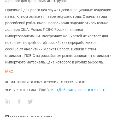
Alphapor для февральских отгрузок.
Причиной для роста цен служат девальвационные тенденции
на валютном рынке в январе текущего года. С начала года
российский рубль вновь возобновил падение относительно
доллара США. Рынок ПСВ-С России является
импортозависимым. Внутренних мощностей не хватает для
покрытия потребностей российских переработчиков,
сообщают аналитики Маркет Репорт. В связи с этим
стоимость ПСВ-С на российском рынке зависит от стоимости
импортного материала, цена которого в рублях выросла.
MRC
#
НЕФТЕХИМИЯ
#
ПСВ-С
#
РОССИЯ
#
НОВОСТЬ
#
ПС
Еще
3
+Добавить все теги в фильтр
#
СИБУР-НЕФТЕХИМ