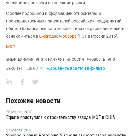
увеличило поставки на внешние рынки.
С более подробной информацией относительно
производственных показателей российских предприятий,
общего баланса рынка и перспективах отрасли вы можете
ознакомиться в
Ежегодном обзоре
"ПЭТ в России 2015".
MRC
#
НЕФТЕХИМИЯ
#
ПЭТ-ГРАНУЛЯТ
#
РОССИЯ
#
НОВОСТЬ
#
ПЭТ
Еще
3
+Добавить все теги в фильтр
#
ЭКОПЭТ
Похожие новости
28 Марта
,
2018
Equate приступила к строительству завода МЭГ в США
27 Марта
,
2018
Sinopec Sichuan Petroleum 5 апреля закроет завод ароматики в Китае на плановый ремонт