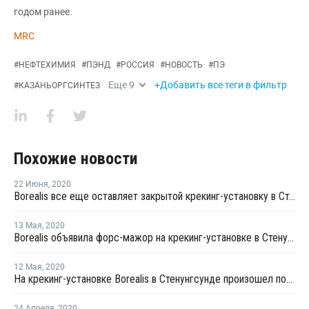
годом ранее.
MRC
#
НЕФТЕХИМИЯ
#
ПЭНД
#
РОССИЯ
#
НОВОСТЬ
#
ПЭ
Еще
9
+Добавить все теги в фильтр
#
КАЗАНЬОРГСИНТЕЗ
Похожие новости
22 Июня
,
2020
Borealis все еще оставляет закрытой крекинг-установку в Стенунгсунде
13 Мая
,
2020
Borealis объявила форс-мажор на крекинг-установке в Стенунгсунде
12 Мая
,
2020
На крекинг-установке Borealis в Стенунгсунде произошел пожар
24 Апреля
,
2020