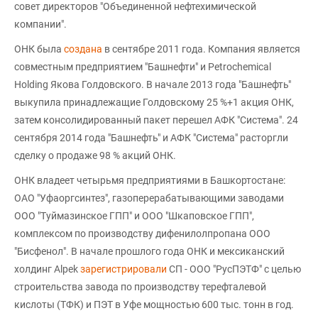
совет директоров "Объединенной нефтехимической
компании".
ОНК была
создана
в сентябре 2011 года. Компания является
совместным предприятием "Башнефти" и Petrochemical
Holding Якова Голдовского. В начале 2013 года "Башнефть"
выкупила принадлежащие Голдовскому 25 %+1 акция ОНК,
затем консолидированный пакет перешел АФК "Система". 24
сентября 2014 года "Башнефть" и АФК "Система" расторгли
сделку о продаже 98 % акций ОНК.
ОНК владеет четырьмя предприятиями в Башкортостане:
ОАО "Уфаоргсинтез", газоперерабатывающими заводами
ООО "Туймазинское ГПП" и ООО "Шкаповское ГПП",
комплексом по производству дифенилолпропана ООО
"Бисфенол". В начале прошлого года ОНК и мексиканский
холдинг Alpek
зарегистрировали
СП - ООО "РусПЭТФ" с целью
строительства завода по производству терефталевой
кислоты (ТФК) и ПЭТ в Уфе мощностью 600 тыс. тонн в год.