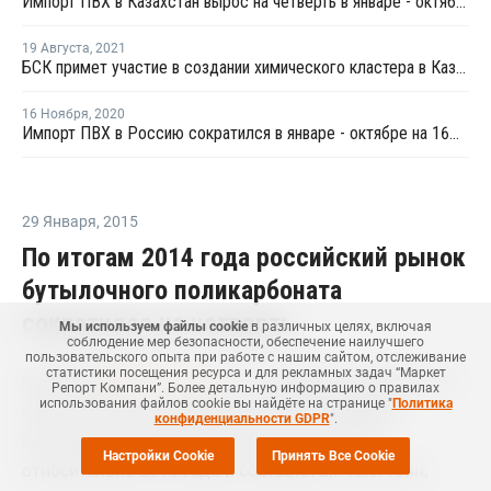
Импорт ПВХ в Казахстан вырос на четверть в январе - октябре
19 Августа
,
2021
БСК примет участие в создании химического кластера в Казахстане
16 Ноября
,
2020
Импорт ПВХ в Россию сократился в январе - октябре на 16%, экспорт снизился на 1%
29 Января
,
2015
По итогам 2014 года российский рынок
бутылочного поликарбоната
сократился на четверть
Мы используем файлы cookie
в различных целях, включая
соблюдение мер безопасности, обеспечение наилучшего
пользовательского опыта при работе с нашим сайтом, отслеживание
статистики посещения ресурса и для рекламных задач “Маркет
МОСКВА (
Маркет Репорт
) – За январь-декабрь 2014
Репорт Компани”. Более детальную информацию о правилах
использования файлов cookie вы найдёте на странице "
Политика
года спрос на поликарбонат (ПК) для выдува
конфиденциальности GDPR
".
бутылей на российском рынке упал на 25%
Настройки Cookie
Принять Все Cookie
относительно 2013 года и составил 2,7 тыс. тонн,