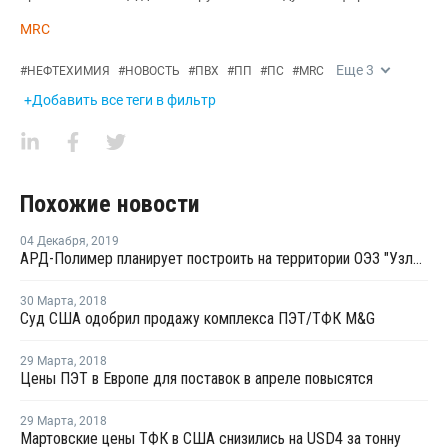
MRC
Еще
3
#
НЕФТЕХИМИЯ
#
НОВОСТЬ
#
ПВХ
#
ПП
#
ПС
#
MRC
+Добавить все теги в фильтр
Похожие новости
04 Декабря
,
2019
АРД-Полимер планирует построить на территории ОЭЗ "Узловая" производство пленок из ПЭТ
30 Марта
,
2018
Суд США одобрил продажу комплекса ПЭТ/ТФК M&G
29 Марта
,
2018
Цены ПЭТ в Европе для поставок в апреле повысятся
29 Марта
,
2018
Мартовские цены ТФК в США снизились на USD4 за тонну