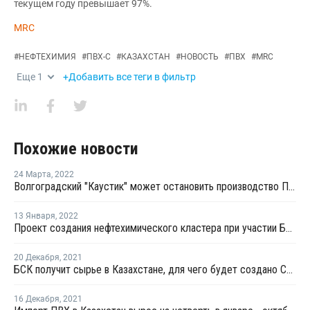
текущем году превышает 97%.
MRC
#
НЕФТЕХИМИЯ
#
ПВХ-С
#
КАЗАХСТАН
#
НОВОСТЬ
#
ПВХ
#
MRC
Еще
1
+Добавить все теги в фильтр
Похожие новости
24 Марта
,
2022
Волгоградский "Каустик" может остановить производство ПВХ из-за нехватки добавок
13 Января
,
2022
Проект создания нефтехимического кластера при участии БСК может быть приостановлен из-за беспорядков в Казахстане
20 Декабря
,
2021
БСК получит сырье в Казахстане, для чего будет создано СП с казахстанским "Каустиком"
16 Декабря
,
2021