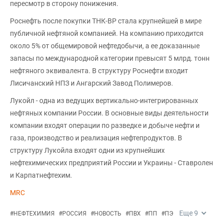
пересмотр в сторону понижения.
Роснефть после покупки ТНК-BP стала крупнейшей в мире
публичной нефтяной компанией. На компанию приходится
около 5% от общемировой нефтедобычи, а ее доказанные
запасы по международной категории превысят 5 млрд. тонн
нефтяного эквивалента. В структуру Роснефти входит
Лисичанский НПЗ и Ангарский Завод Полимеров.
Лукойл - одна из ведущих вертикально-интегрированных
нефтяных компании России. В основные виды деятельности
компании входят операции по разведке и добыче нефти и
газа, производство и реализация нефтепродуктов. В
структуру Лукойла входят одни из крупнейших
нефтехимических предприятий России и Украины - Ставролен
и Карпатнефтехим.
MRC
Еще
9
#
НЕФТЕХИМИЯ
#
РОССИЯ
#
НОВОСТЬ
#
ПВХ
#
ПП
#
ПЭ