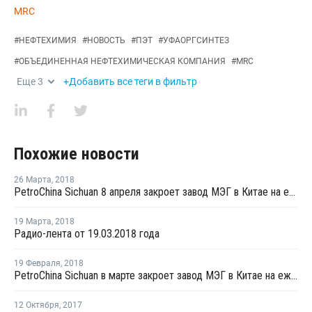
MRC
#
НЕФТЕХИМИЯ
#
НОВОСТЬ
#
ПЭТ
#
УФАОРГСИНТЕЗ
#
ОБЪЕДИНЕННАЯ НЕФТЕХИМИЧЕСКАЯ КОМПАНИЯ
#
MRC
Еще
3
+Добавить все теги в фильтр
Похожие новости
26 Марта
,
2018
PetroChina Sichuan 8 апреля закроет завод МЭГ в Китае на ежегодный ремонт
19 Марта
,
2018
Радио-лента от 19.03.2018 года
19 Февраля
,
2018
PetroChina Sichuan в марте закроет завод МЭГ в Китае на ежегодную профилактику
12 Октября
,
2017