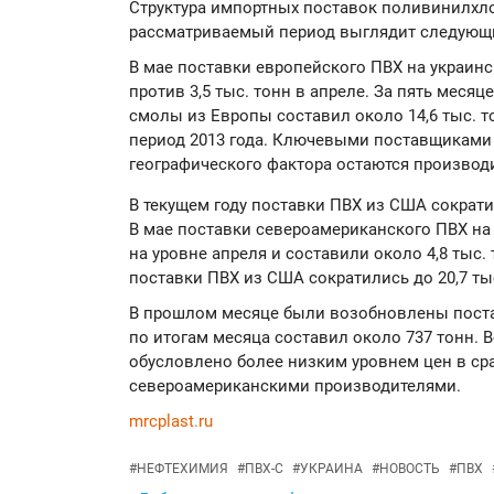
Структура импортных поставок поливинилхло
рассматриваемый период выглядит следующ
В мае поставки европейского ПВХ на украинс
против 3,5 тыс. тонн в апреле. За пять меся
смолы из Европы составил около 14,6 тыс. т
период 2013 года. Ключевыми поставщиками 
географического фактора остаются производ
В текущем году поставки ПВХ из США сократи
В мае поставки североамериканского ПВХ на
на уровне апреля и составили около 4,8 тыс
поставки ПВХ из США сократились до 20,7 тыс
В прошлом месяце были возобновлены поста
по итогам месяца составил около 737 тонн.
обусловлено более низким уровнем цен в ср
североамериканскими производителями.
mrcplast.ru
#
НЕФТЕХИМИЯ
#
ПВХ-С
#
УКРАИНА
#
НОВОСТЬ
#
ПВХ