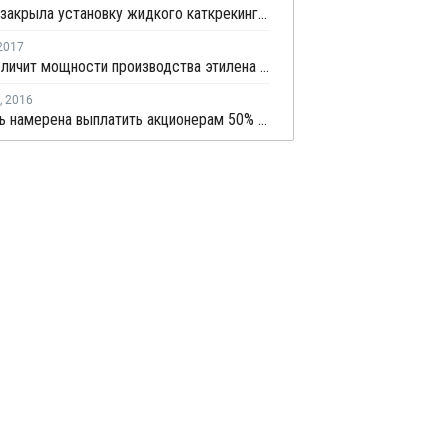
Indian Oil закрыла установку жидкого каткрекинга в Парадипе из-за пожара на НПЗ
2017
Ineos увеличит мощности производства этилена на 2 млн тонн в год
,
2016
Башнефть намерена выплатить акционерам 50% прибыли по МСФО