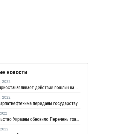
ие новости
я
,
2022
Украина приостанавливает действие пошлин на ПВХ
я
,
2022
Карпатнефтехима переданы государству
2022
Правительство Украины обновило Перечень товаров критического импорта
2022