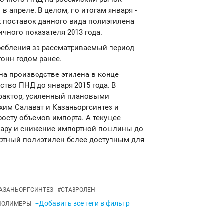
 в апреле. В целом, по итогам января -
 поставок данного вида полиэтилена
гичного показателя 2013 года.
ребления за рассматриваемый период
тонн годом ранее.
 на производстве этилена в конце
тво ПНД до января 2015 года. В
фактор, усиленный плановыми
хим Салават и Казаньоргсинтез и
росту объемов импорта. А текущее
лару и снижение импортной пошлины до
портный полиэтилен более доступным для
АЗАНЬОРГСИНТЕЗ
#
СТАВРОЛЕН
+Добавить все теги в фильтр
ПОЛИМЕРЫ