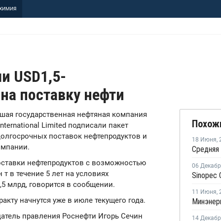
ХИМИЯ
и USD1,5-
на поставку нефти
ейшая государственная нефтяная компания
Похож
nternational Limited подписали пакет
олгосрочных поставок нефтепродуктов и
18 Июня
,
омпании.
оставки нефтепродуктов с возможностью
06 Декаб
т в течение 5 лет на условиях
,5 млрд, говорится в сообщении.
11 Июня
,
акту начнутся уже в июле текущего года.
атель правления Роснефти Игорь Сечин
14 Декаб