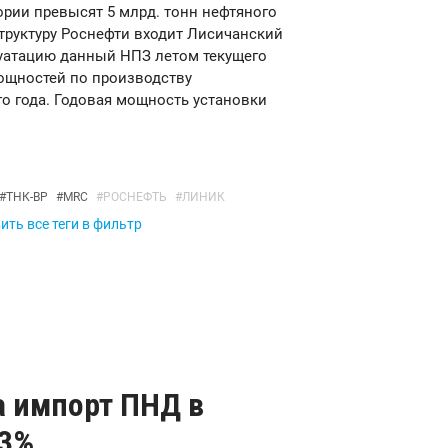
рии превысят 5 млрд. тонн нефтяного
труктуру Роснефти входит Лисичанский
уатацию данный НПЗ летом текущего
ощностей по производству
о года. Годовая мощность установки
#
ТНК-BP
#
MRC
#
РОСНЕФТЬ
#
ЛИНИК
ть все теги в фильтр
да импорт ПНД в
23%