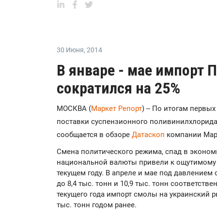
30 Июня
,
2014
В январе - мае импорт 
сократился на 25%
МОСКВА (
Маркет Репорт
) -- По итогам первы
поставки суспензионного поливинилхлорида (
сообщается в обзоре
Датаскоп
компании Марк
Смена политического режима, спад в эконом
национальной валюты привели к ощутимому 
текущем году. В апреле и мае под давление
до 8,4 тыс. тонн и 10,9 тыс. тонн соответстве
текущего года импорт смолы на украинский ры
тыс. тонн годом ранее.