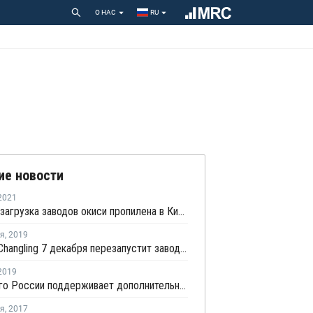
О НАС
RU
ие новости
2021
Средняя загрузка заводов окиси пропилена в Китае снизилась на второй неделе июня на 4,4%
ря
,
2019
Sinopec Changling 7 декабря перезапустит завод окиси пропилена в провинции Хунань после планового ремонта
2019
Минэнерго России поддерживает дополнительные льготы для ВНХК
ря
,
2017