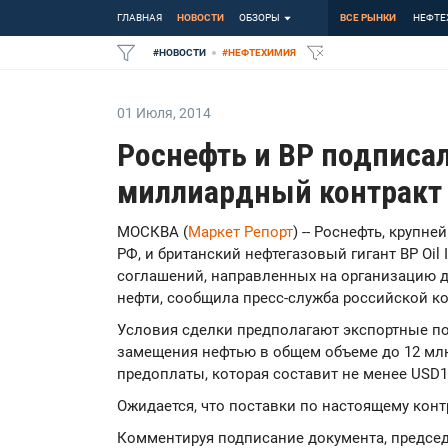
ГЛАВНАЯ
НОВОСТИ
ОБЗОРЫ
ВСЕ РЫНКИ
НЕФТЕ
#
НОВОСТИ
#
НЕФТЕХИМИЯ
01 Июля
,
2014
Роснефть и ВР подписал
миллиардный контракт 
МОСКВА (
Маркет Репорт
) -- Роснефть, крупн
РФ, и британский нефтегазовый гигант BP Oil I
соглашений, направленных на организацию д
нефти, сообщила пресс-служба российской к
Условия сделки предполагают экспортные п
замещения нефтью в общем объеме до 12 млн 
предоплаты, которая составит не менее USD1
Ожидается, что поставки по настоящему контр
Комментируя подписание документа, председ