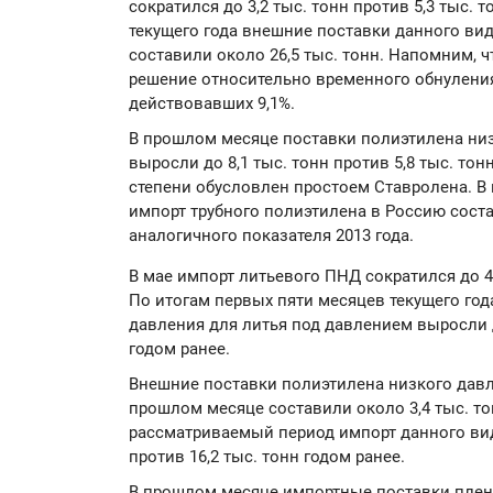
сократился до 3,2 тыс. тонн против 5,3 тыс. т
текущего года внешние поставки данного вид
составили около 26,5 тыс. тонн. Напомним, 
решение относительно временного обнулени
действовавших 9,1%.
В прошлом месяце поставки полиэтилена низ
выросли до 8,1 тыс. тонн против 5,8 тыс. тон
степени обусловлен простоем Ставролена. В
импорт трубного полиэтилена в Россию состав
аналогичного показателя 2013 года.
В мае импорт литьевого ПНД сократился до 4 
По итогам первых пяти месяцев текущего го
давления для литья под давлением выросли до
годом ранее.
Внешние поставки полиэтилена низкого дав
прошлом месяце составили около 3,4 тыс. тон
рассматриваемый период импорт данного вид
против 16,2 тыс. тонн годом ранее.
В прошлом месяце импортные поставки плен