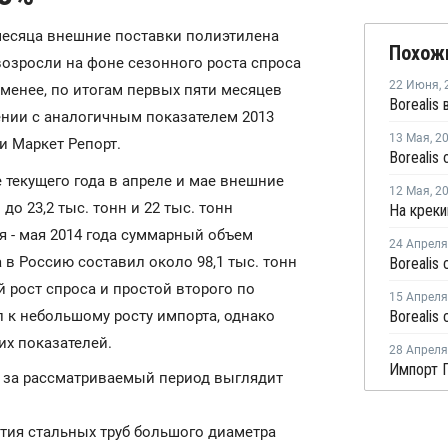
 месяца внешние поставки полиэтилена
Похож
возросли на фоне сезонного роста спроса
22 Июня
,
менее, по итогам первых пяти месяцев
ении с аналогичным показателем 2013
13 Мая
,
2
и Маркет Репорт.
 текущего года в апреле и мае внешние
12 Мая
,
2
о 23,2 тыс. тонн и 22 тыс. тонн
я - мая 2014 года суммарный объем
24 Апреля
в Россию составил около 98,1 тыс. тонн
й рост спроса и простой второго по
15 Апреля
 к небольшому росту импорта, однако
х показателей.
28 Апреля
Импорт П
я за рассматриваемый период выглядит
тия стальных труб большого диаметра