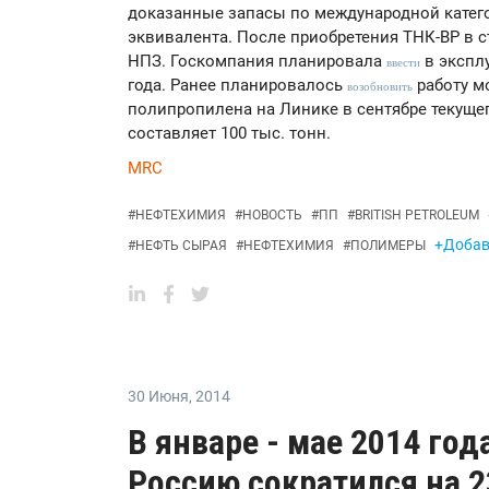
доказанные запасы по международной катего
эквивалента. После приобретения ТНК-ВР в с
НПЗ. Госкомпания планировала
в экспл
ввести
года. Ранее планировалось
работу м
возобновить
полипропилена на Линике в сентябре текущег
составляет 100 тыс. тонн.
MRC
#
НЕФТЕХИМИЯ
#
НОВОСТЬ
#
ПП
#
BRITISH PETROLEUM
+Добави
#
НЕФТЬ СЫРАЯ
#
НЕФТЕХИМИЯ
#
ПОЛИМЕРЫ
30 Июня
,
2014
В январе - мае 2014 го
Россию сократился на 