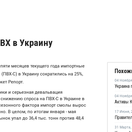
ПВХ в Украину
х пяти месяцев текущего года импортные
Похож
ПВХ-С) в Украину сократились на 25%,
04 Ноябр
ет Репорт.
ики и серьезная девальвация
04 Ноябр
снижению спроса на ПВХ-С в Украине в
Активы 
м сезонного фактора импорт смолы вырос
нно. В целом, по итогам января - мая
17 Июня
,
нок упал до 36,4 тыс. тонн против 48,4
31 Марта
,