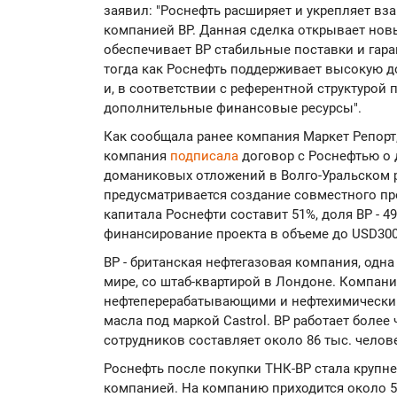
заявил: "Роснефть расширяет и укрепляет в
компанией ВР. Данная сделка открывает нов
обеспечивает BP стабильные поставки и гара
тогда как Роснефть поддерживает высокую д
и, в соответствии с референтной структурой 
дополнительные финансовые ресурсы".
Как сообщала ранее компания Маркет Репорт,
компания
подписала
договор с Роснефтью о 
доманиковых отложений в Волго-Уральском р
предусматривается создание совместного пр
капитала Роснефти составит 51%, доля ВР - 
финансирование проекта в объеме до USD300
BP - британская нефтегазовая компания, одн
мире, со штаб-квартирой в Лондоне. Компания
нефтеперерабатывающими и нефтехимически
масла под маркой Castrol. BP работает более 
сотрудников составляет около 86 тыс. челов
Роснефть после покупки ТНК-BP стала крупн
компанией. На компанию приходится около 5