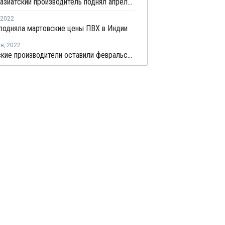
Крупный азиатский производитель поднял апрельские цены ПВХ для Китая на USD80 за тонну
2022
 подняла мартовские цены ПВХ в Индии
ля
,
2022
Европейские производители оставили февральские цены ПВХ для рынков стран СНГ на уровне января