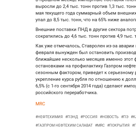
выросли до 2,4 тыс. тонн против 1,3 тыс. тонн
мая текущего года суммарный объем внешних
упал до 8,5 тыс. тонн, что на 65% ниже анало
Внешние поставки ПНД в другие сектора пот
сократились до 4,6 тыс. тонн против 4,9 тыс. 
Как уже отмечалось, Ставролен из-за аварии
февраля вынужден был остановить производс
ближайшие несколько месяцев именно этот 
остановками на профилактику Газпром нефте
сезонным фактором, приведет к серьезному 
укрепление курса рубля по отношению к дол
6,5% (с 1-го сентября 2014 года) сделают им
российского переработчика.
MRC
#
НЕФТЕХИМИЯ
#
ПЭНД
#
РОССИЯ
#
НОВОСТЬ
#
ПЭ
#
К
#
ГАЗПРОМ НЕФТЕХИМ САЛАВАТ
#
MRC
#
ПОКРЫТИЯ
#