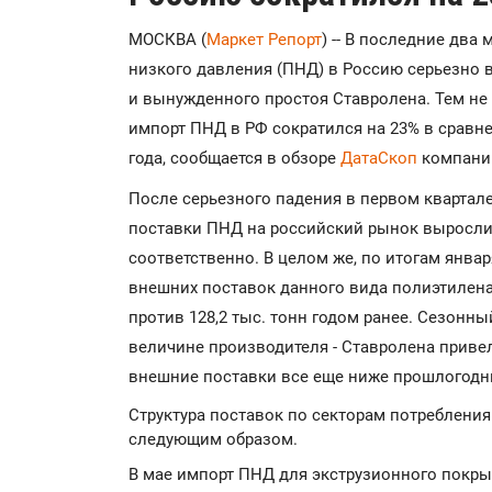
МОСКВА (
Маркет Репорт
) -- В последние два
низкого давления (ПНД) в Россию серьезно 
и вынужденного простоя Ставролена. Тем не 
импорт ПНД в РФ сократился на 23% в сравн
года, сообщается в обзоре
ДатаСкоп
компани
После серьезного падения в первом квартале
поставки ПНД на российский рынок выросли д
соответственно. В целом же, по итогам январ
внешних поставок данного вида полиэтилена 
против 128,2 тыс. тонн годом ранее. Сезонны
величине производителя - Ставролена привел
внешние поставки все еще ниже прошлогодни
Структура поставок по секторам потреблени
следующим образом.
В мае импорт ПНД для экструзионного покры