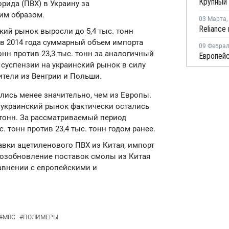
рида (ПВХ) в Украину за
им образом.
03 Марта
,
Reliance
кий рынок выросли до 5,4 тыс. тонн
цев 2014 года суммарный объем импорта
09 Февра
онн против 23,3 тыс. тонн за аналогичный
суспензии на украинский рынок в силу
ители из Венгрии и Польши.
лись менее значительно, чем из Европы.
 украинский рынок фактически остались
. тонн. За рассматриваемый период
. тонн против 23,4 тыс. тонн годом ранее.
вки ацетиленового ПВХ из Китая, импорт
 Возобновление поставок смолы из Китая
авнении с европейскими и
#
MRC
#
ПОЛИМЕРЫ