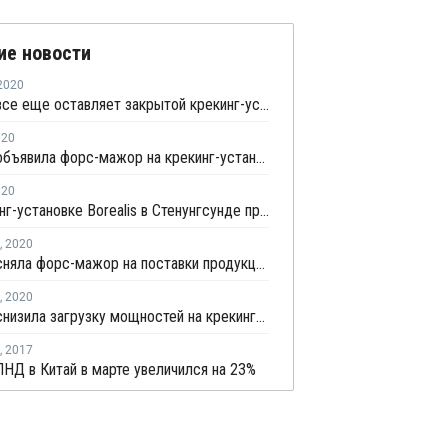
ие новости
2020
Borealis все еще оставляет закрытой крекинг-установку в Стенунгсунде
020
Borealis объявила форс-мажор на крекинг-установке в Стенунгсунде
020
На крекинг-установке Borealis в Стенунгсунде произошел пожар
,
2020
Borealis сняла форс-мажор на поставки продукции со своей крекинг-установки в Стенунгсунде
,
2020
Borealis снизила загрузку мощностей на крекинг-установках в Швеции и Финляндии из-за коронавируса
,
2017
НД в Китай в марте увеличился на 23%