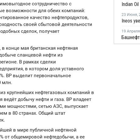
заимовыгодное сотрудничество с
ые возможности для обеих компаний:
23 Июня
,
нтированное качество нефтепродуктов,
оходность своей сбытовой деятельности
подобных сделок, получает
19 Апреля
 в конце мая британская нефтяная
добыче сланцевой нефти из
егионе. В рамках сделки
едприятия, в котором доля уставного
49%. BP выделит первоначальное
 млн.
а из крупнейших нефтегазовых компаний в
 ведёт добычу нефти и газа. BP владеет
ми мощностями, сетью АЗС, выпускает
чем в 80 странах. Общий штат
ек.
ейшей в мире публичной нефтяной
% от общемировой нефтедобычи, а ее