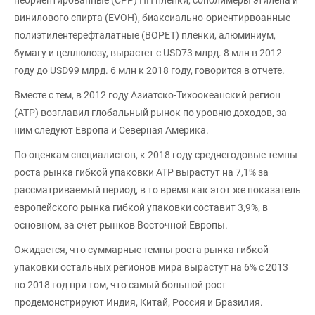
неориентированные (CPP) ПП пленки, сополимеры этилена и
винилового спирта (EVOH), биаксиально-ориентирвоанные
полиэтилентерефталатные (BOPET) пленки, алюминиум,
бумагу и целлюлозу, вырастет с USD73 млрд. 8 млн в 2012
году до USD99 млрд. 6 млн к 2018 году, говорится в отчете.
Вместе с тем, в 2012 году Азиатско-Тихоокеанский регион
(АТР) возглавил глобальный рынок по уровню доходов, за
ним следуют Европа и Северная Америка.
По оценкам специалистов, к 2018 году среднегодовые темпы
роста рынка гибкой упаковки АТР вырастут на 7,1% за
рассматриваемый период, в то время как этот же показатель
европейского рынка гибкой упаковки составит 3,9%, в
основном, за счет рынков Восточной Европы.
Ожидается, что суммарные темпы роста рынка гибкой
упаковки остальных регионов мира вырастут на 6% с 2013
по 2018 год при том, что самый большой рост
продемонстрируют Индия, Китай, Россия и Бразилия.