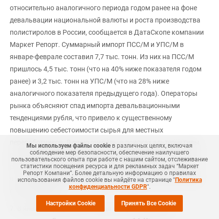
относительно аналогичного периода годом ранее на фоне
девальвации национальной валюты и роста производства
полистиролов в России, сообщается в ДатаСкопе компании
Маркет Репорт. Суммарный импорт ПСС/М и УПС/М в
январе-феврале составил 7,7 тыс. тонн. Из них на ПСС/М
пришлось 4,5 тыс. тонн (что на 40% ниже показателя годом
ранее) и 3,2 тыс. тонн на УПС/М (что на 28% ниже
аналогичного показателя предыдущего года). Операторы
рынка объясняют спад импорта девальвационными
тенденциями рубля, что привело к существенному
повышению себестоимости сырья для местных
переработчиков. В свою очередь, в поисках альтернативы
Мы используем файлы cookie
в различных целях, включая
соблюдение мер безопасности, обеспечение наилучшего
российские компании переключили внимание на материал
пользовательского опыта при работе с нашим сайтом, отслеживание
российского производства. Российские заводы отмечали,
статистики посещения ресурса и для рекламных задач “Маркет
Репорт Компани”. Более детальную информацию о правилах
что особый интерес наблюдался на марки УПС/М, которые
использования файлов cookie вы найдёте на странице "
Политика
конфиденциальности GDPR
".
были в дефиците.
Настройки Cookie
Принять Все Cookie
7. В январе - феврале 2014 года выпуск изделий из