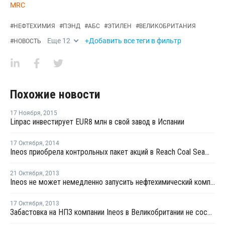
MRC
#
НЕФТЕХИМИЯ
#
ПЭНД
#
АБС
#
ЭТИЛЕН
#
ВЕЛИКОБРИТАНИЯ
Еще
12
+Добавить все теги в фильтр
#
НОВОСТЬ
Похожие новости
17 Ноября
,
2015
Linpac инвестирует EUR8 млн в свой завод в Испании
17 Октября
,
2014
Ineos приобрела контрольных пакет акций в Reach Coal Seam Gas
21 Октября
,
2013
Ineos не может немедленно запусить нефтехимический комплекс в Великобритании
17 Октября
,
2013
Забастовка на НПЗ компании Ineos в Великобритании не состоится