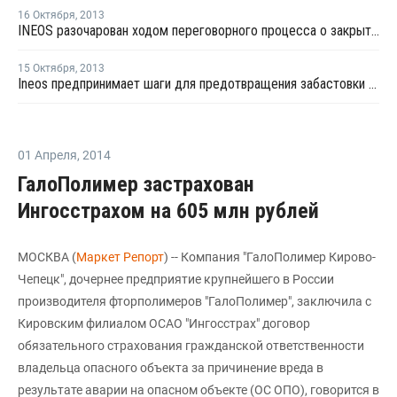
16 Октября
,
2013
INEOS разочарован ходом переговорного процесса о закрытии завода в Великобритании
15 Октября
,
2013
Ineos предпринимает шаги для предотвращения забастовки на нефтехимическом комплексе в Великобритании
01 Апреля
,
2014
ГалоПолимер застрахован
Ингосстрахом на 605 млн рублей
МОСКВА (
Маркет Репорт
) -- Компания "ГалоПолимер Кирово-
Чепецк", дочернее предприятие крупнейшего в России
производителя фторполимеров "ГалоПолимер", заключила с
Кировским филиалом ОСАО "Ингосстрах" договор
обязательного страхования гражданской ответственности
владельца опасного объекта за причинение вреда в
результате аварии на опасном объекте (ОС ОПО), говорится в