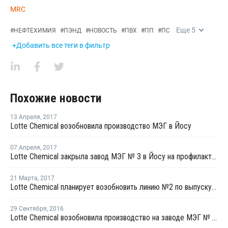
MRC
Еще
5
#
НЕФТЕХИМИЯ
#
ПЭНД
#
НОВОСТЬ
#
ПВХ
#
ПП
#
ПС
+Добавить все теги в фильтр
Похожие новости
13 Апреля
,
2017
Lotte Chemical возобновила производство МЭГ в Йосу
07 Апреля
,
2017
Lotte Chemical закрыла завод МЭГ № 3 в Йосу на профилактику
21 Марта
,
2017
Lotte Chemical планирует возобновить линию №2 по выпуску МЭГ в Даэсане в конце марта
29 Сентября
,
2016
Lotte Chemical возобновила производство на заводе МЭГ № 3 в Йосу после профилактики