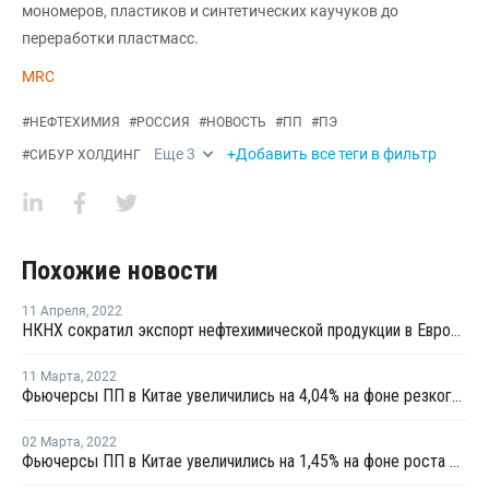
мономеров, пластиков и синтетических каучуков до
переработки пластмасс.
MRC
#
НЕФТЕХИМИЯ
#
РОССИЯ
#
НОВОСТЬ
#
ПП
#
ПЭ
Еще
3
+Добавить все теги в фильтр
#
СИБУР ХОЛДИНГ
Похожие новости
11 Апреля
,
2022
НКНХ сократил экспорт нефтехимической продукции в Европу из-за санкций
11 Марта
,
2022
Фьючерсы ПП в Китае увеличились на 4,04% на фоне резкого роста фьючерсов сырой нефти
02 Марта
,
2022
Фьючерсы ПП в Китае увеличились на 1,45% на фоне роста фьючерсов сырой нефти