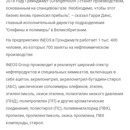
2016 году Грейнджмут (Grangemouth ) станет производством,
основанным на сланцевом газе. Необходимо, чтобы этот
бизнес вновь приносил прибыль", – сказал Гарри Динс,
главный исполнительный директор подразделения
"Олефины и полимеры" в Великобритании.
На предприятиях INEOS в Грэнджмуте работает 1 тыс. 400
человек, из которых 700 заняты на нефтехимическом
производстве.
INEOS Group производит и реализует широкий спектр
нефтепродуктов и специальных химикатов, включащих в
себя ацетон, акрилонитрил, акрилонитрил-бутадиен-стирол
(АБС), циклические сополимеры олефинов, этилен,
этиленгликоль, окиси этилена, полиэтилен низкого давления
(ПНД), полипропилен (ПП) и другие ароматические
соединения, полистирол (ПС), поливинилхлорид (ПВХ),
пропилен, пропиленгликоль, окись пропилена, ПВХ
компаунды, стирол.