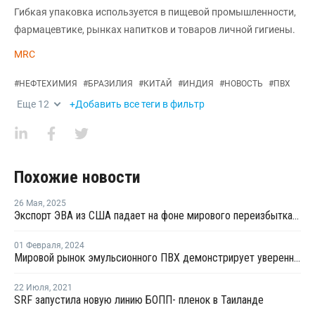
Гибкая упаковка используется в пищевой промышленности,
фармацевтике, рынках напитков и товаров личной гигиены.
MRC
#
НЕФТЕХИМИЯ
#
БРАЗИЛИЯ
#
КИТАЙ
#
ИНДИЯ
#
НОВОСТЬ
#
ПВХ
Еще
12
+Добавить все теги в фильтр
Похожие новости
26 Мая
,
2025
Экспорт ЭВА из США падает на фоне мирового переизбытка предложения
01 Февраля
,
2024
Мировой рынок эмульсионного ПВХ демонстрирует уверенный рост
22 Июля
,
2021
SRF запустила новую линию БОПП- пленок в Таиланде