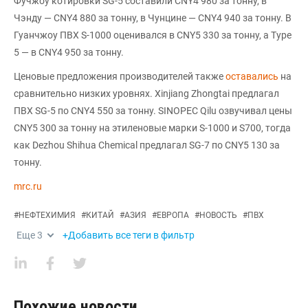
Фучжоу котировки SG-5 составили CNY4 980 за тонну, в
Чэнду — CNY4 880 за тонну, в Чунцине — CNY4 940 за тонну. В
Гуанчжоу ПВХ S-1000 оценивался в CNY5 330 за тонну, а Type
5 — в CNY4 950 за тонну.
Ценовые предложения производителей также
оставались
на
сравнительно низких уровнях. Xinjiang Zhongtai предлагал
ПВХ SG-5 по CNY4 550 за тонну. SINOPEC Qilu озвучивал цены
CNY5 300 за тонну на этиленовые марки S-1000 и S700, тогда
как Dezhou Shihua Chemical предлагал SG-7 по CNY5 130 за
тонну.
mrc.ru
#
НЕФТЕХИМИЯ
#
КИТАЙ
#
АЗИЯ
#
ЕВРОПА
#
НОВОСТЬ
#
ПВХ
Еще
3
+Добавить все теги в фильтр
Похожие новости