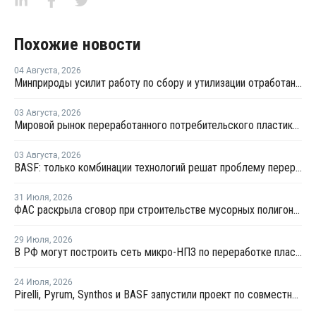
Похожие новости
04 Августа
,
2026
Минприроды усилит работу по сбору и утилизации отработанных шин
03 Августа
,
2026
Мировой рынок переработанного потребительского пластика к 2033 году вырастет в два раза
03 Августа
,
2026
BASF: только комбинации технологий решат проблему переработки инженерных пластиков
31 Июля
,
2026
ФАС раскрыла сговор при строительстве мусорных полигонов на 14,9 млрд рублей
29 Июля
,
2026
В РФ могут построить сеть микро-НПЗ по переработке пластика в бензин
24 Июля
,
2026
Pirelli, Pyrum, Synthos и BASF запустили проект по совместной переработке шин