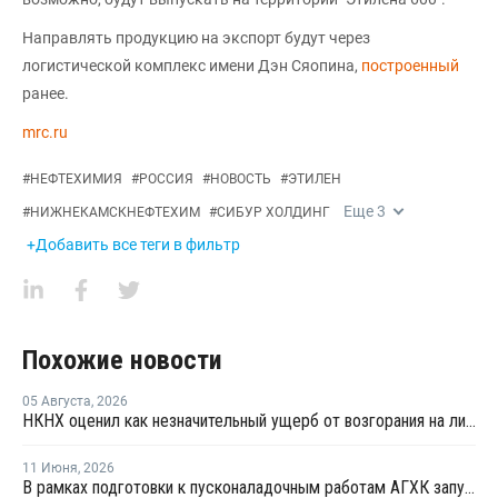
Направлять продукцию на экспорт будут через
логистической комплекс имени Дэн Сяопина,
построенный
ранее.
mrc.ru
#
НЕФТЕХИМИЯ
#
РОССИЯ
#
НОВОСТЬ
#
ЭТИЛЕН
Еще
3
#
НИЖНЕКАМСКНЕФТЕХИМ
#
СИБУР ХОЛДИНГ
+Добавить все теги в фильтр
Похожие новости
05 Августа
,
2026
НКНХ оценил как незначительный ущерб от возгорания на линии полистирола
11 Июня
,
2026
В рамках подготовки к пусконаладочным работам АГХК запустил факел установки пиролиза