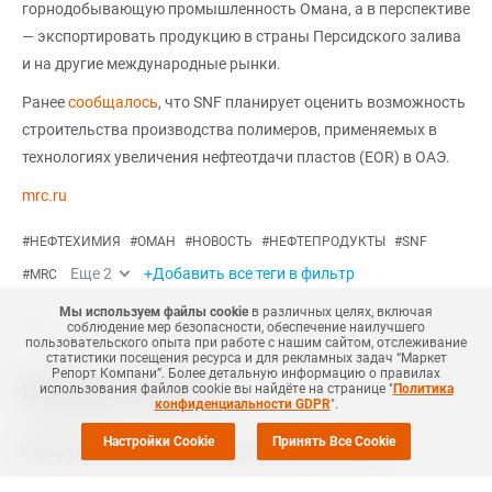
горнодобывающую промышленность Омана, а в перспективе
— экспортировать продукцию в страны Персидского залива
и на другие международные рынки.
Ранее
сообщалось
, что SNF планирует оценить возможность
строительства производства полимеров, применяемых в
технологиях увеличения нефтеотдачи пластов (EOR) в ОАЭ.
mrc.ru
#
НЕФТЕХИМИЯ
#
ОМАН
#
НОВОСТЬ
#
НЕФТЕПРОДУКТЫ
#
SNF
Еще
2
+Добавить все теги в фильтр
#
MRC
Мы используем файлы cookie
в различных целях, включая
соблюдение мер безопасности, обеспечение наилучшего
пользовательского опыта при работе с нашим сайтом, отслеживание
статистики посещения ресурса и для рекламных задач “Маркет
Репорт Компани”. Более детальную информацию о правилах
Похожие новости
использования файлов cookie вы найдёте на странице "
Политика
конфиденциальности GDPR
".
07 Августа
,
2026
Настройки Cookie
Принять Все Cookie
Белоруссия обнулила экспортные пошлины на СУГ