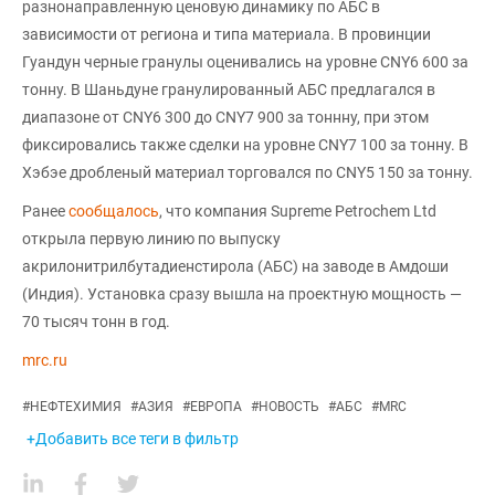
разнонаправленную ценовую динамику по АБС в
зависимости от региона и типа материала. В провинции
Гуандун черные гранулы оценивались на уровне CNY6 600 за
тонну. В Шаньдуне гранулированный АБС предлагался в
диапазоне от CNY6 300 до CNY7 900 за тоннну, при этом
фиксировались также сделки на уровне CNY7 100 за тонну. В
Хэбэе дробленый материал торговался по CNY5 150 за тонну.
Ранее
сообщалось
, что компания Supreme Petrochem Ltd
открыла первую линию по выпуску
акрилонитрилбутадиенстирола (АБС) на заводе в Амдоши
(Индия). Установка сразу вышла на проектную мощность —
70 тысяч тонн в год.
mrc.ru
#
НЕФТЕХИМИЯ
#
АЗИЯ
#
ЕВРОПА
#
НОВОСТЬ
#
АБС
#
MRC
+Добавить все теги в фильтр