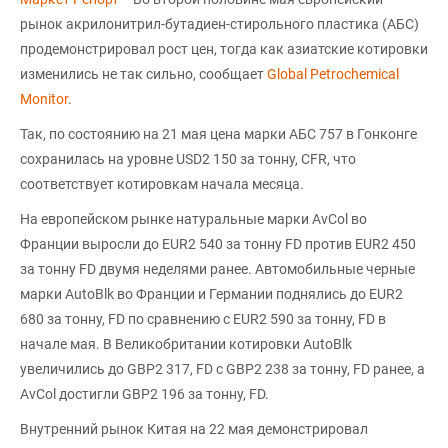
рынок акрилонитрил-бутадиен-стирольного пластика (АБС)
продемонстрировал рост цен, тогда как азиатские котировки
изменились не так сильно, сообщает
Global Petrochemical
Monitor
.
Так, по состоянию на 21 мая цена марки АБС 757 в Гонконге
сохранилась на уровне USD2 150 за тонну, CFR, что
соответствует котировкам начала месяца.
На европейском рынке натуральные марки AvCol во
Франции выросли до EUR2 540 за тонну FD против EUR2 450
за тонну FD двумя неделями ранее. Автомобильные черные
марки AutoBlk во Франции и Германии поднялись до EUR2
680 за тонну, FD по сравнению с EUR2 590 за тонну, FD в
начале мая. В Великобритании котировки AutoBlk
увеличились до GBP2 317, FD с GBP2 238 за тонну, FD ранее, а
AvCol достигли GBP2 196 за тонну, FD.
Внутренний рынок Китая на 22 мая демонстрировал