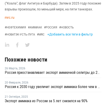
("Коала", флаг Антигуа и Барбуда). Затем в 2025 году похожие
взрывы произошли, по меньшей мере, на пяти танкерах.
mrc.ru
#
НЕФТЕХИМИЯ
#
АММИАК
#
РОССИЯ
#
НОВОСТЬ
+Добавить все теги в фильтр
#
НОВАТЭК-УСТЬ-ЛУГА
#
MRC
Похожие новости
26 Марта
,
2026
Россия приостанавливает экспорт аммиачной селитры до 21 апреля
20 Февраля
,
2026
Россия к 2030 году увеличит экспорт аммиака более чем в два раза
21 Октября
,
2025
Экспорт аммиака из России за 5 лет снизился на 90%