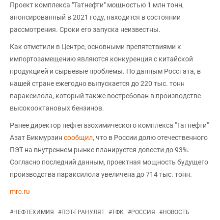
Проект комплекса "Татнефти" мощностью 1 млн тонн,
анонсированный в 2021 году, находится в состоянии
рассмотрения. Сроки его запуска неизвестны.
Как отметили в Центре, основными препятствиями к
импортозамещению являются конкуренция с китайской
продукцией и сырьевые проблемы. По данным Росстата, в
нашей стране ежегодно выпускается до 220 тыс. тонн
параксилола, который также востребован в производстве
высокооктановых бензинов.
Ранее директор нефтегазохимического комплекса "Татнефти"
Азат Бикмурзин
сообщил
, что в России долю отечественного
ПЭТ на внутреннем рынке планируется довести до 93%.
Согласно последний данным, проектная мощность будущего
производства параксилола увеличена до 714 тыс. тонн.
mrc.ru
#
НЕФТЕХИМИЯ
#
ПЭТ-ГРАНУЛЯТ
#
ТФК
#
РОССИЯ
#
НОВОСТЬ