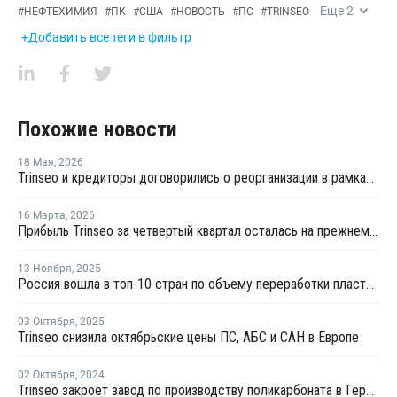
Еще
2
#
НЕФТЕХИМИЯ
#
ПК
#
США
#
НОВОСТЬ
#
ПС
#
TRINSEO
+Добавить все теги в фильтр
Похожие новости
18 Мая
,
2026
Trinseo и кредиторы договорились о реорганизации в рамках Главы 11 закона о банкротстве
16 Марта
,
2026
Прибыль Trinseo за четвертый квартал осталась на прежнем уровне
13 Ноября
,
2025
Россия вошла в топ-10 стран по объему переработки пластмасс за 2024 год
03 Октября
,
2025
Trinseo снизила октябрьские цены ПС, АБС и САН в Европе
02 Октября
,
2024
Trinseo закроет завод по производству поликарбоната в Германии