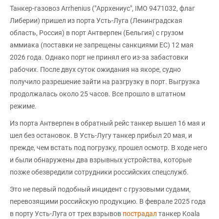
Танкер-газовоз Arrhenius ("Аррхениус", IMO 9471032, флаг
Либерии) пришел из порта Усть-Луга (Ленинградская
область, Россия) в порт Антверпен (Бельгия) с грузом
аммиака (поставки не запрещены санкциями ЕС) 12 мая
2026 года. Однако порт не принял его из-за забастовки
рабочих. После двух суток ожидания на якоре, судно
получило разрешение зайти на разгрузку в порт. Выгрузка
продолжалась около 25 часов. Все прошло в штатном
режиме.
Из порта Антверпен в обратный рейс танкер вышел 16 мая и
шел без остановок. В Усть-Лугу танкер прибыл 20 мая, и
прежде, чем встать под погрузку, прошел осмотр. В ходе него
и были обнаружены два взрывных устройства, которые
позже обезвредили сотрудники российских спецслужб.
Это не первый подобный инцидент с грузовыми судами,
перевозящими российскую продукцию. В феврале 2025 года
в порту Усть-Луга от трех взрывов
пострадал
танкер Koala