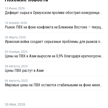
10 Июня
,
2026
Дефицит сырья в Ормузском проливе обострил конкуренцию на рынке ПВХ в Азии
16 Апреля
,
2026
Рынок ПВХ на фоне конфликта на Ближнем Востоке – текущая ситуация и прогноз мирового рынка ПВХ
26 Марта
,
2026
Иранская война создает серьезные проблемы для рынков полимеров
05 Ноября
,
2025
Цены на ПВХ в Азии выросли на 0,9% благодаря краткосрочной корректировке предложения
28 Августа
,
2025
Цены ПВХ растут в Азии
06 Августа
,
2025
Мировые цены на ПВХ остаются стабильными на фоне меняющейся динамики торговли и рыночной неопределенности
26 Мая
,
2026