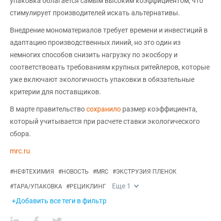
упаковка облагается самым высоким коэффициентом, что
стимулирует производителей искать альтернативы.
Внедрение мономатериалов требует времени и инвестиций в
адаптацию производственных линий, но это один из
немногих способов снизить нагрузку по экосбору и
соответствовать требованиям крупных ритейлеров, которые
уже включают экологичность упаковки в обязательные
критерии для поставщиков.
В марте правительство
сохранило
размер коэффициента,
который учитывается при расчете ставки экологического
сбора.
mrc.ru
#
НЕФТЕХИМИЯ
#
НОВОСТЬ
#
MRC
#
ЭКСТРУЗИЯ ПЛЕНОК
Еще
1
#
ТАРА/УПАКОВКА
#
РЕЦИКЛИНГ
+Добавить все теги в фильтр