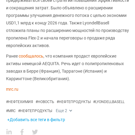
придерживаться своей стратегии повышения эффективности
и сокращения затрат. Было объявлено о расширении
программы улучшения денежного потока с целью экономии
USD1,1 млрд к концу 2026 года. Также LyondellBasell
отложила планы по расширению мощностей по производству
пропилена Flex-2 и начала переговоры о продаже ряда
европейских активов.
Ранее
сообщалось
, что компания продаст европейские
активы немецкой AEQUITA. Речь идет о полипропиленовых
заводах в Берре (Франция), Таррагоне (Испания) и
Каррингтоне (Великобритания).
mrc.ru
#
НЕФТЕХИМИЯ
#
НОВОСТЬ
#
НЕФТЕПРОДУКТЫ
#
LYONDELLBASELL
Еще
2
#
MRC
#
НЕФТЕПРОДУКТЫ
+Добавить все теги в фильтр