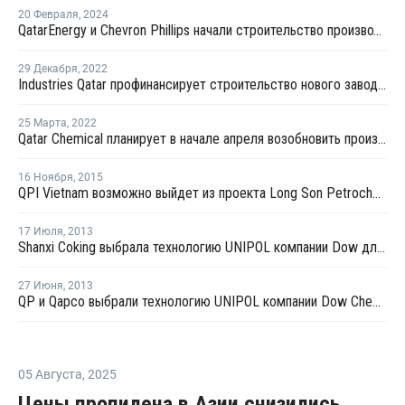
20 Февраля
,
2024
QatarEnergy и Chevron Phillips начали строительство производсто полимеров в Катаре
29 Декабря
,
2022
Industries Qatar профинансирует строительство нового завода ПВХ компании Qatar Vinyl Company
25 Марта
,
2022
Qatar Chemical планирует в начале апреля возобновить производство ПНД в Катаре
16 Ноября
,
2015
QPI Vietnam возможно выйдет из проекта Long Son Petrochemical во Вьетнаме
17 Июля
,
2013
Shanxi Coking выбрала технологию UNIPOL компании Dow для производства ПП
27 Июня
,
2013
QP и Qapco выбрали технологию UNIPOL компании Dow Chemical для производства ПП
05 Августа
,
2025
Цены пропилена в Азии снизились