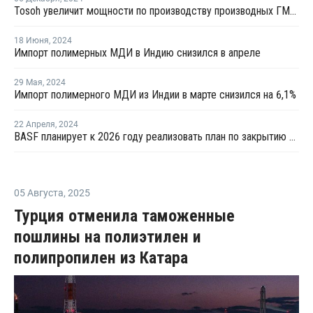
Tosoh увеличит мощности по производству производных ГМДИ в Японии
18 Июня
,
2024
Импорт полимерных МДИ в Индию снизился в апреле
29 Мая
,
2024
Импорт полимерного МДИ из Индии в марте снизился на 6,1%
22 Апреля
,
2024
BASF планирует к 2026 году реализовать план по закрытию некоторых мощностей в Людвигсхафене
05 Августа
,
2025
Турция отменила таможенные
пошлины на полиэтилен и
полипропилен из Катара