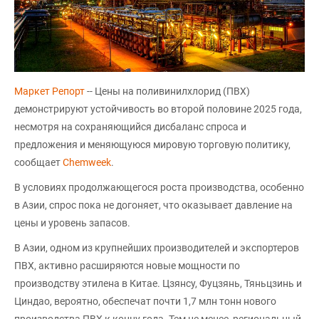
Маркет Репорт
-- Цены на поливинилхлорид (ПВХ)
демонстрируют устойчивость во второй половине 2025 года,
несмотря на сохраняющийся дисбаланс спроса и
предложения и меняющуюся мировую торговую политику,
сообщает
Chemweek
.
В условиях продолжающегося роста производства, особенно
в Азии, спрос пока не догоняет, что оказывает давление на
цены и уровень запасов.
В Азии, одном из крупнейших производителей и экспортеров
ПВХ, активно расширяются новые мощности по
производству этилена в Китае. Цзянсу, Фуцзянь, Тяньцзинь и
Циндао, вероятно, обеспечат почти 1,7 млн тонн нового
производства ПВХ к концу года. Тем не менее, региональный