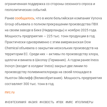
ограниченная поддержка со стороны сезонного спроса и
геополитических событий.
Ранее
сообщалось
, что в июле бельгийская компания Vynova
Group объявила о полном прекращении производства ПВХ
на своем заводе в Беке (Нидерланды) к ноябрю 2025 года.
Мощность предприятия — 225 тыс. тонн продукции в год.
Практически одновременно с этим американская Dow
Chemical объявила о закрытии нескольких производств на
территории ЕС. Среди них – активы по производству хлора,
щелочи и винила в Шкопау (Германия). А годом ранее Ineos
Inovyn (входит в холдинг Ineos) закрыл две линии по
производству поливинилхлорида на своей площадке в
Ньютон-Эйклифф (Великобритания). Мощность предприятия
составляет 300 тыс. тонн в год.
mrc.ru
#
НЕФТЕХИМИЯ
#
АЗИЯ
#
НОВОСТЬ
#
ПВХ
#
MRC
#
ПОЛИМЕРЫ