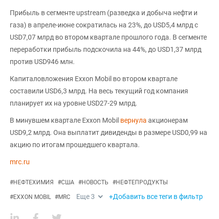
Прибыль в сегменте upstream (разведка и добыча нефти и
газа) в апреле-июне сократилась на 23%, до USD5,4 млрд с
USD7,07 млрд во втором квартале прошлого года. В сегменте
переработки прибыль подскочила на 44%, до USD1,37 млрд
против USD946 млн.
Капиталовложения Exxon Mobil во втором квартале
составили USD6,3 млрд. На весь текущий год компания
планирует их на уровне USD27-29 млрд.
В минувшем квартале Exxon Mobil
вернула
акционерам
USD9,2 млрд. Она выплатит дивиденды в размере USD0,99 на
акцию по итогам прошедшего квартала.
mrc.ru
#
НЕФТЕХИМИЯ
#
США
#
НОВОСТЬ
#
НЕФТЕПРОДУКТЫ
Еще
3
+Добавить все теги в фильтр
#
EXXON MOBIL
#
MRC