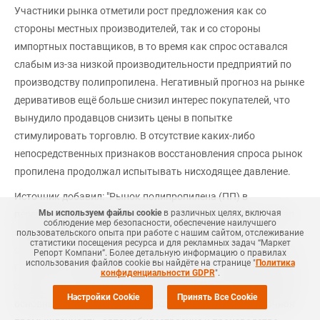
Участники рынка отметили рост предложения как со
стороны местных производителей, так и со стороны
импортных поставщиков, в то время как спрос оставался
слабым из-за низкой производительности предприятий по
производству полипропилена. Негативный прогноз на рынке
деривативов ещё больше снизил интерес покупателей, что
вынудило продавцов снизить цены в попытке
стимулировать торговлю. В отсутствие каких-либо
непосредственных признаков восстановления спроса рынок
пропилена продолжал испытывать нисходящее давление.
Источник добавил: "Рынок полипропилена (ПП) в
Мы используем файлы cookie
в различных целях, включая
перерабатывающей промышленности продемонстрировал
соблюдение мер безопасности, обеспечение наилучшего
признаки слабости, обусловленные вялым спросом со
пользовательского опыта при работе с нашим сайтом, отслеживание
статистики посещения ресурса и для рекламных задач “Маркет
стороны конечных потребителей и избытком предложения".
Репорт Компани”. Более детальную информацию о правилах
использования файлов cookie вы найдёте на странице "
Политика
Покупатели сохраняли осторожность из-за снижения цен на
конфиденциальности GDPR
".
сырье и отсутствия очевидных признаков восстановления в
Настройки Cookie
Принять Все Cookie
основных потребляющих отраслях, таких как упаковочная