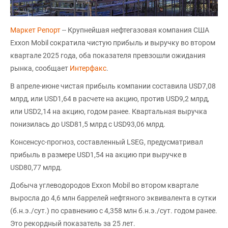
Маркет Репорт
-- Крупнейшая нефтегазовая компания США
Exxon Mobil сократила чистую прибыль и выручку во втором
квартале 2025 года, оба показателя превзошли ожидания
рынка, сообщает
Интерфакс
.
В апреле-июне чистая прибыль компании составила USD7,08
млрд, или USD1,64 в расчете на акцию, против USD9,2 млрд,
или USD2,14 на акцию, годом ранее. Квартальная выручка
понизилась до USD81,5 млрд с USD93,06 млрд.
Консенсус-прогноз, составленный LSEG, предусматривал
прибыль в размере USD1,54 на акцию при выручке в
USD80,77 млрд.
Добыча углеводородов Exxon Mobil во втором квартале
выросла до 4,6 млн баррелей нефтяного эквивалента в сутки
(б.н.э./сут.) по сравнению с 4,358 млн б.н.э./сут. годом ранее.
Это рекордный показатель за 25 лет.