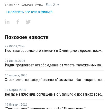
Еще
2
#
АММИАК
#
АКРОН
#
MRC
+Добавить все теги в фильтр
Похожие новости
27 Июля
,
2026
Поставки российского аммиака в Финляндию выросли, несмотря на санкции
01 Июля
,
2026
Индия продлевает освобождение от уплаты таможенных пошлин на импорт нефтехимии на фоне конфликта на Ближнем Востоке
16 Апреля
,
2026
Строительство завода "зеленого" аммиака в Финляндии отложено до 2030 года
17 Марта
,
2026
Reliance заключила соглашение с Samsung о поставках возобновляемого аммиака на сумму USD3 млрд
19 Января
,
2026
"Тольяттиазот" присоединит к себе "Трансаммиак"