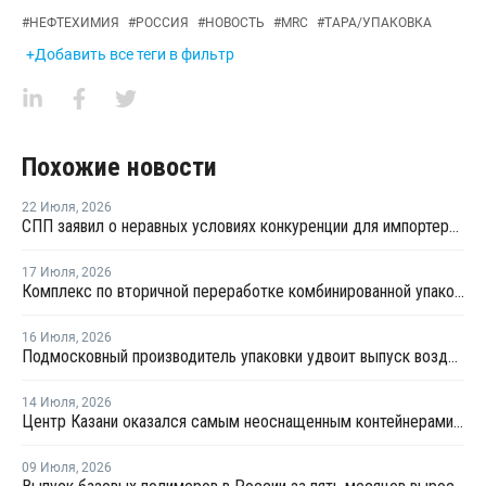
#
НЕФТЕХИМИЯ
#
РОССИЯ
#
НОВОСТЬ
#
MRC
#
ТАРА/УПАКОВКА
+Добавить все теги в фильтр
Похожие новости
22 Июля
,
2026
СПП заявил о неравных условиях конкуренции для импортеров полимерной упаковки в рамках российского РОП
17 Июля
,
2026
Комплекс по вторичной переработке комбинированной упаковки запущен в Челябинске
16 Июля
,
2026
Подмосковный производитель упаковки удвоит выпуск воздушно-пузырчатой пленки до 30 млн кв. метров в год
14 Июля
,
2026
Центр Казани оказался самым неоснащенным контейнерами раздельного сбора отходов
09 Июля
,
2026