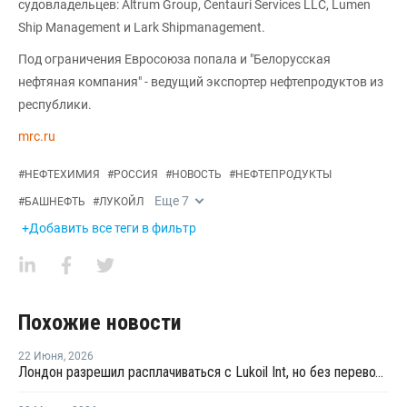
судовладельцев: Altrum Group, Centauri Services LLC, Lumen
Ship Management и Lark Shipmanagement.
Под ограничения Евросоюза попала и "Белорусская
нефтяная компания" - ведущий экспортер нефтепродуктов из
республики.
mrc.ru
#
НЕФТЕХИМИЯ
#
РОССИЯ
#
НОВОСТЬ
#
НЕФТЕПРОДУКТЫ
Еще
7
#
БАШНЕФТЬ
#
ЛУКОЙЛ
+Добавить все теги в фильтр
Похожие новости
22 Июня
,
2026
Лондон разрешил расплачиваться с Lukoil Int, но без перевода средств Лукойлу