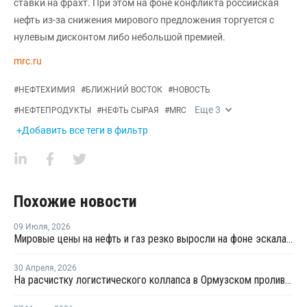
ставки на фрахт. При этом на фоне конфликта российская
нефть из-за снижения мирового предложения торгуется с
нулевым дисконтом либо небольшой премией.
mrc.ru
#
НЕФТЕХИМИЯ
#
БЛИЖНИЙ ВОСТОК
#
НОВОСТЬ
Еще
3
#
НЕФТЕПРОДУКТЫ
#
НЕФТЬ СЫРАЯ
#
MRC
+Добавить все теги в фильтр
Похожие новости
09 Июля
,
2026
Мировые цены на нефть и газ резко выросли на фоне эскалации на Ближнем Востоке
30 Апреля
,
2026
На расчистку логистического коллапса в Ормузском проливе уйдет не менее 275 дней