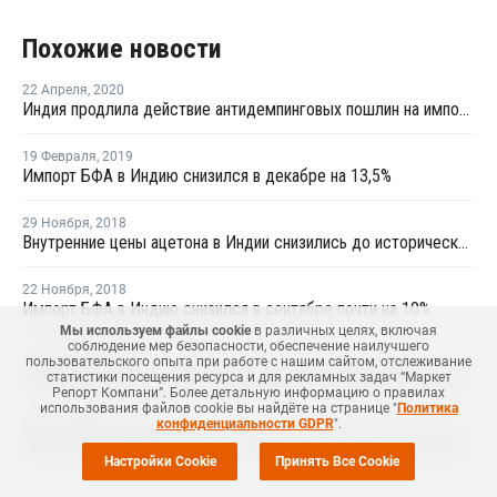
Похожие новости
22 Апреля
,
2020
Индия продлила действие антидемпинговых пошлин на импорт ацетона из трех стран
19 Февраля
,
2019
Импорт БФА в Индию снизился в декабре на 13,5%
29 Ноября
,
2018
Внутренние цены ацетона в Индии снизились до исторического минимума
22 Ноября
,
2018
Импорт БФА в Индию снизился в сентябре почти на 10%
Мы используем файлы cookie
в различных целях, включая
соблюдение мер безопасности, обеспечение наилучшего
22 Ноября
,
2018
пользовательского опыта при работе с нашим сайтом, отслеживание
Цены импортного ацетона в Индии упали до минимума с марта 2016 года
статистики посещения ресурса и для рекламных задач “Маркет
Репорт Компани”. Более детальную информацию о правилах
использования файлов cookie вы найдёте на странице "
Политика
19 Октября
,
2018
конфиденциальности GDPR
".
Импорт БФА в Индию вырос в августе более чем наполовину
Настройки Cookie
Принять Все Cookie