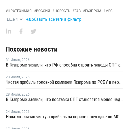
#
НЕФТЕХИМИЯ
#
РОССИЯ
#
НОВОСТЬ
#
ГАЗ
#
ГАЗПРОМ
#
MRC
Еще
4
+Добавить все теги в фильтр
Похожие новости
31 Июля
,
2026
В Газпроме заявили, что РФ способна строить заводы СПГ как у себя, так и за рубежом
28 Июля
,
2026
Чистая прибыль головной компании Газпрома по РСБУ в первом полугодии составила 78 млрд рублей
28 Июля
,
2026
В Газпроме заявили, что поставки СПГ становятся менее надежным способом газоснабжения
24 Июля
,
2026
Новатэк снизил чистую прибыль за первое полугодие по МСФО на 3,1%