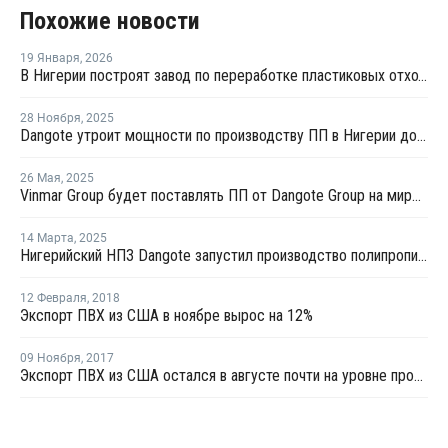
Похожие новости
19 Января
,
2026
В Нигерии построят завод по переработке пластиковых отходов в ПЭТ мощностью 100 тысяч тонн
28 Ноября
,
2025
Dangote утроит мощности по производству ПП в Нигерии до 2,4 млн тонн в год
26 Мая
,
2025
Vinmar Group будет поставлять ПП от Dangote Group на мировые рынки
14 Марта
,
2025
Нигерийский НПЗ Dangote запустил производство полипропилена
12 Февраля
,
2018
Экспорт ПВХ из США в ноябре вырос на 12%
09 Ноября
,
2017
Экспорт ПВХ из США остался в августе почти на уровне прошлого года, несмотря на ураган "Харви"