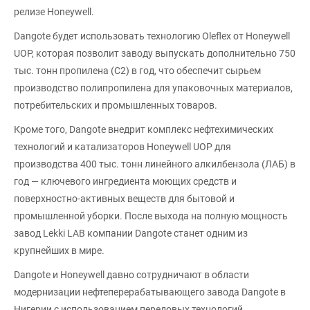
релизе Honeywell.
Dangote будет использовать технологию Oleflex от Honeywell
UOP, которая позволит заводу выпускать дополнительно 750
тыс. тонн пропилена (С2) в год, что обеспечит сырьем
производство полипропилена для упаковочных материалов,
потребительских и промышленных товаров.
Кроме того, Dangote внедрит комплекс нефтехимических
технологий и катализаторов Honeywell UOP для
производства 400 тыс. тонн линейного алкилбензола (ЛАБ) в
год — ключевого ингредиента моющих средств и
поверхностно-активных веществ для бытовой и
промышленной уборки. После выхода на полную мощность
завод Lekki LAB компании Dangote станет одним из
крупнейших в мире.
Dangote и Honeywell давно сотрудничают в области
модернизации нефтеперерабатывающего завода Dangote в
Нигерии с использованием передовых технологий,