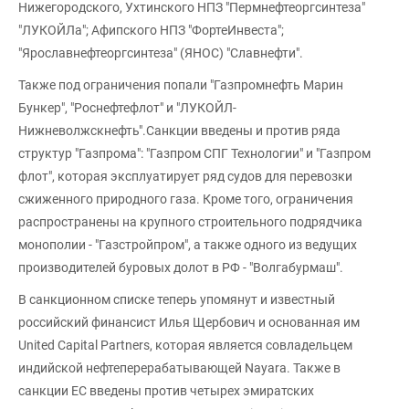
Нижегородского, Ухтинского НПЗ "Пермнефтеоргсинтеза"
"ЛУКОЙЛа"; Афипского НПЗ "ФортеИнвеста";
"Ярославнефтеоргсинтеза" (ЯНОС) "Славнефти".
Также под ограничения попали "Газпромнефть Марин
Бункер", "Роснефтефлот" и "ЛУКОЙЛ-
Нижневолжскнефть".Санкции введены и против ряда
структур "Газпрома": "Газпром СПГ Технологии" и "Газпром
флот", которая эксплуатирует ряд судов для перевозки
сжиженного природного газа. Кроме того, ограничения
распространены на крупного строительного подрядчика
монополии - "Газстройпром", а также одного из ведущих
производителей буровых долот в РФ - "Волгабурмаш".
В санкционном списке теперь упомянут и известный
российский финансист Илья Щербович и основанная им
United Capital Partners, которая является совладельцем
индийской нефтеперерабатывающей Nayara. Также в
санкции ЕС введены против четырех эмиратских