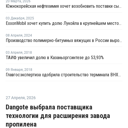
20 Марта
,
2026
Южнокорейская нефтехимия хочет возобновить поставки сырья из России
03 Декабря
,
2025
ExxonMobil хочет купить долю Лукойла в крупнейшем месторождении Ирака
08 Апреля
,
2024
Производство полимерно-битумных вяжущих в России выросло на 15% за 2023 год
03 Апреля
,
2018
ТАИФ увеличил долю в Казаньоргсинтезе до 53,93%
09 Января
,
2018
Главгосэкспертиза одобрила строительство терминала ВНХК в Приморском крае
27 Апреля
,
2026
Dangote выбрала поставщика
технологии для расширения завода
пропилена