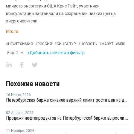
министр энергетики США Крис Райт, участники
консультаций настаивали на сохранении низких цен на
энергоносители.
mrc.ru
#
НЕФТЕХИМИЯ
#
РОССИЯ
#
СИНГАПУР
#
НОВОСТЬ
#
МАЗУТ
#
MRC
Еще
2
+Добавить все теги в фильтр
Похожие новости
16 Июня
,
2026
Петербургская биржа снизила верхний лимит роста цен на дизель до 0,01%
02 Апреля
,
2025
Продажи нефтепродуктов на Петербургской бирже выросли в первом квартале на 7,3%
11 Ноября
,
2024