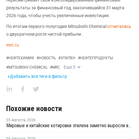
результаты за финансовый год, закончившийся 31 марта
2026 года, чтобы учесть увеличенные инвестиции.
По итогам первого полугодия Mitsubishi Chemical
отчиталась
о двукратном росте чистой прибыли.
mrc.ru
#
НЕФТЕХИМИЯ
#
НОВОСТЬ
#
ЭТИЛЕН
#
НЕФТЕПРОДУКТЫ
Еще
3
#
MITSUBISHI CHEMICAL
#
MRC
+Добавить все теги в фильтр
Похожие новости
05 Августа
,
2026
Мировые и китайские котировки этилена заметно выросли во второй половине июля
05 Августа
,
2026