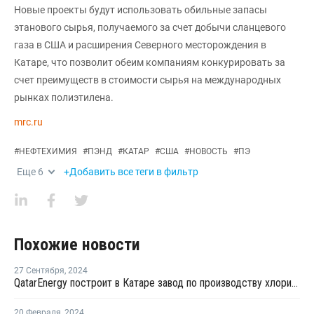
Новые проекты будут использовать обильные запасы
этанового сырья, получаемого за счет добычи сланцевого
газа в США и расширения Северного месторождения в
Катаре, что позволит обеим компаниям конкурировать за
счет преимуществ в стоимости сырья на международных
рынках полиэтилена.
mrc.ru
#
НЕФТЕХИМИЯ
#
ПЭНД
#
КАТАР
#
США
#
НОВОСТЬ
#
ПЭ
Еще
6
+Добавить все теги в фильтр
Похожие новости
27 Сентября
,
2024
QatarEnergy построит в Катаре завод по производству хлористого натрия
20 Февраля
,
2024