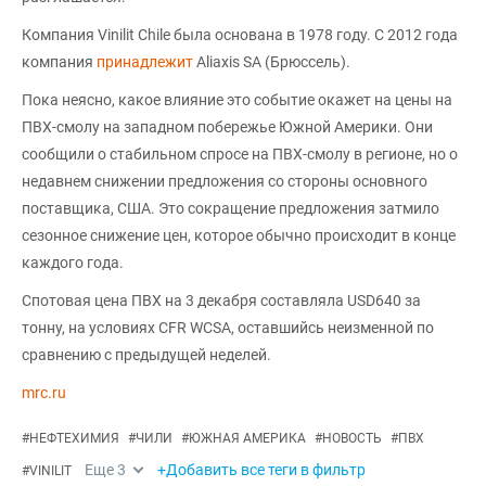
Компания Vinilit Chile была основана в 1978 году. С 2012 года
компания
принадлежит
Aliaxis SA (Брюссель).
Пока неясно, какое влияние это событие окажет на цены на
ПВХ-смолу на западном побережье Южной Америки. Они
сообщили о стабильном спросе на ПВХ-смолу в регионе, но о
недавнем снижении предложения со стороны основного
поставщика, США. Это сокращение предложения затмило
сезонное снижение цен, которое обычно происходит в конце
каждого года.
Спотовая цена ПВХ на 3 декабря составляла USD640 за
тонну, на условиях CFR WCSA, оставшийсь неизменной по
сравнению с предыдущей неделей.
mrc.ru
#
НЕФТЕХИМИЯ
#
ЧИЛИ
#
ЮЖНАЯ АМЕРИКА
#
НОВОСТЬ
#
ПВХ
Еще
3
+Добавить все теги в фильтр
#
VINILIT