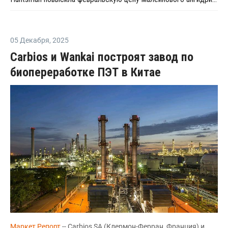
05 Декабря
,
2025
Carbios и Wankai построят завод по
биопереработке ПЭТ в Китае
Маркет Репорт
-- Carbios SA (Клермон-Ферран, Франция) и