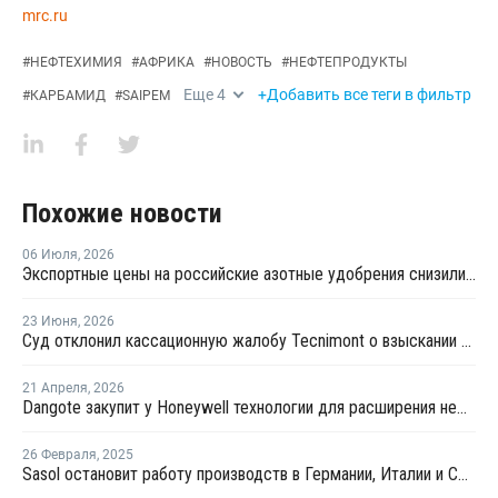
mrc.ru
#
НЕФТЕХИМИЯ
#
АФРИКА
#
НОВОСТЬ
#
НЕФТЕПРОДУКТЫ
Еще
4
+Добавить все теги в фильтр
#
КАРБАМИД
#
SAIPEM
Похожие новости
06 Июля
,
2026
Экспортные цены на российские азотные удобрения снизились на 22-40%
23 Июня
,
2026
Суд отклонил кассационную жалобу Tecnimont о взыскании в пользу "Еврохима"
21 Апреля
,
2026
Dangote закупит у Honeywell технологии для расширения нефтехимического комплекса в Лагосе
26 Февраля
,
2025
Sasol остановит работу производств в Германии, Италии и США