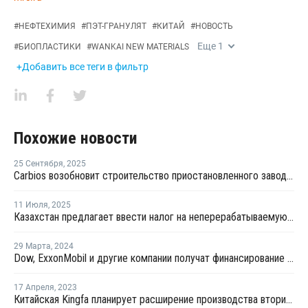
#
НЕФТЕХИМИЯ
#
ПЭТ-ГРАНУЛЯТ
#
КИТАЙ
#
НОВОСТЬ
Еще
1
#
БИОПЛАСТИКИ
#
WANKAI NEW MATERIALS
+Добавить все теги в фильтр
Похожие новости
25 Сентября
,
2025
Carbios возобновит строительство приостановленного завода по биопереработке ПЭТ во Франции
11 Июля
,
2025
Казахстан предлагает ввести налог на неперерабатываемую упаковку
29 Марта
,
2024
Dow, ExxonMobil и другие компании получат финансирование за декарбонизацию
17 Апреля
,
2023
Китайская Kingfa планирует расширение производства вторичных полимеров