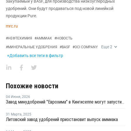
закупаемый у BASF, для производства низкоуглеродных
удобрений. Они будут продаваться под новой линейкой
продукции Pure.
mrc.ru
#
НЕФТЕХИМИЯ
#
АММИАК
#
НОВОСТЬ
Еще
2
#
МИНЕРАЛЬНЫЕ УДОБРЕНИЯ
#
BASF
#
OCI COMPANY
+Добавить все теги в фильтр
Похожие новости
04 Июня
,
2026
Завод минудобрений "Еврохима" в Кингисеппе могут запустить в третьем квартале 2026 года
31 Марта
,
2025
Литовский завод удобрений приостановит выпуск аммиака