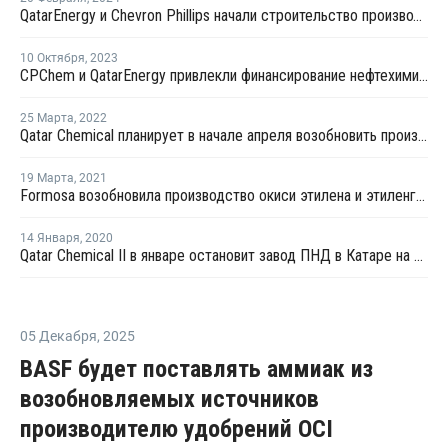
QatarEnergy и Chevron Phillips начали строительство производсто полимеров в Катаре
10 Октября
,
2023
CPChem и QatarEnergy привлекли финансирование нефтехимического комплекса Рас-Лаффан
25 Марта
,
2022
Qatar Chemical планирует в начале апреля возобновить производство ПНД в Катаре
19 Марта
,
2021
Formosa возобновила производство окиси этилена и этиленгликоля в Пойнт-Комфорт
14 Января
,
2020
Qatar Chemical II в январе остановит завод ПНД в Катаре на плановую профилактику
05 Декабря
,
2025
BASF будет поставлять аммиак из
возобновляемых источников
производителю удобрений OCI