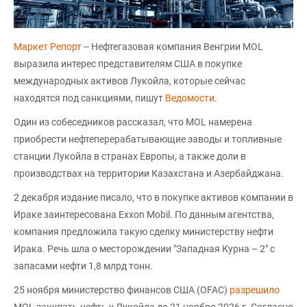
Маркет Репорт
-- Нефтегазовая компания Венгрии MOL
выразила интерес представителям США в покупке
международных активов Лукойла, которые сейчас
находятся под санкциями, пишут
Ведомости
.
Один из собеседников рассказал, что MOL намерена
приобрести нефтеперерабатывающие заводы и топливные
станции Лукойла в странах Европы, а также доли в
производствах на территории Казахстана и Азербайджана.
2 декабря издание писало, что в покупке активов компании в
Ираке заинтересована Exxon Mobil. По данным агентства,
компания предложила такую сделку министерству нефти
Ирака. Речь шла о месторождении "Западная Курна – 2" с
запасами нефти 1,8 млрд тонн.
25 ноября министерство финансов США (OFAC)
разрешило
MOL закупать нефть у Лукойла до 21 ноября 2026 г. Согласно