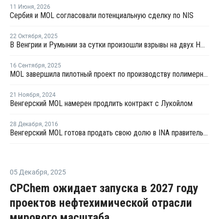
11 Июня
,
2026
Сербия и MOL согласовали потенциальную сделку по NIS
22 Октября
,
2025
В Венгрии и Румынии за сутки произошли взрывы на двух НПЗ с российской нефтью
16 Сентября
,
2025
MOL завершила пилотный проект по производству полимерных материалов из циклического сырья в Венгрии
21 Ноября
,
2024
Венгерский MOL намерен продлить контракт с Лукойлом
28 Декабря
,
2016
Венгерский MOL готова продать свою долю в INA правительству Хорватии
05 Декабря
,
2025
CPChem ожидает запуска в 2027 году
проектов нефтехимической отрасли
мирового масштаба