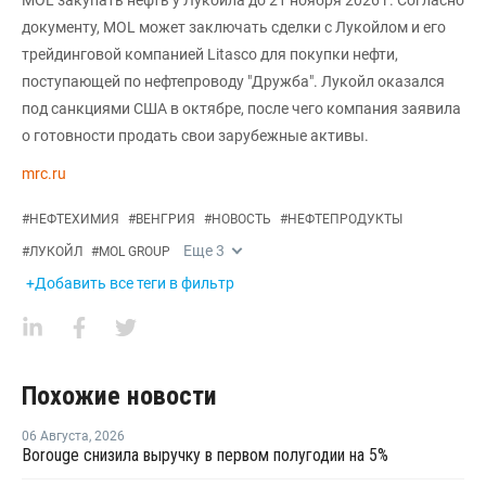
документу, MOL может заключать сделки с Лукойлом и его
трейдинговой компанией Litasco для покупки нефти,
поступающей по нефтепроводу "Дружба". Лукойл оказался
под санкциями США в октябре, после чего компания заявила
о готовности продать свои зарубежные активы.
mrc.ru
#
НЕФТЕХИМИЯ
#
ВЕНГРИЯ
#
НОВОСТЬ
#
НЕФТЕПРОДУКТЫ
Еще
3
#
ЛУКОЙЛ
#
MOL GROUP
+Добавить все теги в фильтр
Похожие новости
06 Августа
,
2026
Borouge снизила выручку в первом полугодии на 5%