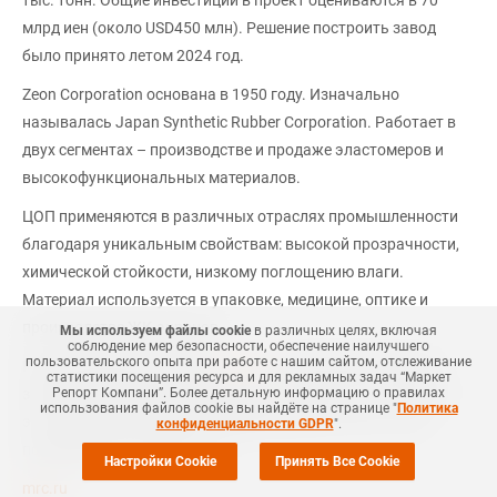
тыс. тонн. Общие инвестиции в проект оцениваются в 70
млрд иен (около USD450 млн). Решение построить завод
было принято летом 2024 год.
Zeon Corporation основана в 1950 году. Изначально
называлась Japan Synthetic Rubber Corporation. Работает в
двух сегментах – производстве и продаже эластомеров и
высокофункциональных материалов.
ЦОП применяются в различных отраслях промышленности
благодаря уникальным свойствам: высокой прозрачности,
химической стойкости, низкому поглощению влаги.
Материал используется в упаковке, медицине, оптике и
производстве ЖК-экранов.
Мы используем файлы cookie
в различных целях, включая
соблюдение мер безопасности, обеспечение наилучшего
пользовательского опыта при работе с нашим сайтом, отслеживание
Ранее Mitsubishi Chemical
открыла
крупнейший в Японии
статистики посещения ресурса и для рекламных задач “Маркет
Репорт Компани”. Более детальную информацию о правилах
завод по переработке химических отходов. На начальном
использования файлов cookie вы найдёте на странице "
Политика
этапе предприятие будет перерабатывать 20 тыс. тонн
конфиденциальности GDPR
".
полимерных отходов в год.
Настройки Cookie
Принять Все Cookie
mrc.ru