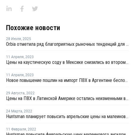
Похожие новости
28 Июля
,
2025
Orbia отметила ряд благоприятных рыночных тенденций для своего ПВХ бизнеса
11 Апреля
,
2023
Цены на каустическую соду в Мексике снизились во втором квартале
11 Апреля
,
2023
Новое повышение пошлин на импорт ПВХ в Аргентине беспокоит рынок
29 Августа
,
2022
Цены на ПВХ в Латинской Америке остались неизменными в конце августа
24 Марта
,
2022
Huntsman планирует повысить апрельские цены на малеиновый ангидрид для Северной и Южной Америки
11 Февраля
,
2022
Huntsman повысила февральскую цену малеинового ангидрида для Северной и Южной Америки