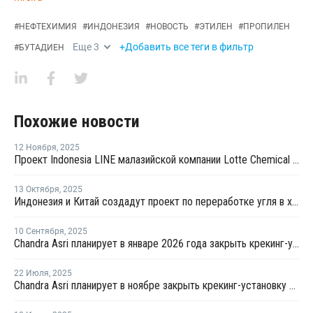
#
НЕФТЕХИМИЯ
#
ИНДОНЕЗИЯ
#
НОВОСТЬ
#
ЭТИЛЕН
#
ПРОПИЛЕН
Еще
3
+Добавить все теги в фильтр
#
БУТАДИЕН
Похожие новости
12 Ноября
,
2025
Проект Indonesia LINE малазийской компании Lotte Chemical Titan позволит сэкономить на импорте
13 Октября
,
2025
Индонезия и Китай создадут проект по переработке угля в химикаты
10 Сентября
,
2025
Chandra Asri планирует в январе 2026 года закрыть крекинг-установку в Чилегоне на профилактику
22 Июля
,
2025
Chandra Asri планирует в ноябре закрыть крекинг-установку в Чилегоне на профилактику