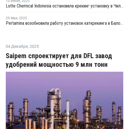
10 Июня
,
2025
Lotte Chemical Indonesia остановила крекинг-установку в Чилегоне из-за технических проблем
29 Мая
,
2025
Pertamina возобновила работу установок каткрекинга в Балонгане
04 Декабря
,
2025
Saipem спроектирует для DFL завод
удобрений мощностью 9 млн тонн