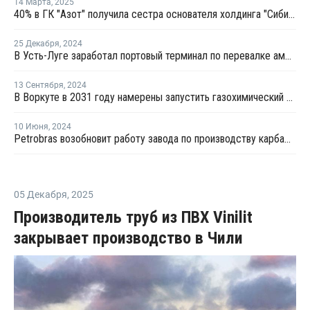
14 Марта
,
2025
40% в ГК "Азот" получила сестра основателя холдинга "Сибирский деловой союз"
25 Декабря
,
2024
В Усть-Луге заработал портовый терминал по перевалке аммиака
13 Сентября
,
2024
В Воркуте в 2031 году намерены запустить газохимический комплекс
10 Июня
,
2024
Petrobras возобновит работу завода по производству карбамида и аммиака в Бразилии
05 Декабря
,
2025
Производитель труб из ПВХ Vinilit
закрывает производство в Чили