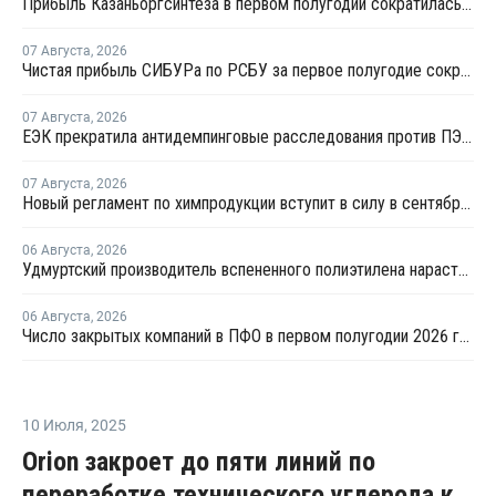
Прибыль Казаньоргсинтеза в первом полугодии сократилась более чем в 2 раза
07 Августа
,
2026
Чистая прибыль СИБУРа по РСБУ за первое полугодие сократилась в 3,6 раза
07 Августа
,
2026
ЕЭК прекратила антидемпинговые расследования против ПЭ и ПП из Азербайджана и Туркменистана
07 Августа
,
2026
Новый регламент по химпродукции вступит в силу в сентябре 2027 года
06 Августа
,
2026
Удмуртский производитель вспененного полиэтилена нарастит выпуск на 15%
06 Августа
,
2026
Число закрытых компаний в ПФО в первом полугодии 2026 года вдвое превысило число новых
10 Июля
,
2025
Orion закроет до пяти линий по
переработке технического углерода к