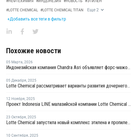
#
НЕФТЕХИМИЯ
#
ИНДОНЕЗИЯ
#
НОВОСТЬ
#
ЭТИЛЕН
Еще
2
#
LOTTE CHEMICAL
#
LOTTE CHEMICAL TITAN
+Добавить все теги в фильтр
Похожие новости
05 Марта
,
2026
Индонезийская компания Chandra Asri объявляет форс-мажор в связи с перебоями в поставках сырья
05 Декабря
,
2025
Lotte Chemical рассматривает варианты развития дочернего предприятия на фоне запуска производства олефинов
12 Ноября
,
2025
Проект Indonesia LINE малазийской компании Lotte Chemical Titan позволит сэкономить на импорте
23 Октября
,
2025
Lotte Chemical запустила новый комплекс этилена и пропилена в Малайзии
10 Сентября
,
2025