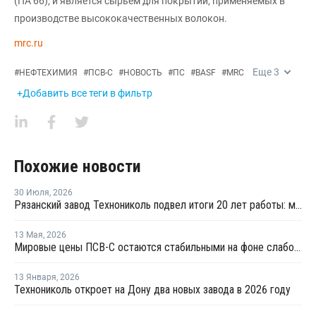
(ПА 66), и является сырьем для покрытий, применяемых в
производстве высококачественных волокон.
mrc.ru
Еще
3
#
НЕФТЕХИМИЯ
#
ПСВ-С
#
НОВОСТЬ
#
ПС
#
BASF
#
MRC
+Добавить все теги в фильтр
Похожие новости
30 Июля
,
2026
Рязанский завод Технониколь подвел итоги 20 лет работы: мощности выпуска XPS превышают 1 млн куб. м в год
13 Мая
,
2026
Мировые цены ПСВ-С остаются стабильными на фоне слабого спроса
13 Января
,
2026
Технониколь откроет на Дону два новых завода в 2026 году