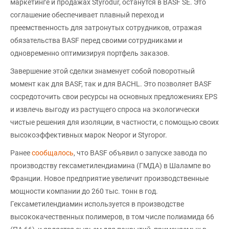
маркетинге и продажах Styrodur, останутся в BASF SE. Это
соглашение обеспечивает плавный переход и
преемственность для затронутых сотрудников, отражая
обязательства BASF перед своими сотрудниками и
одновременно оптимизируя портфель заказов.
Завершение этой сделки знаменует собой поворотный
момент как для BASF, так и для BACHL. Это позволяет BASF
сосредоточить свои ресурсы на основных предложениях EPS
и извлечь выгоду из растущего спроса на экологически
чистые решения для изоляции, в частности, с помощью своих
высокоэффективных марок Neopor и Styropor.
Ранее
сообщалось
, что BASF объявил о запуске завода по
производству гексаметилендиамина (ГМДА) в Шалампе во
Франции. Новое предприятие увеличит производственные
мощности компании до 260 тыс. тонн в год.
Гексаметилендиамин используется в производстве
высококачественных полимеров, в том числе полиамида 66