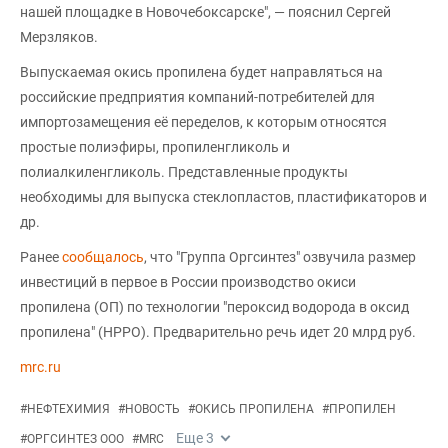
нашей площадке в Новочебоксарске", — пояснил Сергей
Мерзляков.
Выпускаемая окись пропилена будет направляться на
российские предприятия компаний-потребителей для
импортозамещения её переделов, к которым относятся
простые полиэфиры, пропиленгликоль и
полиалкиленгликоль. Представленные продукты
необходимы для выпуска стеклопластов, пластификаторов и
др.
Ранее
сообщалось
, что "Группа Оргсинтез" озвучила размер
инвестиций в первое в России производство окиси
пропилена (ОП) по технологии "пероксид водорода в оксид
пропилена" (HPPO). Предварительно речь идет 20 млрд руб.
mrc.ru
#
НЕФТЕХИМИЯ
#
НОВОСТЬ
#
ОКИСЬ ПРОПИЛЕНА
#
ПРОПИЛЕН
Еще
3
#
ОРГСИНТЕЗ ООО
#
MRC