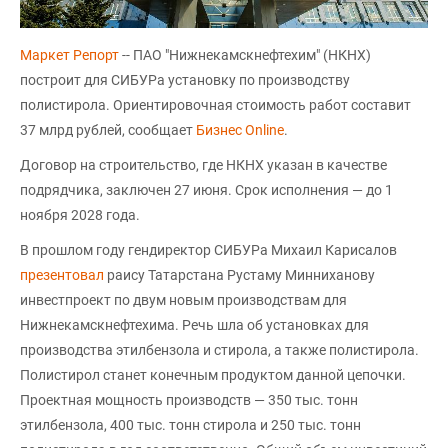
Маркет Репорт
-- ПАО "Нижнекамскнефтехим" (НКНХ)
построит для СИБУРа установку по производству
полистирола. Ориентировочная стоимость работ составит
37 млрд рублей, сообщает
Бизнес Online
.
Договор на строительство, где НКНХ указан в качестве
подрядчика, заключен 27 июня. Срок исполнения — до 1
ноября 2028 года.
В прошлом году гендиректор СИБУРа Михаил Карисалов
презентовал
раису Татарстана Рустаму Минниханову
инвестпроект по двум новым производствам для
Нижнекамскнефтехима. Речь шла об установках для
производства этилбензола и стирола, а также полистирола.
Полистирол станет конечным продуктом данной цепочки.
Проектная мощность производств — 350 тыс. тонн
этилбензола, 400 тыс. тонн стирола и 250 тыс. тонн