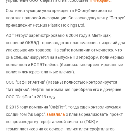
управление ООО "Сафпэт актив", сообщает
Интерфакс
.
Соответствующий указ президента РФ опубликован на
портале правовой информации. Согласно документу, "Петрус"
принадлежит Pet.Rus Plastic Holdings Ltd.
АО "Петрус" зарегистрировано в 2004 году в Мытищах,
основной ОКВЭД - производство пластмассовых изделий для
упаковывания товаров. На сайте компании отмечается, что
она специализируется на выпуске ПЭТ-преформ, полимерных
колпачков и БОПЭТ-плёнок (биаксиально-ориентированные
полиэтилентерефталатные пленки).
ООО "СафПэт Актив" (Казань) полностью контролируется
"Татнефтью". Нефтяная компания приобрела его и дочернее
ООО "СафПэт" в 2019 году.
В 2015 году компания "СафПэт", тогда еще контролируемая
холдингом "Ак Барс",
заявляла
о планах реализовать проект
по производству терефталевой кислоты (ТФК) и
термопластиков на ее основе - полиэтилентерефталатов