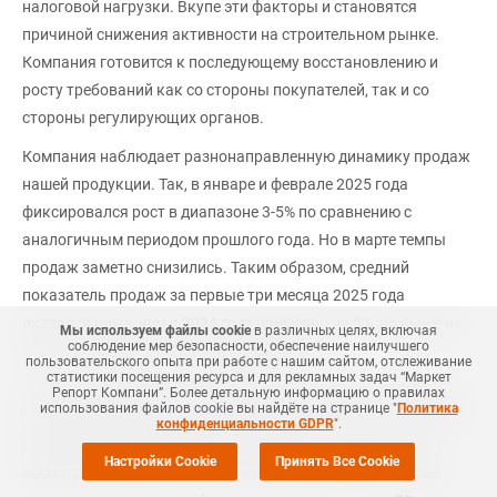
налоговой нагрузки. Вкупе эти факторы и становятся
причиной снижения активности на строительном рынке.
Компания готовится к последующему восстановлению и
росту требований как со стороны покупателей, так и со
стороны регулирующих органов.
Компания наблюдает разнонаправленную динамику продаж
нашей продукции. Так, в январе и феврале 2025 года
фиксировался рост в диапазоне 3-5% по сравнению с
аналогичным периодом прошлого года. Но в марте темпы
продаж заметно снизились. Таким образом, средний
показатель продаж за первые три месяца 2025 года
оказался ниже, чем в 2024 году примерно на 5%, но выше на
Мы используем файлы cookie
в различных целях, включая
соблюдение мер безопасности, обеспечение наилучшего
13% по сравнению с нашими планами.
пользовательского опыта при работе с нашим сайтом, отслеживание
статистики посещения ресурса и для рекламных задач “Маркет
Снижение выручки за этот период год к году в натуральных
Репорт Компани”. Более детальную информацию о правилах
использования файлов cookie вы найдёте на странице "
Политика
показателях также колеблется в диапазоне 5%. В частности,
конфиденциальности GDPR
".
в сегменте индивидуального жилищного строительства,
Настройки Cookie
Принять Все Cookie
несмотря на отмену льготной ипотеки, материалы нашей