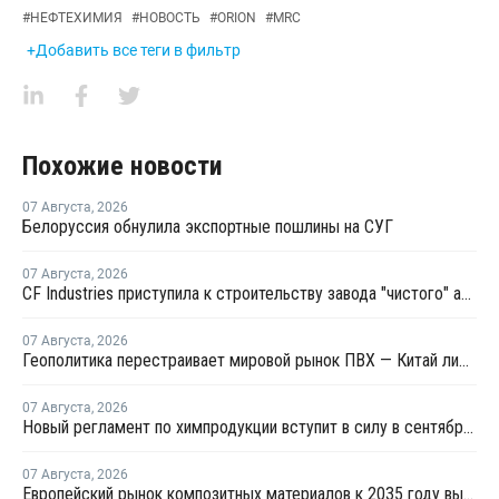
#
НЕФТЕХИМИЯ
#
НОВОСТЬ
#
ORION
#
MRC
+Добавить все теги в фильтр
Похожие новости
07 Августа
,
2026
Белоруссия обнулила экспортные пошлины на СУГ
07 Августа
,
2026
CF Industries приступила к строительству завода "чистого" аммиака за USD4 миллиарда
07 Августа
,
2026
Геополитика перестраивает мировой рынок ПВХ — Китай лидирует в экспорте
07 Августа
,
2026
Новый регламент по химпродукции вступит в силу в сентябре 2027 года
07 Августа
,
2026
Европейский рынок композитных материалов к 2035 году вырастет до USD47,5 млрд