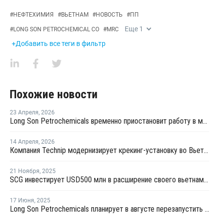
#
НЕФТЕХИМИЯ
#
ВЬЕТНАМ
#
НОВОСТЬ
#
ПП
Еще
1
#
LONG SON PETROCHEMICAL CO
#
MRC
+Добавить все теги в фильтр
Похожие новости
23 Апреля
,
2026
Long Son Petrochemicals временно приостановит работу в мае из-за проблем с сырьем
14 Апреля
,
2026
Компания Technip модернизирует крекинг-установку во Вьетнаме
21 Ноября
,
2025
SCG инвестирует USD500 млн в расширение своего вьетнамского НХК
17 Июня
,
2025
Long Son Petrochemicals планирует в августе перезапустить крекинг-установку во Вьетнаме