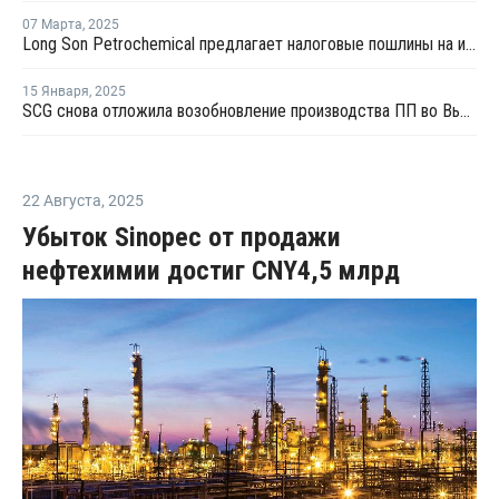
07 Марта
,
2025
Long Son Petrochemical предлагает налоговые пошлины на импорт
15 Января
,
2025
SCG снова отложила возобновление производства ПП во Вьетнаме
22 Августа
,
2025
Убыток Sinopec от продажи
нефтехимии достиг CNY4,5 млрд