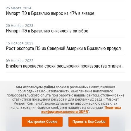
25 Марта
,
2024
Импорт ПЭ в Бразилию вырос на 47% в январе
20 Ноября
,
2023
Импорт ПЭ в Бразилию снизился в октябре
15 Ноября
,
2023
Рост экспорта ПЭ из Северной Америки в Бразилию продолжает оказывать давление на рентабельность местных производителей
09 Ноября
,
2022
Braskem перенесла сроки расширения производства этилена на 2023 год
Мы используем файлы cookie
в различных целях, включая
22 Августа
,
2025
соблюдение мер безопасности, обеспечение наилучшего
пользовательского опыта при работе с нашим сайтом, отслеживание
Clariant увеличивает мощности по
статистики посещения ресурса и для рекламных задач “Маркет
Репорт Компани”. Более детальную информацию о правилах
выпуску стабилизаторов в Китае
использования файлов cookie вы найдёте на странице "
Политика
конфиденциальности GDPR
".
Настройки Cookie
Принять Все Cookie