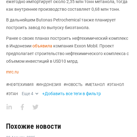
ежегодно импортирует около 2,35 млн тонн метанола, тогда
как внутреннее производство составляет 0,68 млн тонн.
В дальнейшем Butonas Petrochemical также планирует
построить завод по выпуску биоэтанола.
Ранее о своих планах построить нефтехимический комплекс
в Индонезии
объявила
компания Exxon Mobil. Проект
предполагает строительство нефтехимического комплекса с
объемом инвестиций в USD10 млрд.
mrc.ru
#
НЕФТЕХИМИЯ
#
ИНДОНЕЗИЯ
#
НОВОСТЬ
#
МЕТАНОЛ
#
ЭТАНОЛ
Еще
4
+Добавить все теги в фильтр
#
ЭТАН
Похожие новости