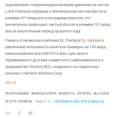
подчеркивает сохраняющееся внешнее давление на сектор.
Lotte Chemical сообщила о значительном чистом убытке в
размере 471 млрд вон в последнем квартале, что
значительно превышает чистый убыток в размере 107 млрд
вон за аналогичный период прошлого года.
Ранее в этом месяце компания DL Chemical Co.
одобрила
увеличение оплаченного капитала примерно на 150 млрд
южнокорейских вон (USD107,9 млн ) для своего
обремененного долгами совместного нефтехимического
предприятия Yeochun NCC, созданного на паритетных
началах с Hanwha Solutions Corp.
mrc.ru
#
НЕФТЕХИМИЯ
#
ЮЖНАЯ КОРЕЯ
#
НОВОСТЬ
#
ЭТИЛЕН
#
LG CHEM
Еще
3
+Добавить все теги в фильтр
#
LOTTE CHEMICAL