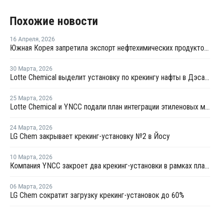
Похожие новости
16 Апреля
,
2026
Южная Корея запретила экспорт нефтехимических продуктов из нафты
30 Марта
,
2026
Lotte Chemical выделит установку по крекингу нафты в Дэсане и объединится с HD Hyundai Chemical
25 Марта
,
2026
Lotte Chemical и YNCC подали план интеграции этиленовых мощностей в Йосу
24 Марта
,
2026
LG Chem закрывает крекинг-установку №2 в Йосу
10 Марта
,
2026
Компания YNCC закроет два крекинг-установки в рамках плана рационализации производства этилена в Южной Корее
06 Марта
,
2026
LG Chem сократит загрузку крекинг-установок до 60%