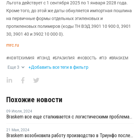
Льгота действует с 1 сентября 2025 по 1 января 2028 года.
Кроме того, до этой же даты обнуляется импортная пошлина
на первичные формы отдельных этиленовых и
пропиленовых полимеров (коды ТН ВЭД 3901 10 900 0, 3901
30, 3901 40 и 3902 10 000 0).
mrc.ru
#
НЕФТЕХИМИЯ
#
ПЭНД
#
БРАЗИЛИЯ
#
НОВОСТЬ
#
ПЭ
#
BRASKEM
Еще
3
+Добавить все теги в фильтр
Похожие новости
09 Июля
,
2024
Braskem все еще сталкивается с логистическими проблемами на своих заводах в Триунфо
21 Мая
,
2024
Braskem возобновила работу производство в Триунфо после наводнения