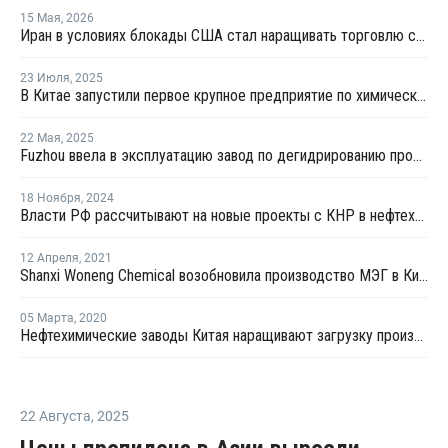
15 Мая
,
2026
Иран в условиях блокады США стал наращивать торговлю с Китаем по железной дороге
23 Июля
,
2025
В Китае запустили первое крупное предприятие по химической переработке смешанных пластиковых отходов
22 Мая
,
2025
Fuzhou ввела в эксплуатацию завод по дегидрированию пропана мощностью 900 тысяч тонн
18 Ноября
,
2024
Власти РФ рассчитывают на новые проекты с КНР в нефтехимии
12 Апреля
,
2021
Shanxi Woneng Chemical возобновила производство МЭГ в Китае
05 Марта
,
2020
Нефтехимические заводы Китая наращивают загрузку производства на фоне затихания коронавируса
22 Августа
,
2025