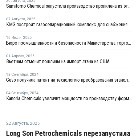
20 Августа
,
2025
Sumitomo Chemical запустила производство пропилена из этанола
07 Августа
,
2025
KMG построит газосепарационный комплекс для снабжения этаном завода Silleno
16 Июля
,
2025
Бюро промышленности и безопасности Министерства торговли США сняло экспортные ограничения на поставки этана в Китай
01 Апреля
,
2025
Вьетнам отменит пошлины на импорт этана из США
18 Сентября
,
2024
Gevo получила патент на технологию преобразования этанола в олефины за один этап
04 Сентября
,
2024
Kanoria Chemicals увеличит мощности по производству формальдегида на комплексе в Индии
22 Августа
,
2025
Long Son Petrochemicals перезапустила