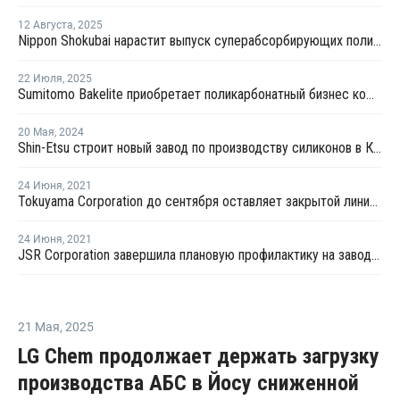
12 Августа
,
2025
Nippon Shokubai нарастит выпуск суперабсорбирующих полимеров
22 Июля
,
2025
Sumitomo Bakelite приобретает поликарбонатный бизнес компании AGC
20 Мая
,
2024
Shin-Etsu строит новый завод по производству силиконов в Китае
24 Июня
,
2021
Tokuyama Corporation до сентября оставляет закрытой линию ЭДХ № 2 в Токуяме
24 Июня
,
2021
JSR Corporation завершила плановую профилактику на заводе этилен-пропиленового каучука в Касиме
21 Мая
,
2025
LG Chem продолжает держать загрузку
производства АБС в Йосу сниженной