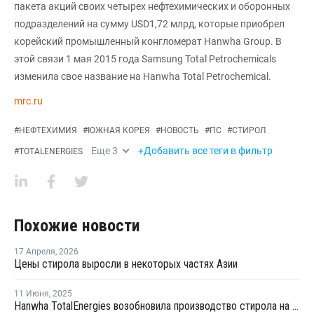
пакета акций своих четырех нефтехимических и оборонных
подразделений на сумму USD1,72 млрд, которые приобрел
корейский промышленный конгломерат Hanwha Group. В
этой связи 1 мая 2015 года Samsung Total Petrochemicals
изменила свое название на Hanwha Total Petrochemical.
mrc.ru
#
НЕФТЕХИМИЯ
#
ЮЖНАЯ КОРЕЯ
#
НОВОСТЬ
#
ПС
#
СТИРОЛ
Еще
3
+Добавить все теги в фильтр
#
TOTALENERGIES
Похожие новости
17 Апреля
,
2026
Цены стирола выросли в некоторых частях Азии
11 Июня
,
2025
Hanwha TotalEnergies возобновила производство стирола на линии №2 в Даэсане