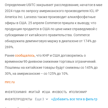
Определение USITC закрывает расследование, начатое в мае
2024 года по запросу американского производителя ICL-IP
America Inc. Lanxess также производит алкилфосфатные
эфиры в США. 25 апреля Commerce пришла к выводу, что
продукция продается в США по цене ниже справедливой с
субсидиями от китайского правительства. Commerce
обнаружила демпинговую маржу в диапазоне от 174% до
269%.
Ранее
сообщалось
, что КНР и США договорились о
временном 90-дневном снижении торговых ограничений.
Пошлины на китайские товары будут снижены со 145% до
30%, на американские – со 125% до 10%.
mrc.ru
#
НЕФТЕХИМИЯ
#
КИТАЙ
#
США
#
НОВОСТЬ
#
ПОЛИЭФИР
Еще
3
+Добавить все теги в фильтр
#
НЕФТЕПРОДУКТЫ