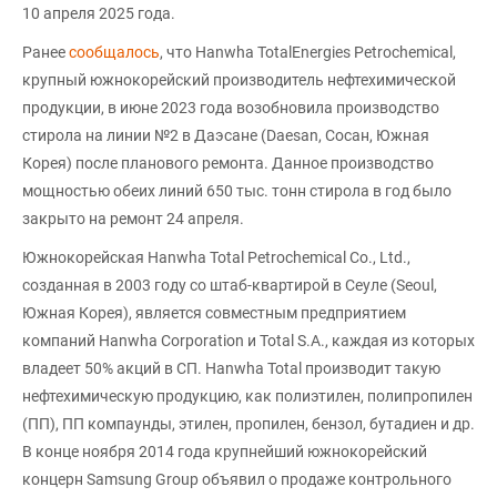
10 апреля 2025 года.
Ранее
сообщалось
, что Hanwha TotalEnergies Petrochemical,
крупный южнокорейский производитель нефтехимической
продукции, в июне 2023 года возобновила производство
стирола на линии №2 в Даэсане (Daesan, Сосан, Южная
Корея) после планового ремонта. Данное производство
мощностью обеих линий 650 тыс. тонн стирола в год было
закрыто на ремонт 24 апреля.
Южнокорейская Hanwha Total Petrochemical Co., Ltd.,
созданная в 2003 году со штаб-квартирой в Сеуле (Seoul,
Южная Корея), является совместным предприятием
компаний Hanwha Corporation и Total S.A., каждая из которых
владеет 50% акций в СП. Hanwha Total производит такую
нефтехимическую продукцию, как полиэтилен, полипропилен
(ПП), ПП компаунды, этилен, пропилен, бензол, бутадиен и др.
В конце ноября 2014 года крупнейший южнокорейский
концерн Samsung Group объявил о продаже контрольного