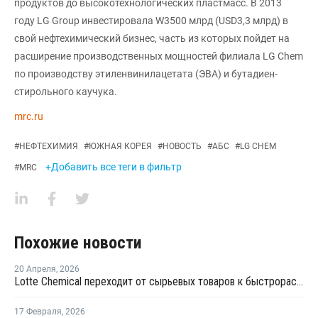
продуктов до высокотехнологических пластмасс. В 2013
году LG Group инвестировала W3500 млрд (USD3,3 млрд) в
свой нефтехимический бизнес, часть из которых пойдет на
расширение производственных мощностей филиала LG Chem
по производству этиленвинилацетата (ЭВА) и бутадиен-
стирольного каучука.
mrc.ru
#
НЕФТЕХИМИЯ
#
ЮЖНАЯ КОРЕЯ
#
НОВОСТЬ
#
АБС
#
LG CHEM
+Добавить все теги в фильтр
#
MRC
Похожие новости
20 Апреля
,
2026
Lotte Chemical переходит от сырьевых товаров к быстрорастущим секторам
17 Февраля
,
2026