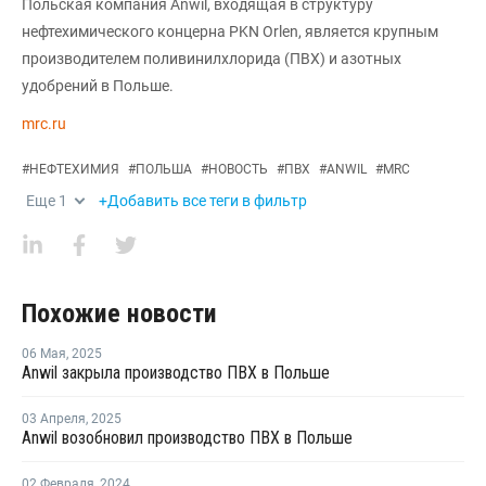
Польская компания Anwil, входящая в структуру
нефтехимического концерна PKN Orlen, является крупным
производителем поливинилхлорида (ПВХ) и азотных
удобрений в Польше.
mrc.ru
#
НЕФТЕХИМИЯ
#
ПОЛЬША
#
НОВОСТЬ
#
ПВХ
#
ANWIL
#
MRC
Еще
1
+Добавить все теги в фильтр
Похожие новости
06 Мая
,
2025
Anwil закрыла производство ПВХ в Польше
03 Апреля
,
2025
Anwil возобновил производство ПВХ в Польше
02 Февраля
,
2024