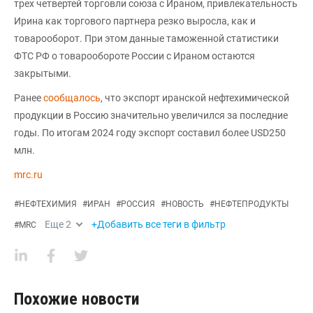
трех четвертей торговли союза с Ираном, привлекательность
Ирина как торгового партнера резко выросла, как и
товарооборот. При этом данные таможенной статистики
ФТС РФ о товарообороте России с Ираном остаются
закрытыми.
Ранее
сообщалось
, что экспорт иранской нефтехимической
продукции в Россию значительно увеличился за последние
годы. По итогам 2024 году экспорт составил более USD250
млн.
mrc.ru
#
НЕФТЕХИМИЯ
#
ИРАН
#
РОССИЯ
#
НОВОСТЬ
#
НЕФТЕПРОДУКТЫ
Еще
2
+Добавить все теги в фильтр
#
MRC
Похожие новости