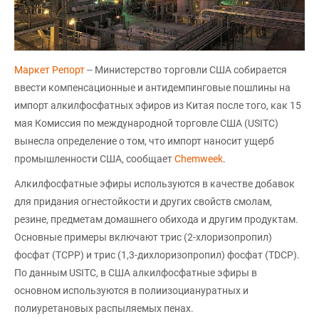
Маркет Репорт
-- Министерство торговли США собирается
ввести компенсационные и антидемпинговые пошлины на
импорт алкилфосфатных эфиров из Китая после того, как 15
мая Комиссия по международной торговле США (USITC)
вынесла определение о том, что импорт наносит ущерб
промышленности США, сообщает
Chemweek
.
Алкилфосфатные эфиры используются в качестве добавок
для придания огнестойкости и других свойств смолам,
резине, предметам домашнего обихода и другим продуктам.
Основные примеры включают трис (2-хлоризопропил)
фосфат (TCPP) и трис (1,3-дихлоризопропил) фосфат (TDCP).
По данным USITC, в США алкилфосфатные эфиры в
основном используются в полиизоциануратных и
полиуретановых распыляемых пенах.