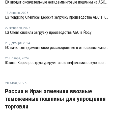
ЕК вводит окончательные антидемпинговые пошлины на АБС-пластик из Южной Кореи и Тайваня
18 Апреля
,
2025
LG Yongxing Chemical держит загрузку производства АБС в Китае на уровне 100%
27 Февраля
,
2025
LG Chem снизила загрузку производства АБС в Йосу
23 Декабря
,
2024
ЕС начал антидемпинговое расследование в отношении импорта АБС-пластика из Южной Кореи и Тайваня
26 Ноября
,
2024
Южная Корея реструктурирует свою нефтехимическую промышленность
20 Мая
,
2025
Россия и Иран отменили ввозные
таможенные пошлины для упрощения
торговли