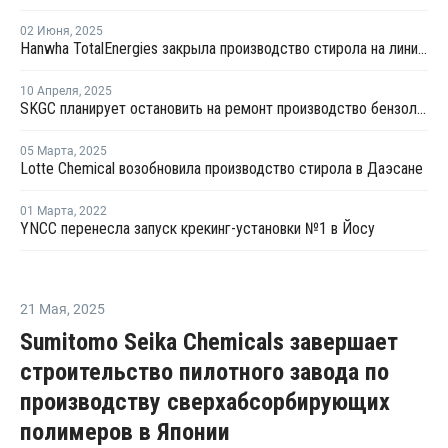
02 Июня
,
2025
Hanwha TotalEnergies закрыла производство стирола на линии №2 в Даэсане
10 Апреля
,
2025
SKGC планирует остановить на ремонт производство бензола в Южной Корее
05 Марта
,
2025
Lotte Chemical возобновила производство стирола в Даэсане
01 Марта
,
2022
YNCC перенесла запуск крекинг-установки №1 в Йосу
21 Мая
,
2025
Sumitomo Seika Chemicals завершает
строительство пилотного завода по
производству сверхабсорбирующих
полимеров в Японии