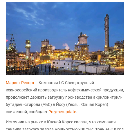
Маркет Репорт
-- Компания LG Chem, крупный
южнокорейский производитель нефтехимической продукции,
продолжает держать загрузку производства акрилонитрил-
бутадиен-стирола (АБС) в Йосу (Yeosu, Южная Корея)
сниженной, сообщает
Polymerupdate
.
Источник на рынке в Южной Корее сказал, что компания
снизила загрузку завода мощностью 900 тыс. тонн АБС в год