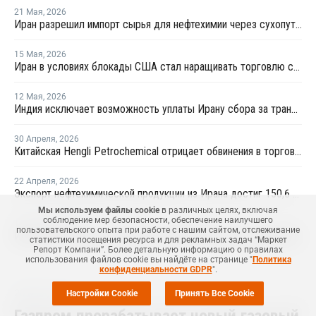
21 Мая
,
2026
Иран разрешил импорт сырья для нефтехимии через сухопутные границы
15 Мая
,
2026
Иран в условиях блокады США стал наращивать торговлю с Китаем по железной дороге
12 Мая
,
2026
Индия исключает возможность уплаты Ирану сбора за транзит нефти и газа через Ормузский пролив
30 Апреля
,
2026
Китайская Hengli Petrochemical отрицает обвинения в торговых сделках с Ираном
22 Апреля
,
2026
Экспорт нефтехимической продукции из Ирана достиг 150,6 млрд долларов
Мы используем файлы cookie
в различных целях, включая
соблюдение мер безопасности, обеспечение наилучшего
16 Апреля
,
2026
пользовательского опыта при работе с нашим сайтом, отслеживание
Иран приостановил экспорт всей нефтехимической продукции
статистики посещения ресурса и для рекламных задач “Маркет
Репорт Компани”. Более детальную информацию о правилах
использования файлов cookie вы найдёте на странице "
Политика
конфиденциальности GDPR
".
20 Мая
,
2025
Настройки Cookie
Принять Все Cookie