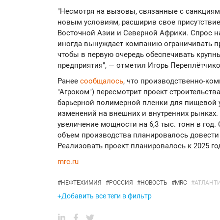
"Несмотря на вызовы, связанные с санкциям
новым условиям, расширив свое присутствие
Восточной Азии и Северной Африки. Спрос н
иногда вынуждает компанию ограничивать п
чтобы в первую очередь обеспечивать круп
предприятия", — отметил Игорь Переплётчико
Ранее
сообщалось
, что производственно-ком
"Агроком") пересмотрит проект строительства
барьерной полимерной пленки для пищевой 
изменений на внешних и внутренних рынках
увеличение мощности на 6,3 тыс. тонн в год
объем производства планировалось довести д
Реализовать проект планировалось к 2025 год
mrc.ru
#
НЕФТЕХИМИЯ
#
РОССИЯ
#
НОВОСТЬ
#
MRC
#
АТЛАНТ
+Добавить все теги в фильтр