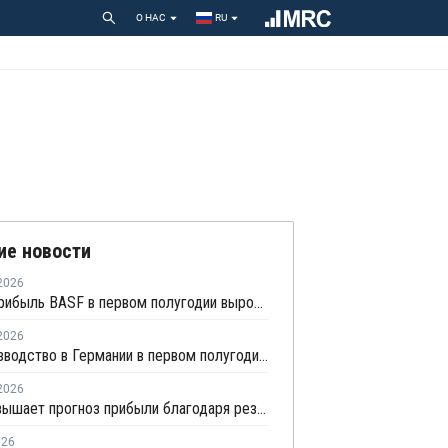
О НАС
RU
ие новости
2026
Чистая прибыль BASF в первом полугодии выросла в 5,7 раза
2026
Химпроизводство в Германии в первом полугодии сократилось на 3%
2026
BASF повышает прогноз прибыли благодаря результатам, превзошедшим ожидания
026