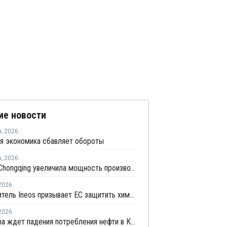
ие новости
а
,
2026
я экономика сбавляет обороты
а
,
2026
Sinopec Chongqing увеличила мощность производства ПВС до 210 тысяч тонн
2026
Руководитель Ineos призывает ЕС защитить химическую отрасль от китайского демпинга
2026
PetroChina ждет падения потребления нефти в Китае в 2026 году на 4,9%