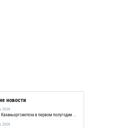
ие новости
а
,
2026
Прибыль Казаньоргсинтеза в первом полугодии сократилась более чем в 2 раза
а
,
2026