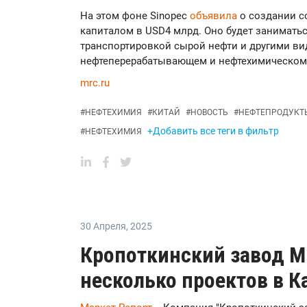
На этом фоне Sinopec
объявила
о создании с
капиталом в USD4 млрд. Оно будет занимать
транспортировкой сырой нефти и другими ви
нефтеперерабатывающем и нефтехимическом
mrc.ru
#
НЕФТЕХИМИЯ
#
КИТАЙ
#
НОВОСТЬ
#
НЕФТЕПРОДУКТ
+Добавить все теги в фильтр
#
НЕФТЕХИМИЯ
30 Апреля
,
2025
Кропоткинский завод М
несколько проектов в К