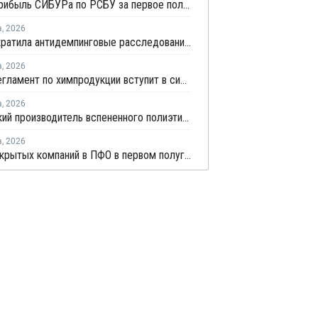
Чистая прибыль СИБУРа по РСБУ за первое полугодие сократилась в 3,6 раза
а
,
2026
ЕЭК прекратила антидемпинговые расследования против ПЭ и ПП из Азербайджана и Туркменистана
а
,
2026
Новый регламент по химпродукции вступит в силу в сентябре 2027 года
а
,
2026
Удмуртский производитель вспененного полиэтилена нарастит выпуск на 15%
а
,
2026
Число закрытых компаний в ПФО в первом полугодии 2026 года вдвое превысило число новых