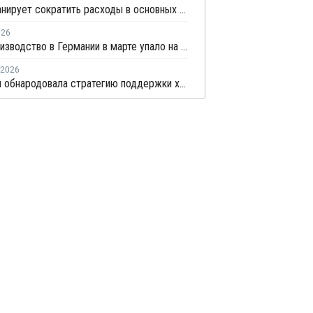
BASF планирует сократить расходы в основных направлениях деятельности на 20% к 2029 году
026
Промпроизводство в Германии в марте упало на 0,7%
2026
Германия обнародовала стратегию поддержки химической отрасли страны