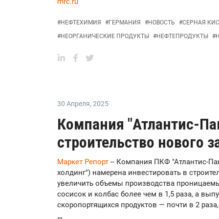
mrc.ru
#
НЕФТЕХИМИЯ
#
ГЕРМАНИЯ
#
НОВОСТЬ
#
СЕРНАЯ КИ
#
НЕОРГАНИЧЕСКИЕ ПРОДУКТЫ
#
НЕФТЕПРОДУКТЫ
#
30 Апреля
,
2025
Компания "Атлантис-Па
строительство нового з
Маркет Репорт
-- Компания ПКФ "Атлантис-Пак
холдинг") намерена инвестировать в строител
увеличить объемы производства проницаем
сосисок и колбас более чем в 1,5 раза, а вы
скоропортящихся продуктов — почти в 2 раза