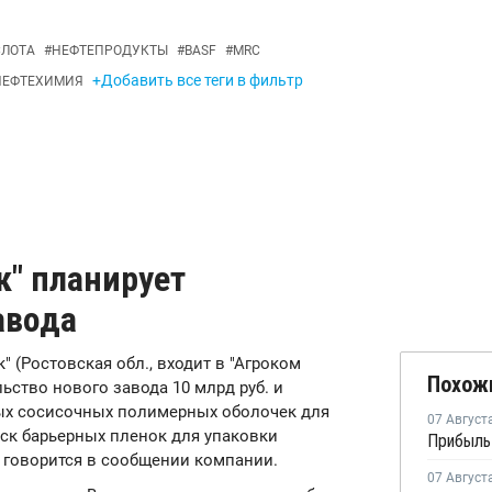
СЛОТА
#
НЕФТЕПРОДУКТЫ
#
BASF
#
MRC
+Добавить все теги в фильтр
НЕФТЕХИМИЯ
к" планирует
авода
" (Ростовская обл., входит в "Агроком
Похож
ьство нового завода 10 млрд руб. и
ых сосисочных полимерных оболочек для
07 Август
пуск барьерных пленок для упаковки
, говорится в сообщении компании.
07 Август