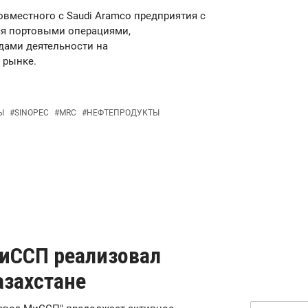
овместного с Saudi Aramco предприятия с
ся портовыми операциями,
дами деятельности на
 рынке.
Ы
#
SINOPEC
#
MRC
#
НЕФТЕПРОДУКТЫ
иССП реализовал
азахстане