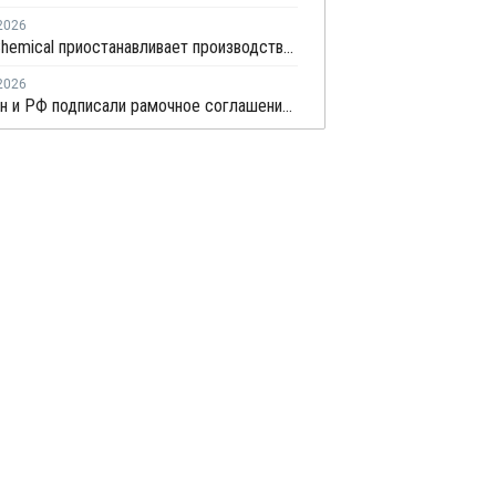
2026
Wanhua Chemical приостанавливает производство МДИ для проведения планового техобслуживания
2026
Казахстан и РФ подписали рамочное соглашение по увеличению поставок российской нефти в КНР