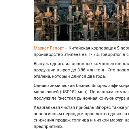
Маркет Репорт
-- Китайская корпорация Sinop
производство этилена на 17,7%, говорится в
Выпуск одного из основных компонентов дл
продукции вырос до 3,86 млн тонн. Это позв
этилена, который длился два года.
Однако химический бизнес Sinopec зафиксир
млрд юаней (USD182 млн). По данным компа
послужила "жесткая рыночная конъюнктура и
Квартальная чистая прибыль Sinopec также у
аналогичным периодом прошлого года из-за п
снижения продаж топлива и низкой маржи н
предприятиях.