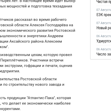
етырех лет. В настоящее время идет выбор
ых мощностей и подготовка техзадания
07 Август
ётчиков рассказал во время рабочего
07 Август
товской области Алексея Господарёва на
тром экономического развития Ростовской
ышленности и энергетики Андреем
06 Август
ации Аксайского района Алексеем
ком".
06 Август
роизводственным цехам, которую провел
 Переплётчиков. Участники встречи
и экструзии, гофрации и печати, оценив
едприятия.
вительства Ростовской области
 по строительству нового завода и
ть продукции "Атлантис-Пака", которая
, что делает ее экономически наиболее
нкурентами.