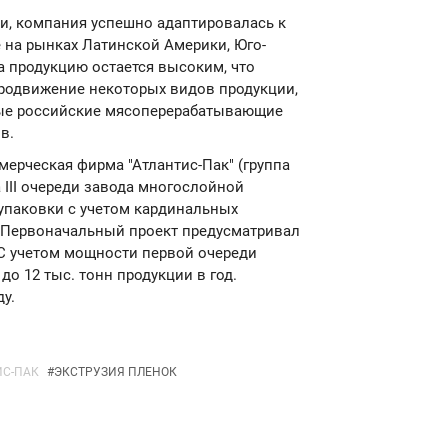
и, компания успешно адаптировалась к
 на рынках Латинской Америки, Юго-
а продукцию остается высоким, что
родвижение некоторых видов продукции,
ные российские мясоперерабатывающие
в.
мерческая фирма "Атлантис-Пак" (группа
 III очереди завода многослойной
упаковки с учетом кардинальных
. Первоначальный проект предусматривал
. С учетом мощности первой очереди
о 12 тыс. тонн продукции в год.
у.
ИС-ПАК
#
ЭКСТРУЗИЯ ПЛЕНОК