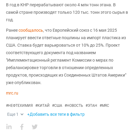
В год в КНР перерабатывают около 4 млн тонн этана. В
самой стране производят только 120 тыс. тонн этого сырья в
год.
Ранее
сообщалось
, что Европейский союз с 16 мая 2025
планирует ввести ответные пошлины на импорт пластика из
США. Ставка будет варьироваться от 10% до 25%. Проект
соответствующего документа под названием
"Имплементационный регламент Комиссии о мерах по
ребалансировке торговли в отношении определенных
продуктов, происходящих из Соединенных Штатов Америки"
уже опубликован.
mrc.ru
#
НЕФТЕХИМИЯ
#
КИТАЙ
#
США
#
НОВОСТЬ
#
ЭТАН
#
MRC
Еще
1
+Добавить все теги в фильтр