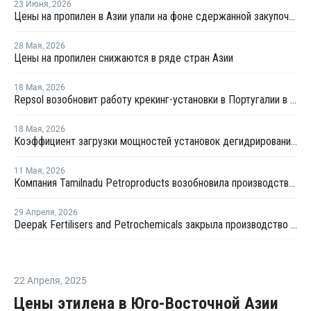
23 Июня
,
2026
Цены на пропилен в Азии упали на фоне сдержанной закупочной активности
28 Мая
,
2026
Цены на пропилен снижаются в ряде стран Азии
18 Мая
,
2026
Repsol возобновит работу крекинг-установки в Португалии в июне
18 Мая
,
2026
Коэффициент загрузки мощностей установок дегидрированию пропана в Китае в мае снизится примерно до 50%
11 Мая
,
2026
Компания Tamilnadu Petroproducts возобновила производство окиси пропилена
29 Апреля
,
2026
Deepak Fertilisers and Petrochemicals закрыла производство изопропилового спирта из-за перебоев в поставках пропилена
22 Апреля
,
2025
Цены этилена в Юго-Восточной Азии