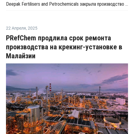
Deepak Fertilisers and Petrochemicals закрыла производство изопропилового спирта из-за перебоев в поставках пропилена
22 Апреля
,
2025
PRefChem продлила срок ремонта
производства на крекинг-установке в
Малайзии