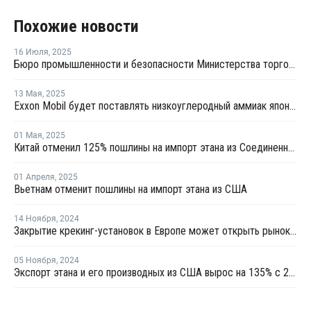
Похожие новости
16 Июля
,
2025
Бюро промышленности и безопасности Министерства торговли США сняло экспортные ограничения на поставки этана в Китай
13 Мая
,
2025
Exxon Mobil будет поставлять низкоуглеродный аммиак японской компании Marubeni
01 Мая
,
2025
Китай отменил 125% пошлины на импорт этана из Соединенных Штатов
01 Апреля
,
2025
Вьетнам отменит пошлины на импорт этана из США
14 Ноября
,
2024
Закрытие крекинг-установок в Европе может открыть рынок для экспорта этилена из США
05 Ноября
,
2024
Экспорт этана и его производных из США вырос на 135% с 2014 по 2023 год