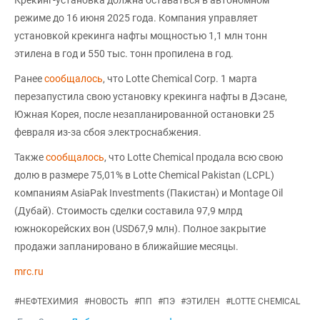
режиме до 16 июня 2025 года. Компания управляет
установкой крекинга нафты мощностью 1,1 млн тонн
этилена в год и 550 тыс. тонн пропилена в год.
Ранее
сообщалось
, что Lotte Chemical Corp. 1 марта
перезапустила свою установку крекинга нафты в Дэсане,
Южная Корея, после незапланированной остановки 25
февраля из-за сбоя электроснабжения.
Также
сообщалось
, что Lotte Chemical продала всю свою
долю в размере 75,01% в Lotte Chemical Pakistan (LCPL)
компаниям AsiaPak Investments (Пакистан) и Montage Oil
(Дубай). Стоимость сделки составила 97,9 млрд
южнокорейских вон (USD67,9 млн). Полное закрытие
продажи запланировано в ближайшие месяцы.
mrc.ru
#
НЕФТЕХИМИЯ
#
НОВОСТЬ
#
ПП
#
ПЭ
#
ЭТИЛЕН
#
LOTTE CHEMICAL