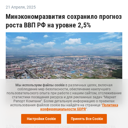
21 Апреля
,
2025
Минэкономразвития сохранило прогноз
роста ВВП РФ на уровне 2,5%
Мы используем файлы cookie
в различных целях, включая
соблюдение мер безопасности, обеспечение наилучшего
пользовательского опыта при работе с нашим сайтом, отслеживание
статистики посещения ресурса и для рекламных задач “Маркет
Репорт Компани”. Более детальную информацию о правилах
использования файлов cookie вы найдёте на странице "
Политика
конфиденциальности GDPR
".
Маркет Репорт
-- Минэкономразвития РФ в базовом
Настройки Cookie
Принять Все Cookie
сценарии прогнозирует рост ВВП РФ в 2025 году на уровне
2,5%, сообщил журналистам представитель министерства,