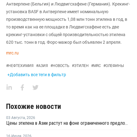
Антверпене (Бельгия) и Людвигсхафене (Германия). Крекинг-
установка BASF в Антверпене имеет номинальную
производственную мощность 1,08 млн тонн этилена в год, в
то время как на ее площадке в Людвигсхафене есть две
крекинг-установки с общей производительностью этилена
620 тыс. тонн в год. Форс-мажор был объявлен 2 апреля.
mrc.ru
#
НЕФТЕХИМИЯ
#
АЗИЯ
#
НОВОСТЬ
#
ЭТИЛЕН
#
MRC
#
ОЛЕФИНЫ
+Добавить все теги в фильтр
Похожие новости
03 Августа
,
2026
Цены этилена в Азии растут на фоне ограниченного предложения
16 Июля
,
2026