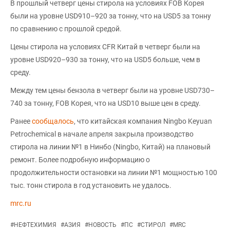
В прошлый четверг цены стирола на условиях FOB Корея
были на уровне USD910–920 за тонну, что на USD5 за тонну
по сравнению с прошлой средой.
Цены стирола на условиях CFR Китай в четверг были на
уровне USD920–930 за тонну, что на USD5 больше, чем в
среду.
Между тем цены бензола в четверг были на уровне USD730–
740 за тонну, FOB Корея, что на USD10 выше цен в среду.
Ранее
сообщалось
, что китайская компания Ningbo Keyuan
Petrochemical в начале апреля закрыла производство
стирола на линии №1 в Нинбо (Ningbo, Китай) на плановый
ремонт. Более подробную информацию о
продолжительности остановки на линии №1 мощностью 100
тыс. тонн стирола в год установить не удалось.
mrc.ru
#
НЕФТЕХИМИЯ
#
АЗИЯ
#
НОВОСТЬ
#
ПС
#
СТИРОЛ
#
MRC