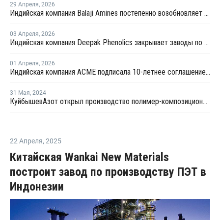
29 Апреля
,
2026
Индийская компания Balaji Amines постепенно возобновляет производство аммиака
03 Апреля
,
2026
Индийская компания Deepak Phenolics закрывает заводы по производству фенола и ацетона из-за нехватки сырья
01 Апреля
,
2026
Индийская компания ACME подписала 10-летнее соглашение о закупке экологически чистого аммиака с SECI
31 Мая
,
2024
КуйбышевАзот открыл производство полимер-композиционных материалов в Индии
22 Апреля
,
2025
Китайская Wankai New Materials
построит завод по производству ПЭТ в
Индонезии