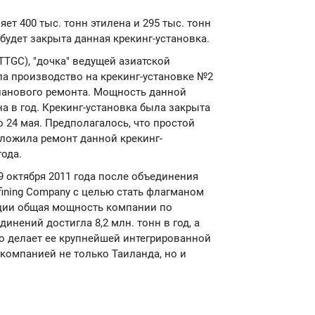
т 400 тыс. тонн этилена и 295 тыс. тонн
 будет закрыта данная крекинг-установка.
(PTTGC), "дочка" ведущей азиатской
ла производство на крекинг-установке №2
 планового ремонта. Мощность данной
на в год. Крекинг-установка была закрыта
о 24 мая. Предполагалось, что простой
тложила ремонт данной крекинг-
года.
9 октября 2011 года после объединения
fining Company с целью стать флагманом
рации общая мощность компании по
нений достигла 8,2 млн. тонн в год, а
что делает ее крупнейшей интегрированной
омпанией не только Таиланда, но и