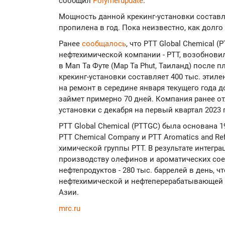
сообщил
Polymerupdate
.
Мощность данной крекинг-установки составляе
пропилена в год. Пока неизвестно, как долго
Ранее
сообщалось
, что PTT Global Chemical 
нефтехимической компании - PTT, возобнови
в Мап Та Футе (Map Ta Phut, Таиланд) после
крекинг-установки составляет 400 тыс. этиле
на ремонт в середине января текущего года д
займет примерно 70 дней. Компания ранее о
установки с декабря на первый квартал 2023 
PTT Global Chemical (PTTGC) была основана 1
PTT Chemical Company и PTT Aromatics and Re
химической группы PTT. В результате интег
производству олефинов и ароматических соеди
нефтепродуктов - 280 тыс. баррелей в день, 
нефтехимической и нефтеперерабатывающей к
Азии.
mrc.ru