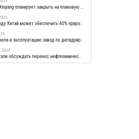
2025
Shenhua Xinjiang планирует закрыть на плановую профилактику установку олефинов в Китае
2025
К 2030 году Китай может обеспечить 40% прирост мировых мощностей по выпуску пропилена
025
Fuzhou ввела в эксплуатацию завод по дегидрированию пропана мощностью 900 тысяч тонн
,
2025
В КНР стали обсуждать перенос нефтехимических мощностей в США из-за пошлин