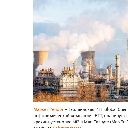
Маркет Репорт
-- Таиландская PTT Global Che
нефтехимической компании - PTT, планирует
крекинг-установке №2 в Мап Та Футе (Map Ta 