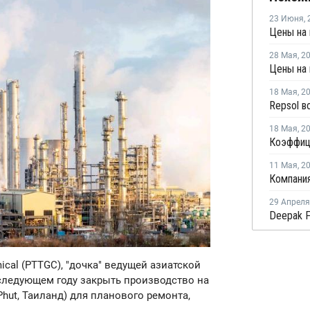
23 Июня
,
28 Мая
,
2
Цены на 
18 Мая
,
2
18 Мая
,
2
11 Мая
,
2
29 Апреля
mical (PTTGC), "дочка" ведущей азиатской
 следующем году закрыть производство на
Phut, Таиланд) для планового ремонта,