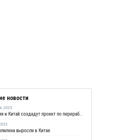
ие новости
я
,
2025
Индонезия и Китай создадут проект по переработке угля в химикаты
2025
пилена выросли в Китае