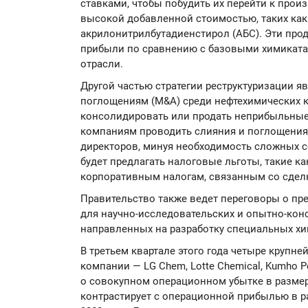
ставками, чтобы побудить их перейти к прои
высокой добавленной стоимостью, таких ка
акрилонитрилбутадиенстирол (АБС). Эти про
прибыли по сравнению с базовыми химикатам
отрасли.
Другой частью стратегии реструктуризации я
поглощениям (M&A) среди нефтехимических 
консолидировать или продать неприбыльные
компаниям проводить слияния и поглощения,
директоров, минуя необходимость сложных с
будет предлагать налоговые льготы, такие ка
корпоративным налогам, связанным со сделк
Правительство также ведет переговоры о п
для научно-исследовательских и опытно-конс
направленных на разработку специальных хи
В третьем квартале этого года четыре круп
компании — LG Chem, Lotte Chemical, Kumho P
о совокупном операционном убытке в размере
контрастирует с операционной прибылью в р