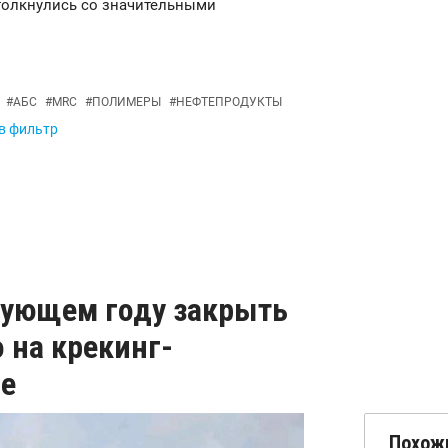
столкнулись со значительными
#
АБС
#
MRC
#
ПОЛИМЕРЫ
#
НЕФТЕПРОДУКТЫ
 в фильтр
дующем году закрыть
 на крекинг-
де
Похож