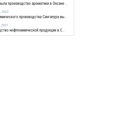
S-Oil закрыла производство ароматики в Онсане после пожара
я
,
2022
Объем химического производства Сингапура вырос на 1,2% в декабре
,
2021
Производство нефтехимической продукции в США в марте выросло на 4,1%