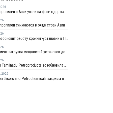
2026
Цены на пропилен в Азии упали на фоне сдержанной закупочной активности
026
пропилен снижаются в ряде стран Азии
026
Repsol возобновит работу крекинг-установки в Португалии в июне
026
Коэффициент загрузки мощностей установок дегидрированию пропана в Китае в мае снизится примерно до 50%
026
Компания Tamilnadu Petroproducts возобновила производство окиси пропилена
,
2026
Deepak Fertilisers and Petrochemicals закрыла производство изопропилового спирта из-за перебоев в поставках пропилена