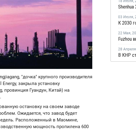
18 Июля
,
03 Июля
,
22 Мая
,
2
28 Апреля
hangjiagang, "дочка" крупного производителя
l Energy, закрыла установку
, провинция Гуандун, Китай) на
.
ированную остановку на своем заводе
облем. Ожидается, что завод будет
недель. Расположенный в Маомине,
оизводственную мощность пропилена 600