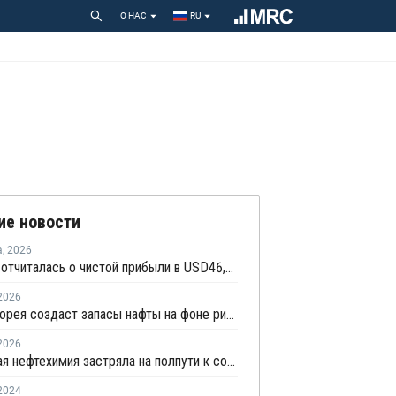
О НАС
RU
ие новости
а
,
2026
LG Chem отчиталась о чистой прибыли в USD46,9 млн по итогам второго квартала 2026 года
2026
Южная Корея создаст запасы нафты на фоне рисков, связанных с поставками с Ближнего Востока
2026
Корейская нефтехимия застряла на полпути к сокращению мощностей
2024