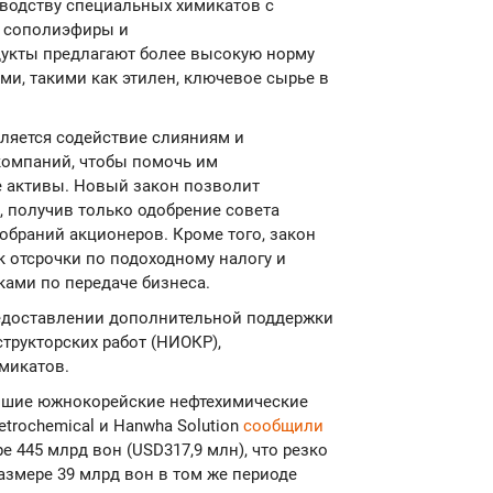
зводству специальных химикатов с
к сополиэфиры и
дукты предлагают более высокую норму
и, такими как этилен, ключевое сырье в
вляется содействие слияниям и
компаний, чтобы помочь им
 активы. Новый закон позволит
 получив только одобрение совета
обраний акционеров. Кроме того, закон
к отсрочки по подоходному налогу и
ами по передаче бизнеса.
редоставлении дополнительной поддержки
трукторских работ (НИОКР),
микатов.
нейшие южнокорейские нефтехимические
etrochemical и Hanwha Solution
сообщили
 445 млрд вон (USD317,9 млн), что резко
азмере 39 млрд вон в том же периоде