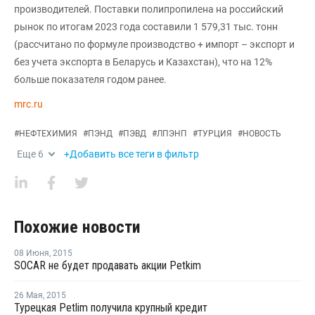
производителей. Поставки полипропилена на российский
рынок по итогам 2023 года составили 1 579,31 тыс. тонн
(рассчитано по формуле производство + импорт – экспорт и
без учета экспорта в Беларусь и Казахстан), что на 12%
больше показателя годом ранее.
mrc.ru
#
НЕФТЕХИМИЯ
#
ПЭНД
#
ПЭВД
#
ЛПЭНП
#
ТУРЦИЯ
#
НОВОСТЬ
Еще
6
+Добавить все теги в фильтр
Похожие новости
08 Июня
,
2015
SOCAR не будет продавать акции Petkim
26 Мая
,
2015
Турецкая Petlim получила крупный кредит