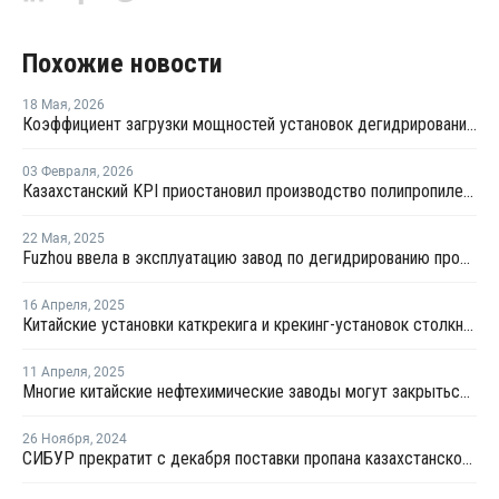
Похожие новости
18 Мая
,
2026
Коэффициент загрузки мощностей установок дегидрированию пропана в Китае в мае снизится примерно до 50%
03 Февраля
,
2026
Казахстанский KPI приостановил производство полипропилена
22 Мая
,
2025
Fuzhou ввела в эксплуатацию завод по дегидрированию пропана мощностью 900 тысяч тонн
16 Апреля
,
2025
Китайские установки каткрекига и крекинг-установок столкнулись нехваткой сырья после ответных пошлин
11 Апреля
,
2025
Многие китайские нефтехимические заводы могут закрыться из-за ответных пошлин на американский СПГ
26 Ноября
,
2024
СИБУР прекратит c декабря поставки пропана казахстанскому KPI