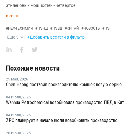
этиленовых мощностей - четвертое.
mrc.ru
#
НЕФТЕХИМИЯ
#
ПЭНД
#
ПЭВД
#
КИТАЙ
#
НОВОСТЬ
#
ПЭ
Еще
3
+Добавить все теги в фильтр
Похожие новости
25 Мая
,
2026
Chen Hsong поставил производителю крышек новую серию двухкомпонентных ТПА
04 Июля
,
2025
Wanhua Petrochemical возобновила производство ПВД в Китае
04 Июля
,
2025
ZPC планирует в начале июля возобновить производство
20 Июня
,
2025