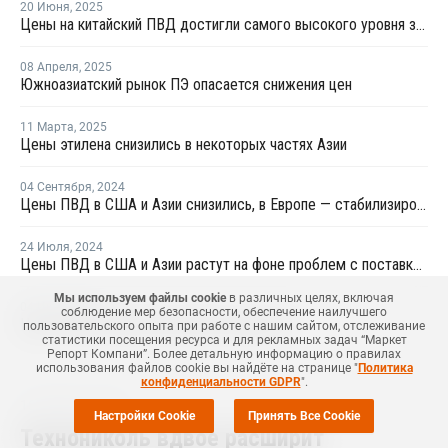
20 Июня
,
2025
Цены на китайский ПВД достигли самого высокого уровня за восемь месяцев из-за ирано-израильского конфликта
08 Апреля
,
2025
Южноазиатский рынок ПЭ опасается снижения цен
11 Марта
,
2025
Цены этилена снизились в некоторых частях Азии
04 Сентября
,
2024
Цены ПВД в США и Азии снизились, в Европе — стабилизировались
24 Июля
,
2024
Цены ПВД в США и Азии растут на фоне проблем с поставками
Мы используем файлы cookie
в различных целях, включая
04 Июля
,
2024
соблюдение мер безопасности, обеспечение наилучшего
Цены ПВД в азиатском регионе выросли
пользовательского опыта при работе с нашим сайтом, отслеживание
статистики посещения ресурса и для рекламных задач “Маркет
Репорт Компани”. Более детальную информацию о правилах
использования файлов cookie вы найдёте на странице "
Политика
конфиденциальности GDPR
".
18 Апреля
,
2024
Настройки Cookie
Принять Все Cookie
Технониколь вдвое расширит