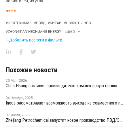
полиэтилен, из угля.
mrc.ru
#
НЕФТЕХИМИЯ
#
ПЭВД
#
КИТАЙ
#
НОВОСТЬ
#
ПЭ
Еще
2
#
ZHONGTIAN HECHUANG ENERGY
+Добавить все теги в фильтр
Похожие новости
25 Мая
,
2026
Chen Hsong поставил производителю крышек новую серию двухкомпонентных ТПА
04 Ноября
,
2025
Ineos рассматривает возможность выхода из совместного предприятия Sinopec Petchems
07 Июля
,
2025
Zhejiang Petrochemical запустит новое производство ПВД/ЭВА в первом квартале 2026 года