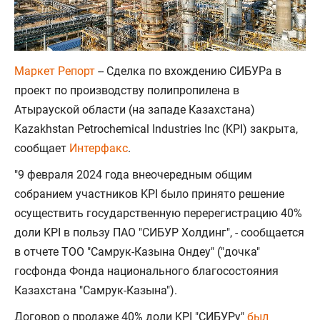
Маркет Репорт
-- Сделка по вхождению СИБУРа в
проект по производству полипропилена в
Атырауской области (на западе Казахстана)
Kazakhstan Petrochemical Industries Inc (KPI) закрыта,
сообщает
Интерфакс
.
"9 февраля 2024 года внеочередным общим
собранием участников KPI было принято решение
осуществить государственную перерегистрацию 40%
доли KPI в пользу ПАО "СИБУР Холдинг", - сообщается
в отчете ТОО "Самрук-Казына Ондеу" ("дочка"
госфонда Фонда национального благосостояния
Казахстана "Самрук-Казына").
Договор о продаже 40% доли KPI "СИБУРу"
был