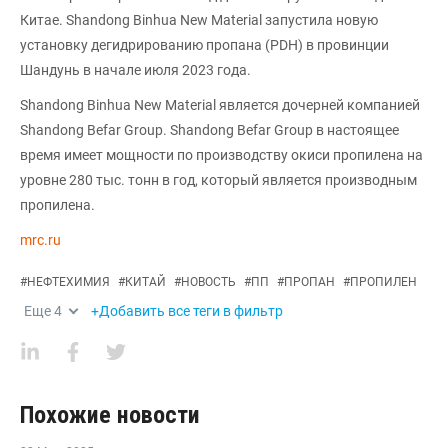
Китае. Shandong Binhua New Material запустила новую
установку дегидрированию пропана (PDH) в провинции
Шандунь в начале июля 2023 года.
Shandong Binhua New Material является дочерней компанией
Shandong Befar Group. Shandong Befar Group в настоящее
время имеет мощности по производству окиси пропилена на
уровне 280 тыс. тонн в год, который является производным
пропилена.
mrc.ru
#
НЕФТЕХИМИЯ
#
КИТАЙ
#
НОВОСТЬ
#
ПП
#
ПРОПАН
#
ПРОПИЛЕН
Еще
4
+Добавить все теги в фильтр
Похожие новости