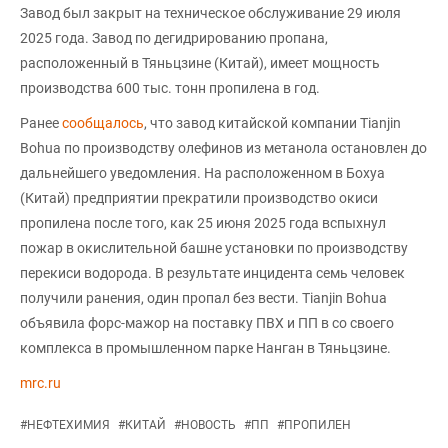
Завод был закрыт на техническое обслуживание 29 июля
2025 года. Завод по дегидрированию пропана,
расположенный в Тяньцзине (Китай), имеет мощность
производства 600 тыс. тонн пропилена в год.
Ранее
сообщалось
, что завод китайской компании Tianjin
Bohua по производству олефинов из метанола остановлен до
дальнейшего уведомления. На расположенном в Бохуа
(Китай) предприятии прекратили производство окиси
пропилена после того, как 25 июня 2025 года вспыхнул
пожар в окислительной башне установки по производству
перекиси водорода. В результате инцидента семь человек
получили ранения, один пропал без вести. Tianjin Bohua
объявила форс-мажор на поставку ПВХ и ПП в со своего
комплекса в промышленном парке Нанган в Тяньцзине.
mrc.ru
#
НЕФТЕХИМИЯ
#
КИТАЙ
#
НОВОСТЬ
#
ПП
#
ПРОПИЛЕН