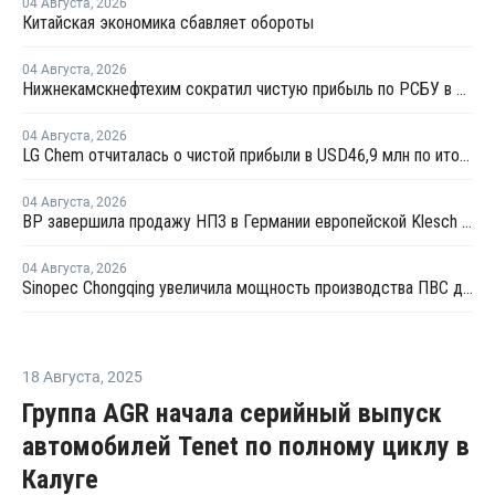
04 Августа
,
2026
Китайская экономика сбавляет обороты
04 Августа
,
2026
Нижнекамскнефтехим сократил чистую прибыль по РСБУ в 15 раз в первом полугодии
04 Августа
,
2026
LG Chem отчиталась о чистой прибыли в USD46,9 млн по итогам второго квартала 2026 года
04 Августа
,
2026
BP завершила продажу НПЗ в Германии европейской Klesch Group
04 Августа
,
2026
Sinopec Chongqing увеличила мощность производства ПВС до 210 тысяч тонн
18 Августа
,
2025
Группа AGR начала серийный выпуск
автомобилей Tenet по полному циклу в
Калуге