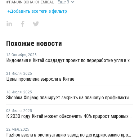
Еще
3
#
TIANJIN BOHAI CHEMICAL
+Добавить все теги в фильтр
Похожие новости
13 Октября
,
2025
Индонезия и Китай создадут проект по переработке угля в химикаты
21 Июля
,
2025
Цены пропилена выросли в Китае
18 Июля
,
2025
Shenhua Xinjiang планирует закрыть на плановую профилактику установку олефинов в Китае
03 Июля
,
2025
К 2030 году Китай может обеспечить 40% прирост мировых мощностей по выпуску пропилена
22 Мая
,
2025
Fuzhou ввела в эксплуатацию завод по дегидрированию пропана мощностью 900 тысяч тонн