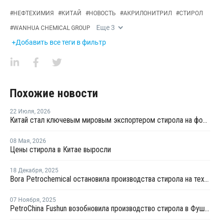
#
НЕФТЕХИМИЯ
#
КИТАЙ
#
НОВОСТЬ
#
АКРИЛОНИТРИЛ
#
СТИРОЛ
Еще
3
#
WANHUA CHEMICAL GROUP
+Добавить все теги в фильтр
Похожие новости
22 Июля
,
2026
Китай стал ключевым мировым экспортером стирола на фоне кризиса на Ближнем Востоке
08 Мая
,
2026
Цены стирола в Китае выросли
18 Декабря
,
2025
Bora Petrochemical остановила производства стирола на техническое обслуживание
07 Ноября
,
2025
PetroChina Fushun возобновила производство стирола в Фушуне