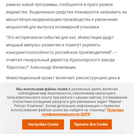
рамках новой программы, сообщается в пресс-релизе
ведомства. Выделенные средства планируется направить на
масштабную модернизацию производства и увеличение
мощностей для выпуска полимерной упаковки.
"Это историческое событие для нас. Инвестиции дадут
мощный импульс развитию и помогут укрепить
конкурентоспособность российских производителей", —
отметил генеральный директор Красноярского завода
"Европласт" Александр Филипишин.
Инвестиционный проект включает реконструкцию цеха и
установку современных термопластавтоматов и
Мы используем файлы cookie
в различных целях, включая
автоматизированных производственных линий, которые
соблюдение мер безопасности, обеспечение наилучшего
пользовательского опыта при работе с нашим сайтом, отслеживание
позволят выпускать дополнительно 349,6 млн ПЭТ-преформ
статистики посещения ресурса и для рекламных задач “Маркет
Репорт Компани”. Более детальную информацию о правилах
и 252 млн полимерных колпачков в год.
использования файлов cookie вы найдёте на странице "
Политика
конфиденциальности GDPR
".
Выпускаемая продукция будет соответствовать лучшим
Настройки Cookie
Принять Все Cookie
мировым стандартам, при этом рентабельность
производства увеличится с 3,4 до 6,1%. Будущую продукцию