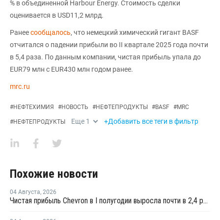
% в объединенной Harbour Energy. Стоимость сделки
оценивается в USD11,2 млрд.
Ранее
сообщалось
, что немецкий химический гигант BASF
отчитался о падении прибыли во II квартале 2025 года почти
в 5,4 раза. По данным компании, чистая прибыль упала до
EUR79 млн с EUR430 млн годом ранее.
mrc.ru
#
НЕФТЕХИМИЯ
#
НОВОСТЬ
#
НЕФТЕПРОДУКТЫ
#
BASF
#
MRC
Еще
1
+Добавить все теги в фильтр
#
НЕФТЕПРОДУКТЫ
Похожие новости
04 Августа
,
2026
Чистая прибыль Chevron в I полугодии выросла почти в 2,4 раза