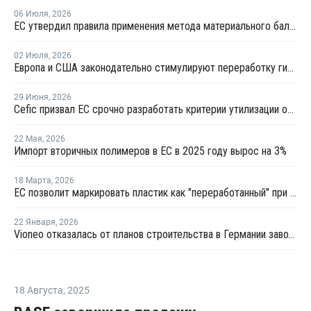
06 Июля
,
2026
ЕС утвердил правила применения метода материального баланса для химической переработки ПЭТ-бутылок
02 Июля
,
2026
Европа и США законодательно стимулируют переработку гибкой пластиковой упаковки
29 Июня
,
2026
Сefic призвал ЕС срочно разработать критерии утилизации отходов методом химпереработки
22 Мая
,
2026
Импорт вторичных полимеров в ЕС в 2025 году вырос на 3%
18 Марта
,
2026
ЕС позволит маркировать пластик как "переработанный" при 2,5% содержании вторичного материала
22 Января
,
2026
Vioneo отказалась от планов строительства в Германии завода по выпуску "зеленых" полиолефинов
18 Августа
,
2025