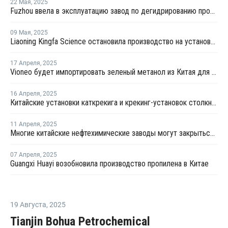
22 Мая
,
2025
Fuzhou ввела в эксплуатацию завод по дегидрированию пропана мощностью 900 тысяч тонн
09 Мая
,
2025
Liaoning Kingfa Science остановила производство на установке дегидрирования пропана в Ляонине на ремонт
17 Апреля
,
2025
Vioneo будет импортировать зеленый метанол из Китая для предлагаемого проекта полиолефинов в Антверпене
16 Апреля
,
2025
Китайские установки каткрекига и крекинг-установок столкнулись нехваткой сырья после ответных пошлин
11 Апреля
,
2025
Многие китайские нефтехимические заводы могут закрыться из-за ответных пошлин на американский СПГ
07 Апреля
,
2025
Guangxi Huayi возобновила производство пропилена в Китае
19 Августа
,
2025
Tianjin Bohua Petrochemical