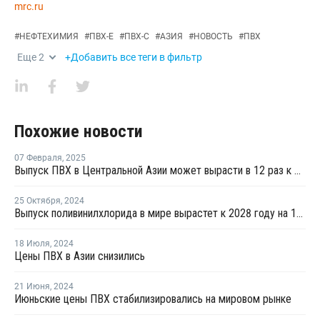
mrc.ru
#
НЕФТЕХИМИЯ
#
ПВХ-Е
#
ПВХ-С
#
АЗИЯ
#
НОВОСТЬ
#
ПВХ
Еще
2
+Добавить все теги в фильтр
Похожие новости
07 Февраля
,
2025
Выпуск ПВХ в Центральной Азии может вырасти в 12 раз к 2035 году
25 Октября
,
2024
Выпуск поливинилхлорида в мире вырастет к 2028 году на 10 млн тонн
18 Июля
,
2024
Цены ПВХ в Азии снизились
21 Июня
,
2024
Июньские цены ПВХ стабилизировались на мировом рынке