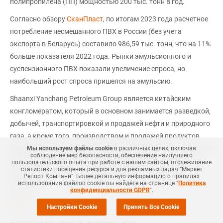
полипропилена (ПП) мощностью 200 тыс. тонн в год.
Согласно обзору
СканПласт
, по итогам 2023 года расчетное
потребление несмешанного ПВХ в России (без учета
экспорта в Беларусь) составило 986,59 тыс. тонн, что на 11%
больше показателя 2022 года. Рынки эмульсионного и
суспензионного ПВХ показали увеличение спроса, но
наибольший рост спроса пришелся на эмульсию.
Shaanxi Yanchang Petroleum Group является китайским
конгломератом, который в основном занимается разведкой,
добычей, транспортировкой и продажей нефти и природного
газа, а кроме того, производством и продажей продуктов
нефтехимии. Компания была основана в 1905 году и является
Мы используем файлы cookie
в различных целях, включая
соблюдение мер безопасности, обеспечение наилучшего
четвертым по величине производителем нефти в стране.
пользовательского опыта при работе с нашим сайтом, отслеживание
статистики посещения ресурса и для рекламных задач “Маркет
Почти все ее запасы и заводы расположены в провинции
Репорт Компани”. Более детальную информацию о правилах
использования файлов cookie вы найдёте на странице "
Политика
Шэньси.
конфиденциальности GDPR
".
mrc.ru
Настройки Cookie
Принять Все Cookie