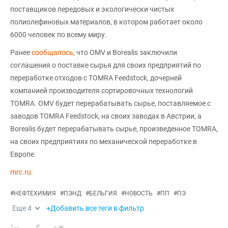
поставщиков передовых и экологически чистых
полиолефиновых материалов, в котором работает около
6000 человек по всему миру.
Ранее
сообщалось
, что OMV и Borealis заключили
соглашения о поставке сырья для своих предприятий по
переработке отходов с TOMRA Feedstock, дочерней
компанией производителя сортировочных технологий
TOMRA. ОMV будет перерабатывать сырье, поставляемое с
заводов TOMRA Feedstock, на своих заводах в Австрии, а
Borealis будет перерабатывать сырье, произведенное TOMRA,
на своих предприятиях по механической переработке в
Европе.
mrc.ru
#
НЕФТЕХИМИЯ
#
ПЭНД
#
БЕЛЬГИЯ
#
НОВОСТЬ
#
ПП
#
ПЭ
Еще
4
+Добавить все теги в фильтр