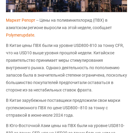
Маркет Репорт
-- Цены на поливинилхлорид (ПВХ) в
азиатском регионе выросли на этой неделе, сообщает
Polymerupdate
.
В Китае цены ПВХ были на уровне USD800-810 за тонну CFR,
что на USD10 выше уровня прошлой недели. Китайское
правительство принимает меры стимулирования
внутреннего рынка. Однако деятельность по пополнению
запасов была в значительной степени ограничена, поскольку
большинство покупателей предпочитали оставаться в
стороне из-за нестабильных ставок фрахта.
В Китае зарубежные поставщики предложили свои марки
суспензионного ПВХ по цене USD800–810 за тонну с
отправкой в июне-июле 2024 года.
В Юго-Восточной Азии цены на ПВХ были на уровне USD810-
830 за тонну, CFR, что на USD20 за тонну больше, чем на