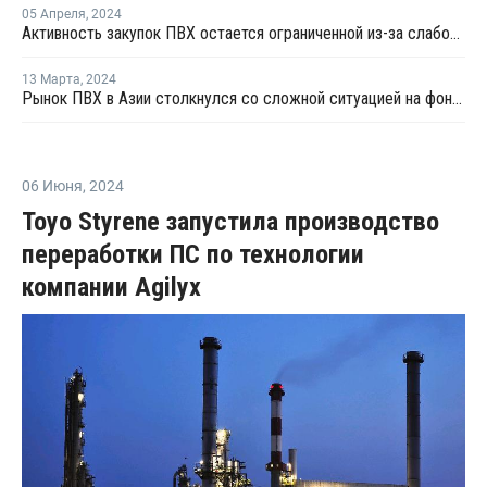
05 Апреля
,
2024
Активность закупок ПВХ остается ограниченной из-за слабого восстановления спроса в США и Азии
13 Марта
,
2024
Рынок ПВХ в Азии столкнулся со сложной ситуацией на фоне роста затрат и низкого спроса
06 Июня
,
2024
Toyo Styrene запустила производство
переработки ПС по технологии
компании Agilyx