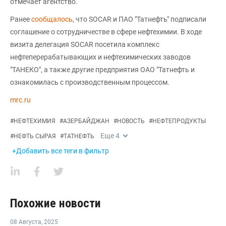
отмечает агентство.
Ранее
сообщалось
, что SOCAR и ПАО "Татнефть" подписали
соглашение о сотрудничестве в сфере нефтехимии. В ходе
визита делегация SOCAR посетила комплекс
нефтеперерабатывающих и нефтехимических заводов
"ТАНЕКО", а также другие предприятия ОАО "Татнефть и
ознакомилась с производственным процессом.
mrc.ru
#
НЕФТЕХИМИЯ
#
АЗЕРБАЙДЖАН
#
НОВОСТЬ
#
НЕФТЕПРОДУКТЫ
Еще
4
#
НЕФТЬ СЫРАЯ
#
ТАТНЕФТЬ
+Добавить все теги в фильтр
Похожие новости
08 Августа
,
2025