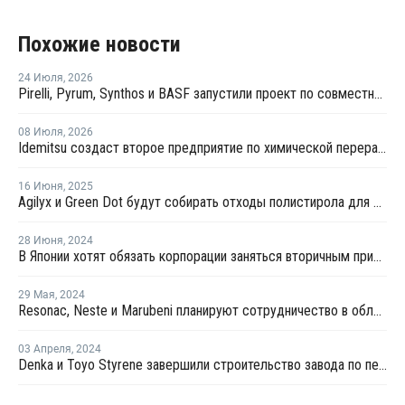
Похожие новости
24 Июля
,
2026
Pirelli, Pyrum, Synthos и BASF запустили проект по совместной переработке шин
08 Июля
,
2026
Idemitsu создаст второе предприятие по химической переработке отходов в Японии
16 Июня
,
2025
Agilyx и Green Dot будут собирать отходы полистирола для дальнейшей переработки в Европе
28 Июня
,
2024
В Японии хотят обязать корпорации заняться вторичным применением пластиков
29 Мая
,
2024
Resonac, Neste и Marubeni планируют сотрудничество в области возобновляемых олефинов в Японии
03 Апреля
,
2024
Denka и Toyo Styrene завершили строительство завода по переработке химикатов