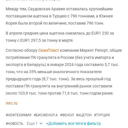
Между тем, Саудовская Аравия оставалась крупнейшим
поставщиком ацетона в Турцию с 796 тоннами, а Южная
Корея была второй по величине, поставив 796 тонн.
В апреле средняя цена ацетона снизилась до EUR1 230 за
тонну с EUR1 297,5 за тонну в марте.
Согласно обзору
СканПласт
компании Маркет Репорт, общее
потребление ПК-гранулята в России (без учета импорта и
экспорта в Беларусь) в январе 2024 года составило 5,7 тыс.
тонн, что на 35% меньше аналогичного показателя
предыдущего года (8,7 тыс. тонн). За весь прошлый год
поставки ПК-гранулята на внутренний рынок составили
около 103,9 тыс. тонн против 71,6 тыс. тонн годом ранее.
mrc.ru
#
НЕФТЕХИМИЯ
#
БИСФЕНОЛ А
#
ФЕНОЛ
#
АЦЕТОН
#
ТУРЦИЯ
Еще
1
+Добавить все теги в фильтр
#
НОВОСТЬ