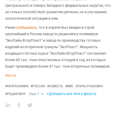
Центрального и Северо-Западного федеральных округов, что
не только способствует развитию региона, но и улучшению
экологической ситуации в нем.
Ранее
сообщалось
, что в апреле был введен в строй
крупнейший в России завод по рециклингу полимеров
"ЭкоЛайн-ВторПласт" и завод по производству готовых
изделий из вторичной гранулы "ЭкоПласт". Мощность
входящего потока сырья "ЭкоЛайн-ВторПласт" составляет
более 60 тыс. тонн пластиковых отходов в год, из которых
будет произведено более 47 тыс. тонн вторичных полимеров.
mrc.ru
#
НЕФТЕХИМИЯ
#
РОССИЯ
#
НОВОСТЬ
#
MRC
#
ТАРА/УПАКОВКА
Еще
1
+Добавить все теги в фильтр
#
РЕЦИКЛИНГ