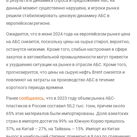
В результате динамика спроса и предложения АБС на
данный момент существенно нарушена, и игроки рынка
решили стабилизировать ценовую динамику АБС в
европейском регионе.
Ожидается, что в июне 2024 года на европейском рынке цена
на АБС снизится, поскольку цены на сырье стирол, вероятно,
останутся низкими. Кроме того, слабые настроения в сфере
закупок в автомобильной промышленности могут привести
к ухудшению ситуации на рынке в отрасли АБС. Кроме того,
прогнозируется, что цены на сырую нефть Brent снизятся и
повлияют на затраты на производство АБС в течение
короткого периода времени.
Ранее
сообщалось
, что в 2023 году объем рынка АБС-
пластиков в России составил 50,2 тыс. тонн, причем около
65% этих материалов были импортированы. Доля азиатских
стран в импорте достигла 99%: на Южную Корею пришлось
57%, на Китай – 27%, на Тайвань – 15%. Импорт из Китая
вырос в наибольшей степени: примерно в 9 раз по сравнению