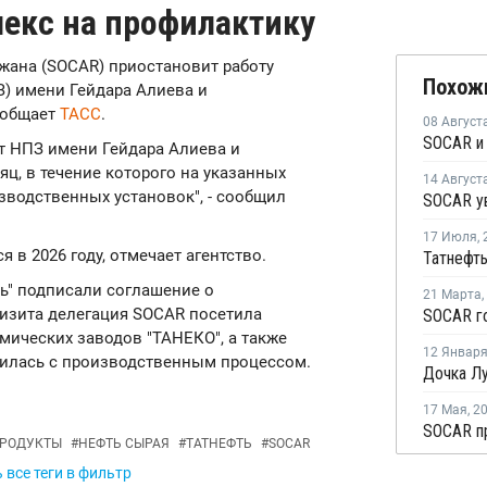
екс на профилактику
жана (SOCAR) приостановит работу
Похож
) имени Гейдара Алиева и
ообщает
ТАСС
.
08 Август
ет НПЗ имени Гейдара Алиева и
яц, в течение которого на указанных
14 Август
зводственных установок", - сообщил
17 Июля
,
в 2026 году, отмечает агентство.
ть" подписали соглашение о
21 Марта
,
визита делегация SOCAR посетила
ических заводов "ТАНЕКО", а также
12 Январ
милась с производственным процессом.
17 Мая
,
2
РОДУКТЫ
#
НЕФТЬ СЫРАЯ
#
ТАТНЕФТЬ
#
SOCAR
 все теги в фильтр