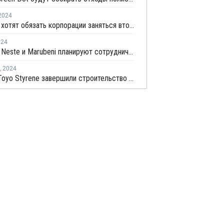
2024
В Японии хотят обязать корпорации заняться вторичным применением пластиков
024
Resonac, Neste и Marubeni планируют сотрудничество в области возобновляемых олефинов в Японии
,
2024
Denka и Toyo Styrene завершили строительство завода по переработке химикатов