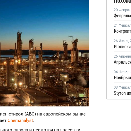
Похож
20 Февра
21 Февра
26 Июля
,
26 Апреля
04 Ноябр
03 Февра
Styron и
диен-стирол (АБС) на европейском рынке
щает
Chemanalyst
.
льного спроса и несмотря на задержки