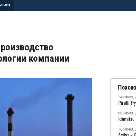
ХИМИЯ
 производство
нологии компании
Похож
24 Июля
,
08 Июля
,
16 Июня
,