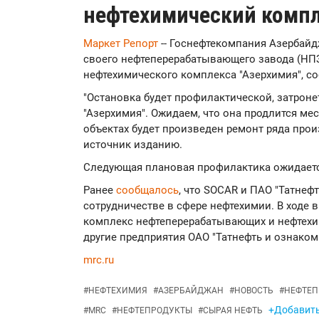
нефтехимический компл
Маркет Репорт
-- Госнефтекомпания Азербайд
своего нефтеперерабатывающего завода (НПЗ
нефтехимического комплекса "Азерхимия", с
"Остановка будет профилактической, затрон
"Азерхимия". Ожидаем, что она продлится мес
объектах будет произведен ремонт ряда прои
источник изданию.
Следующая плановая профилактика ожидается 
Ранее
сообщалось
, что SOCAR и ПАО "Татнеф
сотрудничестве в сфере нефтехимии. В ходе 
комплекс нефтеперерабатывающих и нефтехим
другие предприятия ОАО "Татнефть и ознако
mrc.ru
#
НЕФТЕХИМИЯ
#
АЗЕРБАЙДЖАН
#
НОВОСТЬ
#
НЕФТЕП
+Добавить
#
MRC
#
НЕФТЕПРОДУКТЫ
#
СЫРАЯ НЕФТЬ