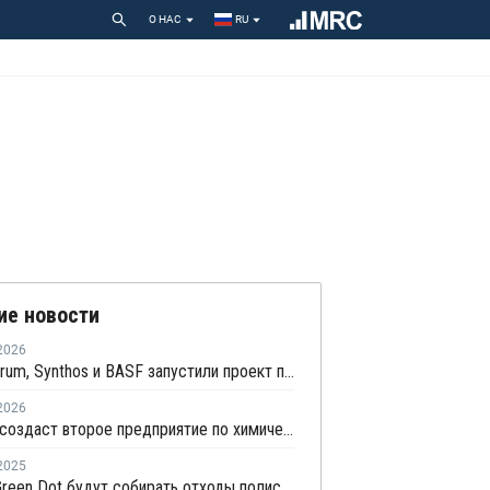
О НАС
RU
ие новости
2026
Pirelli, Pyrum, Synthos и BASF запустили проект по совместной переработке шин
2026
Idemitsu создаст второе предприятие по химической переработке отходов в Японии
2025
Agilyx и Green Dot будут собирать отходы полистирола для дальнейшей переработки в Европе