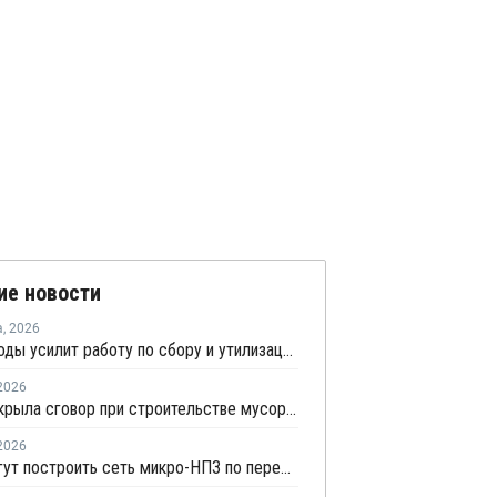
ие новости
а
,
2026
Минприроды усилит работу по сбору и утилизации отработанных шин
2026
ФАС раскрыла сговор при строительстве мусорных полигонов на 14,9 млрд рублей
2026
В РФ могут построить сеть микро-НПЗ по переработке пластика в бензин