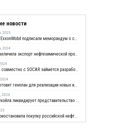
ие новости
а
,
2025
SOCAR и ExxonMobil подписали меморандум о сотрудничестве
а
,
2024
SOCAR увеличила экспорт нефтехимической продукции во втором квартале
2024
Татнефть совместно с SOCAR займётся разработкой месторождения в Азербайджане
2024
SOCAR готовит генплан для реализации новых инвестпроектов в нефтехимии Турции
я
,
2024
Дочка Лукойла ликвидирует представительство в Азербайджане
023
SOCAR приостановила покупку российской нефти для НПЗ в Турции