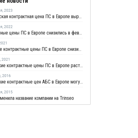
ие новости
ля
,
2023
Февральская контрактная цена ПС в Европе выросла на EUR10 за тонну
ля
,
2022
Контрактные цены ПС в Европе снизились в феврале
2021
Июльские контрактные цены ПС в Европе снизились
,
2021
Апрельские контрактные цены ПС в Европе растут уже шестой месяц подряд
я
,
2016
Ноябрьские контрактные цен АБС в Европе могут вырасти на EUR50-60 за тонну
ля
,
2015
зменила название компании на Trinseo