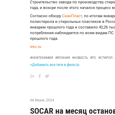
Строительство завода по производству стиро
года, и вскоре после этого начался процесс 
Согласно обзору
СканПласт
, по итогам янва
полистирола и стирольных пластиков в Росс
январем прошлого года и составило 42,26 ты
потребления наблюдается по всем видам ПС 
прошлого года.
mrc.ru
#
НЕФТЕХИМИЯ
#
ЯПОНИЯ
#
НОВОСТЬ
#
ПС
#
СТИРОЛ
+Добавить все теги в фильтр
06 Июня
,
2024
SOCAR на месяц остано