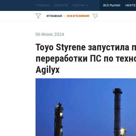
ГЛАВНАЯ
НОВОСТИ
ОБЗОРЫ
ВСЕ РЫНКИ
НЕФТЕ
#
ГЛАВНАЯ
#
НЕФТЕХИМИЯ
06 Июня
,
2024
Toyo Styrene запустила
переработки ПС по тех
Agilyx