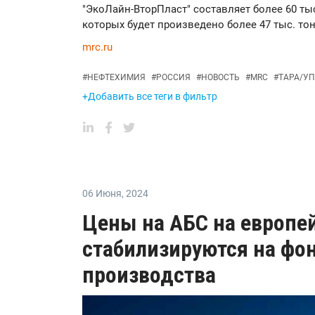
"ЭкоЛайн-ВторПласт" составляет более 60 тыс
которых будет произведено более 47 тыс. то
mrc.ru
#
НЕФТЕХИМИЯ
#
РОССИЯ
#
НОВОСТЬ
#
MRC
#
ТАРА/У
+Добавить все теги в фильтр
06 Июня
,
2024
Цены на АБС на европе
стабилизируются на фо
производства