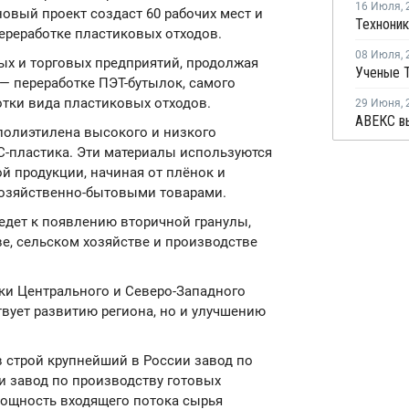
16 Июля
,
новый проект создаст 60 рабочих мест и
ереработке пластиковых отходов.
08 Июля
,
ых и торговых предприятий, продолжая
— переработке ПЭТ-бутылок, самого
отки вида пластиковых отходов.
29 Июня
,
 полиэтилена высокого и низкого
С-пластика. Эти материалы используются
й продукции, начиная от плёнок и
хозяйственно-бытовыми товарами.
едет к появлению вторичной гранулы,
ве, сельском хозяйстве и производстве
ки Центрального и Северо-Западного
твует развитию региона, но и улучшению
 в строй крупнейший в России завод по
и завод по производству готовых
Мощность входящего потока сырья