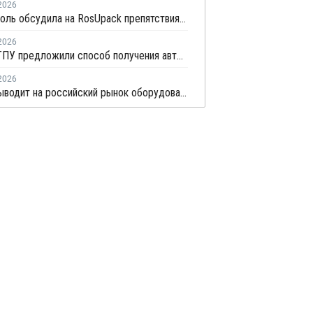
2026
Технониколь обсудила на RosUpack препятствия в переработке ПЭТ
2026
Ученые ТПУ предложили способ получения автомобильного бензина из пластиковых отходов
2026
АВЕКС выводит на российский рынок оборудование для рециклинга Avian Machinery