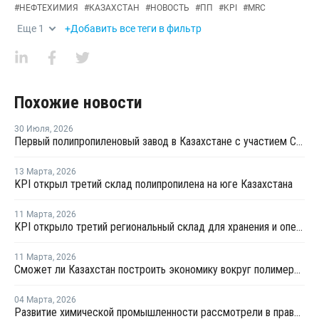
#
НЕФТЕХИМИЯ
#
КАЗАХСТАН
#
НОВОСТЬ
#
ПП
#
KPI
#
MRC
Еще
1
+Добавить все теги в фильтр
Похожие новости
30 Июля
,
2026
Первый полипропиленовый завод в Казахстане с участием СИБУРа терпит убытки
13 Марта
,
2026
KPI открыл третий склад полипропилена на юге Казахстана
11 Марта
,
2026
KPI открыло третий региональный склад для хранения и оперативной доставки полипропилена
11 Марта
,
2026
Сможет ли Казахстан построить экономику вокруг полимеров?
04 Марта
,
2026
Развитие химической промышленности рассмотрели в правительстве Казахстана