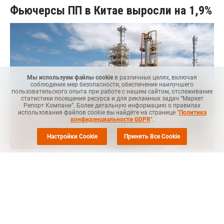
Фьючерсы ПП в Китае выросли на 1,9%
Мы используем файлы cookie
в различных целях, включая
соблюдение мер безопасности, обеспечение наилучшего
пользовательского опыта при работе с нашим сайтом, отслеживание
статистики посещения ресурса и для рекламных задач “Маркет
Репорт Компани”. Более детальную информацию о правилах
использования файлов cookie вы найдёте на странице "
Политика
конфиденциальности GDPR
".
Настройки Cookie
Принять Все Cookie
MRC
-- Фьючерсы полипропилена (ПП) в Китае выросли 19
сентября на 1,94%, сообщил
ICIS
со ссылкой на данные
Далянской товарной биржи (DCE).
Так, фьючерсы ПП на январь 2024 года, наиболее активно
торгуемые на DCE, 19 сентября находились на уровне CNY8