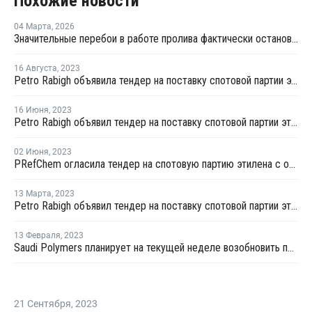
Похожие новости
04 Марта
,
2026
Значительные перебои в работе пролива фактически остановят производство МЭГ в Персидском заливе
16 Августа
,
2023
Petro Rabigh объявила тендер на поставку спотовой партии этилена с отгрузкой в начале сентября
16 Июня
,
2023
Petro Rabigh объявил тендер на поставку спотовой партии этилена с отгрузкой в конце июня
02 Июня
,
2023
PRefChem огласила тендер на спотовую партию этилена с отгрузкой в конце января - начале февраля
13 Марта
,
2023
Petro Rabigh объявил тендер на поставку спотовой партии этилена с отгрузкой в конце марта
13 Февраля
,
2023
Saudi Polymers планирует на текущей неделе возобновить производство ПНД в Джубйле
21 Сентября
,
2023