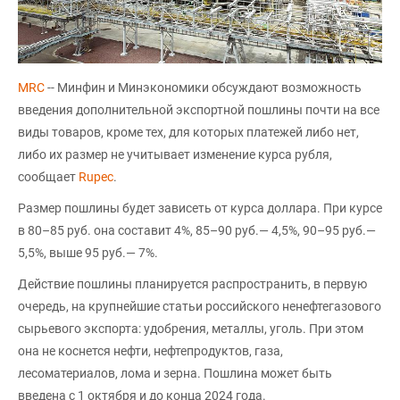
MRC
-- Минфин и Минэкономики обсуждают возможность
введения дополнительной экспортной пошлины почти на все
виды товаров, кроме тех, для которых платежей либо нет,
либо их размер не учитывает изменение курса рубля,
сообщает
Rupec
.
Размер пошлины будет зависеть от курса доллара. При курсе
в 80–85 руб. она составит 4%, 85–90 руб.— 4,5%, 90–95 руб.—
5,5%, выше 95 руб.— 7%.
Действие пошлины планируется распространить, в первую
очередь, на крупнейшие статьи российского ненефтегазового
сырьевого экспорта: удобрения, металлы, уголь. При этом
она не коснется нефти, нефтепродуктов, газа,
лесоматериалов, лома и зерна. Пошлина может быть
введена с 1 октября и до конца 2024 года.