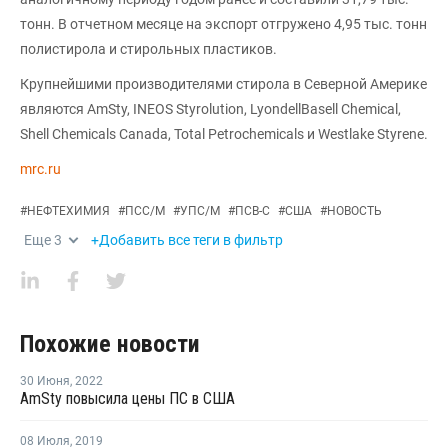
тонн. В отчетном месяце на экспорт отгружено 4,95 тыс. тонн
полистирола и стирольных пластиков.
Крупнейшими производителями стирола в Северной Америке
являются AmSty, INEOS Styrolution, LyondellBasell Chemical,
Shell Chemicals Canada, Total Petrochemicals и Westlake Styrene.
mrc.ru
#
НЕФТЕХИМИЯ
#
ПСС/М
#
УПС/М
#
ПСВ-С
#
США
#
НОВОСТЬ
Еще
3
+Добавить все теги в фильтр
Похожие новости
30 Июня
,
2022
AmSty повысила цены ПС в США
08 Июля
,
2019