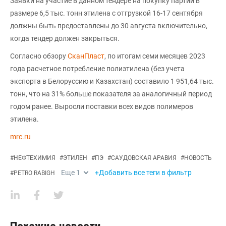
Заявки на участие в данном тендере на покупку партии в
размере 6,5 тыс. тонн этилена с отгрузкой 16-17 сентября
должны быть предоставлены до 30 августа включительно,
когда тендер должен закрыться.
Согласно обзору
СканПласт
, по итогам семи месяцев 2023
года расчетное потребление полиэтилена (без учета
экспорта в Белоруссию и Казахстан) составило 1 951,64 тыс.
тонн, что на 31% больше показателя за аналогичный период
годом ранее. Выросли поставки всех видов полимеров
этилена.
mrc.ru
#
НЕФТЕХИМИЯ
#
ЭТИЛЕН
#
ПЭ
#
САУДОВСКАЯ АРАВИЯ
#
НОВОСТЬ
Еще
1
+Добавить все теги в фильтр
#
PETRO RABIGH