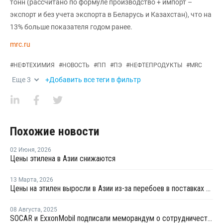
тонн (рассчитано по формуле производство + импорт –
экспорт и без учета экспорта в Беларусь и Казахстан), что на
13% больше показателя годом ранее.
mrc.ru
#
НЕФТЕХИМИЯ
#
НОВОСТЬ
#
ПП
#
ПЭ
#
НЕФТЕПРОДУКТЫ
#
MRC
Еще
3
+Добавить все теги в фильтр
Похожие новости
02 Июня
,
2026
Цены этилена в Азии снижаются
13 Марта
,
2026
Цены на этилен выросли в Азии из-за перебоев в поставках и повышения цен на энергоносители
08 Августа
,
2025
SOCAR и ExxonMobil подписали меморандум о сотрудничестве