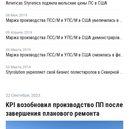
Americas Styrenics подянла июльские цены ПС в США
08 Мая
,
2019
Маржа производства ПСC/М и УПС/М в США увеличилась в апреле
09 Апреля
,
2019
Маржа производства ПСC/М и УПС/М в США демонстрировала разнонаправленный тренд в марте
06 Марта
,
2019
Маржа производства ПСC/М и УПС/М в США снизилась в феврале
03 Марта
,
2014
Styrolution укрепляет свой бизнес полистиролов в Северной Америке
22 Сентября
,
2023
KPI возобновил производство ПП после
завершения планового ремонта