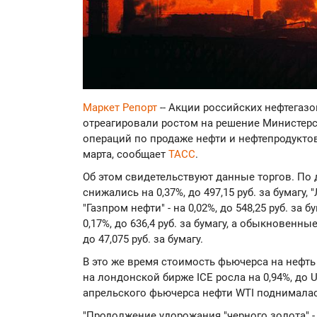
Маркет Репорт
-- Акции российских нефтега
отреагировали ростом на решение Министерс
операций по продаже нефти и нефтепродуктов
марта, сообщает
ТАСС
.
Об этом свидетельствуют данные торгов. По 
снижались на 0,37%, до 497,15 руб. за бумагу, "Л
"Газпром нефти" - на 0,02%, до 548,25 руб. за 
0,17%, до 636,4 руб. за бумагу, а обыкновенны
до 47,075 руб. за бумагу.
В это же время стоимость фьючерса на нефть 
на лондонской бирже ICE росла на 0,94%, до U
апрельского фьючерса нефти WTI поднималась 
"Продолжение удорожания "черного золота" 