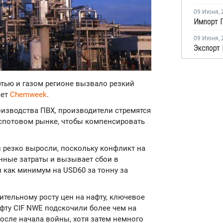
09 Июня
,
Импорт П
09 Июня
,
Экспорт 
фтью и газом регионе вызвало резкий
ает
Chemweek
.
роизводства ПВХ, производители стремятся
 спотовом рынке, чтобы компенсировать
.
 резко выросли, поскольку конфликт на
нные затраты и вызывает сбои в
и как минимум на USD60 за тонну за
тельному росту цен на нафту, ключевое
фту CIF NWE подскочили более чем на
после начала войны, хотя затем немного