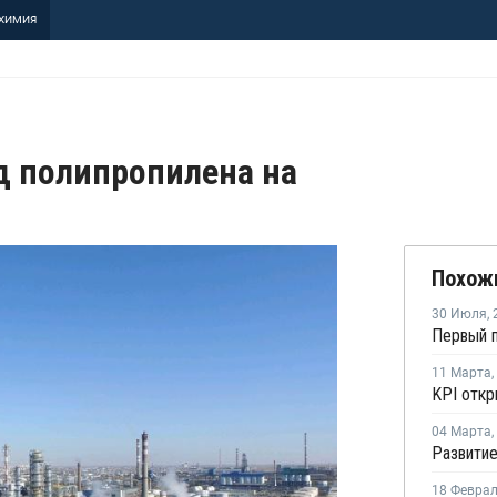
ХИМИЯ
д полипропилена на
Похож
30 Июля
,
11 Марта
,
04 Марта
,
18 Февра