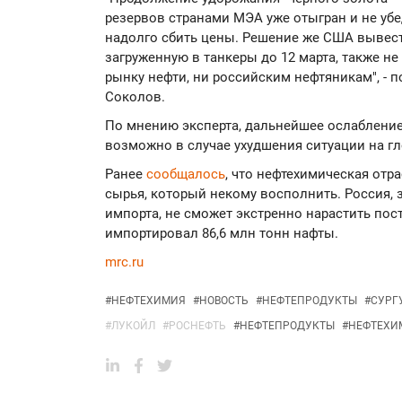
резервов странами МЭА уже отыгран и не убе
надолго сбить цены. Решение же США вывест
загруженную в танкеры до 12 марта, также н
рынку нефти, ни российским нефтяникам", - п
Соколов.
По мнению эксперта, дальнейшее ослаблени
возможно в случае ухудшения ситуации на г
Ранее
сообщалось
, что нефтехимическая отр
сырья, который некому восполнить. Россия, 
импорта, не сможет экстренно нарастить пост
импортировал 86,6 млн тонн нафты.
mrc.ru
#
НЕФТЕХИМИЯ
#
НОВОСТЬ
#
НЕФТЕПРОДУКТЫ
#
СУРГ
#
ЛУКОЙЛ
#
РОСНЕФТЬ
#
НЕФТЕПРОДУКТЫ
#
НЕФТЕХИ