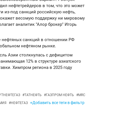
дил нефтетрейдеров в том, что это может
и из-под санкций российскую нефть,
е окажет весомую поддержку ни мировому
олагает аналитик "Алор брокер" Игорь
е нефтяных санкций в отношении РФ
лобальном нефтяном рынке.
асль Азии столкнулась с дефицитом
занимающая 12% в структуре азиатского
авки. Химпром региона в 2025 году
УТНЕФТЕГАЗ
#
ТАТНЕФТЬ
#
ГАЗПРОМ НЕФТЬ
#
MRC
+Добавить все теги в фильтр
МИЯ
#
НЕФТЕГАЗ