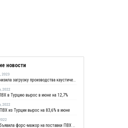
ие новости
я
,
2023
Petkim снизила загрузку производства каустической соды в Алиаге
а
,
2022
ВХ в Турцию вырос в июне на 12,7%
а
,
2022
ПВХ из Турции вырос на 83,6% в июне
2022
Petkim объявила форс-мажор на поставки ПВХ в Турции