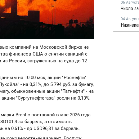
06 Август
04 Август
зовых компаний на Московской бирже не
тва финансов США о снятии санкций с
 из России, загруженных на суда до 12
данным на 10:00 мск, акции "Роснефти"
укойла" - на 0,31%, до 5 794 руб. за бумагу,
бумагу, обыкновенные акции "Татнефти" - на
е акции "Сургутнефтегаза" росли на 0,13%,
марки Brent с поставкой в мае 2026 года
SD101,4 за баррель, а стоимость
на 0,61% - до USD96,31 за баррель.
- высоковероятный вариант. Роспуск