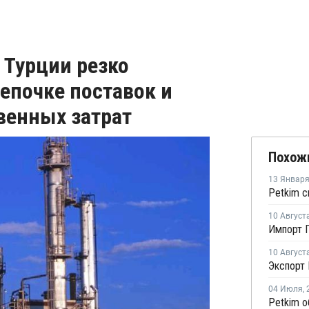
 Турции резко
цепочке поставок и
венных затрат
Похож
13 Январ
10 Август
Импорт П
10 Август
Экспорт 
04 Июля
,