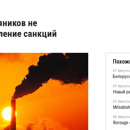
яников не
бление санкций
Похож
07 Август
07 Август
07 Август
06 Август