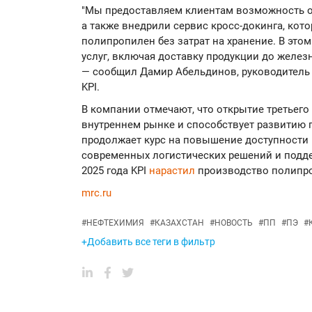
"Мы предоставляем клиентам возможность о
а также внедрили сервис кросс-докинга, ко
полипропилен без затрат на хранение. В это
услуг, включая доставку продукции до желез
— сообщил Дамир Абельдинов, руководитель 
KPI.
В компании отмечают, что открытие третьего
внутреннем рынке и способствует развитию п
продолжает курс на повышение доступности
современных логистических решений и подд
2025 года KPI
нарастил
производство полипро
mrc.ru
#
НЕФТЕХИМИЯ
#
КАЗАХСТАН
#
НОВОСТЬ
#
ПП
#
ПЭ
#
+Добавить все теги в фильтр