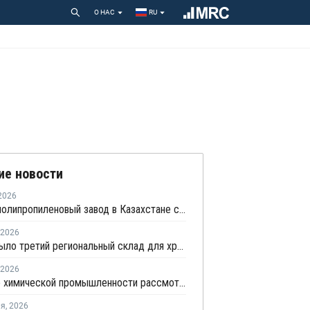
О НАС
RU
ие новости
2026
Первый полипропиленовый завод в Казахстане с участием СИБУРа терпит убытки
2026
KPI открыло третий региональный склад для хранения и оперативной доставки полипропилена
2026
Развитие химической промышленности рассмотрели в правительстве Казахстана
ля
,
2026