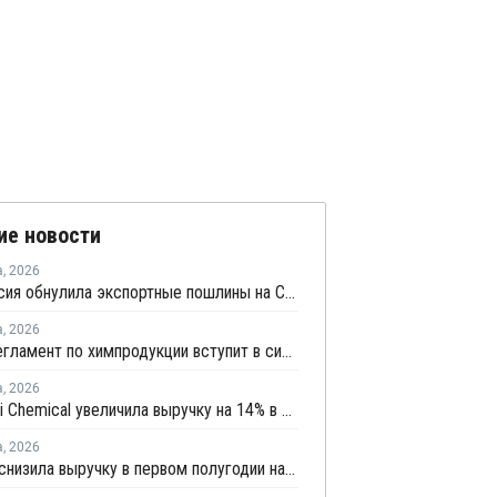
ие новости
а
,
2026
Белоруссия обнулила экспортные пошлины на СУГ
а
,
2026
Новый регламент по химпродукции вступит в силу в сентябре 2027 года
а
,
2026
Mitsubishi Chemical увеличила выручку на 14% в первом квартале японского финансового года
а
,
2026
Borouge снизила выручку в первом полугодии на 5%