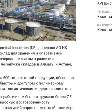
18 Февра
03 Февра
emical Industries (KPI, дочерняя АО НК
склад для хранения и оперативной
 очередным шагом в развитии
ле запуска складов в Алматы и Астане,
 600 тонн готовой продукции, обеспечит
 быстрым доступом к полимерному
изит логистические издержки клиентов.
ереработчикам было отгружено более 7,5
 высокую востребованность
ьно растущий спрос на местный полимер.