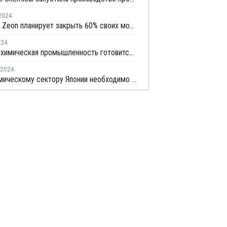
2024
Японская Zeon планирует закрыть 60% своих мощностей по производству эластомеров в Токуяме
024
Мировая химическая промышленность готовится к росту слияний и поглощений в Японии и Индии в 2024 году
2024
Нефтехимическому сектору Японии необходимо будет консолидироваться