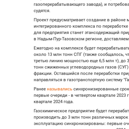
газоперерабатывающего завода), и потребов
судятся.
Проект предусматривает создание в районе м
интегрированного комплекса по переработке
для предприятия станет этансодержащий при
в Надым-Пур-Тазовском регионе, доставляе
Ежегодно на комплексе будет перерабатыватьс
около 13 млн тонн СПГ (также сообщалось, 
третью линию мощностью еще 6,5 млн т), до 3
тонн сжиженных углеводородных газов (СУГ) 
фракции. Оставшийся после переработки прир
направляться в газотранспортную систему "Г
Ранее
назывались
синхронизированные срок
первые очереди - в четвертом квартале 2023 г
квартале 2024 года.
Газохимическое предприятие будет перераба
производить до 3 млн тонн различных марок
эксплуатацию синхронизированы: первые очер