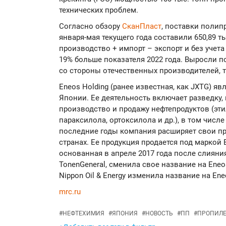
технических проблем.
Согласно обзору
СканПласт
, поставки полип
января-мая текущего года составили 650,89 т
производство + импорт – экспорт и без учета 
19% больше показателя 2022 года. Выросли 
со стороны отечественных производителей, т
Eneos Holding (ранее известная, как JXTG) 
Японии. Ее деятельность включает разведку,
производство и продажу нефтепродуктов (этил
параксилола, ортоксилола и др.), в том числ
последние годы компания расширяет свои п
странах. Ее продукция продается под маркой 
основанная в апреле 2017 года после слияния
TonenGeneral, сменила свое название на Eneos
Nippon Oil & Energy изменила название на Ene
mrc.ru
#
НЕФТЕХИМИЯ
#
ЯПОНИЯ
#
НОВОСТЬ
#
ПП
#
ПРОПИЛ