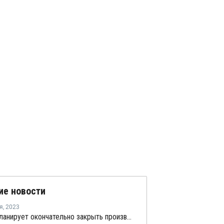
ие новости
я
,
2023
Trinseo планирует окончательно закрыть производство стирола в Тернезене