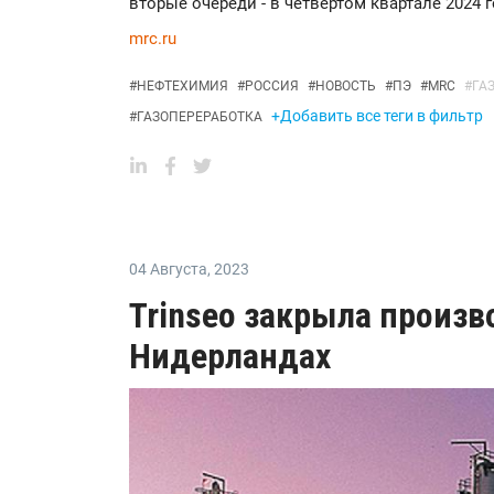
вторые очереди - в четвертом квартале 2024 г
mrc.ru
#
НЕФТЕХИМИЯ
#
РОССИЯ
#
НОВОСТЬ
#
ПЭ
#
MRC
#
ГА
+Добавить все теги в фильтр
#
ГАЗОПЕРЕРАБОТКА
04 Августа
,
2023
Trinseo закрыла произв
Нидерландах