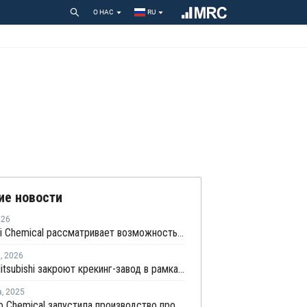
О НАС
RU
ие новости
026
Mitsubishi Chemical рассматривает возможность выделения нефтехимического бизнеса к 2028 году
я
,
2026
Asahi и Mitsubishi закроют крекинг-завод в рамках консолидации производства олефинов с Mitsui
а
,
2025
Sumitomo Chemical запустила производство пропилена из этанола