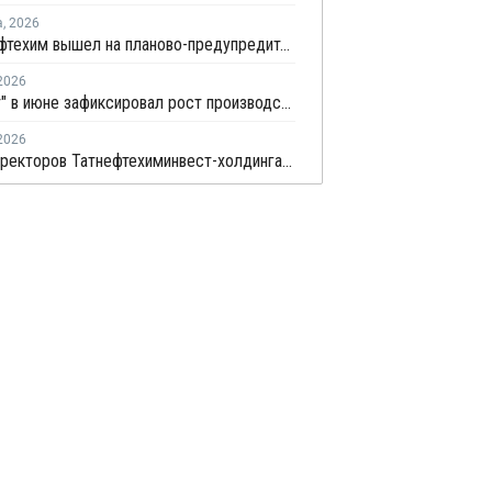
а
,
2026
Томскнефтехим вышел на планово-предупредительный ремонт
2026
"Росстат" в июне зафиксировал рост производства в основных группах пластмасс
2026
Совет директоров Татнефтехиминвест-холдинга рассмотрел инновационные решения для разных сфер экономики