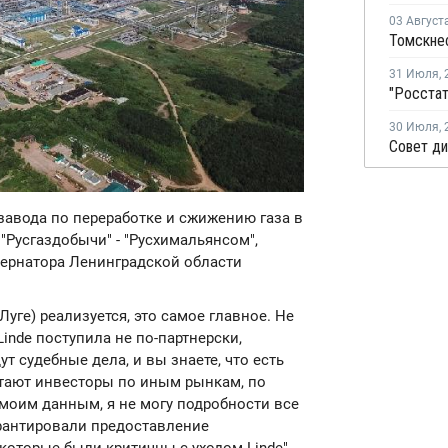
03 Август
31 Июля
,
30 Июля
,
 завода по переработке и сжижению газа в
 "Русгаздобычи" - "Русхимальянсом",
бернатора Ленинградской области
уге) реализуется, это самое главное. Не
Linde поступила не по-партнерски,
дут судебные дела, и вы знаете, что есть
аботают инвесторы по иным рынкам, по
 моим данным, я не могу подробности все
арантировали предоставление