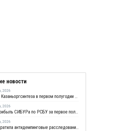
ие новости
а
,
2026
Прибыль Казаньоргсинтеза в первом полугодии сократилась более чем в 2 раза
а
,
2026
Чистая прибыль СИБУРа по РСБУ за первое полугодие сократилась в 3,6 раза
а
,
2026
ЕЭК прекратила антидемпинговые расследования против ПЭ и ПП из Азербайджана и Туркменистана