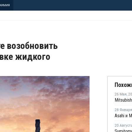
ХИМИЯ
те возобновить
овке жидкого
Похож
26 Мая
,
2
28 Январ
20 Август