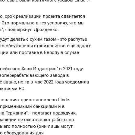
оторые были критичны с уходом Linde", -
о, срок реализации проекта сдвигается
 Это нормально в тех условиях, что мы
", - подчеркнул Дрозденко.
будут делать с сухим газом - это распутье
 что обсуждается строительство еще одного
ции или поставка в Европу в случае
нейссанс Хэви Индастрис" в 2021 году
азоперерабатывающего завода в
 аванс, но та в мае 2022 года уведомила
анкциями ЕС.
нованиях приостановлено Linde
 с применимыми санкциями и в
а Германии", - полагает подрядчик.
 санкции не охватывают работы по
ь его полностью (они лишь могут
о оборудования для