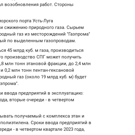
ал возобновления работ. Стороны
орского порта Усть-Луга
 и сжижению природного газа. Сырьем
родный газ из месторождений "Газпрома"
мый по выделенным газопроводам.
я 45 млрд куб. м газа, производиться
что производство СПГ может получить
,8 млн тонн этановой фракции, до 2,4 млн
и 0,2 млн тонн пентан-гексановой
одный газ (около 19 млрд куб. м) будет
азпрома".
и ввода предприятий в эксплуатацию:
ода, вторые очереди - в четвертом
тывать получаемый с комплекса этан и
 полиэтилена. Сроки ввода предприятий в
еди - в четвертом квартале 2023 года,