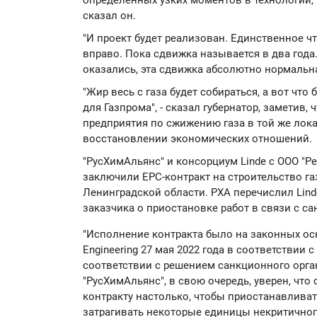
определенных узких моментов в технологии, к
сказал он.
"И проект будет реализован. Единственное чт
вправо. Пока сдвижка называется в два года.
оказались, эта сдвижка абсолютно нормальна
"Жир весь с газа будет собираться, а вот что 
для Газпрома", - сказал губернатор, заметив,
предприятия по сжижению газа в той же лока
восстановлении экономических отношений.
"РусХимАльянс" и консорциум Linde с ООО "Ре
заключили ЕРС-контракт на строительство г
Ленинградской области. РХА перечислил Linde
заказчика о приостановке работ в связи с с
"Исполнение контракта было на законных ос
Engineering 27 мая 2022 года в соответствии
соответствии с решением санкционного орган
"РусХимАльянс", в свою очередь, уверен, что
контракту настолько, чтобы приостанавливат
затрагивать некоторые единицы некритичног