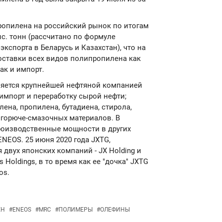
ропилена на российский рынок по итогам
ыс. тонн (рассчитано по формуле
экспорта в Беларусь и Казахстан), что на
поставки всех видов полипропилена как
ак и импорт.
является крупнейшей нефтяной компанией
 импорт и переработку сырой нефти;
ена, пропилена, бутадиена, стирола,
е горюче-смазочных материалов. В
роизводственные мощности в других
ENEOS. 25 июня 2020 года JXTG,
 двух японских компаний - JX Holding и
 Holdings, в то время как ее "дочка" JXTG
os.
ЕН
#
ENEOS
#
MRC
#
ПОЛИМЕРЫ
#
ОЛЕФИНЫ