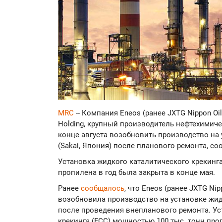
MRC
-- Компания Eneos (ранее JXTG Nippon Oil
Holding, крупный производитель нефтехимиче
конце августа возобновить производство на 
(Sakai, Япония) после планового ремонта, с
Установка жидкого каталитического крекинга
пропилена в год была закрыта в конце мая.
Ранее
сообщалось
, что Eneos (ранее JXTG Nipp
возобновила производство на установке жидк
после проведения внепланового ремонта. Ус
крекинга (FCC) мощностью 100 тыс. тонн про