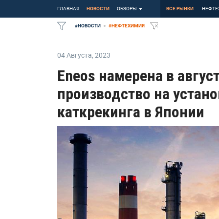
ГЛАВНАЯ
НОВОСТИ
ОБЗОРЫ
ВСЕ РЫНКИ
НЕФТЕ
#
НОВОСТИ
#
НЕФТЕХИМИЯ
04 Августа
,
2023
Eneos намерена в авгус
производство на устан
каткрекинга в Японии