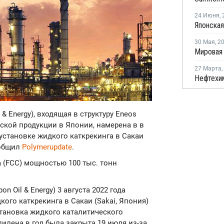
24 Июня
,
30 Мая
,
2
27 Марта
,
 & Energy), входящая в структуру Eneos
ской продукции в Японии, намерена в в
установке жидкого каткрекинга в Сакаи
ообщил
Polymerupdate
.
 (FCC) мощностью 100 тыс. тонн
on Oil & Energy) 3 августа 2022 года
ого каткрекинга в Сакаи (Sakai, Япония)
тановка жидкого каталитического
пилена в год была закрыта 19 июля из-за