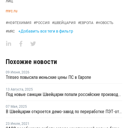
лиц.
mrc.ru
#
НЕФТЕХИМИЯ
#
РОССИЯ
#
ШВЕЙЦАРИЯ
#
ЕВРОПА
#
НОВОСТЬ
+Добавить все теги в фильтр
#
MRC
Похожие новости
09 Июня
,
2026
Trinseo повысила июньские цены ПС в Европе
13 Августа
,
2025
Под новые санкции Швейцарии попали российские производители полимерной продукции
07 Мая
,
2025
В Швейцарии откроется демо-завод по переработке ПЭТ-отходов в мономеры
23 Июля
,
2021