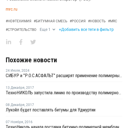
mrc.ru
#
НЕФТЕХИМИЯ
#
БИТУМНАЯ СМЕСЬ
#
РОССИЯ
#
НОВОСТЬ
#
MRC
Еще
1
+Добавить все теги в фильтр
#
СТРОИТЕЛЬСТВО
Похожие новости
24 Июля
,
2024
СИБУР и "Р.О.С.АСФАЛЬТ" расширят применение полимерных материалов в дорожном строительстве
13 Декабря
,
2017
ТехноНИКОЛЬ запустила линию по производству полимерно-битумных материалов в Учалах
08 Декабря
,
2017
Лукойл будет поставлять битумы для Удмуртии
07 Ноября
,
2016
ТехноНиколь начала поставки битумно-полимерной мембраны в Иран