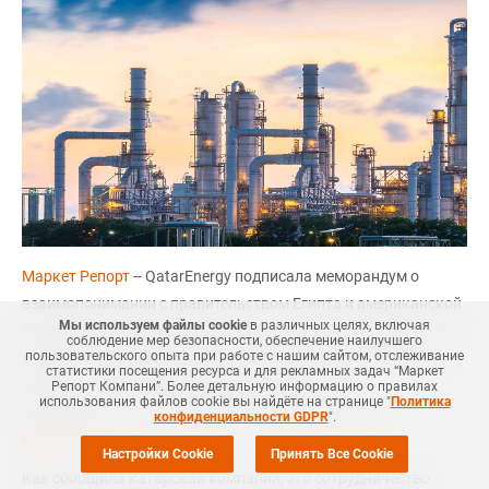
Маркет Репорт
-- QatarEnergy подписала меморандум о
взаимопонимании с правительством Египта и американской
Мы используем файлы cookie
в различных целях, включая
ExxonMobil в целях изучения возможностей потенциального
соблюдение мер безопасности, обеспечение наилучшего
пользовательского опыта при работе с нашим сайтом, отслеживание
развития и коммерциализации газовых месторождений на
статистики посещения ресурса и для рекламных задач “Маркет
Кипре с помощью существующей египетской
Репорт Компани”. Более детальную информацию о правилах
использования файлов cookie вы найдёте на странице "
Политика
инфраструктуры по экспорту газа и СПГ, сообщает
конфиденциальности GDPR
".
Интерфакс
.
Настройки Cookie
Принять Все Cookie
Как сообщила катарская компания, это сотрудничество