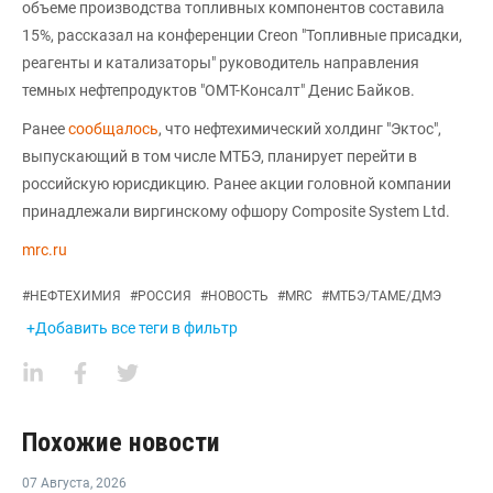
объеме производства топливных компонентов составила
15%, рассказал на конференции Creon "Топливные присадки,
реагенты и катализаторы" руководитель направления
темных нефтепродуктов "ОМТ-Консалт" Денис Байков.
Ранее
сообщалось
, что нефтехимический холдинг "Эктос",
выпускающий в том числе МТБЭ, планирует перейти в
российскую юрисдикцию. Ранее акции головной компании
принадлежали виргинскому офшору Composite System Ltd.
mrc.ru
#
НЕФТЕХИМИЯ
#
РОССИЯ
#
НОВОСТЬ
#
MRC
#
МТБЭ/ТАМЕ/ДМЭ
+Добавить все теги в фильтр
Похожие новости
07 Августа
,
2026