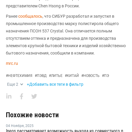
представителем Chen Hsong в России.
Ранее
сообщалось
, что СИБУР разработал и запустил в
промышленное производство марку полистирола общего
назначения ПСОН 537 Crystal. Она отличается полным
отсутствием оттенка и предназначена для производства
элементов крупной бытовой техники и изделий хозяйственно
бытового назначения, сообщили в компании.
mrc.ru
#
НЕФТЕХИМИЯ
#
ПЭВД
#
ЛИТЬЕ
#
КИТАЙ
#
НОВОСТЬ
#
ПЭ
Еще
2
+Добавить все теги в фильтр
Похожие новости
04 Ноября
,
2025
Ineos рассматривает возможность выхода из совместного предприятия Sinopec Petchems