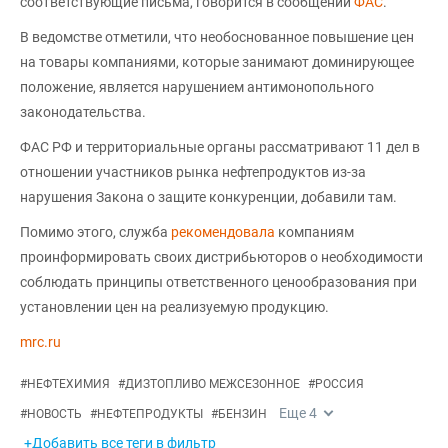
соответствующие письма, говорится в сообщении
ФАС
.
В ведомстве отметили, что необоснованное повышение цен
на товары компаниями, которые занимают доминирующее
положение, является нарушением антимонопольного
законодательства.
ФАС РФ и территориальные органы рассматривают 11 дел в
отношении участников рынка нефтепродуктов из-за
нарушения Закона о защите конкуренции, добавили там.
Помимо этого, служба
рекомендовала
компаниям
проинформировать своих дистрибьюторов о необходимости
соблюдать принципы ответственного ценообразования при
установлении цен на реализуемую продукцию.
mrc.ru
#
НЕФТЕХИМИЯ
#
ДИЗТОПЛИВО МЕЖСЕЗОННОЕ
#
РОССИЯ
Еще
4
#
НОВОСТЬ
#
НЕФТЕПРОДУКТЫ
#
БЕНЗИН
+Добавить все теги в фильтр