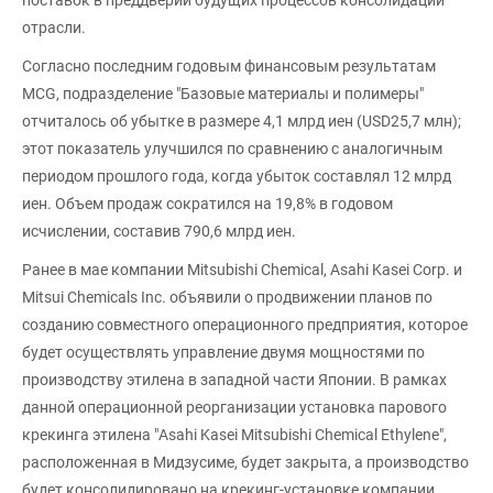
поставок в преддверии будущих процессов консолидации
отрасли.
Согласно последним годовым финансовым результатам
MCG, подразделение "Базовые материалы и полимеры"
отчиталось об убытке в размере 4,1 млрд иен (USD25,7 млн);
этот показатель улучшился по сравнению с аналогичным
периодом прошлого года, когда убыток составлял 12 млрд
иен. Объем продаж сократился на 19,8% в годовом
исчислении, составив 790,6 млрд иен.
Ранее в мае компании Mitsubishi Chemical, Asahi Kasei Corp. и
Mitsui Chemicals Inc. объявили о продвижении планов по
созданию совместного операционного предприятия, которое
будет осуществлять управление двумя мощностями по
производству этилена в западной части Японии. В рамках
данной операционной реорганизации установка парового
крекинга этилена "Asahi Kasei Mitsubishi Chemical Ethylene",
расположенная в Мидзусиме, будет закрыта, а производство
будет консолидировано на крекинг-установке компании