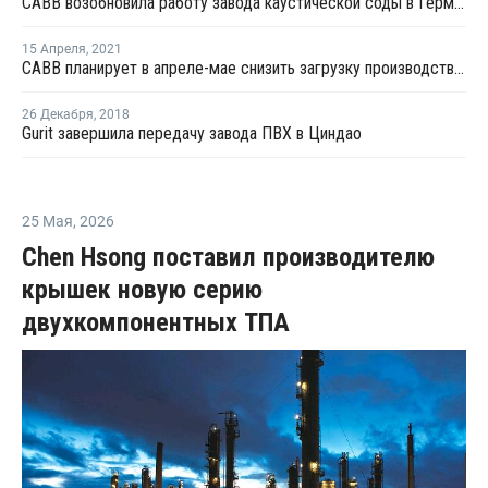
САВВ возобновила работу завода каустической соды в Германии
15 Апреля
,
2021
САВВ планирует в апреле-мае снизить загрузку производства каустической соды в Германии и Швейцарии
26 Декабря
,
2018
Gurit завершила передачу завода ПВХ в Циндао
25 Мая
,
2026
Chen Hsong поставил производителю
крышек новую серию
двухкомпонентных ТПА