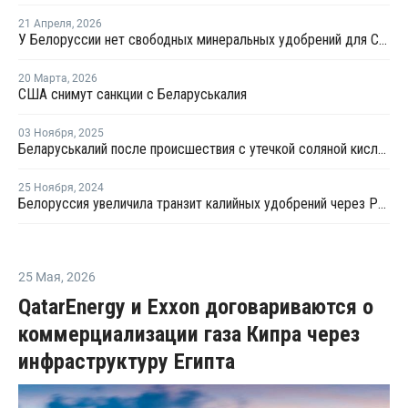
21 Апреля
,
2026
У Белоруссии нет свободных минеральных удобрений для США
20 Марта
,
2026
США снимут санкции с Беларуськалия
03 Ноября
,
2025
Беларуськалий после происшествия с утечкой соляной кислоты работает штатно
25 Ноября
,
2024
Белоруссия увеличила транзит калийных удобрений через РФ на 15%
25 Мая
,
2026
QatarEnergy и Exxon договариваются о
коммерциализации газа Кипра через
инфраструктуру Египта