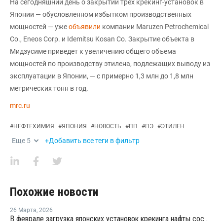
На сегодняшний день о закрытии трех крекинг-установок в
Японии — обусловленном избытком производственных
мощностей — уже
объявили
компании Maruzen Petrochemical
Co., Eneos Corp. и Idemitsu Kosan Co. Закрытие объекта в
Мидзусиме приведет к увеличению общего объема
мощностей по производству этилена, подлежащих выводу из
эксплуатации в Японии, — с примерно 1,3 млн до 1,8 млн
метрических тонн в год.
mrc.ru
#
НЕФТЕХИМИЯ
#
ЯПОНИЯ
#
НОВОСТЬ
#
ПП
#
ПЭ
#
ЭТИЛЕН
Еще
5
+Добавить все теги в фильтр
Похожие новости
26 Марта
,
2026
В феврале загрузка японских установок крекинга нафты составила 75,7%