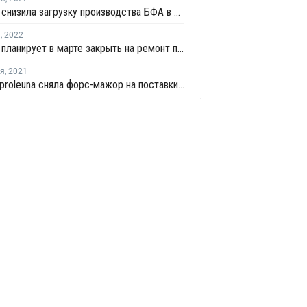
Covestro снизила загрузку производства БФА в Германии
я
,
2022
Covestro планирует в марте закрыть на ремонт производство ПК в Германии
ря
,
2021
Domo Caproleuna сняла форс-мажор на поставки полиамида в Германии