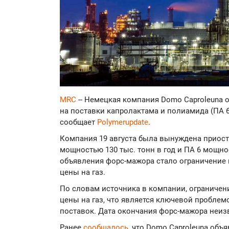
MRC
-- Немецкая компания Domo Caproleuna 
на поставки капролактама и полиамида (ПА 6)
сообщает
Polymerupdate
.
Компания 19 августа была вынуждена приос
мощностью 130 тыс. тонн в год и ПА 6 мощно
объявления форс-мажора стало ограничение 
цены на газ.
По словам источника в компании, ограниче
цены на газ, что является ключевой проблем
поставок. Дата окончания форс-мажора неиз
Ранее
сообщалось
, что Domo Caproleuna объ