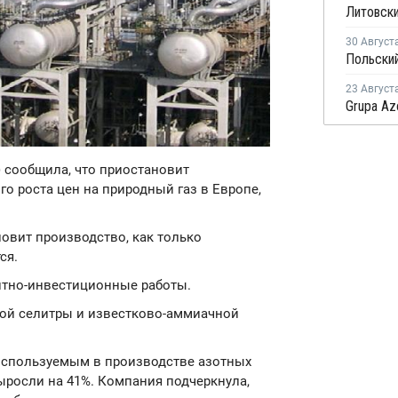
30 Август
23 Август
n) сообщила, что приостановит
го роста цен на природный газ в Европе,
новит производство, как только
ся.
нтно-инвестиционные работы.
ой селитры и известково-аммиачной
используемым в производстве азотных
ыросли на 41%. Компания подчеркнула,