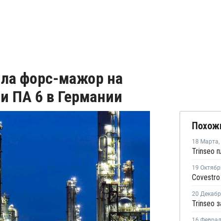
ила форс-мажор на
и ПА 6 в Германии
Похож
18 Марта
,
19 Октябр
20 Декаб
16 Февра