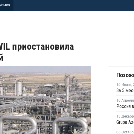
ХИМИЯ
IL приостановила
й
Похож
10 Июня
,
10 Апреля
13 Декаб
06 Октябр