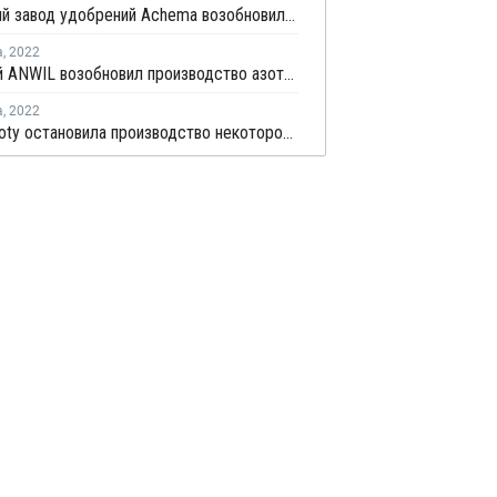
Литовский завод удобрений Achema возобновил работу второго цеха аммиака
а
,
2022
Польский ANWIL возобновил производство азотных удобрений
а
,
2022
Grupa Azoty остановила производство некоторой продукции из-за рекордных цен на газ