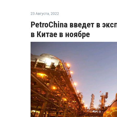
23 Августа
,
2022
PetroChina введет в эк
в Китае в ноябре