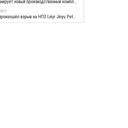
BASF планирует новый производственный комплекс в Китае
2017
В Китае произошёл взрыв на НПЗ Linyi Jinyu Petchem