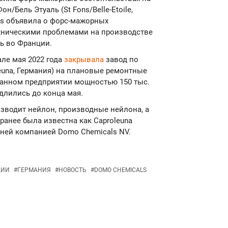
н/Бель Этуаль (St Fons/Belle-Etoile,
als объявила о форс-мажорных
ехническими проблемами на производстве
ль во Франции.
але мая 2022 года
закрывала
завод по
euna, Германия) на плановые ремонтные
данном предприятии мощностью 150 тыс.
одлились до конца мая.
изводит нейлон, производные нейлона, а
анее была известна как Caproleuna
ней компанией Domo Chemicals NV.
ЦИИ
#
ГЕРМАНИЯ
#
НОВОСТЬ
#
DOMO CHEMICALS