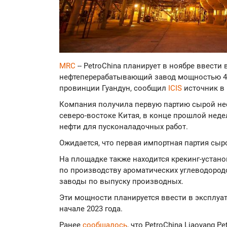
MRC
-- PetroChina планирует в ноябре ввести
нефтеперерабатывающий завод мощностью 400
провинции Гуандун, сообщил
ICIS
источник в
Компания получила первую партию сырой неф
северо-востоке Китая, в конце прошлой недел
нефти для пусконаладочных работ.
Ожидается, что первая импортная партия сыр
На площадке также находится крекинг-устано
по производству ароматических углеводородо
заводы по выпуску производных.
Эти мощности планируется ввести в эксплуат
начале 2023 года.
Ранее
сообщалось
, что PetroChina Liaoyang P