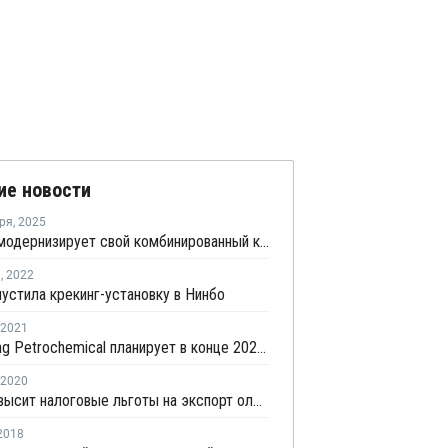
ие новости
ря
,
2025
Sinopec модернизирует свой комбинированный комплекс в Синьцзяне
я
,
2022
устила крекинг-установку в Нинбо
2021
Shenghong Petrochemical планирует в конце 2021 года запустить комплекс в Ляньюньгане
2020
Китай повысит налоговые льготы на экспорт олефинов
2018