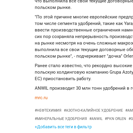
что выполнила все свои текущие договорные
польском рынке.
"По этой причине многие европейские предп
том числе сегмента удобрений, такие как Yara,
ввести производственные ограничения намно
сих пор сохраняла непрерывность производс
на рынке несмотря на очень сложные макро
выполнила все свои текущие договорные обя
польском рынке", - подчеркивает "дочка" Orlen
Ранее стало известно, что рекордно высокие
польскую холдинговую компанию Grupa Azoty
ЕС) приостановить работу.
ANWIL производит 30 млн тонн удобрений в г
mrc.ru
#
НЕФТЕХИМИЯ
#
АЗОТНО-КАЛИЙНОЕ УДОБРЕНИЕ
#
АМ
#
МИНЕРАЛЬНЫЕ УДОБРЕНИЯ
#
ANWIL
#
PKN ORLEN
#
G
+Добавить все теги в фильтр