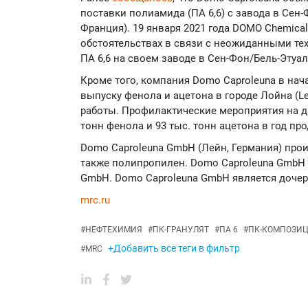
поставки полиамида (ПА 6,6) с завода в Сен-Фо
Франция). 19 января 2021 года DOMO Chemic
обстоятельствах в связи с неожиданными т
ПА 6,6 на своем заводе в Сен-Фон/Бель-Этуа
Кроме того, компания Domo Caproleuna в нач
выпуску фенола и ацетона в городе Лойна (L
работы. Профилактические мероприятия на 
тонн фенола и 93 тыс. тонн ацетона в год пр
Domo Caproleuna GmbH (Лейн, Германия) про
также полипропилен. Domo Caproleuna GmbH р
GmbH. Domo Caproleuna GmbH является дочер
mrc.ru
#
НЕФТЕХИМИЯ
#
ПК-ГРАНУЛЯТ
#
ПА 6
#
ПК-КОМПОЗИ
+Добавить все теги в фильтр
#
MRC