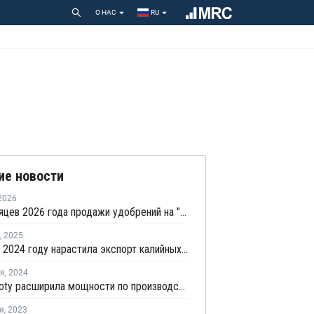
О НАС
RU
ие новости
2026
За 5 месяцев 2026 года продажи удобрений на "Петербургской бирже" выросли на 16,1%
,
2025
Россия в 2024 году нарастила экспорт калийных удобрений в ЮАР на 137%
ря
,
2024
Grupa Azoty расширила мощности по производству азотной кислоты в Пулавах
я
,
2023