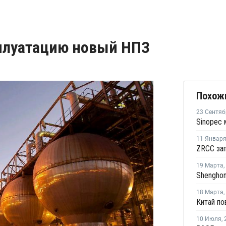
сплуатацию новый НПЗ
Похож
23 Сентяб
11 Январ
ZRCC зап
19 Марта
,
18 Марта
,
10 Июля
,