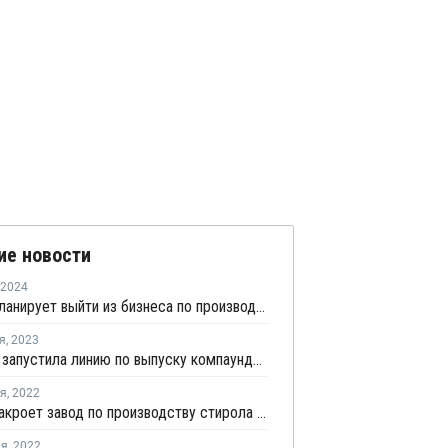
ие новости
2024
Trinseo планирует выйти из бизнеса по производству ПК и закрыть завод в Германии
я
,
2023
Covestro запустила линию по выпуску компаундов ПК с использованием переработанных материалов в Шанхае
ря
,
2022
Trinseo закроет завод по производству стирола и линию поликарбоната в Германии
ля
,
2022