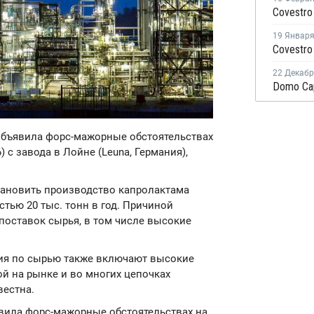
19 Январ
22 Декаб
объявила форс-мажорные обстоятельствах
 с завода в Лойне (Leuna, Германия),
тановить производство капролактама
стью 20 тыс. тонн в год. Причиной
поставок сырья, в том числе высокие
ния по сырью также включают высокие
ой на рынке и во многих цепочках
вестна.
явила форс-мажорные обстоятельствах на