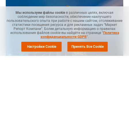
Мы используем файлы cookie
в различных целях, включая
соблюдение мер безопасности, обеспечение наилучшего
пользовательского опыта при работе с нашим сайтом, отслеживание
статистики посещения ресурса и для рекламных задач “Маркет
Репорт Компани”. Более детальную информацию о правилах
использования файлов cookie вы найдёте на странице "
Политика
конфиденциальности GDPR
".
Настройки Cookie
Принять Все Cookie
Маркет Репорт
-- Корейские химические компании
реструктурируют и сокращают свои химические
подразделения в сложившихся кризисных рыночных
условиях. К концу года многие из них запланировали
закрытие части своих производства и масштабные
сокращения штатов, сообщает
BusinessKorea
.
До сегодняшнего дня крупнейшие производители, такие как