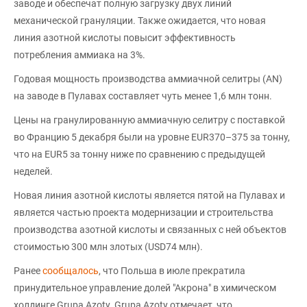
заводе и обеспечат полную загрузку двух линий
механической грануляции. Также ожидается, что новая
линия азотной кислоты повысит эффективность
потребления аммиака на 3%.
Годовая мощность производства аммиачной селитры (AN)
на заводе в Пулавах составляет чуть менее 1,6 млн тонн.
Цены на гранулированную аммиачную селитру с поставкой
во Францию 5 декабря были на уровне EUR370–375 за тонну,
что на EUR5 за тонну ниже по сравнению с предыдущей
неделей.
Новая линия азотной кислоты является пятой на Пулавах и
является частью проекта модернизации и строительства
производства азотной кислоты и связанных с ней объектов
стоимостью 300 млн злотых (USD74 млн).
Ранее
сообщалось
, что Польша в июле прекратила
принудительное управление долей "Акрона" в химическом
холдинге Grupa Azoty. Grupa Azoty отмечает, что