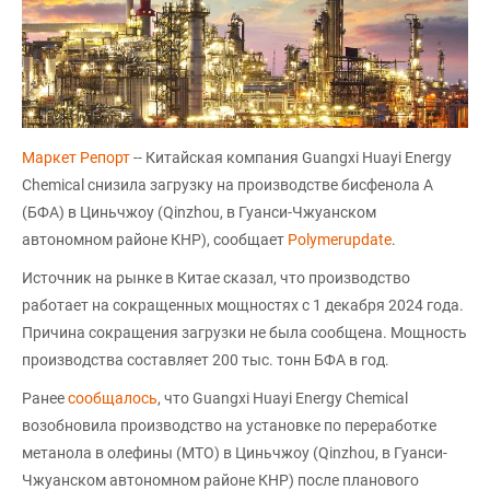
Маркет Репорт
-- Китайская компания Guangxi Huayi Energy
Chemical снизила загрузку на производстве бисфенола А
(БФА) в Циньчжоу (Qinzhou, в Гуанси-Чжуанском
автономном районе КНР), сообщает
Polymerupdate
.
Источник на рынке в Китае сказал, что производство
работает на сокращенных мощностях с 1 декабря 2024 года.
Причина сокращения загрузки не была сообщена. Мощность
производства составляет 200 тыс. тонн БФА в год.
Ранее
сообщалось
, что Guangxi Huayi Energy Chemical
возобновила производство на установке по переработке
метанола в олефины (MTO) в Циньчжоу (Qinzhou, в Гуанси-
Чжуанском автономном районе КНР) после планового