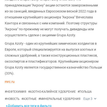
принадлежащие "Акрону" акции остаются замороженными
из-за санкций, введенных Евросоюзом весной 2022 года в
отношении крупнейшего акционера "Акрона" Вячеслава
Кантора и связанных с ним компаний. Поэтому структуры
"Акрона" по-прежнему не могут получать дивиденды или
осуществлять сделки с акциями Grupa Azoty.
Grupa Azoty - один из крупнейших химических холдингов в
Европе, который специализируется на выпуске азотных и
сложных удобрений, а также конструкционных пластиков,
оксоспиртов и пластификаторов. Крупнейшим акционером
Grupa Azoty является государственное казначейство Польши
(33%).
mrc.ru
#
НЕФТЕХИМИЯ
#
АЗОТНО-КАЛИЙНОЕ УДОБРЕНИЕ
#
ПОЛЬША
Еще
3
#
НОВОСТЬ
#
АЗОТНЫЕ
#
МИНЕРАЛЬНЫЕ УДОБРЕНИЯ
+Добавить все теги в фильтр