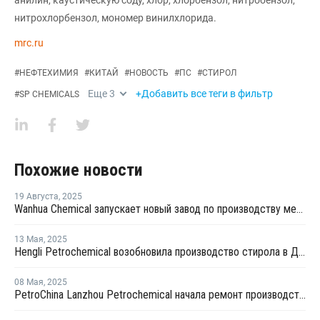
нитрохлорбензол, мономер винилхлорида.
mrc.ru
#
НЕФТЕХИМИЯ
#
КИТАЙ
#
НОВОСТЬ
#
ПС
#
СТИРОЛ
Еще
3
+Добавить все теги в фильтр
#
SP CHEMICALS
Похожие новости
19 Августа
,
2025
Wanhua Chemical запускает новый завод по производству метилметакрилата стирола оптического класса в Китае
13 Мая
,
2025
Hengli Petrochemical возобновила производство стирола в Даляне после ремонта
08 Мая
,
2025
PetroChina Lanzhou Petrochemical начала ремонт производства стирола в Китае