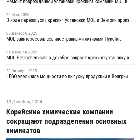
Ремонт поврежденной установки крекинга компании MOL в Венгрии может занять несколько месяцев
26 Мая
,
2026
В ходе перезапуска крекинг-установки MOL в Венгрии произошел взрыв
05 Декабря
,
2025
MOL заинтересовалась иностранными активами Лукойла
01 Декабря
,
2025
MOL Petrochemicals в декабре закроет крекинг-установку в Венгрии на ремонт
28 Октября
,
2025
LEGO увеличила мощности по выпуску продукции в Венгрии на 30%
12 Декабря
,
2024
Корейские химические компании
сокращают подразделения основных
химикатов