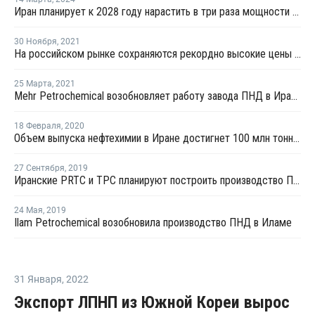
Иран планирует к 2028 году нарастить в три раза мощности по выпуску ПЭ
30 Ноября
,
2021
На российском рынке сохраняются рекордно высокие цены ПНД
25 Марта
,
2021
Mehr Petrochemical возобновляет работу завода ПНД в Иране после неожиданной остановки
18 Февраля
,
2020
Объем выпуска нефтехимии в Иране достигнет 100 млн тонн к концу 2021 года
27 Сентября
,
2019
Иранские PRTC и TPC планируют построить производство ПНД
24 Мая
,
2019
Ilam Petrochemical возобновила производство ПНД в Иламе
31 Января
,
2022
Экспорт ЛПНП из Южной Кореи вырос