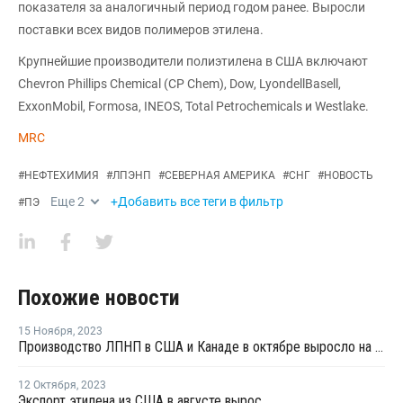
показателя за аналогичный период годом ранее. Выросли
поставки всех видов полимеров этилена.
Крупнейшие производители полиэтилена в США включают
Chevron Phillips Chemical (CP Chem), Dow, LyondellBasell,
ExxonMobil, Formosa, INEOS, Total Petrochemicals и Westlake.
MRC
#
НЕФТЕХИМИЯ
#
ЛПЭНП
#
СЕВЕРНАЯ АМЕРИКА
#
СНГ
#
НОВОСТЬ
Еще
2
+Добавить все теги в фильтр
#
ПЭ
Похожие новости
15 Ноября
,
2023
Производство ЛПНП в США и Канаде в октябре выросло на 7%
12 Октября
,
2023
Экспорт этилена из США в августе вырос