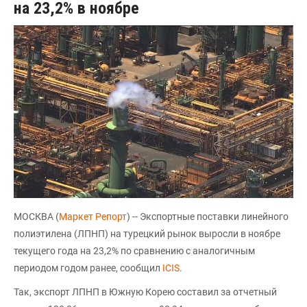
на 23,2% в ноябре
МОСКВА (
Маркет Репорт
) -- Экспортные поставки линейного
полиэтилена (ЛПНП) на турецкий рынок выросли в ноябре
текущего года на 23,2% по сравнению с аналогичным
периодом годом ранее, сообщил
ICIS
.
Так, экспорт ЛПНП в Южную Корею составил за отчетный