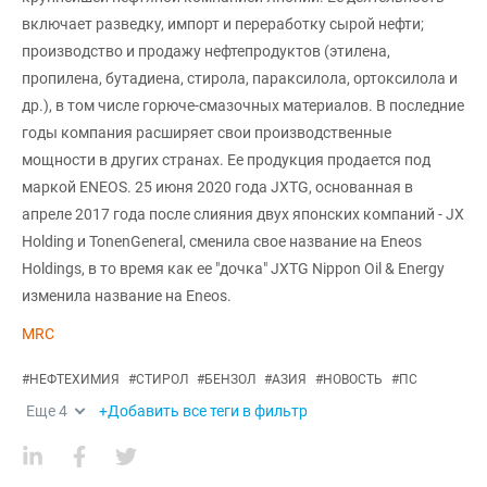
включает разведку, импорт и переработку сырой нефти;
производство и продажу нефтепродуктов (этилена,
пропилена, бутадиена, стирола, параксилола, ортоксилола и
др.), в том числе горюче-смазочных материалов. В последние
годы компания расширяет свои производственные
мощности в других странах. Ее продукция продается под
маркой ENEOS. 25 июня 2020 года JXTG, основанная в
апреле 2017 года после слияния двух японских компаний - JX
Holding и TonenGeneral, сменила свое название на Eneos
Holdings, в то время как ее "дочка" JXTG Nippon Oil & Energy
изменила название на Eneos.
MRC
#
НЕФТЕХИМИЯ
#
СТИРОЛ
#
БЕНЗОЛ
#
АЗИЯ
#
НОВОСТЬ
#
ПС
Еще
4
+Добавить все теги в фильтр