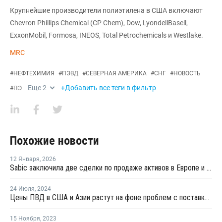
Крупнейшие производители полиэтилена в США включают
Chevron Phillips Chemical (CP Chem), Dow, LyondellBasell,
ExxonMobil, Formosa, INEOS, Total Petrochemicals и Westlake.
MRC
#
НЕФТЕХИМИЯ
#
ПЭВД
#
СЕВЕРНАЯ АМЕРИКА
#
СНГ
#
НОВОСТЬ
Еще
2
+Добавить все теги в фильтр
#
ПЭ
Похожие новости
12 Января
,
2026
Sabic заключила две сделки по продаже активов в Европе и Америке
24 Июля
,
2024
Цены ПВД в США и Азии растут на фоне проблем с поставками
15 Ноября
,
2023