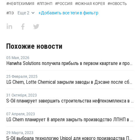
#
НЕФТЕХИМИЯ
#
ЛПЭНП
#
РОССИЯ
#
ЮЖНАЯ КОРЕЯ
#
НОВОСТЬ
Еще
2
+Добавить все теги в фильтр
#
ПЭ
Похожие новости
05 Мая
,
2026
Hanwha Solutions получила прибыль в первом квартале и прогнозирует рост прибыли далее
25 Февраля
,
2025
LG Chem, Lotte Chemical закрыли заводы в Дэсане после сбоя подачи электроэнергии
31 Октября
,
2023
S-Oil планирует завершить строительства нефтекомплекса в Ульсане в 2026 году
07 Апреля
,
2023
LG Chem планирует 8 апреля закрыть производство ЛПНП в Даэсане
29 Марта
,
2023
S-Oil выбрала технологию Unipol для нового производства ПЭ в Ульсане