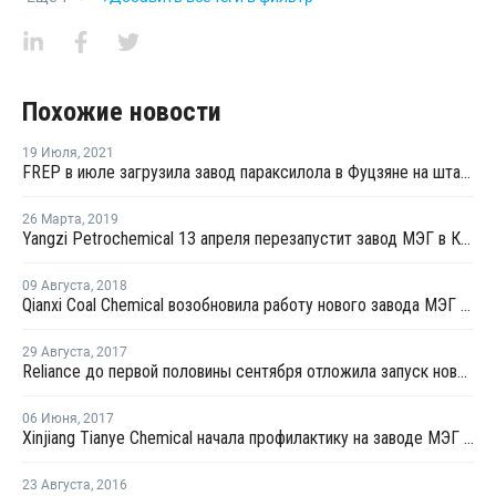
Похожие новости
19 Июля
,
2021
FREP в июле загрузила завод параксилола в Фуцзяне на штатном уровне
26 Марта
,
2019
Yangzi Petrochemical 13 апреля перезапустит завод МЭГ в Китае после планового ремонта
09 Августа
,
2018
Qianxi Coal Chemical возобновила работу нового завода МЭГ в Цяньси после профилактики
29 Августа
,
2017
Reliance до первой половины сентября отложила запуск нового завода МЭГ в Джамнагаре
06 Июня
,
2017
Xinjiang Tianye Chemical начала профилактику на заводе МЭГ в Китае
23 Августа
,
2016