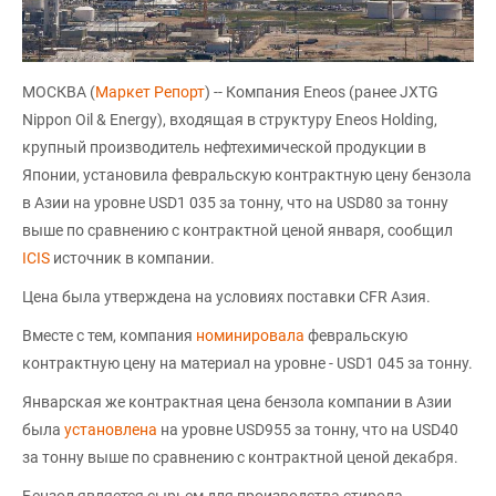
МОСКВА (
Маркет Репорт
) -- Компания Eneos (ранее JXTG
Nippon Oil & Energy), входящая в структуру Eneos Holding,
крупный производитель нефтехимической продукции в
Японии, установила февральскую контрактную цену бензола
в Азии на уровне USD1 035 за тонну, что на USD80 за тонну
выше по сравнению с контрактной ценой января, сообщил
ICIS
источник в компании.
Цена была утверждена на условиях поставки CFR Азия.
Вместе с тем, компания
номинировала
февральскую
контрактную цену на материал на уровне - USD1 045 за тонну.
Январская же контрактная цена бензола компании в Азии
была
установлена
на уровне USD955 за тонну, что на USD40
за тонну выше по сравнению с контрактной ценой декабря.