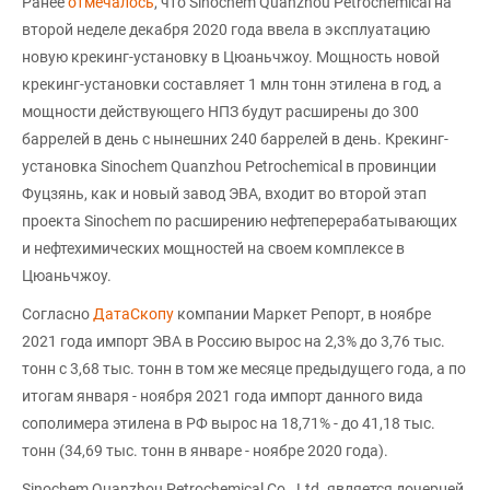
Ранее
отмечалось
, что Sinochem Quanzhou Petrochemical на
второй неделе декабря 2020 года ввела в эксплуатацию
новую крекинг-установку в Цюаньчжоу. Мощность новой
крекинг-установки составляет 1 млн тонн этилена в год, а
мощности действующего НПЗ будут расширены до 300
баррелей в день с нынешних 240 баррелей в день. Крекинг-
установка Sinochem Quanzhou Petrochemical в провинции
Фуцзянь, как и новый завод ЭВА, входит во второй этап
проекта Sinochem по расширению нефтеперерабатывающих
и нефтехимических мощностей на своем комплексе в
Цюаньчжоу.
Согласно
ДатаСкопу
компании Маркет Репорт, в ноябре
2021 года импорт ЭВА в Россию вырос на 2,3% до 3,76 тыс.
тонн с 3,68 тыс. тонн в том же месяце предыдущего года, а по
итогам января - ноября 2021 года импорт данного вида
сополимера этилена в РФ вырос на 18,71% - до 41,18 тыс.
тонн (34,69 тыс. тонн в январе - ноябре 2020 года).
Sinochem Quanzhou Petrochemical Co., Ltd. является дочерней