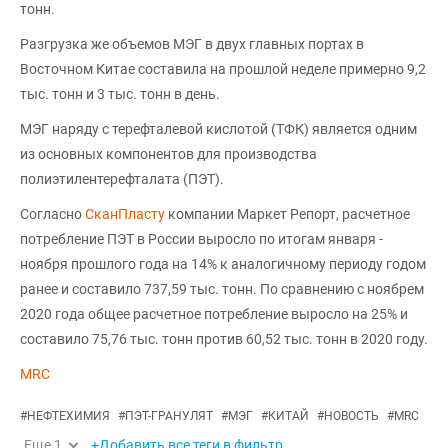
тонн.
Разгрузка же объемов МЭГ в двух главных портах в
Восточном Китае составила на прошлой неделе примерно 9,2
тыс. тонн и 3 тыс. тонн в день.
МЭГ наряду с терефталевой кислотой (ТФК) является одним
из основных компонентов для производства
полиэтилентерефталата (ПЭТ).
Согласно
СканПласту
компании Маркет Репорт, расчетное
потребление ПЭТ в России выросло по итогам января -
ноября прошлого года на 14% к аналогичному периоду годом
ранее и составило 737,59 тыс. тонн. По сравнению с ноябрем
2020 года общее расчетное потребление выросло на 25% и
составило 75,76 тыс. тонн против 60,52 тыс. тонн в 2020 году.
MRC
#
НЕФТЕХИМИЯ
#
ПЭТ-ГРАНУЛЯТ
#
МЭГ
#
КИТАЙ
#
НОВОСТЬ
#
MRC
Еще
1
+Добавить все теги в фильтр