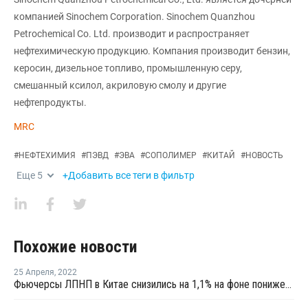
компанией Sinochem Corporation. Sinochem Quanzhou
Petrochemical Co. Ltd. производит и распространяет
нефтехимическую продукцию. Компания производит бензин,
керосин, дизельное топливо, промышленную серу,
смешанный ксилол, акриловую смолу и другие
нефтепродукты.
MRC
#
НЕФТЕХИМИЯ
#
ПЭВД
#
ЭВА
#
СОПОЛИМЕР
#
КИТАЙ
#
НОВОСТЬ
Еще
5
+Добавить все теги в фильтр
Похожие новости
25 Апреля
,
2022
Фьючерсы ЛПНП в Китае снизились на 1,1% на фоне понижения котировок сырой нефти и вялого спроса