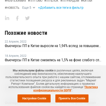
#
НЕФТЕХИМИЯ
#
ПП-ГОМО
#
ПП-БЛОК
#
ПП-РАНДОМ
#
КИТАЙ
Еще
5
+Добавить все теги в фильтр
#
НОВОСТЬ
Похожие новости
22 Апреля
,
2022
Фьючерсы ПП в Китае выросли на 1,94% вслед за повышением фьючерсов сырой нефти
18 Апреля
,
2022
Фьючерсы ПП в Китае снизились на 1,5% на фоне слабого спроса и падающих фьючерсов сырой нефти
28 Марта
,
2022
Мы используем файлы cookie
в различных целях, включая
Фьючерсы ПП в Китае повысились на 1,49% на фоне роста фьючерсов сырой нефти
соблюдение мер безопасности, обеспечение наилучшего
пользовательского опыта при работе с нашим сайтом, отслеживание
статистики посещения ресурса и для рекламных задач “Маркет
Репорт Компани”. Более детальную информацию о правилах
24 Марта
,
2022
использования файлов cookie вы найдёте на странице "
Политика
Запасы ПЭ и ПП в Китае выросли в середине марта на 8,2%
конфиденциальности GDPR
".
Настройки Cookie
Принять Все Cookie
21 Марта
,
2022
Фьючерсы ПП в Китае понизились на 4,3% на фоне падения фьючерсов сырой нефти и вялого спроса