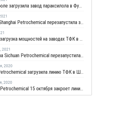
FREP в июле загрузила завод параксилола в Фуцзяне на штатном уровне
2021
Sinopec Shanghai Petrochemical перезапустила завод параксилола № 1 после планового ремонта
021
Средняя загрузка мощностей на заводах ТФК в Китае выросла в начале мая на 3%
я
,
2021
PetroChina Sichuan Petrochemical перезапустила завод параксилола в Китае
ря
,
2020
Oriental Petrochemical загрузила линию ТФК в Шанхае на полную мощность после перезапуска
я
,
2020
Liaoyang Petrochemical 15 октября закроет линию параксилола № 2 в Ляонине на плановый ремонт