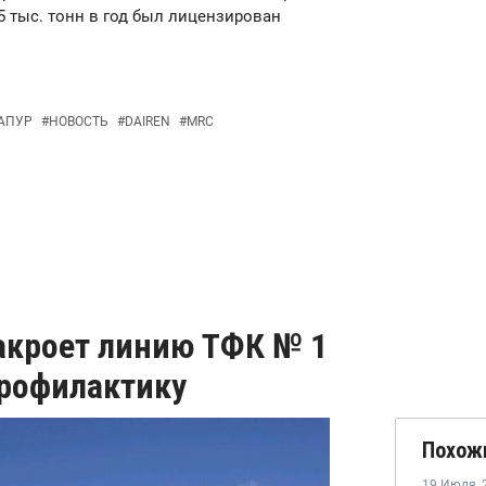
 тыс. тонн в год был лицензирован
АПУР
#
НОВОСТЬ
#
DAIREN
#
MRC
закроет линию ТФК № 1
профилактику
Похож
19 Июля
,