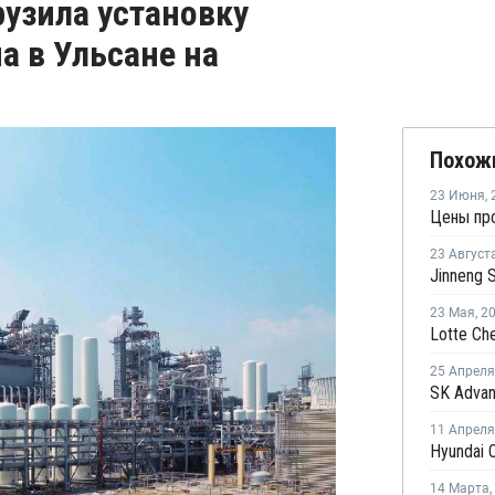
рузила установку
а в Ульсане на
Похож
23 Июня
,
Цены пр
23 Август
23 Мая
,
2
25 Апреля
11 Апреля
14 Марта
,