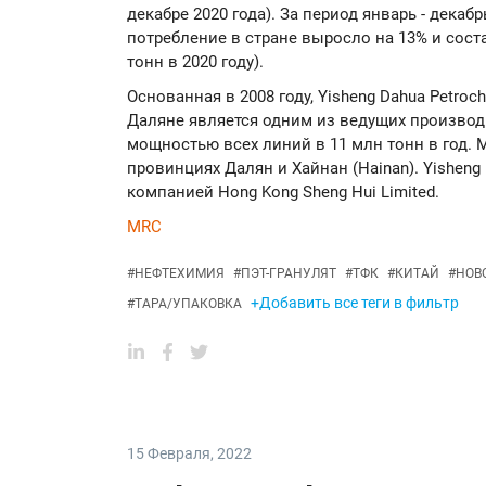
декабре 2020 года). За период январь - дека
потребление в стране выросло на 13% и соста
тонн в 2020 году).
Основанная в 2008 году, Yisheng Dahua Petroch
Даляне является одним из ведущих производ
мощностью всех линий в 11 млн тонн в год
провинциях Далян и Хайнан (Hainan). Yisheng
компанией Hong Kong Sheng Hui Limited.
MRC
#
НЕФТЕХИМИЯ
#
ПЭТ-ГРАНУЛЯТ
#
ТФК
#
КИТАЙ
#
НОВ
+Добавить все теги в фильтр
#
ТАРА/УПАКОВКА
15 Февраля
,
2022