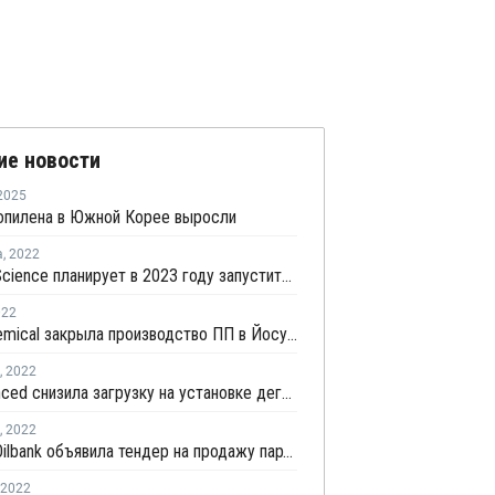
ие новости
2025
опилена в Южной Корее выросли
а
,
2022
Jinneng Science планирует в 2023 году запустить установку дегидрирования пропана и производство ПП в Китае
022
Lotte Chemical закрыла производство ПП в Йосу на профилактику
,
2022
SK Advanced снизила загрузку на установке дегидрирования пропана в Ульсане
,
2022
Hyundai Oilbank объявила тендер на продажу партий пропилена с отгрузкой в мае
2022