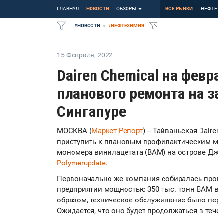
ГЛАВНАЯ
НОВОСТИ
ОБЗОРЫ
ВСЕ РЫНКИ
НЕФТЕ
#
НОВОСТИ
#
НЕФТЕХИМИЯ
15 Февраля
,
2022
Dairen Chemical на февр
планового ремонта на з
Сингапуре
МОСКВА (
Маркет Репорт
) -- Тайваньская Dair
приступить к плановым профилактическим м
мономера винилацетата (ВАМ) на острове Джур
Polymerupdate
.
Первоначально же компания собиралась про
предприятии мощностью 350 тыс. тонн ВАМ в 
образом, техническое обслуживание было пер
Ожидается, что оно будет продолжаться в теч