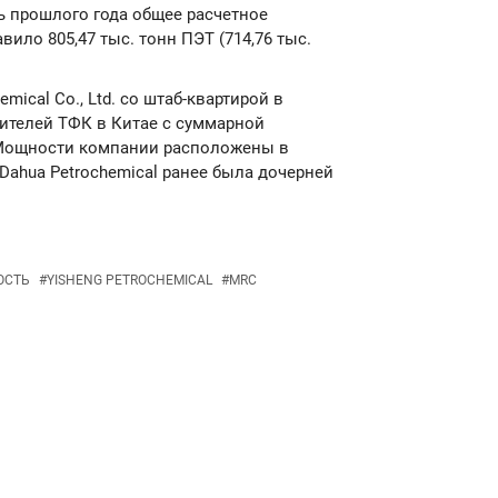
брь прошлого года общее расчетное
вило 805,47 тыс. тонн ПЭТ (714,76 тыс.
emical Co., Ltd. со штаб-квартирой в
ителей ТФК в Китае с суммарной
. Мощности компании расположены в
 Dahua Petrochemical ранее была дочерней
ОСТЬ
#
YISHENG PETROCHEMICAL
#
MRC