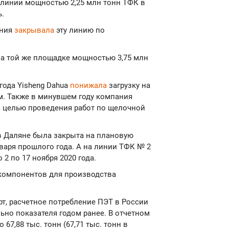
 линии мощностью 2,25 млн тонн ТФК в
ь.
ания
закрывала
эту линию по
а той же площадке мощностью 3,75 млн
 года Yisheng Dahua
понижала
загрузку на
м. Также в минувшем году компания
с целью проведения работ по щелочной
 в Даляне была закрыта на плановую
нваря прошлого года. А на линии ТФК № 2
2 по 17 ноября 2020 года.
компонентов для производства
т, расчетное потребление ПЭТ в России
льно показателя годом ранее. В отчетном
67,88 тыс. тонн (67,71 тыс. тонн в