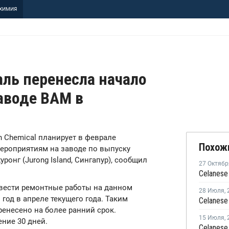
ХИМИЯ
аль перенесла начало
аводе ВАМ в
en Chemical планирует в феврале
Похож
ероприятиям на заводе по выпуску
онг (Jurong Island, Сингапур), сообщил
27 Октябр
вести ремонтные работы на данном
28 Июля
,
год в апреле текущего года. Таким
енесено на более ранний срок.
15 Июля
,
ение 30 дней.