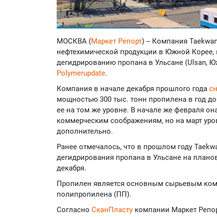
МОСКВА (
Маркет Репорт
) -- Компания Taekwan
нефтехимической продукции в Южной Корее, 
дегидрированию пропана в Ульсане (Ulsan, Ю
Polymerupdate
.
Компания в начале декабря прошлого года
с
мощностью 300 тыс. тонн пропилена в год до
ее на том же уровне. В начале же февраля о
коммерческим соображениям, но на март уро
дополнительно.
Ранее отмечалось, что в прошлом году Taekwan
дегидрирования пропана в Ульсане на плано
декабря.
Пропилен является основным сырьевым ком
полипропилена (ПП).
Согласно
СканПласту
компании Маркет Репор