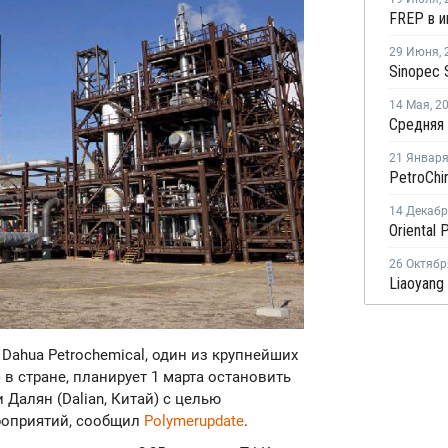
29 Июня
,
14 Мая
,
2
21 Январ
14 Декаб
26 Октябр
g Dahua Petrochemical, один из крупнейших
в стране, планирует 1 марта остановить
Далян (Dalian, Китай) с целью
роприятий, сообщил
Polymerupdate
.