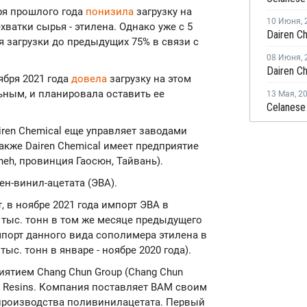
бря прошлого года
понизила
загрузку на
10 Июня
,
хватки сырья - этилена. Однако уже с 5
я загрузки до предыдущих 75% в связи с
08 Июня
,
ября 2021 года
довела
загрузку на этом
ьным, и планировала оставить ее
13 Мая
,
2
iren Chemical еще управляет заводами
также Dairen Chemical имеет предприятие
eh, провинция Гаосюн, Тайвань).
н-винил-ацетата (ЭВА).
 в ноябре 2021 года импорт ЭВА в
68 тыс. тонн в том же месяце предыдущего
 импорт данного вида сополимера этилена в
 тыс. тонн в январе - ноябре 2020 года).
иятием Chang Chun Group (Chang Chun
Pao Resins. Компания поставляет ВАМ своим
производства поливинилацетата. Первый