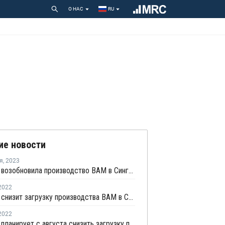
О НАС
RU
ие новости
я
,
2023
Celanese возобновила производство ВАМ в Сингапуре
2022
Celanese снизит загрузку производства ВАМ в Сингапуре до 60%
2022
Celanese планирует с августа снизить загрузку производства ВАМ до 70%