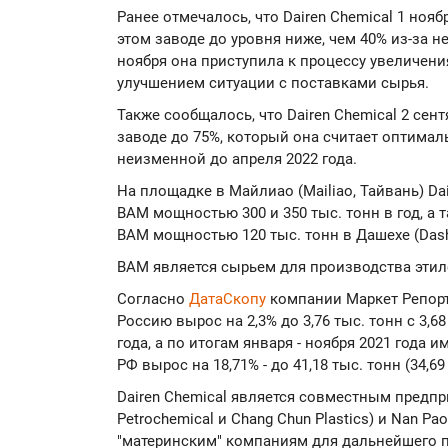
Ранее отмечалось, что Dairen Chemical 1 ноя
этом заводе до уровня ниже, чем 40% из-за не
ноября она приступила к процессу увеличени
улучшением ситуации с поставками сырья.
Также сообщалось, что Dairen Chemical 2 сент
заводе до 75%, который она считает оптимал
неизменной до апреля 2022 года.
На площадке в Майлиао (Mailiao, Тайвань) Da
ВАМ мощностью 300 и 350 тыс. тонн в год, а 
ВАМ мощностью 120 тыс. тонн в Дашехе (Dash
ВАМ является сырьем для производства этиле
Согласно
ДатаСкопу
компании Маркет Репорт,
Россию вырос на 2,3% до 3,76 тыс. тонн с 3,
года, а по итогам января - ноября 2021 года
РФ вырос на 18,71% - до 41,18 тыс. тонн (34,69
Dairen Chemical является совместным предпр
Petrochemical и Chang Chun Plastics) и Nan 
"материнским" компаниям для дальнейшего 