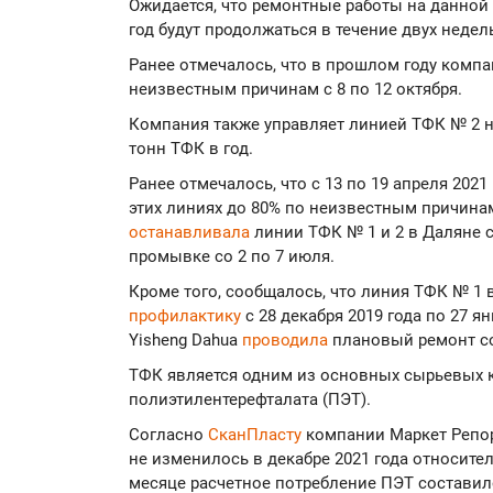
Ожидается, что ремонтные работы на данной
год будут продолжаться в течение двух недел
Ранее отмечалось, что в прошлом году комп
неизвестным причинам с 8 по 12 октября.
Компания также управляет линией ТФК № 2 н
тонн ТФК в год.
Ранее отмечалось, что с 13 по 19 апреля 2021
этих линиях до 80% по неизвестным причина
останавливала
линии ТФК № 1 и 2 в Даляне 
промывке со 2 по 7 июля.
Кроме того, сообщалось, что линия ТФК № 1
профилактику
с 28 декабря 2019 года по 27 я
Yisheng Dahua
проводила
плановый ремонт со 
ТФК является одним из основных сырьевых 
полиэтилентерефталата (ПЭТ).
Согласно
СканПласту
компании Маркет Репор
не изменилось в декабре 2021 года относите
месяце расчетное потребление ПЭТ составило 