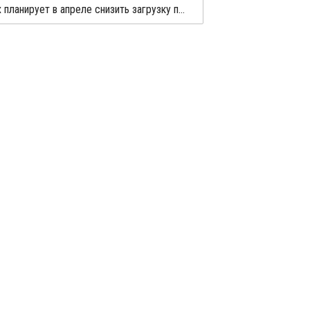
GS Caltex планирует в апреле снизить загрузку производства олефинов в Йосу