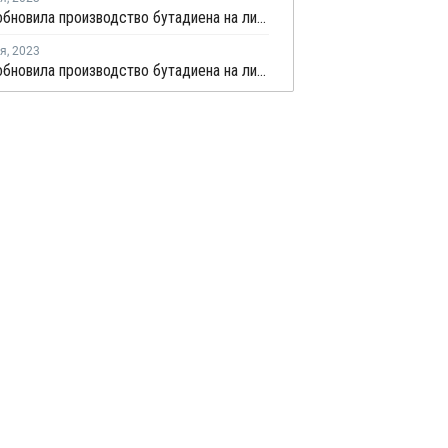
ZPC возобновила производство бутадиена на линии №1 в Китае
ря
,
2023
ZPC возобновила производство бутадиена на линии №3 в Китае