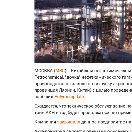
МОСКВА (
MRC
) -- Китайская нефтехимическая
Petrochemical, "дочка" нефтехимического гига
производство на заводе по выпуску акрилонит
провинция Ляонин, Китай) с целью проведе
сообщил
Polymerupdate
.
Ожидается, что техническое обслуживание н
тонн АКН в год будет продолжаться до пример
Компания
закрывала
данное предприятие на 
Акрилонитрил является одним из основных 