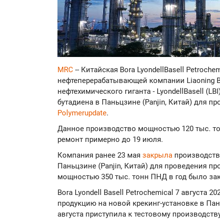
MRC
-- Китайская Bora LyondellBasell Petroch
нефтеперерабатывающей компании Liaoning Bo
нефтехимического гиганта - LyondellBasell (L
бутадиена в Паньцзине (Panjin, Китай) для 
Polymerupdate
.
Данное производство мощностью 120 тыс. тон
ремонт примерно до 19 июля.
Компания ранее 23 мая
закрыла
производств
Паньцзине (Panjin, Китай) для проведения п
мощностью 350 тыс. тонн ПНД в год было зак
Bora Lyondell Basell Petrochemical 7 августа 20
продукцию на новой крекинг-установке в Пань
августа приступила к тестовому производст