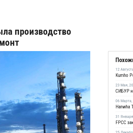
рыла производство
емонт
Похож
12 Август
23 Мая
,
2
06 Марта
,
31 Январ
25 Декаб