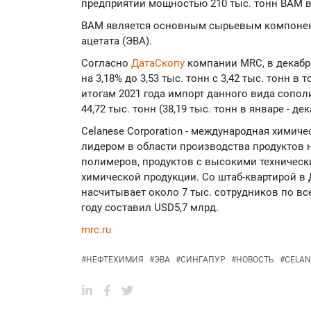
предприятии мощностью 210 тыс. тонн ВАМ в 
ВАМ является основным сырьевым компонент
ацетата (ЭВА).
Согласно
ДатаСкопу
компании MRC, в декабр
на 3,18% до 3,53 тыс. тонн с 3,42 тыс. тонн в
итогам 2021 года импорт данного вида сополи
44,72 тыс. тонн (38,19 тыс. тонн в январе - дек
Celanese Corporation - международная химич
лидером в области производства продуктов н
полимеров, продуктов с высокими техническ
химической продукции. Со штаб-квартирой в Д
насчитывает около 7 тыс. сотрудников по вс
году составил USD5,7 млрд.
mrc.ru
#
НЕФТЕХИМИЯ
#
ЭВА
#
СИНГАПУР
#
НОВОСТЬ
#
CELAN