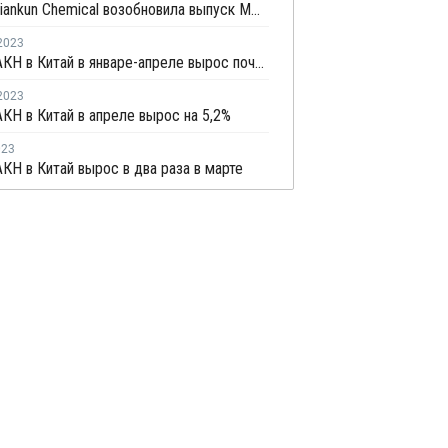
Jiangsu Jiankun Chemical возобновила выпуск ММА
2023
Импорт АКН в Китай в январе-апреле вырос почти на 60%
2023
КН в Китай в апреле вырос на 5,2%
023
КН в Китай вырос в два раза в марте