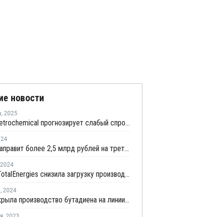
ие новости
а
,
2025
Kumho Petrochemical прогнозирует слабый спрос и ценовое давление на рынке стирола из-за переизбытка предложения
024
СИБУР направит более 2,5 млрд рублей на третий этап модернизации очистных сооружений НКНХ
2024
Hanwha TotalEnergies снизила загрузку производства бутадиена в Даэсане
я
,
2024
FPCC закрыла производство бутадиена на линии №2 в Майлиао на ремонт
ря
,
2023