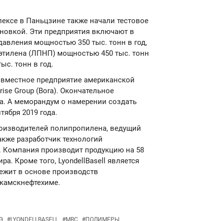
ексе в Паньцзине также начали тестовое
тановкой. Эти предприятия включают в
давления мощностью 350 тыс. тонн в год,
этилена (ЛПНП) мощностью 450 тыс. тонн
ыс. тонн в год.
50 совместное предприятие американской
prise Group (Bora). Окончательное
да. А меморандум о намерении создать
тября 2019 года.
 производителей полипропилена, ведущий
акже разработчик технологий
. Компания производит продукцию на 58
а. Кроме того, LyondellBasell является
лежит в основе производств
камскнефтехиме.
Э
#
LYONDELLBASELL
#
MRC
#
ПОЛИМЕРЫ