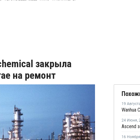
chemical закрыла
ае на ремонт
Похож
19 Август
24 Июня
,
16 Ноябр