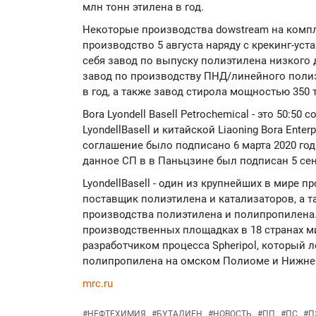
млн тонн этилена в год.
Некоторые производства dowstream на компл
производство 5 августа наряду с крекинг-ус
себя завод по выпуску полиэтилена низкого 
завод по производству ПНД/линейного поли
в год, а также завод стирола мощностью 350 т
Bora Lyondell Basell Petrochemical - это 50:
LyondellBasell и китайской Liaoning Bora Enter
соглашение было подписано 6 марта 2020 го
данное СП в в Паньцзине был подписан 5 сен
LyondellBasell - один из крупнейших в мире
поставщик полиэтилена и катализаторов, а т
производства полиэтилена и полипропилена
производственных площадках в 18 странах мир
разработчиком процесса Spheripol, который 
полипропилена на омском Полиоме и Нижне
mrc.ru
#
НЕФТЕХИМИЯ
#
БУТАДИЕН
#
НОВОСТЬ
#
ПП
#
ПС
#
П