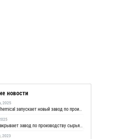
ие новости
а
,
2025
Wanhua Chemical запускает новый завод по производству метилметакрилата стирола оптического класса в Китае
2025
Ascend закрывает завод по производству сырья для полиамида в Китае
я
,
2023