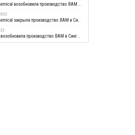
Dairen Chemical возобновила производство ВАМ в Сингапуре после поломки
2022
Dairen Chemical закрыла производство ВАМ в Сингапуре из-за поломки
022
Celanese возобновила производство ВАМ в Сингапуре