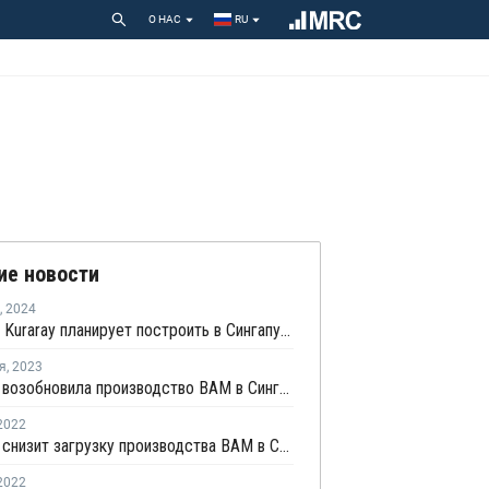
О НАС
RU
ие новости
,
2024
Японская Kuraray планирует построить в Сингапуре завод по производству упаковки
я
,
2023
Celanese возобновила производство ВАМ в Сингапуре
2022
Celanese снизит загрузку производства ВАМ в Сингапуре до 60%
2022