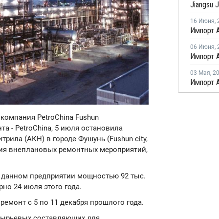
16 Июня
,
06 Июня
,
Импорт А
03 Мая
,
2
Импорт А
 компания PetroChina Fushun
нта - PetroChina, 5 июля остановила
рила (АКН) в городе Фушунь (Fushun city,
ния внеплановых ремонтных мероприятий,
а данном предприятии мощностью 92 тыс.
но 24 июля этого года.
ремонт с 5 по 11 декабря прошлого года.
сырьевых составляющих для