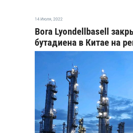
14 Июля
,
2022
Bora Lyondellbasell зак
бутадиена в Китае на р