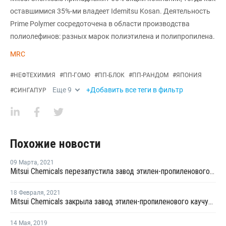
оставшимися 35%-ми владеет Idemitsu Kosan. Деятельность
Prime Polymer сосредоточена в области производства
полиолефинов: разных марок полиэтилена и полипропилена.
MRC
#
НЕФТЕХИМИЯ
#
ПП-ГОМО
#
ПП-БЛОК
#
ПП-РАНДОМ
#
ЯПОНИЯ
Еще
9
+Добавить все теги в фильтр
#
СИНГАПУР
Похожие новости
09 Марта
,
2021
Mitsui Chemicals перезапустила завод этилен-пропиленового каучука в Тибе после землетрясения
18 Февраля
,
2021
Mitsui Chemicals закрыла завод этилен-пропиленового каучука в Тибе после землетрясения
14 Мая
,
2019