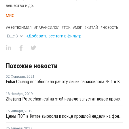
вещества и др.
MRC
#
НЕФТЕХИМИЯ
#
ПАРАКСИЛОЛ
#
ТФК
#
МЭГ
#
КИТАЙ
#
НОВОСТЬ
Еще
3
+Добавить все теги в фильтр
Похожие новости
02 Февраля
,
2021
Fuhai Chuang возобновила работу линии параксилола № 1 в Китае после планового ремонта
18 Ноября
,
2019
Zhejiang Petrochemical на этой неделе запустит новое производство параксилола в Китае
15 Января
,
2019
Цены ПЭТ в Китае выросли в конце прошлой недели на фоне увеличения котировок параксилола
25 Апреля
,
2017