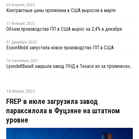
03 Апреля
,
2023
Контрактные цены пропилена в США выросли в марте
11 Января
,
2023
Объем производства ПП в США вырос на 2,4% в декабре
07 Декабря
,
2022
ExxonMobil запустила новое производство ПП в США
16 Сентября
,
2021
LyondellBasell закрыла завод ПНД в Техасе из-за тропического шторма "Николас"
19 Июля
,
2021
FREP в июле загрузила завод
параксилола в Фуцзяне на штатном
уровне