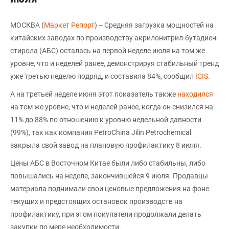
МОСКВА (
Маркет Репорт
) -- Средняя загрузка мощностей на
китайских заводах по производству акрилонитрил-бутадиен-
стирола (АБС) осталась на первой неделе июля на том же
уровне, что и неделей ранее, демонстрируя стабильный тренд
уже третью неделю подряд, и составила 84%, сообщил
ICIS
.
А на третьей неделе июня этот показатель также
находился
на том же уровне, что и неделей ранее, когда он снизился на
11% до 88% по отношению к уровню недельной давности
(99%), так как компания PetroChina Jilin Petrochemical
закрыла свой завод на плановую профилактику 8 июня.
Цены АБС в Восточном Китае были либо стабильны, либо
повышались на неделе, закончившейся 9 июля. Продавцы
материала поднимали свои ценовые предложения на фоне
текущих и предстоящих остановок производств на
профилактику, при этом покупатели продолжали делать
закупки по мере необходимости.