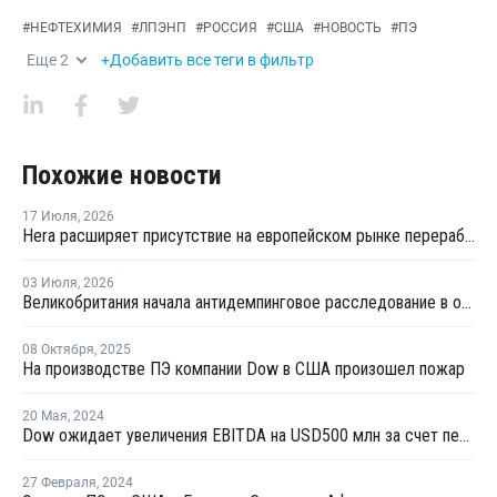
#
НЕФТЕХИМИЯ
#
ЛПЭНП
#
РОССИЯ
#
США
#
НОВОСТЬ
#
ПЭ
Еще
2
+Добавить все теги в фильтр
Похожие новости
17 Июля
,
2026
Hera расширяет присутствие на европейском рынке переработки пластика благодаря приобретению в Польше
03 Июля
,
2026
Великобритания начала антидемпинговое расследование в отношении импорта ЛПНП из США
08 Октября
,
2025
На производстве ПЭ компании Dow в США произошел пожар
20 Мая
,
2024
Dow ожидает увеличения EBITDA на USD500 млн за счет переработки отходов к 2030 году
27 Февраля
,
2024