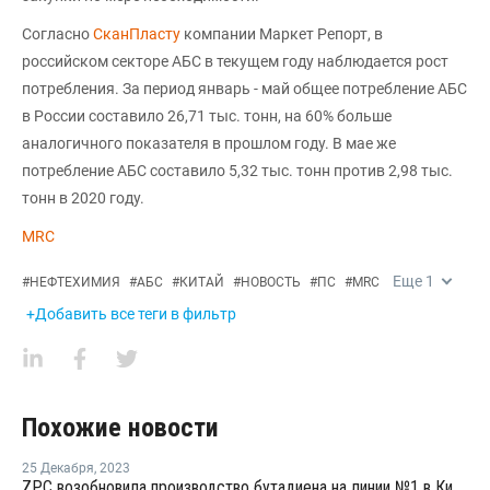
Согласно
СканПласту
компании Маркет Репорт, в
российском секторе АБС в текущем году наблюдается рост
потребления. За период январь - май общее потребление АБС
в России составило 26,71 тыс. тонн, на 60% больше
аналогичного показателя в прошлом году. В мае же
потребление АБС составило 5,32 тыс. тонн против 2,98 тыс.
тонн в 2020 году.
MRC
Еще
1
#
НЕФТЕХИМИЯ
#
АБС
#
КИТАЙ
#
НОВОСТЬ
#
ПС
#
MRC
+Добавить все теги в фильтр
Похожие новости
25 Декабря
,
2023
ZPC возобновила производство бутадиена на линии №1 в Китае