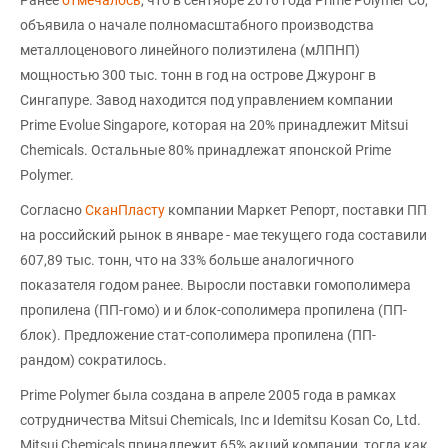
объявила о начале полномасштабного производства
металлоценового линейного полиэтилена (мЛПНП)
мощностью 300 тыс. тонн в год на острове Джуронг в
Сингапуре. Завод находится под управлением компании
Prime Evolue Singapore, которая на 20% принадлежит Mitsui
Chemicals. Остальные 80% принадлежат японской Prime
Polymer.
Согласно
СканПласту
компании Маркет Репорт, поставки ПП
на российский рынок в январе - мае текущего года составили
607,89 тыс. тонн, что на 33% больше аналогичного
показателя годом ранее. Выросли поставки гомополимера
пропилена (ПП-гомо) и и блок-сополимера пропилена (ПП-
блок). Предложение стат-сополимера пропилена (ПП-
рандом) сократилось.
Prime Polymer была создана в апреле 2005 года в рамках
сотрудничества Mitsui Chemicals, Inc и Idemitsu Kosan Co, Ltd.
Mitsui Chemicals принадлежит 65% акций компании, тогда как