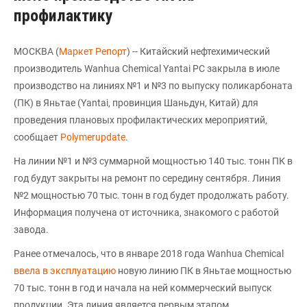
профилактику
МОСКВА (
Маркет Репорт
) -- Китайский нефтехимический
производитель Wanhua Chemical Yantai PC закрыла в июле
производство на линиях №1 и №3 по выпуску поликарбоната
(ПК) в Яньтае (Yantai, провинция Шаньдун, Китай) для
проведения плановых профилактических мероприятий,
сообщает
Polymerupdate
.
На линии №1 и №3 суммарной мощностью 140 тыс. тонн ПК в
год будут закрыты на ремонт по середину сентября. Линия
№2 мощностью 70 тыс. тонн в год будет продолжать работу.
Информация получена от источника, знакомого с работой
завода.
Ранее отмечалось, что в январе 2018 года Wanhua Chemical
ввела в эксплуатацию
новую линию ПК в Яньтае мощностью
70 тыс. тонн в год и начала на ней коммерческий выпуск
продукции. Эта линия является первым этапом