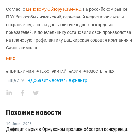
Согласно
Ценовому Обзору ICIS-MRC
, на российском рынке
ПВХ без особых изменений, серьезный недостаток смолы
сохраняется, а цены достигли очередных рекордных
показателей. К понедельнику остановили свои производства
на плановую профилактику Башкирская содовая компания и
Саянскхимпласт.
MRC
#
НЕФТЕХИМИЯ
#
ПВХ-С
#
КИТАЙ
#
АЗИЯ
#
НОВОСТЬ
#
ПВХ
Еще
2
+Добавить все теги в фильтр
Похожие новости
10 Июня
,
2026
Дефицит сырья в Ормузском проливе обострил конкуренцию на рынке ПВХ в Азии