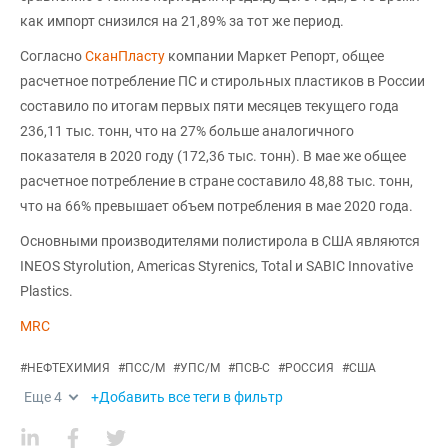
как импорт снизился на 21,89% за тот же период.
Согласно
СканПласту
компании Маркет Репорт, общее
расчетное потребление ПС и стирольных пластиков в России
составило по итогам первых пяти месяцев текущего года
236,11 тыс. тонн, что на 27% больше аналогичного
показателя в 2020 году (172,36 тыс. тонн). В мае же общее
расчетное потребление в стране составило 48,88 тыс. тонн,
что на 66% превышает объем потребления в мае 2020 года.
Основными производителями полистирола в США являются
INEOS Styrolution, Americas Styrenics, Total и SABIC Innovative
Plastics.
MRC
#
НЕФТЕХИМИЯ
#
ПСС/М
#
УПС/М
#
ПСВ-С
#
РОССИЯ
#
США
Еще
4
+Добавить все теги в фильтр