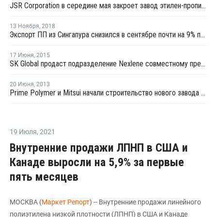
JSR Corporation в середине мая закроет завод этилен-пропиленового каучука в Касиме на плановый ремонт
13 Ноября
,
2018
Экспорт ПП из Сингапура снизился в сентябре почти на 9% по отношению к августу
17 Июня
,
2015
SK Global продаст подразделение Nexlene совместному предприятию с Sabic по производству ПЭ
20 Июня
,
2013
Prime Polymer и Mitsui начали строительство нового завода по выпуску металлоценового ЛПНП в Сингапуре
19 Июля
,
2021
Внутренние продажи ЛПНП в США и
Канаде выросли на 5,9% за первые
пять месяцев
МОСКВА (
Маркет Репорт
) -- Внутренние продажи линейного
полиэтилена низкой плотности (ЛПНП) в США и Канаде