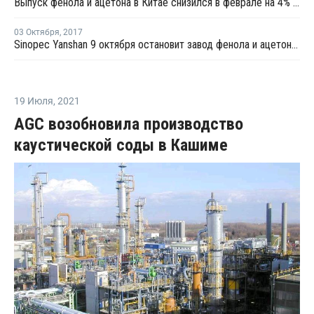
Выпуск фенола и ацетона в Китае снизился в феврале на 4% по отношению к январю
03 Октября
,
2017
Sinopec Yanshan 9 октября остановит завод фенола и ацетона в Пекине на плановый ремонт
19 Июля
,
2021
AGC возобновила производство
каустической соды в Кашиме