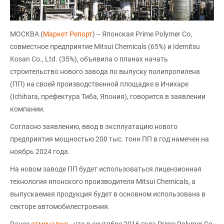
МОСКВА (
Маркет Репорт
) -- Японская Prime Polymer Co,
совместное предприятие Mitsui Chemicals (65%) и Idemitsu
Kosan Co., Ltd. (35%), объявила о планах начать
строительство нового завода по выпуску полипропилена
(ПП) на своей производственной площадке в Ичихаре
(Ichihara, префектура Тиба, Япония), говорится в заявлении
компании.
Согласно заявлению, ввод в эксплуатацию нового
предприятия мощностью 200 тыс. тонн ПП в год намечен на
ноябрь 2024 года.
На новом заводе ПП будет использоваться лицензионная
технология японского производителя Mitsui Chemicals, а
выпускаемая продукция будет в основном использована в
секторе автомобилестроения.
Ранее
отмечалось
, что в сентябре 2016 года Prime Polymer Co,