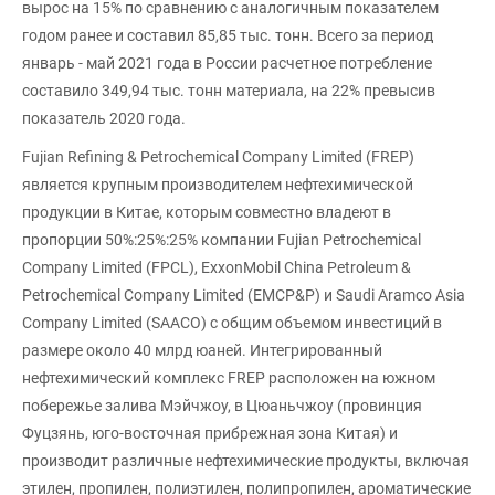
вырос на 15% по сравнению с аналогичным показателем
годом ранее и составил 85,85 тыс. тонн. Всего за период
январь - май 2021 года в России расчетное потребление
составило 349,94 тыс. тонн материала, на 22% превысив
показатель 2020 года.
Fujian Refining & Petrochemical Company Limited (FREP)
является крупным производителем нефтехимической
продукции в Китае, которым совместно владеют в
пропорции 50%:25%:25% компании Fujian Petrochemical
Company Limited (FPCL), ExxonMobil China Petroleum &
Petrochemical Company Limited (EMCP&P) и Saudi Aramco Asia
Company Limited (SAACO) с общим объемом инвестиций в
размере около 40 млрд юаней. Интегрированный
нефтехимический комплекс FREP расположен на южном
побережье залива Мэйчжоу, в Цюаньчжоу (провинция
Фуцзянь, юго-восточная прибрежная зона Китая) и
производит различные нефтехимические продукты, включая
этилен, пропилен, полиэтилен, полипропилен, ароматические