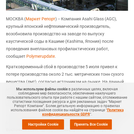
МОСКВА (
Маркет Репорт
) -- Компания Asahi Glass (AGC),
крупный японский нефтехимический производитель,
возобновила производство на заводе по выпуску
каустической соды в Кашиме (Kashima, Япония) после
проведения внеплановых профилактических работ,
сообщает
Polymerupdate
.
Кратковременный сбой в производстве 5 июля привел к
потере производства около 2 тыс. метрических тонн сухого
вещества (дмт), согласно источникам на рынке. На данный
момент производство мощностью 325 тыс. тонн каустика в
Мы используем файлы cookie
в различных целях, включая
соблюдение мер безопасности, обеспечение наилучшего
год было возобновлено и работает в обычном режиме,
пользовательского опыта при работе с нашим сайтом, отслеживание
статистики посещения ресурса и для рекламных задач “Маркет
добавили источники.
Репорт Компани”. Более детальную информацию о правилах
использования файлов cookie вы найдёте на странице "
Политика
Ранее
сообщалось
, что AGC, ранее известный как Asahi Glass
конфиденциальности GDPR
".
Co, интегрирует свои хлорщелочные производства в Юго-
Настройки Cookie
Принять Все Cookie
Восточной Азии, одновременно укрепляя партнерство с