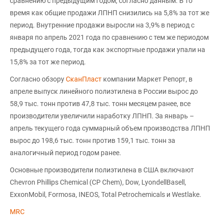
сравнению с предыдущим годом, согласно данным. В то
время как общие продажи ЛПНП снизились на 5,8% за тот же
период. Внутренние продажи выросли на 3,9% в период с
января по апрель 2021 года по сравнению с тем же периодом
предыдущего года, тогда как экспортные продажи упали на
15,8% за тот же период.
Согласно обзору
СканПласт
компании Маркет Репорт, в
апреле выпуск линейного полиэтилена в России вырос до
58,9 тыс. тонн против 47,8 тыс. тонн месяцем ранее, все
производители увеличили наработку ЛПНП. За январь –
апрель текущего года суммарный объем производства ЛПНП
вырос до 198,6 тыс. тонн против 159,1 тыс. тонн за
аналогичный период годом ранее.
Основные производители полиэтилена в США включают
Chevron Phillips Chemical (CP Chem), Dow, LyondellBasell,
ExxonMobil, Formosa, INEOS, Total Petrochemicals и Westlake.
MRC