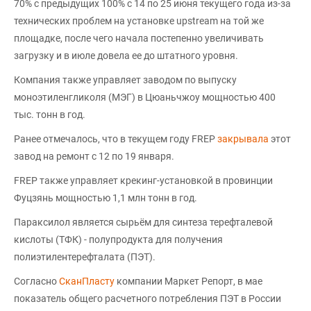
70% с предыдущих 100% с 14 по 25 июня текущего года из-за
технических проблем на установке upstream на той же
площадке, после чего начала постепенно увеличивать
загрузку и в июле довела ее до штатного уровня.
Компания также управляет заводом по выпуску
моноэтиленгликоля (МЭГ) в Цюаньчжоу мощностью 400
тыс. тонн в год.
Ранее отмечалось, что в текущем году FREP
закрывала
этот
завод на ремонт с 12 по 19 января.
FREP также управляет крекинг-установкой в провинции
Фуцзянь мощностью 1,1 млн тонн в год.
Параксилол является сырьём для синтеза терефталевой
кислоты (ТФК) - полупродукта для получения
полиэтилентерефталата (ПЭТ).
Согласно
СканПласту
компании Маркет Репорт, в мае
показатель общего расчетного потребления ПЭТ в России