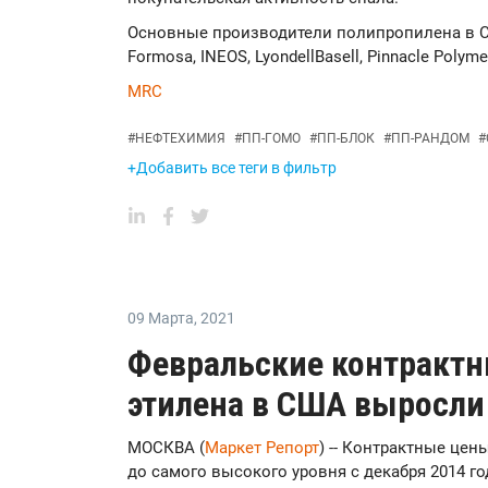
Основные производители полипропилена в С
Formosa, INEOS, LyondellBasell, Pinnacle Polymer
MRC
#
НЕФТЕХИМИЯ
#
ПП-ГОМО
#
ПП-БЛОК
#
ПП-РАНДОМ
#
+Добавить все теги в фильтр
09 Марта
,
2021
Февральские контрактн
этилена в США выросли 
МОСКВА (
Маркет Репорт
) -- Контрактные це
до самого высокого уровня с декабря 2014 го