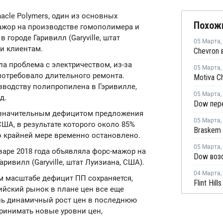
nacle Polymers, один из основных
Похож
ажор на производстве гомополимера и
городе Гаривилл (Garyville, штат
05 Марта
,
и клиентам.
ла проблема с электричеством, из-за
05 Марта
,
потребовало длительного ремонта.
изводству полипропилена в Гэривилле,
05 Марта
,
д.
 значительным дефицитом предложения
05 Марта
,
ША, в результате которого около 85%
Braskem 
 крайней мере временно остановлено.
05 Марта
,
январе 2018 года объявляла форс-мажор на
ривилл (Garyville, штат Луизиана, США).
04 Марта
,
м масштабе дефицит ПП сохраняется,
йский рынок в плане цен все еще
оль динамичный рост цен в последнюю
принимать новые уровни цен,