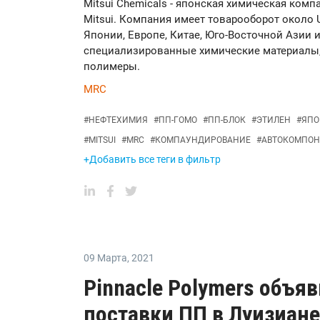
Mitsui Chemicals - японская химическая комп
Mitsui. Компания имеет товарооборот около
Японии, Европе, Китае, Юго-Восточной Азии
специализированные химические материалы,
полимеры.
MRC
#
НЕФТЕХИМИЯ
#
ПП-ГОМО
#
ПП-БЛОК
#
ЭТИЛЕН
#
ЯПО
#
MITSUI
#
MRC
#
КОМПАУНДИРОВАНИЕ
#
АВТОКОМПО
+Добавить все теги в фильтр
09 Марта
,
2021
Pinnacle Polymers объя
поставки ПП в Луизиане