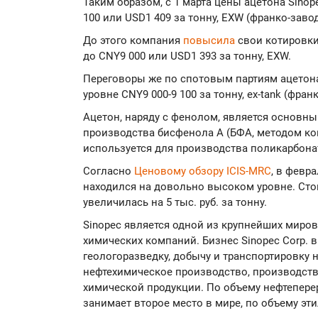
Таким образом, с 1 марта цены ацетона Sinop
100 или USD1 409 за тонну, EXW (франко-завод
До этого компания
повысила
свои котировки 
до CNY9 000 или USD1 393 за тонну, EXW.
Переговоры же по спотовым партиям ацетона
уровне CNY9 000-9 100 за тонну, ex-tank (фран
Ацетон, наряду с фенолом, является основ
производства бисфенола А (БФА, методом кон
используется для производства поликарбонат
Согласно
Ценовому обзору ICIS-MRC
, в февр
находился на довольно высоком уровне. Сто
увеличилась на 5 тыс. руб. за тонну.
Sinopec является одной из крупнейших миро
химических компаний. Бизнес Sinopec Corp. 
геологоразведку, добычу и транспортировку н
нефтехимическое производство, производств
химической продукции. По объему нефтепере
занимает второе место в мире, по объему эт