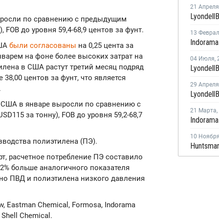
21 Апреля
выросли по сравнению с предыдущим
, FOB до уровня 59,4-68,9 центов за фунт.
13 Февра
США
были согласованы
на 0,25 цента за
нварем на фоне более высоких затрат на
04 Июля
,
илена в США растут третий месяц подряд
38,00 центов за фунт, что является
29 Апреля
.
в США в январе выросли по сравнению с
21 Марта
,
D115 за тонну), FOB до уровня 59,2-68,7
10 Ноябр
водства полиэтилена (ПЭ).
Huntsman
т, расчетное потребление ПЭ составило
на 2% больше аналогичного показателя
но ПВД и полиэтилена низкого давления
 Eastman Chemical, Formosa, Indorama
 Shell Chemical.