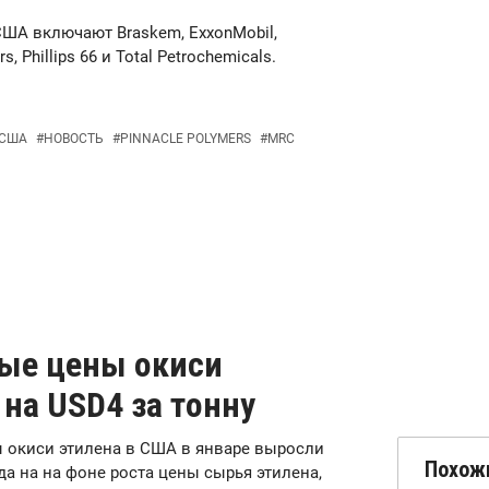
ША включают Braskem, ExxonMobil,
s, Phillips 66 и Total Petrochemicals.
США
#
НОВОСТЬ
#
PINNACLE POLYMERS
#
MRC
ые цены окиси
на USD4 за тонну
ны окиси этилена в США в январе выросли
Похож
да на на фоне роста цены сырья этилена,