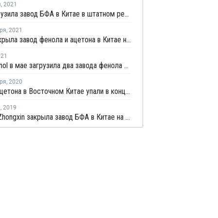
я
,
2021
ZPC загрузила завод БФА в Китае в штатном режиме после перезапуска
ря
,
2021
CSPC закрыла завод фенола и ацетона в Китае на профилактику
021
PTT Phenol в мае загрузила два завода фенола и ацетона в Таиланде на полную мощность
ря
,
2020
Запасы ацетона в Восточном Китае упали в конце августа более чем на четверть
я
,
2019
Huizhou Zhongxin закрыла завод БФА в Китае на профилактику