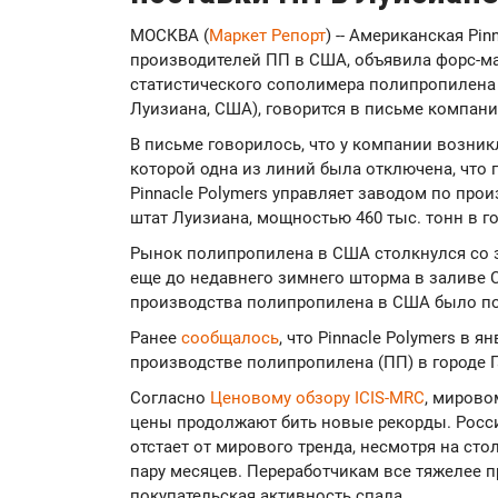
МОСКВА (
Маркет Репорт
) -- Американская Pin
производителей ПП в США, объявила форс-м
статистического сополимера полипропилена в 
Луизиана, США), говорится в письме компани
В письме говорилось, что у компании возник
которой одна из линий была отключена, что 
Pinnacle Polymers управляет заводом по про
штат Луизиана, мощностью 460 тыс. тонн в го
Рынок полипропилена в США столкнулся со
еще до недавнего зимнего шторма в заливе С
производства полипропилена в США было по
Ранее
сообщалось
, что Pinnacle Polymers в 
производстве полипропилена (ПП) в городе Га
Согласно
Ценовому обзору ICIS-MRC
, мирово
цены продолжают бить новые рекорды. Росси
отстает от мирового тренда, несмотря на ст
пару месяцев. Переработчикам все тяжелее 
покупательская активность спала.