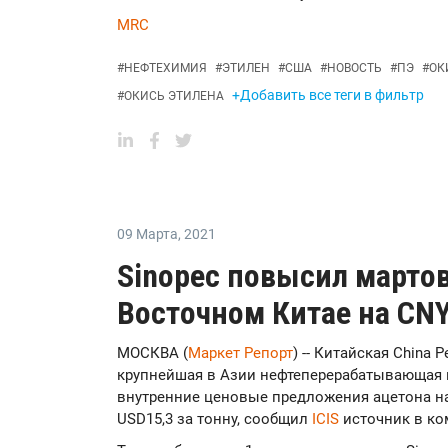
MRC
#
НЕФТЕХИМИЯ
#
ЭТИЛЕН
#
США
#
НОВОСТЬ
#
ПЭ
#
ОК
+Добавить все теги в фильтр
#
ОКИСЬ ЭТИЛЕНА
09 Марта
,
2021
Sinopec повысил марто
Восточном Китае на CNY
МОСКВА (
Маркет Репорт
) -- Китайская China P
крупнейшая в Азии нефтеперерабатывающая 
внутренние ценовые предложения ацетона на
USD15,3 за тонну, сообщил
ICIS
источник в ко