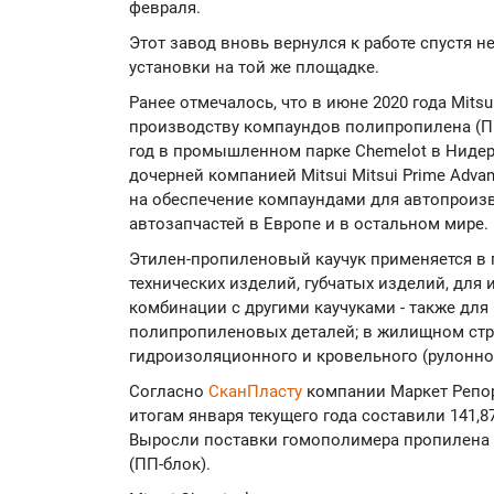
февраля.
Этот завод вновь вернулся к работе спустя н
установки на той же площадке.
Ранее отмечалось, что в июне 2020 года Mitsu
производству компаундов полипропилена (ПП
год в промышленном парке Chemelot в Нидер
дочерней компанией Mitsui Mitsui Prime Adva
на обеспечение компаундами для автопроиз
автозапчастей в Европе и в остальном мире.
Этилен-пропиленовый каучук применяется в 
технических изделий, губчатых изделий, для
комбинации с другими каучуками - также для
полипропиленовых деталей; в жилищном строи
гидроизоляционного и кровельного (рулонно
Согласно
СканПласту
компании Маркет Репор
итогам января текущего года составили 141,87
Выросли поставки гомополимера пропилена 
(ПП-блок).