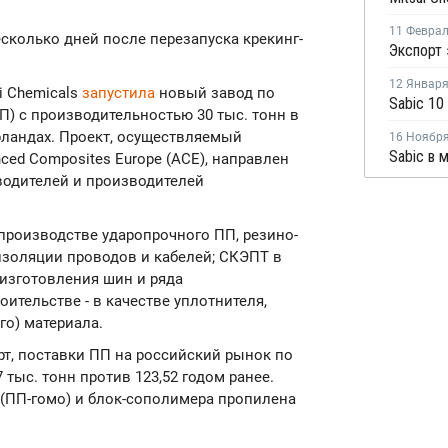
11 Февра
есколько дней после перезапуска крекинг-
12 Январ
i Chemicals
запустила
новый завод по
) с производительностью 30 тыс. тонн в
ландах. Проект, осуществляемый
16 Ноябр
nced Composites Europe (ACE), направлен
водителей и производителей
производстве ударопрочного ПП, резино-
 изоляции проводов и кабелей; СКЭПТ в
 изготовления шин и ряда
тельстве - в качестве уплотнителя,
го) материала.
т, поставки ПП на российский рынок по
 тыс. тонн против 123,52 годом ранее.
(ПП-гомо) и блок-сополимера пропилена