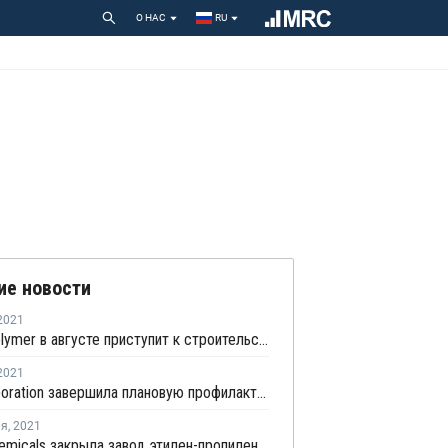
О НАС
RU
ие новости
2021
Prime Polymer в августе приступит к строительству нового завода ПП в Тибе
2021
JSR Corporation завершила плановую профилактику на заводе этилен-пропиленового каучука в Касиме
ля
,
2021
Mitsui Chemicals закрыла завод этилен-пропиленового каучука в Тибе после землетрясения