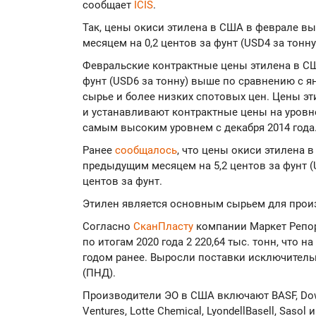
сообщает
ICIS
.
Так, цены окиси этилена в США в феврале 
месяцем на 0,2 центов за фунт (USD4 за тонну)
Февральские контрактные цены этилена в 
фунт (USD6 за тонну) выше по сравнению с я
сырье и более низких спотовых цен. Цены эт
и устанавливают контрактные цены на уровне 
самым высоким уровнем с декабря 2014 года
Ранее
сообщалось
, что цены окиси этилена 
предыдущим месяцем на 5,2 центов за фунт (US
центов за фунт.
Этилен является основным сырьем для произ
Согласно
СканПласту
компании Маркет Репор
по итогам 2020 года 2 220,64 тыс. тонн, что 
годом ранее. Выросли поставки исключитель
(ПНД).
Производители ЭО в США включают BASF, Dow,
Ventures, Lotte Chemical, LyondellBasell, Sasol и