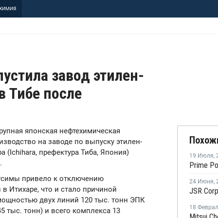
ХИМИЯ
пустила завод этилен-
в Тибе после
, крупная японская нефтехимическая
Похож
изводство на заводе по выпуску этилен-
 (Ichihara, префектура Тиба, Япония)
19 Июля
,
.
кусимы привело к отключению
24 Июня
,
в Итихаре, что и стало причиной
ощностью двух линий 120 тыс. тонн ЭПК
18 Февра
 45 тыс. тонн) и всего комплекса 13