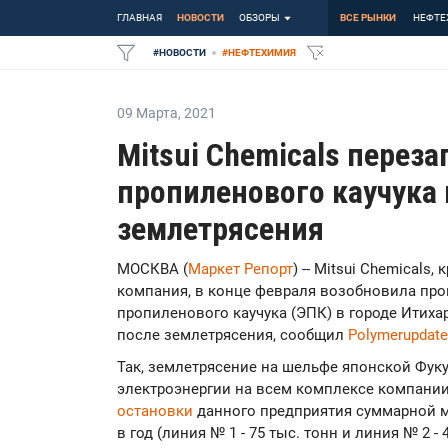
ГЛАВНАЯ
НОВОСТИ
ОБЗОРЫ
ВСЕ РЫНКИ
НЕФТЕ
#
НОВОСТИ
#
НЕФТЕХИМИЯ
09 Марта
,
2021
Mitsui Chemicals переза
пропиленового каучука 
землетрясения
МОСКВА (
Маркет Репорт
) -- Mitsui Chemicals
компания, в конце февраля возобновила про
пропиленового каучука (ЭПК) в городе Итихара
после землетрясения, сообщил
Polymerupdate
Так, землетрясение на шельфе японской Фу
электроэнергии на всем комплексе компании 
остановки
данного предприятия суммарной м
в год (линия № 1 - 75 тыс. тонн и линия № 2 -