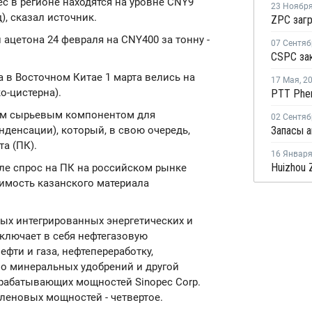
ec в регионе находятся на уровне CNY9
23 Ноябр
), сказал источник.
ацетона 24 февраля на CNY400 за тонну -
07 Сентяб
 в Восточном Китае 1 марта велись на
17 Мая
,
2
ко-цистерна).
ным сырьевым компонентом для
02 Сентяб
денсации), который, в свою очередь,
а (ПК).
16 Январ
але спрос на ПК на российском рынке
имость казанского материала
вых интегрированных энергетических и
включает в себя нефтегазовую
ефти и газа, нефтепереработку,
о минеральных удобрений и другой
рабатывающих мощностей Sinopec Corp.
иленовых мощностей - четвертое.