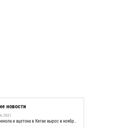
ие новости
ря
,
2021
Выпуск фенола и ацетона в Китае вырос в ноябре на 3,37%