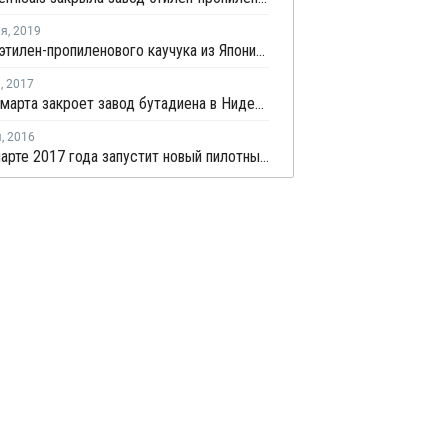
ля
,
2019
Экспорт этилен-пропиленового каучука из Японии снизился в декабре почти на 4%
я
,
2017
Sabic 10 марта закроет завод бутадиена в Нидерландах на плановую профилактику
я
,
2016
Sabic в марте 2017 года запустит новый пилотный завод ПП в Нидерландах