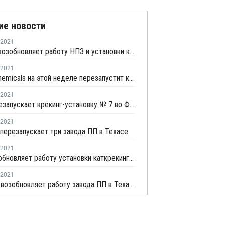
ие новости
2021
Chevron возобновляет работу НПЗ и установки каткрекинга в Пасадене
2021
Motiva Chemicals на этой неделе перезапустит крекинг-установку в Порт-Артуре
2021
Dow перезапускает крекинг-установку № 7 во Фрипорте
2021
перезапускает три завода ПП в Техасе
2021
Dow возобновляет работу установки каткрекинга во Фрипорте
2021
Flint Hills возобновляет работу завода ПП в Техасе