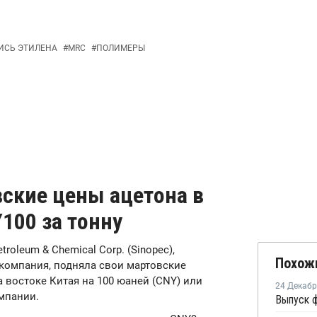
ИСЬ ЭТИЛЕНА
#
MRC
#
ПОЛИМЕРЫ
вские цены ацетона в
100 за тонну
etroleum & Chemical Corp. (Sinopec),
Похож
компания, подняла свои мартовские
 востоке Китая на 100 юаней (CNY) или
24 Декаб
мпании.