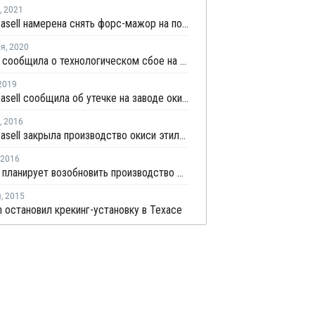
,
2021
LyondellBasell намерена снять форс-мажор на поставки окиси этилена и этиленгликоля в США
ля
,
2020
Indorama сообщила о технологическом сбое на заводе окиси этилена в Техасе
2019
LyondellBasell сообщила об утечке на заводе окиси этилена в Бейпорте
,
2016
LyondellBasell закрыла производство окиси этилена в Техасе
2016
Indorama планирует возобновить производство МЭГ и окиси этилена в Техасе в начале апреля
я
,
2015
 остановил крекинг-установку в Техасе