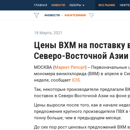
ГЛАВНАЯ
НОВОСТИ
ОБЗОРЫ
ВСЕ РЫНКИ
НЕФТЕ
#
НОВОСТИ
#
НЕФТЕХИМИЯ
18 Марта
,
2021
Цены ВХМ на поставку 
Северо-Восточной Азии
МОСКВА (
Маркет Репорт
) -- Первоначальные
мономера винилхлорида (ВХМ) в апреле в Се
неделе, сообщает
ICIS
.
Так, некоторые производители предлагали ВХ
поставок в Северо-Восточной Азии на фоне 
Цены выросли после того, как в начале нед
предложения крупного производителя ПВХ в 
тонну больше, чем в предыдущем месяце.
До сих пор рост ценовых предложений ВХМ 