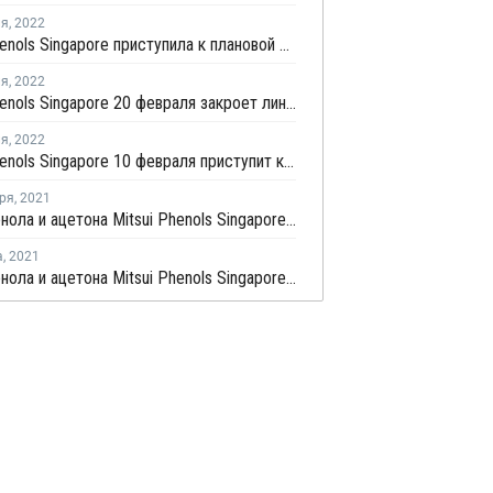
ля
,
2022
Mitsui Phenols Singapore приступила к плановой профилактике на линии БФА № 2 в Сингапуре
ля
,
2022
Mitsui Phenols Singapore 20 февраля закроет линию БФА № 1 в Сингапуре на плановый ремонт
ля
,
2022
Mitsui Phenols Singapore 10 февраля приступит к профилактике на заводе фенола и ацетона в Сингапуре
ря
,
2021
Завод фенола и ацетона Mitsui Phenols Singapore в сентябре остается загруженным на полную мощность
а
,
2021
Завод фенола и ацетона Mitsui Phenols Singapore в августе остается загруженным на полную мощность