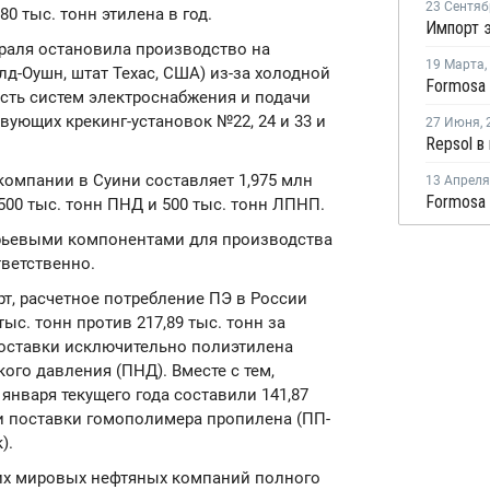
23 Сентяб
0 тыс. тонн этилена в год.
февраля остановила производство на
19 Марта
,
Олд-Оушн, штат Техас, США) из-за холодной
сть систем электроснабжения и подачи
вующих крекинг-установок №22, 24 и 33 и
27 Июня
,
омпании в Суини составляет 1,975 млн
13 Апреля
 500 тыс. тонн ПНД и 500 тыс. тонн ЛПНП.
рьевыми компонентами для производства
тветственно.
т, расчетное потребление ПЭ в России
тыс. тонн против 217,89 тыс. тонн за
поставки исключительно полиэтилена
ого давления (ПНД). Вместе с тем,
января текущего года составили 141,87
ли поставки гомополимера пропилена (ПП-
).
ущих мировых нефтяных компаний полного