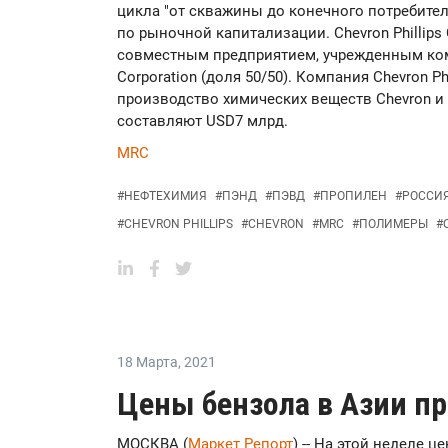
цикла "от скважины до конечного потребите
по рыночной капитализации. Сhevron Phillips
совместным предприятием, учрежденным комп
Corporation (доля 50/50). Компания Chevron Ph
производство химических веществ Chevron и 
составляют USD7 млрд.
MRC
#
НЕФТЕХИМИЯ
#
ПЭНД
#
ПЭВД
#
ПРОПИЛЕН
#
РОССИ
#
CHEVRON PHILLIPS
#
CHEVRON
#
MRC
#
ПОЛИМЕРЫ
#
18 Марта
,
2021
Цены бензола в Азии п
МОСКВА (
Маркет Репорт
) -- На этой неделе 