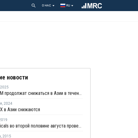
О НАС
RU
ие новости
2025
Цены ВХМ продолжат снижаться в Азии в течение марта
ря
,
2024
Х в Азии снижаются
2019
SP Chemicals во второй половине августа проведет плановый ремонт на заводе каустика в Цзянсу
а
,
2015