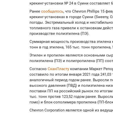
крекинг-установки № 24 в Суини составляет 68
Ранее
сообщалось
, что Chevron Phillips 15 
крекинг-установках в городе Суини (Sweeny, 
погоды. Экстремальный холод и нестабильно
топливного газа привели к остановкам дейст
производстве полиэтилена (ПЭ).
Суммарная мощность производства этилена к
тонн в год этилена, 165 тыс. тонн пропилена,
Этилен и пропилен являются основными сы
полиэтилена (ПЭ) и полипропилена (ПП) соо
Согласно
СканПласту
компании Маркет Репор
составило по итогам января 2021 года 241,03 
аналогичный период годом ранее. Выросли 
высокого давления (ПВД) и полиэтилена низк
поставки ПП на российский рынок по итогам 
тыс. тонн против 123,52 годом ранее. Вырос
гомо) и блок-сополимера пропилена (ПП-блок
Chevron Corporation является одной из вед