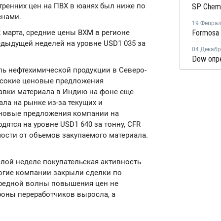
утренних цен на ПВХ в юанях был ниже по
енами.
19 Февра
2 марта, средние цены ВХМ в регионе
дыдущей неделей на уровне USD1 035 за
04 Декаб
ль нефтехимической продукции в Северо-
ысокие ценовые предложения
авки материала в Индию на фоне еще
ла на рынке из-за текущих и
еновые предложения компании на
ятся на уровне USD1 640 за тонну, CFR
мости от объемов закупаемого материала.
шлой неделе покупательская активность
огие компании закрыли сделки по
ередной волны повышения цен не
ороны переработчиков выросла, а