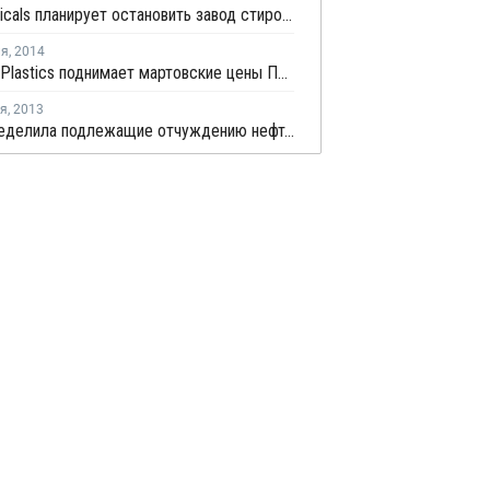
SP Chemicals планирует остановить завод стирола в Китае на профилактику
ля
,
2014
Formosa Plastics поднимает мартовские цены ПВХ
ря
,
2013
Dow определила подлежащие отчуждению нефтехимические предприятия