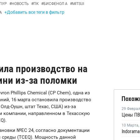
ПУР
#
НОВОСТЬ
#
ПК
#
БИСФЕНОЛ А
#
MITSUI
+Добавить все теги в фильтр
А
вила производство на
ини из-за поломки
vron Phillips Chemical (CP Chem), одна из
Похож
ний, 16 марта остановила производство
 Олд-Оушн, штат Техас, США) из-за
29 Февра
ии компании, направленном в Техасскую
Цены ПВ
Q).
10 Марта
,
тановки №ЕС 24, согласно документации
й среды (TCEQ). Мощность данной