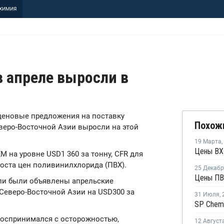
ХИМИЯ
в апреле выросли в
 ценовые предложения на поставку
Похож
веро-Восточной Азии выросли на этой
19 Марта
,
М на уровне USD1 360 за тонну, CFR для
роста цен поливинилхлорида (ПВХ).
25 Декаб
Цены ПВ
ели были объявлены апрельские
Северо-Восточной Азии на USD300 за
31 Июля
,
воспринимался с осторожностью,
12 Август