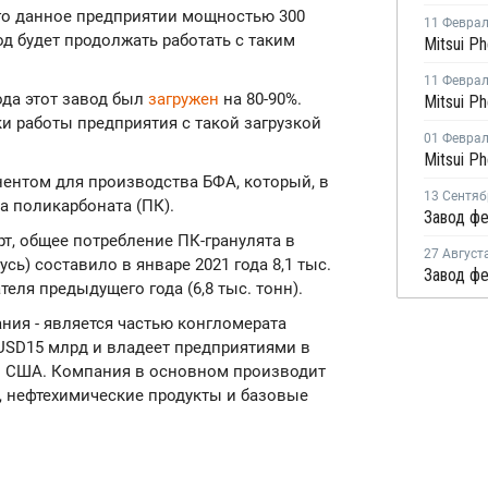
лго данное предприятии мощностью 300
11 Февра
год будет продолжать работать с таким
11 Февра
ода этот завод был
загружен
на 80-90%.
ки работы предприятия с такой загрузкой
01 Февра
нтом для производства БФА, который, в
13 Сентяб
а поликарбоната (ПК).
т, общее потребление ПК-гранулята в
27 Август
усь) составило в январе 2021 года 8,1 тыс.
еля предыдущего года (6,8 тыс. тонн).
ания - является частью конгломерата
 USD15 млрд и владеет предприятиями в
 и США. Компания в основном производит
 нефтехимические продукты и базовые