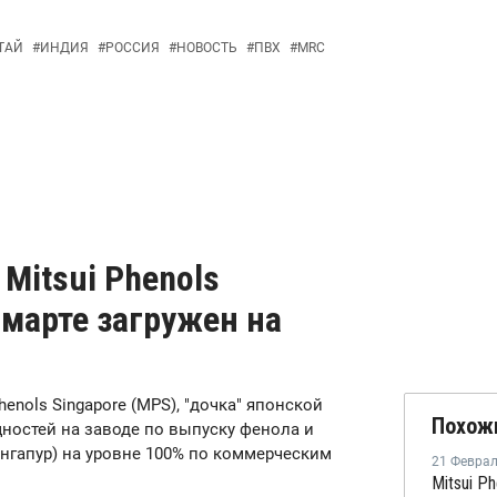
ТАЙ
#
ИНДИЯ
#
РОССИЯ
#
НОВОСТЬ
#
ПВХ
#
MRC
Mitsui Phenols
 марте загружен на
Phenols Singapore (MPS), "дочка" японской
Похож
ощностей на заводе по выпуску фенола и
Сингапур) на уровне 100% по коммерческим
21 Февра