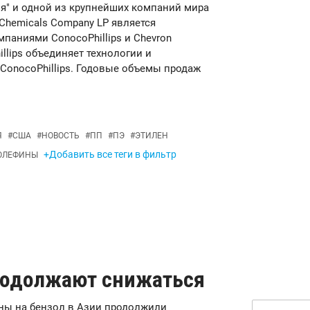
ля" и одной из крупнейших компаний мира
 Chemicals Company LP является
аниями ConocoPhillips и Chevron
illips объединяет технологии и
ConocoPhillips. Годовые объемы продаж
Я
#
США
#
НОВОСТЬ
#
ПП
#
ПЭ
#
ЭТИЛЕН
+Добавить все теги в фильтр
ОЛЕФИНЫ
родолжают снижаться
цены на бензол в Азии продолжили