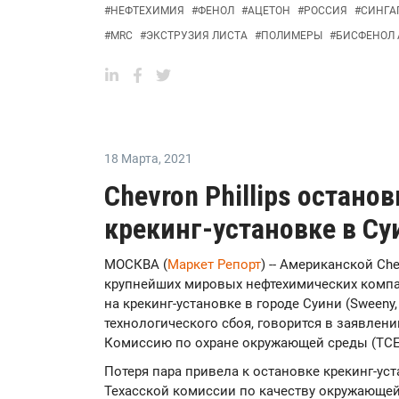
#
НЕФТЕХИМИЯ
#
ФЕНОЛ
#
АЦЕТОН
#
РОССИЯ
#
СИНГА
#
MRC
#
ЭКСТРУЗИЯ ЛИСТА
#
ПОЛИМЕРЫ
#
БИСФЕНОЛ 
18 Марта
,
2021
Chevron Phillips остано
крекинг-установке в Су
МОСКВА (
Маркет Репорт
) -- Американской Che
крупнейших мировых нефтехимических компа
на крекинг-установке в городе Суини (Sweeny,
технологического сбоя, говорится в заявлен
Комиссию по охране окружающей среды (TCE
Потеря пара привела к остановке крекинг-ус
Техасской комиссии по качеству окружающе