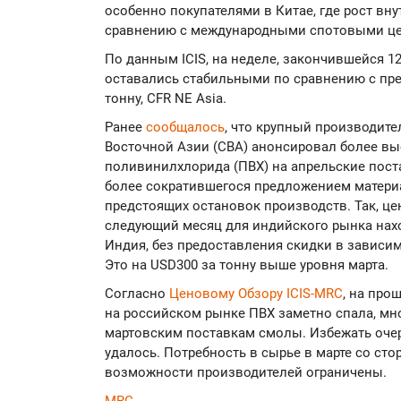
особенно покупателями в Китае, где рост вн
сравнению с международными спотовыми ц
По данным ICIS, на неделе, закончившейся 1
оставались стабильными по сравнению с пре
тонну, CFR NE Asia.
Ранее
сообщалось
, что крупный производите
Восточной Азии (СВА) анонсировал более в
поливинилхлорида (ПВХ) на апрельские пост
более сократившегося предложением материа
предстоящих остановок производств. Так, ц
следующий месяц для индийского рынка наход
Индия, без предоставления скидки в зависи
Это на USD300 за тонну выше уровня марта.
Согласно
Ценовому Обзору ICIS-MRC
, на про
на российском рынке ПВХ заметно спала, мн
мартовским поставкам смолы. Избежать оч
удалось. Потребность в сырье в марте со ст
возможности производителей ограничены.