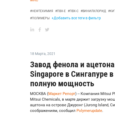
MRC
#
НЕФТЕХИМИЯ
#
ПВХ-Е
#
ПВХ-С
#
ВИНИЛХЛОРИД
#
КИ
+Добавить все теги в фильтр
#
ПОЛИМЕРЫ
18 Марта
,
2021
Завод фенола и ацетона 
Singapore в Сингапуре в
полную мощность
МОСКВА (
Маркет Репорт
) -- Компания Mitsui 
Mitsui Chemicals, в марте держит загрузку м
ацетона на острове Джуронг (Jurong Island, 
соображениям, сообщил
Polymerupdate
.