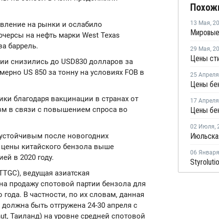
Похож
13 Мая
,
2
вление на рынки и ослабило
ючерсы на нефть марки West Texas
за баррель.
29 Мая
,
2
Цены сти
зии снизились до USD830 долларов за
имерно US 850 за тонну на условиях FOB в
25 Апреля
Цены бен
ки благодаря вакцинации в странах от
17 Апреля
зм в связи с повышением спроса во
Цены бен
02 Июля
,
 устойчивым после новогодних
 цены китайского бензола выше
06 Январ
ей в 2020 году.
(PTTGC), ведущая азиатская
на продажу спотовой партии бензола для
 года. В частности, по их словам, данная
а должна быть отгружена 24-30 апреля с
ut, Таиланд) на уровне средней спотовой