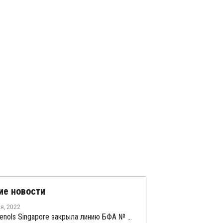
ие новости
ля
,
2022
Mitsui Phenols Singapore закрыла линию БФА № 1 в Сингапуре на плановый ремонт