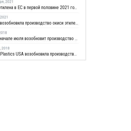
ря
,
2021
Импорт этилена в ЕС в первой половине 2021 года резко вырос
2021
Formosa возобновила производство окиси этилена и этиленгликоля в Пойнт-Комфорт
2018
Repsol в начале июля возобновит производство на крекинг-установке в Португалии
,
2018
Formosa Plastics USA возобновила производство этиленгликоля в Пойнт Комфорте