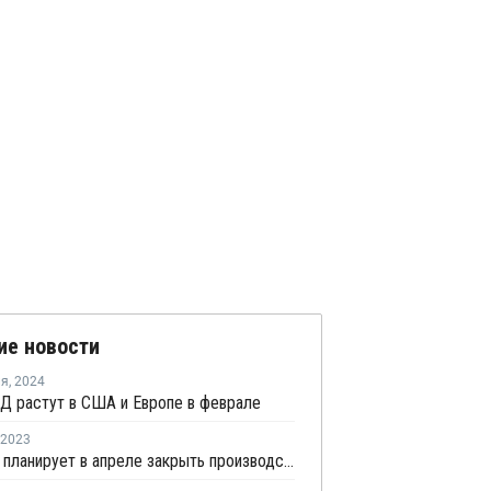
ие новости
ля
,
2024
Д растут в США и Европе в феврале
2023
Indorama планирует в апреле закрыть производство этилена в Порт Нечесе на ремонт