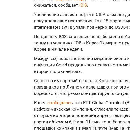
снижаться, сообщает
ICIS
.
Увеличение запасов нефти в США оказало да
покупательские настроения. Так, 18 марта фь
Intermediates (WTI) упали примерно до USD64 
По данным ICIS, спотовые цены бензола в А
тонну на условиях FOB в Корее 17 марта с пр
Корее в начале недели.
Между тем, восстановление мировой экономи
инфекции Covid продолжало вселять оптими
второй половине года.
Спрос на импортный бензол а Китае остался
праздников по Лунному календарю, при этом
корейского, что резко контрастирует с ситуаци
Ранее
сообщалось
, что PTT Global Chemical 
нефтехимическая компания, огласила тендер 
отгрузки во второй половине апреля текущего
партия объемом 6, 9 или 11 тыс. тонн бензол
площадки компании в Мап Та Футе (Map Ta Ph