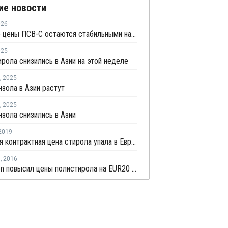
ие новости
026
Мировые цены ПСВ-С остаются стабильными на фоне слабого спроса
025
рола снизились в Азии на этой неделе
,
2025
зола в Азии растут
,
2025
зола снизились в Азии
2019
Июльская контрактная цена стирола упала в Европе на EUR48 за тонну
я
,
2016
Styrolution повысил цены полистирола на EUR20 за тонну в январе