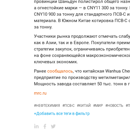
провинции Шаньдун полистирол общего назна
а огнестойкие марки — в CNY11 300 за тонну.
CNY10 900 за тонну для стандартного ПСВ-С и
материала. В Южном Китае котировка ПСВ-С 
за тонну.
Участники рынка продолжают отмечать слабу
как в Азии, так и в Европе. Покупатели пр
стратегии закупок, ограничиваясь приобре
на фоне сохраняющейся макроэкономической
ключевых экономик.
Ранее
сообщалось
, что китайская Wanhua Ch
предприятие по производству метилметакрил
Мощность завода составляет 50 тыс. тонн в г
mrc.ru
#
НЕФТЕХИМИЯ
#
ПСВ-С
#
КИТАЙ
#
МИР
#
НОВОСТЬ
#
+Добавить все теги в фильтр