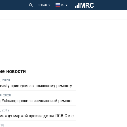
О НАС
RU
ие новости
я
,
2020
Jiangsu Leasty приступила к плановому ремонту на заводе стирола № 1 в Цзянсу
я
,
2020
Shandong Yuhuang провела внеплановый ремонт на линии стирола № 1 в Китае
я
,
2019
Разница между маржой производства ПСВ-С и стирола упала до месячного минимума в Азии
018