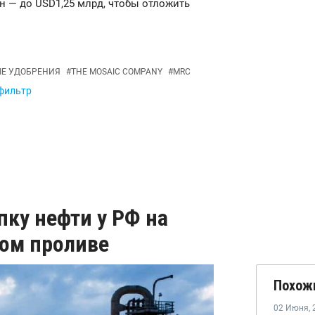
лн — до USD1,25 млрд, чтобы отложить
Е УДОБРЕНИЯ
#
THE MOSAIC COMPANY
#
MRC
 фильтр
пку нефти у РФ на
ком проливе
Похож
02 Июня
,