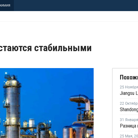
ХИМИЯ
стаются стабильными
Похож
25 Ноябр
22 Октябр
31 Январ
25 Мая
,
2