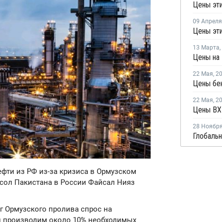
Цены эти
09 Апреля
Цены эти
13 Марта
,
22 Мая
,
2
Цены бе
22 Мая
,
2
28 Ноябр
ефти из РФ из-за кризиса в Ормузском
сол Пакистана в России Файсал Нияз
уг Ормузского пролива спрос на
ми производим около 10% необходимых