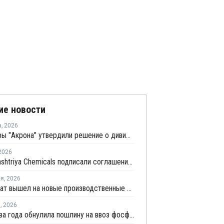
ие новости
а
,
2026
Акционеры "Акрона" утвердили решение о дивидендах в 235 рублей на акцию
2026
GAIL и Rashtriya Chemicals подписали соглашение о проекте по производству удобрений на основе природного газа
ля
,
2026
Казфосфат вышел на новые производственные максимумы
я
,
2026
ЕЭК на два года обнулила пошлину на ввоз фосфатов для производства удобрений