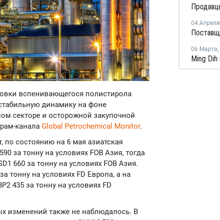
04 Апреля
06 Марта
,
ировки вспенивающегося полистирола
стабильную динамику на фоне
ном секторе и осторожной закупочной
грам-канала
Global Petrochemical Monitor
.
r, по состоянию на 6 мая азиатская
90 за тонну на условиях FOB Азия, тогда
SD1 660 за тонну на условиях FOB Азия.
а тонну на условиях FD Европа, а на
P2 435 за тонну на условиях FD
х изменений также не наблюдалось. В