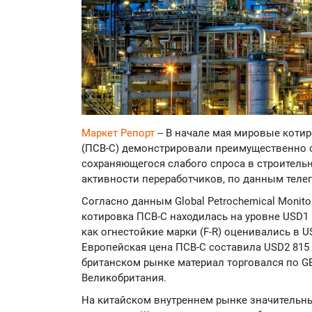
Маркет Репорт
-- В начале мая мировые кот
(ПСВ-С) демонстрировали преимущественно 
сохраняющегося слабого спроса в строитель
активности переработчиков, по данным теле
Согласно данным Global Petrochemical Monito
котировка ПСВ-С находилась на уровне USD1 5
как огнестойкие марки (F-R) оценивались в U
Европейская цена ПСВ-С составила USD2 815 з
британском рынке материал торговался по GB
Великобритания.
На китайском внутреннем рынке значительны