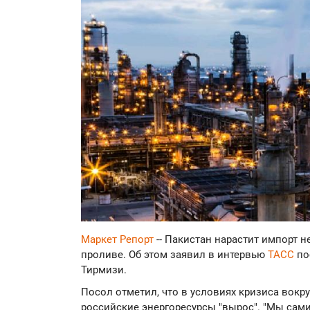
Маркет Репорт
-- Пакистан нарастит импорт н
проливе. Об этом заявил в интервью
ТАСС
по
Тирмизи.
Посол отметил, что в условиях кризиса вокр
российские энергоресурсы "вырос". "Мы са