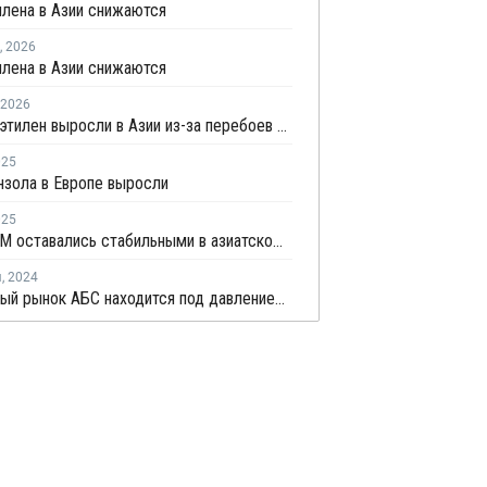
лена в Азии снижаются
,
2026
лена в Азии снижаются
2026
Цены на этилен выросли в Азии из-за перебоев в поставках и повышения цен на энергоносители
025
нзола в Европе выросли
025
Цены ВХМ оставались стабильными в азиатском регионе в апреле
я
,
2024
Глобальный рынок АБС находится под давлением избыточного предложения и слабого спроса