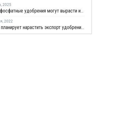
а
,
2025
Цены на фосфатные удобрения могут вырасти из-за новых пошлин в США
ля
,
2022
ФосАгро планирует нарастить экспорт удобрений в Бразилию на фоне санкций США