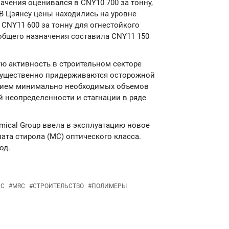
чения оценивался в CNY10 700 за тонну,
 В Цзянсу цены находились на уровне
 CNY11 600 за тонну для огнестойкого
общего назначения составила CNY11 150
ю активность в строительном секторе
еимущественно придерживаются осторожной
тением минимально необходимых объемов
 неопределенности и стагнации в ряде
emical Group ввела в эксплуатацию новое
ата стирола (МС) оптического класса.
од.
ПС
#
MRC
#
СТРОИТЕЛЬСТВО
#
ПОЛИМЕРЫ