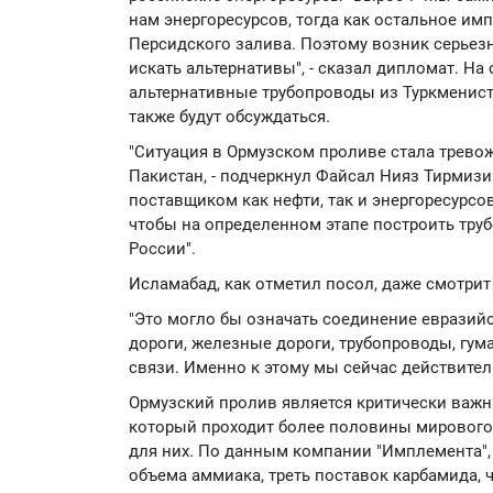
нам энергоресурсов, тогда как остальное им
Персидского залива. Поэтому возник серьез
искать альтернативы", - сказал дипломат. На
альтернативные трубопроводы из Туркменис
также будут обсуждаться.
"Ситуация в Ормузском проливе стала трево
Пакистан, - подчеркнул Файсал Нияз Тирмизи
поставщиком как нефти, так и энергоресурсо
чтобы на определенном этапе построить тру
России".
Исламабад, как отметил посол, даже смотрит
"Это могло бы означать соединение евразий
дороги, железные дороги, трубопроводы, гу
связи. Именно к этому мы сейчас действител
Ормузский пролив является критически важ
который проходит более половины мирового
для них. По данным компании "Имплемента",
объема аммиака, треть поставок карбамида,