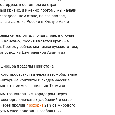
портируем, в основном из стран
ный кризис, и именно поэтому мы начали
 определенном этапе, по его словам,
тана и даже из России в Южную Азию
жным сигналом для ряда стран, включая
. - Конечно, Россия является крупным
в. Поэтому сейчас мы также думаем о том,
бопровод из Центральной Азии и из
 шире, за пределы Пакистана.
ского пространства через автомобильные
манитарные контакты и академические
ьно стремимся", - пояснил Тирмизи.
ным транспортным коридором, через
 экспорта ключевых удобрений и сырья
 через пролив
проходит
21% от мирового
 чуть менее половины глобальных