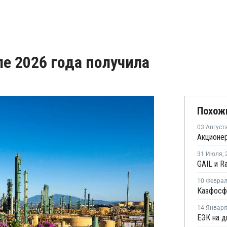
ле 2026 года получила
Похож
03 Август
31 Июля
,
10 Февра
14 Январ