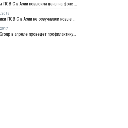
Продавцы ПСВ-С в Азии повысили цены на фоне роста котировок стирола
,
2018
Поставщики ПСВ-С в Азии не озвучивали новые ценовые предложения из-за праздников
2017
Ming Dih Group в апреле проведет профилактику на заводе ПСВ-С в Бангкоке