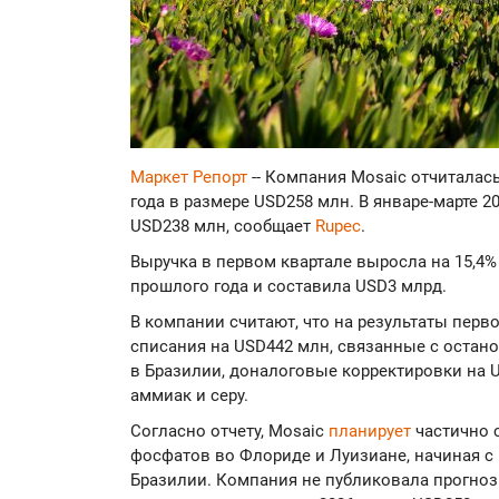
Маркет Репорт
-- Компания Mosaic отчиталас
года в размере USD258 млн. В январе-марте 2
USD238 млн, сообщает
Rupec
.
Выручка в первом квартале выросла на 15,4
прошлого года и составила USD3 млрд.
В компании считают, что на результаты перв
списания на USD442 млн, связанные с остан
в Бразилии, доналоговые корректировки на US
аммиак и серу.
Согласно отчету, Mosaic
планирует
частично 
фосфатов во Флориде и Луизиане, начиная с 
Бразилии. Компания не публиковала прогноз