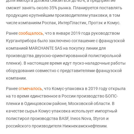
доля импорта должна снизиться до 40%, а предприятие
сможет занять около 35% рынка. Планируется поставлять
продукцию крупнейшим производителям упаковки, в том
числе компаниям Роспак, ИнтерПластик, Протэк и Комус.
Ранее
сообщалось
, что в январе 2019 года руководством
Курганприбора было заключено соглашение с французской
компанией MARCHANTE SAS на покупку линии для
производства двуосно-ориентированной полистирольной
пленки). В настоящее время идут пуско-наладочные работы
оборудования совместно с представителями французской
компании.
Ранее
отмечалось
, что Комус-упаковка в 2019 году открыла
на то время единственное в России производство БОПС-
пленки в Одинцовском районе, Московской области. В
качестве сырья Комус-упаковка использует импортный
полистирол производства BASF, Ineos Nova, Styron и
российского производителя Нижнекамскнефтехим.