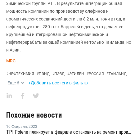
химической группы PTT. В результате интеграции общая
мощность компании по производству олефинов и
ароматических соединений достигла 8,2 млн. тонн в год, а
нефтепродуктов - 280 тыс. баррелей в день, что делает ее
крупнейшей интегрированной нефтехимической и
нефтеперерабатывающей компанией не только Таиланда, но
и Азии.
MRC
#
НЕФТЕХИМИЯ
#
ПЭНД
#
ПЭВД
#
ЭТИЛЕН
#
РОССИЯ
#
ТАИЛАНД
Еще
6
+Добавить все теги в фильтр
Похожие новости
10 Февраля
,
2023
TPI Polene планирует в феврале остановить на ремонт производство ЭВА в Таиланде