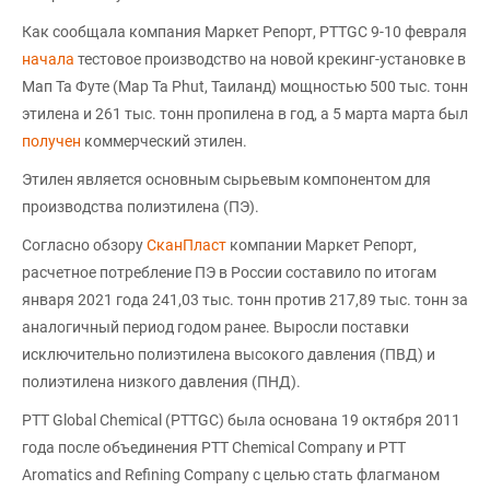
Как сообщала компания Маркет Репорт, PTTGC 9-10 февраля
начала
тестовое производство на новой крекинг-установке в
Мап Та Футе (Map Ta Phut, Таиланд) мощностью 500 тыс. тонн
этилена и 261 тыс. тонн пропилена в год, а 5 марта марта был
получен
коммерческий этилен.
Этилен является основным сырьевым компонентом для
производства полиэтилена (ПЭ).
Согласно обзору
СканПласт
компании Маркет Репорт,
расчетное потребление ПЭ в России составило по итогам
января 2021 года 241,03 тыс. тонн против 217,89 тыс. тонн за
аналогичный период годом ранее. Выросли поставки
исключительно полиэтилена высокого давления (ПВД) и
полиэтилена низкого давления (ПНД).
PTT Global Chemical (PTTGC) была основана 19 октября 2011
года после объединения PTT Chemical Company и PTT
Aromatics and Refining Company с целью стать флагманом