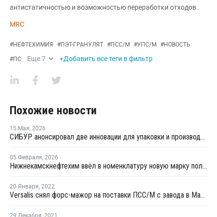
антистатичностью и возможностью переработки отходов.
MRC
#
НЕФТЕХИМИЯ
#
ПЭТ-ГРАНУЛЯТ
#
ПСС/М
#
УПС/М
#
НОВОСТЬ
Еще
7
+Добавить все теги в фильтр
#
ПС
Похожие новости
15 Мая
,
2026
СИБУР анонсировал две инновации для упаковки и производства бытовой техники
05 Февраля
,
2026
Нижнекамскнефтехим ввёл в номенклатуру новую марку полистирола
20 Января
,
2022
Versalis снял форс-мажор на поставки ПСС/М с завода в Мантуе
29 Декабря
,
2021