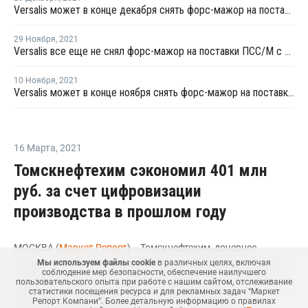
Versalis может в конце декабря снять форс-мажор на поставки ПСС/М с завода в Мантуе
29 Ноября
,
2021
Versalis все еще не снял форс-мажор на поставки ПСС/М с завода в Мантуе
10 Ноября
,
2021
Versalis может в конце ноября снять форс-мажор на поставки ПСС/М с завода в Мантуе
16 Марта
,
2021
Томскнефтехим сэкономил 401 млн
руб. за счет цифровизации
производства в прошлом году
МОСКВА (
Маркет Репорт
) -- Томскнефтехим, дочернее
Мы используем файлы cookie
в различных целях, включая
предприятие СИБУР Холдинга,в 2020 году сэкономил 400,8
соблюдение мер безопасности, обеспечение наилучшего
млн рублей благодаря внедрению цифровых технологий на
пользовательского опыта при работе с нашим сайтом, отслеживание
статистики посещения ресурса и для рекламных задач “Маркет
предприятии, сообщила пресс-служба компании.
Репорт Компани”. Более детальную информацию о правилах