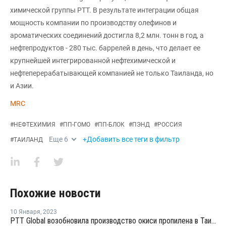
химической группы PTT. В результате интеграции общая
мощность компании по производству олефинов и
ароматических соединений достигла 8,2 млн. тонн в год, а
нефтепродуктов - 280 тыс. баррелей в день, что делает ее
крупнейшей интегрированной нефтехимической и
нефтеперерабатывающей компанией не только Таиланда, но
и Азии.
MRC
#
НЕФТЕХИМИЯ
#
ПП-ГОМО
#
ПП-БЛОК
#
ПЭНД
#
РОССИЯ
Еще
6
+Добавить все теги в фильтр
#
ТАИЛАНД
Похожие новости
10 Января
,
2023
PTT Global возобновила производство окиси пропилена в Таиланде после ремонта