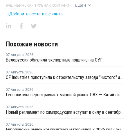
Еще
4
#
ЧЕЛЯБИНСКАЯ ТРУБНАЯ КОМПАНИЯ
+Добавить все теги в фильтр
Похожие новости
07 Августа
,
2026
Белоруссия обнулила экспортные пошлины на СУГ
07 Августа
,
2026
CF Industries приступила к строительству завода "чистого" аммиака за USD4 миллиарда
07 Августа
,
2026
Геополитика перестраивает мировой рынок ПВХ — Китай лидирует в экспорте
07 Августа
,
2026
Новый регламент по химпродукции вступит в силу в сентябре 2027 года
07 Августа
,
2026
Европейский рынок композитных материалов к 2035 году вырастет до USD47,5 млрд