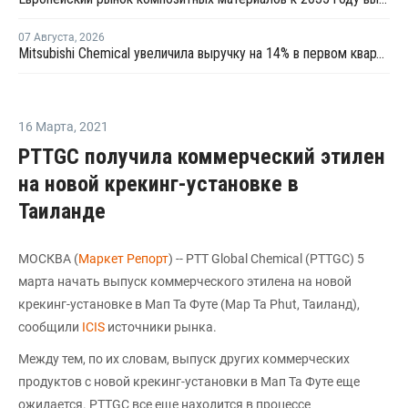
07 Августа
,
2026
Mitsubishi Chemical увеличила выручку на 14% в первом квартале японского финансового года
16 Марта
,
2021
PTTGC получила коммерческий этилен
на новой крекинг-установке в
Таиланде
МОСКВА (
Маркет Репорт
) -- PTT Global Chemical (PTTGC) 5
марта начать выпуск коммерческого этилена на новой
крекинг-установке в Мап Та Футе (Map Ta Phut, Таиланд),
сообщили
ICIS
источники рынка.
Между тем, по их словам, выпуск других коммерческих
продуктов с новой крекинг-установки в Мап Та Футе еще
ожидается. PTTGC все еще находится в процессе