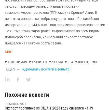
поставок ПП, импорт составил 13,4 тыс. тонн против 16,6
тыс. тонн месяцем ранее, снизились поставки
гомополимеров пропилена (ПП-гомо) из Средней Азии. В
целом, за январь - сентябрь текущего года в Россию было
импортировано 144,6 тыс. тонн полимеров пропилена против
123,8 тыс. тонн годом ранее. Вырос импорт по всем видам
полимеров пропилена, наибольший прирост поставок
пришелся на ПП-гомо сорта рафия.
MRC
#
НЕФТЕХИМИЯ
#
ПРОПИЛЕН
#
РОССИЯ
#
США
#
НОВОСТЬ
#
ПП
Еще
2
+Добавить все теги в фильтр
Похожие новости
18 Марта
,
2024
Экспорт пропилена из США в 2023 году снизился на 3%