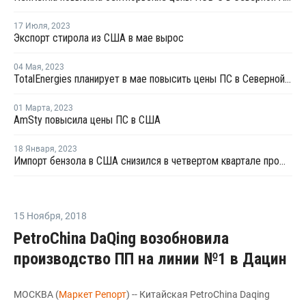
17 Июля
,
2023
Экспорт стирола из США в мае вырос
04 Мая
,
2023
TotalEnergies планирует в мае повысить цены ПС в Северной Америке
01 Марта
,
2023
AmSty повысила цены ПС в США
18 Января
,
2023
Импорт бензола в США снизился в четвертом квартале прошлого года
15 Ноября
,
2018
PetroChina DaQing возобновила
производство ПП на линии №1 в Дацин
МОСКВА (
Маркет Репорт
) -- Китайская PetroChina Daqing