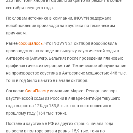
220 тыс. тонн хлора в год было закрыто на ремонт в конце
сентября текущего года.
По словам источника в компании, INOVYN задержала
возобновление производства каустика по техническим
причинам.
Ранее
сообщалось
, что INOVYN 21 октября возобновила
производство на заводе по выпуску каустической соды в
Антверпене (Antwerp, Бельгия) после проведения плановых
профилактических мероприятий. Техническое обслуживание
на производстве каустика в Антверпене мощностью 448 тыс.
тонн в год было начато в начале октября.
Согласно
СканПласту
компании Маркет Репорт, экспорт
каустической соды из России в январе-сентябре текущего
года вырос на 12% до 183,5 тыс. тонн по отношению к
прошлому году (164 тыс. тонн).
Поставки каустика в РФ из других стран с начала года
выросли в полтора раза и равны 15,9 тыс. тонн по