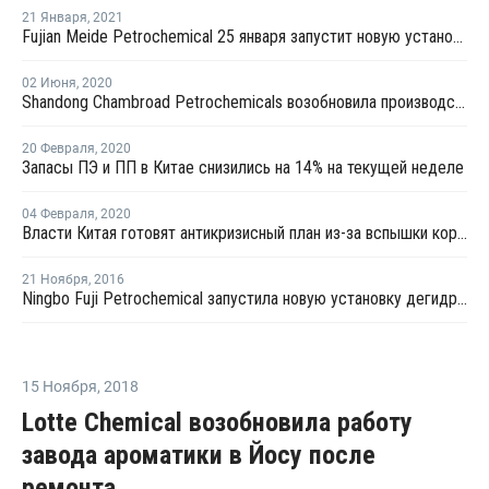
21 Января
,
2021
Fujian Meide Petrochemical 25 января запустит новую установку дегидрирования пропана в Китае
02 Июня
,
2020
Shandong Chambroad Petrochemicals возобновила производство пропилена в Биньчжоу
20 Февраля
,
2020
Запасы ПЭ и ПП в Китае снизились на 14% на текущей неделе
04 Февраля
,
2020
Власти Китая готовят антикризисный план из-за вспышки коронавируса
21 Ноября
,
2016
Ningbo Fuji Petrochemical запустила новую установку дегидрирования пропана в Нинбо
15 Ноября
,
2018
Lotte Chemical возобновила работу
завода ароматики в Йосу после
ремонта