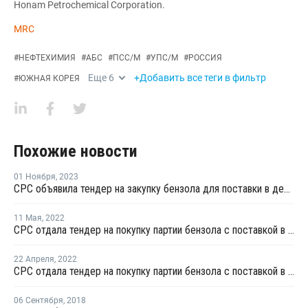
Honam Petrochemical Corporation.
MRC
#
НЕФТЕХИМИЯ
#
АБС
#
ПСС/М
#
УПС/М
#
РОССИЯ
Еще
6
+Добавить все теги в фильтр
#
ЮЖНАЯ КОРЕЯ
Похожие новости
01 Ноября
,
2023
CPC объявила тендер на закупку бензола для поставки в декабре
11 Мая
,
2022
CPC отдала тендер на покупку партии бензола с поставкой в июне
22 Апреля
,
2022
CPC отдала тендер на покупку партии бензола с поставкой в мае
06 Сентября
,
2018