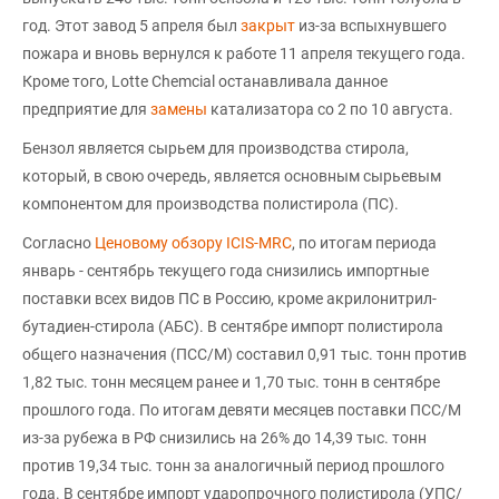
год. Этот завод 5 апреля был
закрыт
из-за вспыхнувшего
пожара и вновь вернулся к работе 11 апреля текущего года.
Кроме того, Lotte Chemcial останавливала данное
предприятие для
замены
катализатора со 2 по 10 августа.
Бензол является сырьем для производства стирола,
который, в свою очередь, является основным сырьевым
компонентом для производства полистирола (ПС).
Согласно
Ценовому обзору ICIS-MRC
, по итогам периода
январь - сентябрь текущего года снизились импортные
поставки всех видов ПС в Россию, кроме акрилонитрил-
бутадиен-стирола (АБС). В сентябре импорт полистирола
общего назначения (ПСС/М) составил 0,91 тыс. тонн против
1,82 тыс. тонн месяцем ранее и 1,70 тыс. тонн в сентябре
прошлого года. По итогам девяти месяцев поставки ПСС/М
из-за рубежа в РФ снизились на 26% до 14,39 тыс. тонн
против 19,34 тыс. тонн за аналогичный период прошлого
года. В сентябре импорт ударопрочного полистирола (УПС/