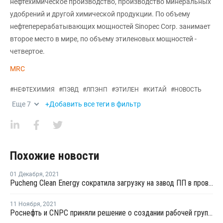
нефтехимическое производство, производство минеральных
удобрений и другой химической продукции. По объему
нефтеперерабатывающих мощностей Sinopec Corp. занимает
второе место в мире, по объему этиленовых мощностей -
четвертое.
MRC
#
НЕФТЕХИМИЯ
#
ПЭВД
#
ЛПЭНП
#
ЭТИЛЕН
#
КИТАЙ
#
НОВОСТЬ
Еще
7
+Добавить все теги в фильтр
Похожие новости
01 Декабря
,
2021
Pucheng Clean Energy сократила загрузку на завод ПП в провинции Шаньси до 80%
11 Ноября
,
2021
Роснефть и CNPC приняли решение о создании рабочей группы по углеродному менеджменту