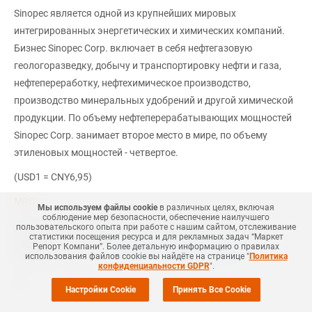
Sinopec является одной из крупнейших мировых
интегрированных энергетических и химических компаний.
Бизнес Sinopec Corp. включает в себя нефтегазовую
геологоразведку, добычу и транспортировку нефти и газа,
нефтепереработку, нефтехимическое производство,
производство минеральных удобрений и другой химической
продукции. По объему нефтеперерабатывающих мощностей
Sinopec Corp. занимает второе место в мире, по объему
этиленовых мощностей - четвертое.
(USD1 = CNY6,95)
MRC
Мы используем файлы cookie
в различных целях, включая
соблюдение мер безопасности, обеспечение наилучшего
пользовательского опыта при работе с нашим сайтом, отслеживание
#
НЕФТЕХИМИЯ
#
БИСФЕНОЛ А
#
ФЕНОЛ
#
КИТАЙ
#
РОССИЯ
статистики посещения ресурса и для рекламных задач “Маркет
Репорт Компани”. Более детальную информацию о правилах
Еще
4
+Добавить все теги в фильтр
#
НОВОСТЬ
использования файлов cookie вы найдёте на странице "
Политика
конфиденциальности GDPR
".
Настройки Cookie
Принять Все Cookie