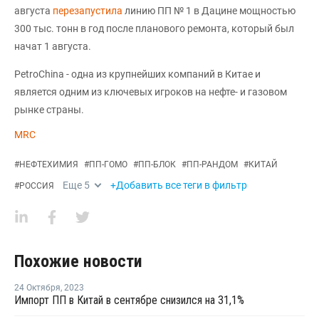
августа
перезапустила
линию ПП № 1 в Дацине мощностью
300 тыс. тонн в год после планового ремонта, который был
начат 1 августа.
PetroChina - одна из крупнейших компаний в Китае и
является одним из ключевых игроков на нефте- и газовом
рынке страны.
MRC
#
НЕФТЕХИМИЯ
#
ПП-ГОМО
#
ПП-БЛОК
#
ПП-РАНДОМ
#
КИТАЙ
Еще
5
+Добавить все теги в фильтр
#
РОССИЯ
Похожие новости
24 Октября
,
2023
Импорт ПП в Китай в сентябре снизился на 31,1%