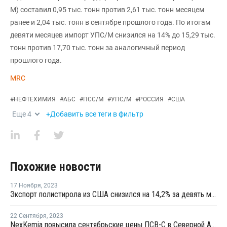
М) составил 0,95 тыс. тонн против 2,61 тыс. тонн месяцем
ранее и 2,04 тыс. тонн в сентябре прошлого года. По итогам
девяти месяцев импорт УПС/М снизился на 14% до 15,29 тыс.
тонн против 17,70 тыс. тонн за аналогичный период
прошлого года.
MRC
#
НЕФТЕХИМИЯ
#
АБС
#
ПСС/М
#
УПС/М
#
РОССИЯ
#
США
Еще
4
+Добавить все теги в фильтр
Похожие новости
17 Ноября
,
2023
Экспорт полистирола из США снизился на 14,2% за девять месяцев
22 Сентября
,
2023
NexKemia повысила сентябрьские цены ПСВ-С в Северной Америке