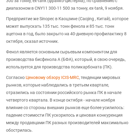
300 за тонну, ex-tank (франко-цистерна), по сравнению с
диапазоном в CNY11 300-11 500 за тонну, ex-tank, 9 ноября.
Предприятие же Sinopec в Каоцзине (Caojing , Китай), которое
может выпускать 135 тыс. тонн фенола и 85 тыс. тонн
ацетона в год, было закрыто на 40-дневную профилактику 8
октября, сказал источник.
Фенол является основным сырьевым компонентом для
производства бисфенола А (БФА), который, в свою очередь,
используется для производства поликарбоната (ПК).
Согласно
Ценовому обзору ICIS-MRC
, тенденции мировых
рынков, которые наблюдались в третьем квартале,
отразились на состоянии российского рынка ПК в начале
четвертого квартала. В конце октября - начале ноября
влияние со стороны внешних рынков еще более усилилось:
падение стоимости ПК ускорилось и ценовая конкуренция
между продавцами ПК разных производителей максимально
обострилась.