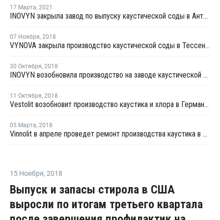
17 Марта
,
2021
INOVYN закрыла завод по выпуску каустической соды в Антверпене на ремонт
07 Ноября
,
2018
VYNOVA закрыла производство каустической соды в Тессендерло на ремонт
30 Октября
,
2018
INOVYN возобновила производство на заводе каустической соды в Антверпене
11 Октября
,
2018
Vestolit возобновит производство каустика и хлора в Германии в конце октября
05 Марта
,
2018
Vinnolit в апреле проведет ремонт производства каустика в Германии
15 Ноября
,
2018
Выпуск и запасы стирола в США
выросли по итогам третьего квартала
после завершения профилактик на