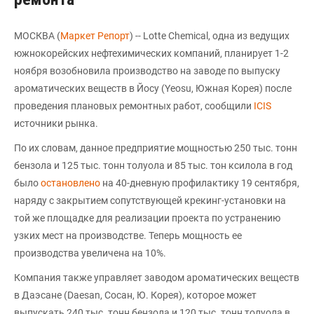
МОСКВА (
Маркет Репорт
) -- Lotte Chemical, одна из ведущих
южнокорейских нефтехимических компаний, планирует 1-2
ноября возобновила производство на заводе по выпуску
ароматических веществ в Йосу (Yeosu, Южная Корея) после
проведения плановых ремонтных работ, сообщили
ICIS
источники рынка.
По их словам, данное предприятие мощностью 250 тыс. тонн
бензола и 125 тыс. тонн толуола и 85 тыс. тон ксилола в год
было
остановлено
на 40-дневную профилактику 19 сентября,
наряду с закрытием сопутствующей крекинг-установки на
той же площадке для реализации проекта по устранению
узких мест на производстве. Теперь мощность ее
производства увеличена на 10%.
Компания также управляет заводом ароматических веществ
в Даэсане (Daesan, Сосан, Ю. Корея), которое может
выпускать 240 тыс. тонн бензола и 120 тыс. тонн толуола в