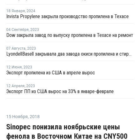
18 Января
,
2024
Invista Propylene закрыла производство пропилена в Техасе
04 Сентября
,
2023
Dow закрыла завод по выпуску пропилена в Техасе на ремонт
07 Августа
,
2023
LyondellBasell закрывала два завода окиси пропилена и стирола в США и Европе на ремонт в июле-августе
12 Июня
,
2023
Экспорт пропилена из США в апреле вырос
12 Апреля
,
2023
Экспорт ПП из США вырос на 33% в январе-феврале
15 Ноября
,
2018
Sinopec понизила ноябрьские цены
фенола в Восточном Китае на CNY500