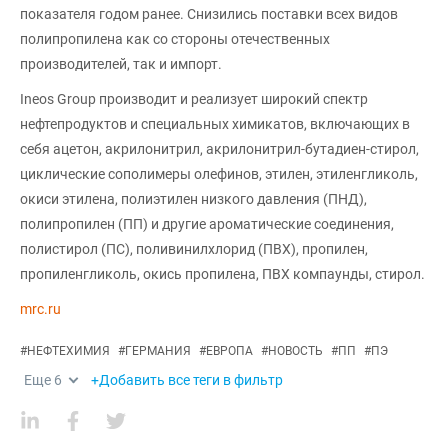
показателя годом ранее. Снизились поставки всех видов
полипропилена как со стороны отечественных
производителей, так и импорт.
Ineos Group производит и реализует широкий спектр
нефтепродуктов и специальных химикатов, включающих в
себя ацетон, акрилонитрил, акрилонитрил-бутадиен-стирол,
циклические сополимеры олефинов, этилен, этиленгликоль,
окиси этилена, полиэтилен низкого давления (ПНД),
полипропилен (ПП) и другие ароматические соединения,
полистирол (ПС), поливинилхлорид (ПВХ), пропилен,
пропиленгликоль, окись пропилена, ПВХ компаунды, стирол.
mrc.ru
#
НЕФТЕХИМИЯ
#
ГЕРМАНИЯ
#
ЕВРОПА
#
НОВОСТЬ
#
ПП
#
ПЭ
Еще
6
+Добавить все теги в фильтр