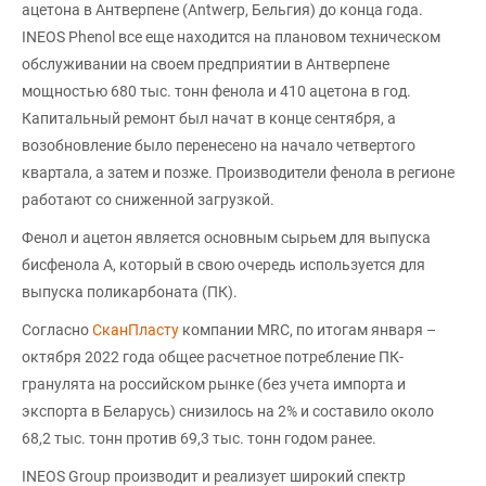
ацетона в Антверпене (Antwerp, Бельгия) до конца года.
INEOS Phenol все еще находится на плановом техническом
обслуживании на своем предприятии в Антверпене
мощностью 680 тыс. тонн фенола и 410 ацетона в год.
Капитальный ремонт был начат в конце сентября, а
возобновление было перенесено на начало четвертого
квартала, а затем и позже. Производители фенола в регионе
работают со сниженной загрузкой.
Фенол и ацетон является основным сырьем для выпуска
бисфенола А, который в свою очередь используется для
выпуска поликарбоната (ПК).
Согласно
СканПласту
компании MRC, по итогам января –
октября 2022 года общее расчетное потребление ПК-
гранулята на российском рынке (без учета импорта и
экспорта в Беларусь) снизилось на 2% и составило около
68,2 тыс. тонн против 69,3 тыс. тонн годом ранее.
INEOS Group производит и реализует широкий спектр