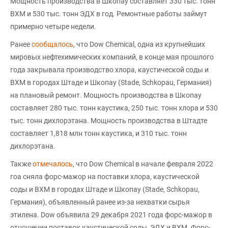
Мощность производства в Шкопау составляет 330 тыс. тонн
ВХМ и 530 тыс. тонн ЭДХ в год. Ремонтные работы займут
примерно четыре недели.
Ранее
сообщалось
, что Dow Chemical, одна из крупнейших
мировых нефтехимических компаний, в конце мая прошлого
года закрывала производство хлора, каустической соды и
ВХМ в городах Штаде и Шкопау (Stade, Schkopau, Германия)
на плановый ремонт. Мощность производства в Шкопау
составляет 280 тыс. тонн каустика, 250 тыс. тонн хлора и 530
тыс. тонн дихлорэтана. Мощность производства в Штадте
составляет 1,818 млн тонн каустика, и 310 тыс. тонн
дихлорэтана.
Также
отмечалось
, что Dow Chemical в начале февраля 2022
гоа сняла форс-мажор на поставки хлора, каустической
соды и ВХМ в городах Штаде и Шкопау (Stade, Schkopau,
Германия), объявленный ранее из-за нехватки сырья
этилена. Dow объявила 29 декабря 2021 года форс-мажор в
отношении поставок каустической соды, ЭДХ и ВХМ. Форс-