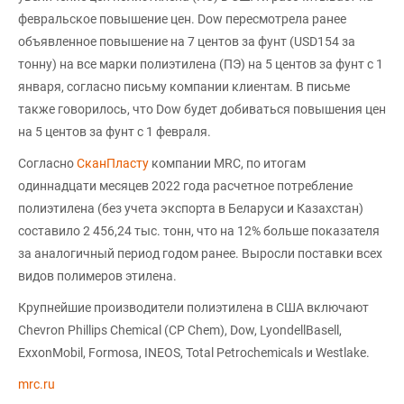
февральское повышение цен. Dow пересмотрела ранее
объявленное повышение на 7 центов за фунт (USD154 за
тонну) на все марки полиэтилена (ПЭ) на 5 центов за фунт с 1
января, согласно письму компании клиентам. В письме
также говорилось, что Dow будет добиваться повышения цен
на 5 центов за фунт с 1 февраля.
Согласно
СканПласту
компании MRC, по итогам
одиннадцати месяцев 2022 года расчетное потребление
полиэтилена (без учета экспорта в Беларуси и Казахстан)
составило 2 456,24 тыс. тонн, что на 12% больше показателя
за аналогичный период годом ранее. Выросли поставки всех
видов полимеров этилена.
Крупнейшие производители полиэтилена в США включают
Chevron Phillips Chemical (CP Chem), Dow, LyondellBasell,
ExxonMobil, Formosa, INEOS, Total Petrochemicals и Westlake.
mrc.ru