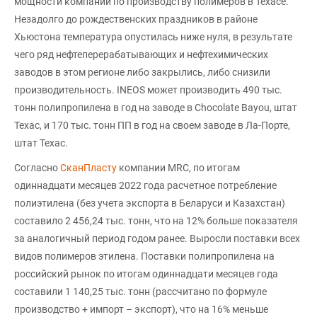
мощности компании по производству полимеров в Техасе.
Незадолго до рождественских праздников в районе
Хьюстона температура опустилась ниже нуля, в результате
чего ряд нефтеперерабатывающих и нефтехимических
заводов в этом регионе либо закрылись, либо снизили
производительность. INEOS может производить 490 тыс.
тонн полипропилена в год на заводе в Chocolate Bayou, штат
Техас, и 170 тыс. тонн ПП в год на своем заводе в Ла-Порте,
штат Техас.
Согласно
СканПласту
компании MRC, по итогам
одиннадцати месяцев 2022 года расчетное потребление
полиэтилена (без учета экспорта в Беларуси и Казахстан)
составило 2 456,24 тыс. тонн, что на 12% больше показателя
за аналогичный период годом ранее. Выросли поставки всех
видов полимеров этилена. Поставки полипропилена на
российский рынок по итогам одиннадцати месяцев года
составили 1 140,25 тыс. тонн (рассчитано по формуле
производство + импорт – экспорт), что на 16% меньше