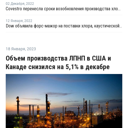
02 Декабря
,
2022
Covestro перенесла сроки возобновления производства хлорщелочной продукции в Дормагене
12 Января
,
2022
Dow объявила форс-мажор на поставки хлора, каустической соды и ВХМ в Германии
18 Января
,
2023
Объем производства ЛПНП в США и
Канаде снизился на 5,1% в декабре