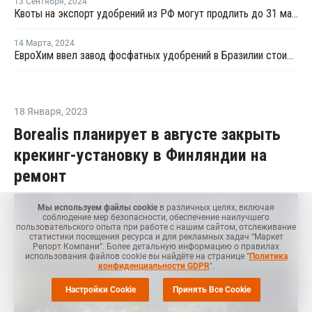
13 Сентября
,
2024
Квоты на экспорт удобрений из РФ могут продлить до 31 мая 2025 года
14 Марта
,
2024
ЕвроХим ввел завод фосфатных удобрений в Бразилии стоимостью USD1 млрд
18 Января
,
2023
Borealis планирует в августе закрыть
крекинг-установку в Финляндии на
ремонт
Мы используем файлы cookie
в различных целях, включая
соблюдение мер безопасности, обеспечение наилучшего
пользовательского опыта при работе с нашим сайтом, отслеживание
статистики посещения ресурса и для рекламных задач “Маркет
Репорт Компани”. Более детальную информацию о правилах
использования файлов cookie вы найдёте на странице "
Политика
конфиденциальности GDPR
".
Настройки Cookie
Принять Все Cookie