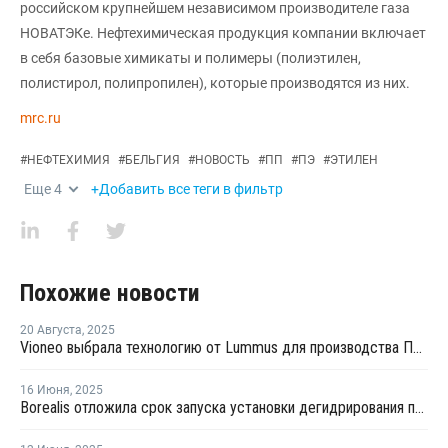
российском крупнейшем независимом производителе газа
НОВАТЭКе. Нефтехимическая продукция компании включает
в себя базовые химикаты и полимеры (полиэтилен,
полистирол, полипропилен), которые производятся из них.
mrc.ru
#
НЕФТЕХИМИЯ
#
БЕЛЬГИЯ
#
НОВОСТЬ
#
ПП
#
ПЭ
#
ЭТИЛЕН
Еще
4
+Добавить все теги в фильтр
Похожие новости
20 Августа
,
2025
Vioneo выбрала технологию от Lummus для производства ПП в Антверпене
16 Июня
,
2025
Borealis отложила срок запуска установки дегидрирования пропана в Бельгии