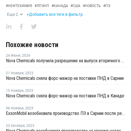
#
НЕФТЕХИМИЯ
#
ЛПЭНП
#
КАНАДА
#
США
#
НОВОСТЬ
#
ПЭ
Еще
2
+Добавить все теги в фильтр
Похожие новости
24 Июня
,
2024
Nova Chemicals получила разрешение на выпуск вторичного ЛПНП для пищевых продуктов
21 Ноября
,
2023
Nova Chemicals сняла форс-мажор на поставки ПНД в Сарнии
15 Ноября
,
2023
Nova Chemicals сняла форс-мажор на поставки ПНД в Канаде
06 Ноября
,
2023
ExxonMobil возобновила производство ПЭ в Сарнии после ремонта
23 Октября
,
2023
Nova Chemicals возобновила производство на крекинг-установке в Корунне