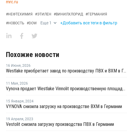
mrc.ru
#
НЕФТЕХИМИЯ
#
ЭТИЛЕН
#
ВИНИЛХЛОРИД
#
ГЕРМАНИЯ
Еще
1
+Добавить все теги в фильтр
#
НОВОСТЬ
#
DOW
Похожие новости
16 Июня
,
2026
Westlake приобретает завод по производству ПВХ и ВХМ в Германии
11 Мая
,
2026
Vynova продает Westlake Vinnolit производственную площадку по выпуску ВХМ и ПВХ в Германии
15 Января
,
2024
VYNOVA снизила загрузку на производстве ВХМ в Германии
19 Апреля
,
2023
Vestolit снизила загрузку производства ПВХ в Германии