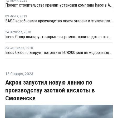
12 Июня
,
2025
Проект строительства крекинг-установки компании Ineos в Антверпене завершен на 70%
03 Июля
,
2019
BASF возобновила производство окиси этилена и этиленгликоля в Бельгии
24 Октября
,
2018
Ineos Group планирует закрыть на ремонт производство окиси этилена в Лавере
24 Сентября
,
2018
Ineos Oxide планирует потратить EUR200 млн на модернизацию производства окиси этилена в Европе
18 Января
,
2023
Акрон запустил новую линию по
производству азотной кислоты в
Смоленске