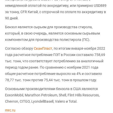
немедленной оплатой по аккредитиву, или примерно USD889
за тонну, CFR Китай, с отсрочкой по оплате по аккредитиву в
90 дней.
Бензол является сырьем для производства стирола,
который, в свою очередь, является основным сырьевым
компонентом для производства полистирола (ПС).
Согласно обзору
СканПласт
, по итогам января-ноября 2022
года расчетное потребление ПЭТ в России составило 758,69
тыс. тонн, что соответствует потреблению за аналогичный
период годом ранее. По сравнению с ноябрем 2021 года
общее расчетное потребление выросло на 4% и составило
78,77 тыс. тонн против 75,44 тыс. тонн в прошлом году.
Основными производителями бензола в США являются
ExxonMobil, Marathon Petroleum, Shell, Flint Hills Resources,
Chevron, CITGO, LyondellBasell, Valero и Total.
mrc.ru