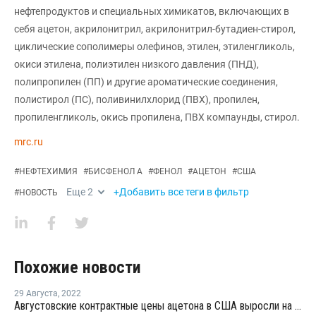
нефтепродуктов и специальных химикатов, включающих в
себя ацетон, акрилонитрил, акрилонитрил-бутадиен-стирол,
циклические сополимеры олефинов, этилен, этиленгликоль,
окиси этилена, полиэтилен низкого давления (ПНД),
полипропилен (ПП) и другие ароматические соединения,
полистирол (ПС), поливинилхлорид (ПВХ), пропилен,
пропиленгликоль, окись пропилена, ПВХ компаунды, стирол.
mrc.ru
#
НЕФТЕХИМИЯ
#
БИСФЕНОЛ А
#
ФЕНОЛ
#
АЦЕТОН
#
США
Еще
2
+Добавить все теги в фильтр
#
НОВОСТЬ
Похожие новости
29 Августа
,
2022
Августовские контрактные цены ацетона в США выросли на фоне роста запасов сырья