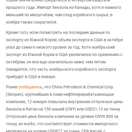
прошлого года. Импорт бензола из Канады, хотя и намного
меньший по масштабам, чем спад корейского сырья, в
ноябре также сократился.
Кроме того, если посмотреть на последние данные по
экспорту из Южной Кореи, объем экспорта в США в октябре
упал до самого низкого уровня за год. Хотя ноябрьский
экспорт из Южной Кореи в США увеличился по сравнению с
октябрем, он все еще значительно ниже, чем летом.
Ожидается, что часть ноябрьского корейского экспорта
прибудет в США в январе.
Ранее
сообщалось
, что China Petroleum & Chemical Corp.
(Sinopec), крупнейшая в Азии нефтеперерабатывающая
компания, 12 января повысила внутренние отпускные цены
бензола в Китае на 150 юаней (CNY) или USD21,13 за тонну.
Отпускная цена бензола компании на уровне CNY6 800 за
тонну, ex-works, что соответствует стоимости импортного
материала на уровне USD877 за тонну, CFR Китай, с