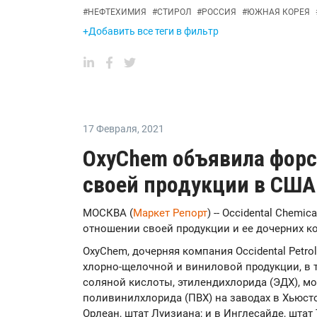
#
НЕФТЕХИМИЯ
#
СТИРОЛ
#
РОССИЯ
#
ЮЖНАЯ КОРЕЯ
+Добавить все теги в фильтр
17 Февраля
,
2021
OxyChem объявила форс
своей продукции в США
МОСКВА (
Маркет Репорт
) -- Occidental Chem
отношении своей продукции и ее дочерних 
OxyChem, дочерняя компания Occidental Petr
хлорно-щелочной и виниловой продукции, в т
соляной кислоты, этилендихлорида (ЭДХ), м
поливинилхлорида (ПВХ) на заводах в Хьюсто
Орлеан, штат Луизиана; и в Инглесайде, штат 