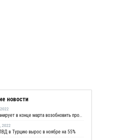
ие новости
2022
SEPC планирует в конце марта возобновить производство ПВД в Джубайле
я
,
2022
ВД в Турцию вырос в ноябре на 55%