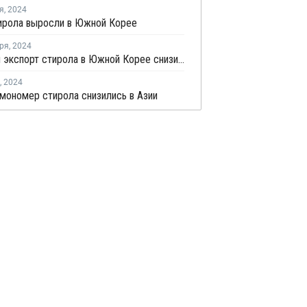
я
,
2024
ирола выросли в Южной Корее
ря
,
2024
Импорт и экспорт стирола в Южной Корее снизились в августе
,
2024
мономер стирола снизились в Азии