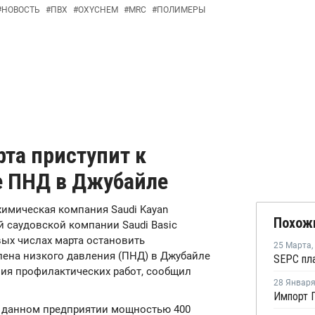
#
НОВОСТЬ
#
ПВХ
#
OXYCHEM
#
MRC
#
ПОЛИМЕРЫ
рта приступит к
е ПНД в Джубайле
ехимическая компания Saudi Kayan
Похож
й саудовской компании Saudi Basic
ервых числах марта остановить
25 Марта
,
лена низкого давления (ПНД) в Джубайле
ения профилактических работ, сообщил
28 Январ
Импорт П
а данном предприятии мощностью 400