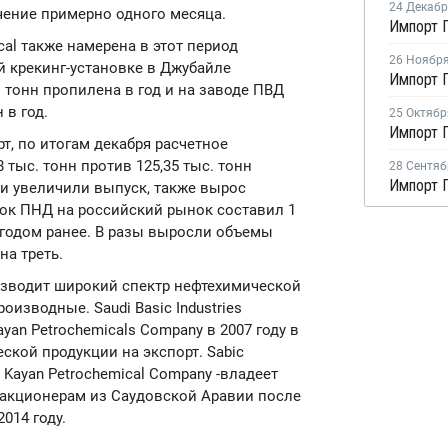
24 Декаб
ечение примерно одного месяца.
ical также намерена в этот период
26 Ноябр
 крекинг-установке в Джубайле
 тонн пропилена в год и на заводе ПВД
 в год.
25 Октябр
, по итогам декабря расчетное
тыс. тонн против 125,35 тыс. тонн
28 Сентяб
и увеличили выпуск, также вырос
вок ПНД на российский рынок составил 1
я годом ранее. В разы выросли объемы
на треть.
оизводит широкий спектр нефтехимической
оизводные. Saudi Basic Industries
ayan Petrochemicals Company в 2007 году в
кой продукции на экспорт. Sabic
 Kayan Petrochemical Company -владеет
 акционерам из Саудовской Аравии после
014 году.