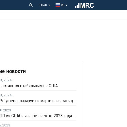
О НАС
RU
ие новости
ля
,
2024
 остаются стабильными в США
ля
,
2024
Pinnacle Polymers планирует в марте повысить цены ПП
я
,
2023
Экспорт ПП из США в январе-августе 2023 года вырос на 28,4%
а
,
2023