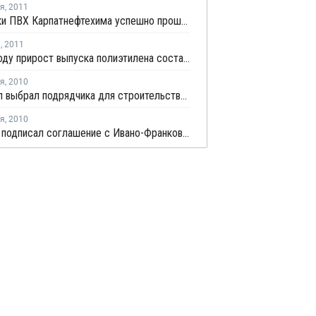
ря
,
2011
Все марки ПВХ Карпатнефтехима успешно прошли испытания - А. Раппопорт
я
,
2011
В 2011 году прирост выпуска полиэтилена составит 15,4% - Минпромторг России
ря
,
2010
РусВинил выбрал подрядчика для строительства комплекса ПВХ
ря
,
2010
ЛУКОЙЛ подписал соглашение с Ивано-Франковской областью