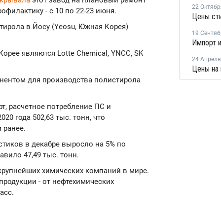
крывала
этот завод на плановый ремонт
22 Октябр
офилактику - с 10 по 22-23 июня.
Цены ст
ирола в Йосу (Yeosu, Южная Корея)
19 Сентяб
рее являются Lotte Chemical, YNCC, SK
24 Апреля
Цены на 
нентом для производства полистирола
т, расчетное потребление ПС и
20 года 502,63 тыс. тонн, что
 ранее.
стиков в декабре выросло на 5% по
авило 47,49 тыс. тонн.
крупнейших химических компаний в мире.
родукции - от нефтехимических
асс.