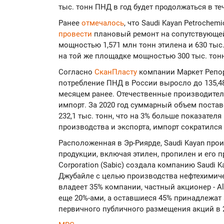
тыс. тонн ПНД в год будет продолжаться в т
Ранее
отмечалось
, что Saudi Kayan Petrochem
провести
плановый ремонт на сопутствующей
мощностью 1,571 млн тонн этилена и 630 тыс.
на той же площадке мощностью 300 тыс. тонн
Согласно
СканПласту
компании Маркет Репорт
потребление ПНД в России выросло до 135,48 
месяцем ранее. Отечественные производител
импорт. За 2020 год суммарный объем поста
232,1 тыс. тонн, что на 3% больше показател
производства и экспорта, импорт сократился 
Расположенная в Эр-Риярде, Saudi Kayan пр
продукции, включая этилен, пропилен и его пр
Corporation (Sabic) создала компанию Saudi K
Джубайле с целью производства нефтехимичес
владеет 35% компании, частный акционер - Al
еще 20%-ами, а оставшиеся 45% принадлежат
первичного публичного размещения акций в 2