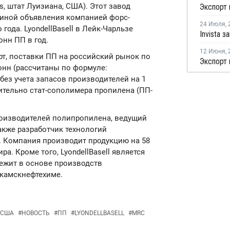
s, штат Луизиана, США). Этот завод
ичиной объявления компанией форс-
24 Июля
,
года. LyondellBasell в Лейк-Чарльзе
нн ПП в год.
12 Июня
,
т, поставки ПП на российский рынок по
Экспорт 
тонн (рассчитаны по формуле:
без учета запасов производителей на 1
ительно стат-сополимера пропилена (ПП-
 производителей полипропилена, ведущий
акже разработчик технологий
. Компания производит продукцию на 58
а. Кроме того, LyondellBasell является
лежит в основе производств
камскнефтехиме.
США
#
НОВОСТЬ
#
ПП
#
LYONDELLBASELL
#
MRC