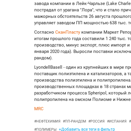
завода компании в Лейк-Чарльзе (Lake Charle
пострадал от урагана "Лора", что и стало пр
мажорных обстоятельств 26 августа прошлого 
управляет заводом ПП мощностью 638 тыс. то
Согласно
СканПласту
компании Маркет Репор
итогам прошлого года составили 1 240 тыс. 
производство, минус экспорт, плюс импорт и 
января 2020 года). Выросли поставки исключ
рандом).
LyondellBasell - один из крупнейших в мире
поставщик полиэтилена и катализаторов, а т
производства полиэтилена и полипропилена
производственных площадках в 18 странах мир
разработчиком процесса Spheripol, который 
полипропилена на омском Полиоме и Нижне
MRC
#
НЕФТЕХИМИЯ
#
ПП-РАНДОМ
#
РОССИЯ
#
ИСПАНИЯ
#
+Добавить все теги в фильтр
#
ПОЛИМЕРЫ