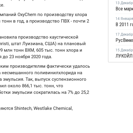
13 Декаб
е.
мпаний OxyChem по производству хлора
14 Январ
тонн в год, а производство ПВХ - почти 2
17 Декаб
тановила производство каустической
hristi, штат Луизиана, США) на плановый
 млн тонн ВХМ, 605 тыс. тонн хлора и
15 Декаб
 до 23 ноября 2020 года.
ским производителям фактически удалось
а несмешанного поливинилхлорида на
а эмульсия. Так, выпуск суспензионного
ил около 866,1 тыс. тонн, что
отки эмульсии сократилась на 7% до 25,2
тся Shintech, Westlake Chemical,