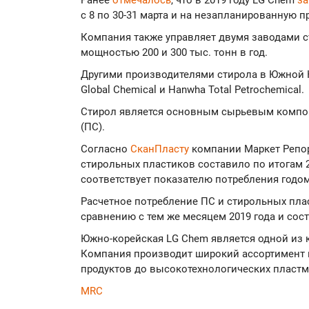
Ранее
отмечалось
, что в 2019 году LG Chem
за
с 8 по 30-31 марта и на незапланированную пр
Компания также управляет двумя заводами ст
мощностью 200 и 300 тыс. тонн в год.
Другими производителями стирола в Южной Ко
Global Chemical и Hanwha Total Petrochemical.
Стирол является основным сырьевым компо
(ПС).
Согласно
СканПласту
компании Маркет Репор
стирольных пластиков составило по итогам 20
соответствует показателю потребления годом
Расчетное потребление ПС и стирольных пла
сравнению с тем же месяцем 2019 года и сост
Южно-корейская LG Chem является одной из 
Компания производит широкий ассортимент п
продуктов до высокотехнологических пластм
MRC