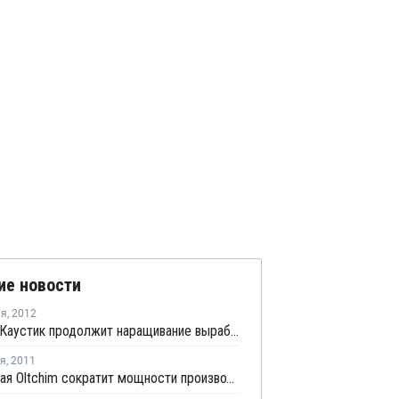
ие новости
ля
,
2012
В 2012г. Каустик продолжит наращивание выработки ПВХ и твердого каустика
ря
,
2011
Румынская Oltchim сократит мощности производства ПВХ