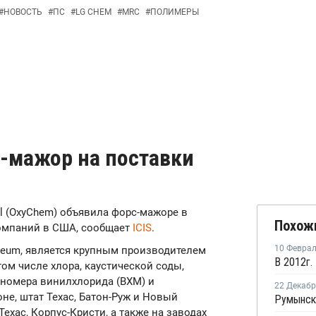
#
НОВОСТЬ
#
ПС
#
LG CHEM
#
MRC
#
ПОЛИМЕРЫ
-мажор на поставки
ical (OxyChem) объявила форс-мажоре в
Похож
компаний в США, сообщает
ICIS
.
10 Февра
oleum, является крупным производителем
ом числе хлора, каустической соды,
ономера винилхлорида (ВХМ) и
22 Декаб
не, штат Техас, Батон-Руж и Новый
Техас, Корпус-Кристи, а также на заводах