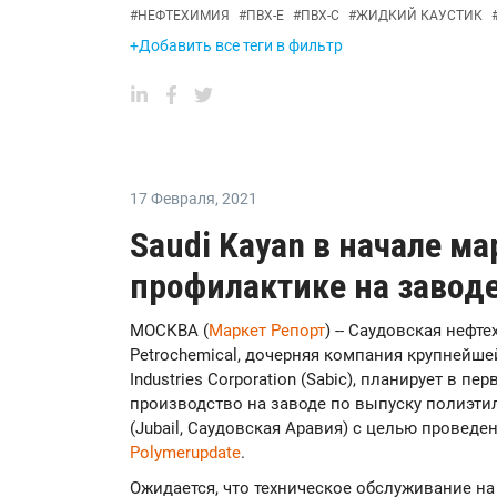
#
НЕФТЕХИМИЯ
#
ПВХ-Е
#
ПВХ-С
#
ЖИДКИЙ КАУСТИК
+Добавить все теги в фильтр
17 Февраля
,
2021
Saudi Kayan в начале ма
профилактике на завод
МОСКВА (
Маркет Репорт
) -- Саудовская нефт
Petrochemical, дочерняя компания крупнейше
Industries Corporation (Sabic), планирует в п
производство на заводе по выпуску полиэти
(Jubail, Саудовская Аравия) с целью провед
Polymerupdate
.
Ожидается, что техническое обслуживание н