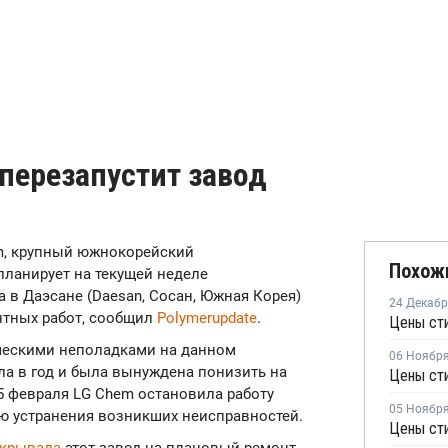
 перезапустит завод
em, крупный южнокорейский
Похож
планирует на текущей неделе
 в Даэсане (Daesan, Сосан, Южная Корея)
24 Декаб
тных работ, сообщил
Polymerupdate
.
Цены ст
ическими неполадками на данном
06 Ноябр
ла в год и была вынуждена понизить на
Цены ст
5 февраля LG Chem остановила работу
05 Ноябр
ью устранения возникших неисправностей.
Цены сти