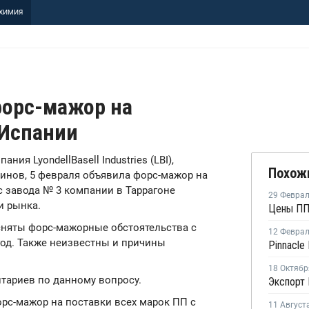
ХИМИЯ
 форс-мажор на
 Испании
ания LyondellBasell Industries (LBI),
Похож
инов, 5 февраля объявила форс-мажор на
с завода № 3 компании в Таррагоне
29 Февра
и рынка.
Цены ПП
 сняты форс-мажорные обстоятельства с
12 Февра
год. Также неизвестны и причины
18 Октябр
тариев по данному вопросу.
рс-мажор на поставки всех марок ПП с
11 Август