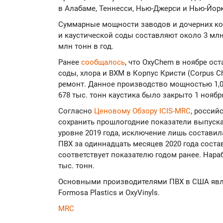
в Алабаме, Теннесси, Нью-Джерси и Нью-Йорк
Суммарные мощности заводов и дочерних ко
и каустической соды составляют около 3 млн 
млн тонн в год.
Ранее
сообщалось
, что OxyChem в ноябре ос
соды, хлора и ВХМ в Корпус Кристи (Corpus C
ремонт. Данное производство мощностью 1,09
678 тыс. тонн каустика было закрыто 1 ноября
Согласно
Ценовому Обзору ICIS-MRC
, россий
сохранить прошлогодние показатели выпуск
уровне 2019 года, исключение лишь составил
ПВХ за одиннадцать месяцев 2020 года состав
соответствует показателю годом ранее. Нараб
тыс. тонн.
Основными производителями ПВХ в США являю
Formosa Plastics и OxyVinyls.
MRC