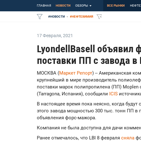
ГЛАВНАЯ
НОВОСТИ
ОБЗОРЫ
ВСЕ РЫНКИ
НЕФТЕ
#
НОВОСТИ
#
НЕФТЕХИМИЯ
17 Февраля
,
2021
LyondellBasell объявил
поставки ПП с завода в
МОСКВА (
Маркет Репорт
) -- Американская комп
крупнейший в мире производитель полиолеф
поставки марок полипропилена (ПП) Moplen 
(Tarragona, Испания), сообщили
ICIS
источник
В настоящее время пока неясно, когда будут
этого завода мощностью 300 тыс. тонн ПП в 
объявления форс-мажора.
Компания не была доступна для дачи коммен
Ранее отмечалось, что LBI 8 февраля
сняла
фо